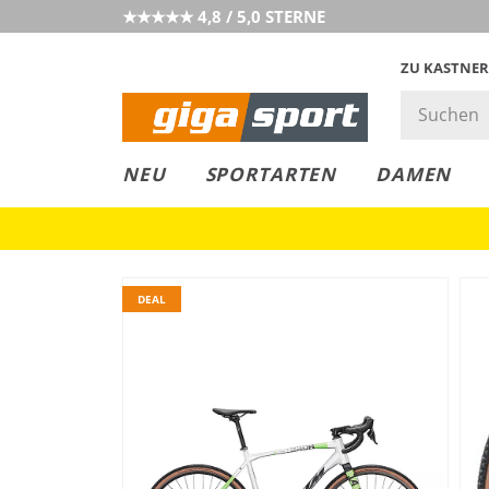
★★★★★ 4,8 / 5,0 STERNE
ZU KASTNER
GIGAGREEN
GIGASTYLE
FAHRRAD­
CLICK &
CLICK &
NEU
SPORTARTEN
DAMEN
LEASING
COLLECT
RESERVE
DEAL