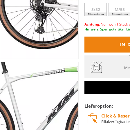
S/52
M/55
Alternativen
Alternativen
Achtung:
Nur noch 1 Stück 
Hinweis:
Sperrgutartikel. Li
IN 
Mel
Lieferoption:
Click & Rese
Filialverfügbark