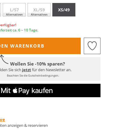
L/57
XL/59
XS/49
Alternativen
Alternativen
verfügbar!
eferzeit ca. 6 – 10 Tage.
DEN WARENKORB
Wollen Sie -10% sparen?
den Sie sich
jetzt
für den Newsletter an.
Beachten Sie die Gutscheinbedingungen.
rve
eiten anzeigen & reservieren