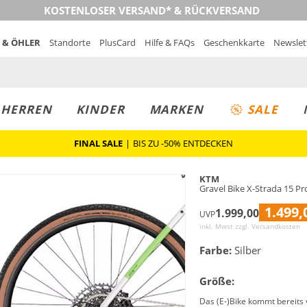
KOSTENLOSER VERSAND* & RÜCKVERSAND
 & ÖHLER
Standorte
PlusCard
Hilfe & FAQs
Geschenkkarte
Newslet
MUST-HAVE
PREIS & WERT
SALE
HERREN
KINDER
MARKEN
SALE
FINAL SALE
|
BIS ZU -50% ENTDECKEN
KTM
Gravel Bike X-Strada 15 Pr
1.499,
1.999,00
UVP
inkl. Mwst zzgl.
Versandkosten
Farbe:
Silber
Größe:
Das (E-)Bike kommt bereits 