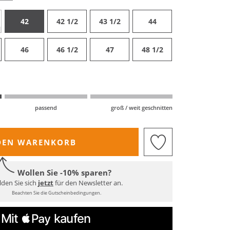
42
42 1/2
43 1/2
44
46
46 1/2
47
48 1/2
passend
groß / weit geschnitten
DEN WARENKORB
Wollen Sie -10% sparen?
den Sie sich
jetzt
für den Newsletter an.
Beachten Sie die Gutscheinbedingungen.