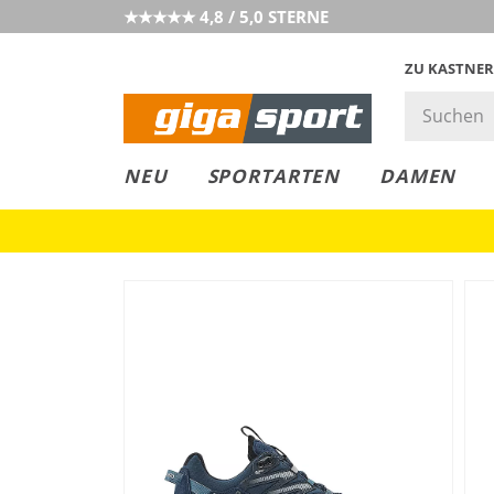
★★★★★ 4,8 / 5,0 STERNE
ZU KASTNER
GIGAGREEN
GIGASTYLE
FAHRRAD­
CLICK &
CLICK &
NEU
SPORTARTEN
DAMEN
LEASING
COLLECT
RESERVE