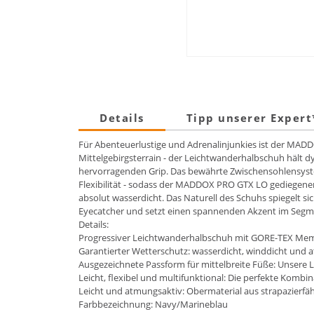
Details
Tipp unserer Exper
Für Abenteuerlustige und Adrenalinjunkies ist der MADDO
Mittelgebirgsterrain - der Leichtwanderhalbschuh hält dy
hervorragenden Grip. Das bewährte Zwischensohlensyst
Flexibilität - sodass der MADDOX PRO GTX LO gediegene
absolut wasserdicht. Das Naturell des Schuhs spiegelt s
Eyecatcher und setzt einen spannenden Akzent im Segm
Details:
Progressiver Leichtwanderhalbschuh mit GORE-TEX Me
Garantierter Wetterschutz: wasserdicht, winddicht un
Ausgezeichnete Passform für mittelbreite Füße: Unsere 
Leicht, flexibel und multifunktional: Die perfekte Komb
Leicht und atmungsaktiv: Obermaterial aus strapazierfäh
Farbbezeichnung: Navy/Marineblau