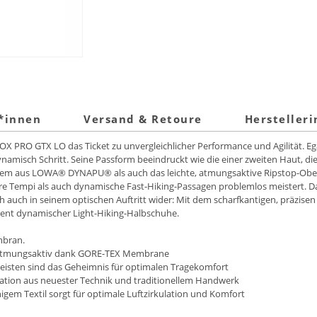
t*innen
Versand & Retoure
Hersteller
X PRO GTX LO das Ticket zu unvergleichlicher Performance und Agilität. Ega
namisch Schritt. Seine Passform beeindruckt wie die einer zweiten Haut, di
em aus LOWA® DYNAPU® als auch das leichte, atmungsaktive Ripstop-Oberm
re Tempi als auch dynamische Fast-Hiking-Passagen problemlos meistert. 
ich auch in seinem optischen Auftritt wider: Mit dem scharfkantigen, präzi
ent dynamischer Light-Hiking-Halbschuhe.
mbran.
d atmungsaktiv dank GORE-TEX Membrane
Leisten sind das Geheimnis für optimalen Tragekomfort
ination aus neuester Technik und traditionellem Handwerk
igem Textil sorgt für optimale Luftzirkulation und Komfort