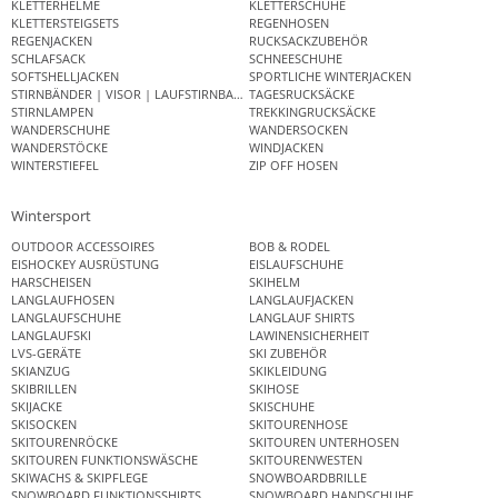
KLETTERHELME
KLETTERSCHUHE
KLETTERSTEIGSETS
REGENHOSEN
REGENJACKEN
RUCKSACKZUBEHÖR
SCHLAFSACK
SCHNEESCHUHE
SOFTSHELLJACKEN
SPORTLICHE WINTERJACKEN
STIRNBÄNDER | VISOR | LAUFSTIRNBAND
TAGESRUCKSÄCKE
STIRNLAMPEN
TREKKINGRUCKSÄCKE
WANDERSCHUHE
WANDERSOCKEN
WANDERSTÖCKE
WINDJACKEN
WINTERSTIEFEL
ZIP OFF HOSEN
Wintersport
OUTDOOR ACCESSOIRES
BOB & RODEL
EISHOCKEY AUSRÜSTUNG
EISLAUFSCHUHE
HARSCHEISEN
SKIHELM
LANGLAUFHOSEN
LANGLAUFJACKEN
LANGLAUFSCHUHE
LANGLAUF SHIRTS
LANGLAUFSKI
LAWINENSICHERHEIT
LVS-GERÄTE
SKI ZUBEHÖR
SKIANZUG
SKIKLEIDUNG
SKIBRILLEN
SKIHOSE
SKIJACKE
SKISCHUHE
SKISOCKEN
SKITOURENHOSE
SKITOURENRÖCKE
SKITOUREN UNTERHOSEN
SKITOUREN FUNKTIONSWÄSCHE
SKITOURENWESTEN
SKIWACHS & SKIPFLEGE
SNOWBOARDBRILLE
SNOWBOARD FUNKTIONSSHIRTS
SNOWBOARD HANDSCHUHE