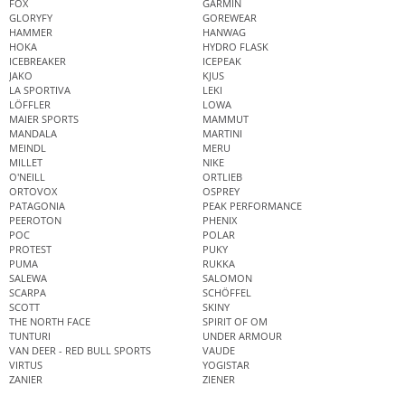
FOX
GARMIN
GLORYFY
GOREWEAR
HAMMER
HANWAG
HOKA
HYDRO FLASK
ICEBREAKER
ICEPEAK
JAKO
KJUS
LA SPORTIVA
LEKI
LÖFFLER
LOWA
MAIER SPORTS
MAMMUT
MANDALA
MARTINI
MEINDL
MERU
MILLET
NIKE
O'NEILL
ORTLIEB
ORTOVOX
OSPREY
PATAGONIA
PEAK PERFORMANCE
PEEROTON
PHENIX
POC
POLAR
PROTEST
PUKY
PUMA
RUKKA
SALEWA
SALOMON
SCARPA
SCHÖFFEL
SCOTT
SKINY
THE NORTH FACE
SPIRIT OF OM
TUNTURI
UNDER ARMOUR
VAN DEER - RED BULL SPORTS
VAUDE
VIRTUS
YOGISTAR
ZANIER
ZIENER