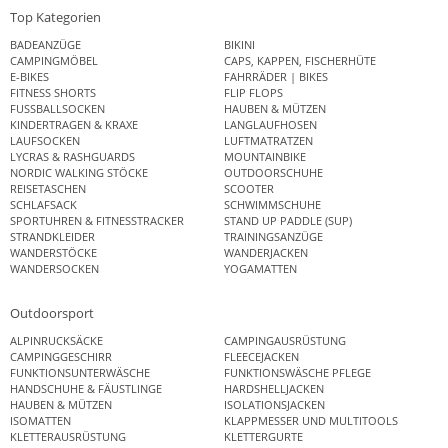
Top Kategorien
BADEANZÜGE
BIKINI
CAMPINGMÖBEL
CAPS, KAPPEN, FISCHERHÜTE
E-BIKES
FAHRRÄDER | BIKES
FITNESS SHORTS
FLIP FLOPS
FUSSBALLSOCKEN
HAUBEN & MÜTZEN
KINDERTRAGEN & KRAXE
LANGLAUFHOSEN
LAUFSOCKEN
LUFTMATRATZEN
LYCRAS & RASHGUARDS
MOUNTAINBIKE
NORDIC WALKING STÖCKE
OUTDOORSCHUHE
REISETASCHEN
SCOOTER
SCHLAFSACK
SCHWIMMSCHUHE
SPORTUHREN & FITNESSTRACKER
STAND UP PADDLE (SUP)
STRANDKLEIDER
TRAININGSANZÜGE
WANDERSTÖCKE
WANDERJACKEN
WANDERSOCKEN
YOGAMATTEN
Outdoorsport
ALPINRUCKSÄCKE
CAMPINGAUSRÜSTUNG
CAMPINGGESCHIRR
FLEECEJACKEN
FUNKTIONSUNTERWÄSCHE
FUNKTIONSWÄSCHE PFLEGE
HANDSCHUHE & FÄUSTLINGE
HARDSHELLJACKEN
HAUBEN & MÜTZEN
ISOLATIONSJACKEN
ISOMATTEN
KLAPPMESSER UND MULTITOOLS
KLETTERAUSRÜSTUNG
KLETTERGURTE