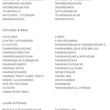
SNOWBOARD HAUBEN
SNOWBOARDHOSEN
SNOWBOARDJACKEN
SNOWBOARDS
TOURENFELLE
SKITOURENJACKE
SKITOUREN | TOURENSKI
TOURENSKISCHUHE
WANDERSOCKEN
WINTERSTIEFEL
Fahrräder & Bikes
CROSS BIKE
E-BIKES
ELEKTRO LASTENRÄDER
E-MOUNTAINBIKE
E-SCOOTER
FAHRRADTRÄGER & FAHRRADTRÄGER ZUB
FAHRRADBEKLEIDUNG
FAHRRADBRILLEN & MTB BRILLEN
FAHRRADCOMPUTER
FAHRRADGRIFFE
FAHRRADHANDSCHUHE
FAHRRADHELME & MTB HELME
FAHRRADJACKE & BIKEJACKE
FAHRRADPEDALE
FAHRRADPUMPEN
FAHRRAD RUCKSÄCKE
FAHRRAD SATTEL
FAHRRADSCHLÖSSER
FAHRRADSTÄNDER
GEPÄCKTRÄGER
FAHRRAD TRIKOT & BIKE TRIKOT
GRAVEL BIKE
KINDER- & JUGENDBIKES
MOUNTAINBIKE
MTB PROTEKTOREN
RENNRÄDER
SCOOTER
TREKKINGBIKES & CITYBIKES
URBAN RETRO BIKES
Laufen & Fitness
BOXSACK & BOXHANDSCHUHE
FASZIENROLLEN