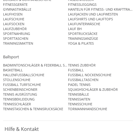
FITNESSGERÄTE
FITNESSLEGGINGS
GYMNASTIKBÄLLE
HANTELN FÜR FITNESS- UND KRAFTTRAINI
LAUFHOSEN
LAUFJACKEN UND LAUFWESTEN
LAUFSCHUHE
LAUFSHIRTS UND LAUFTOPS
LAUFSOCKEN
LAUFUNTERWÄSCHE
LAUFZUBEHÖR
LAUF BH
SPORTNAHRUNG
SPORTRUCKSÄCKE
SPORTTASCHEN
TRAININGSANZÜGE
TRAININGSMATTEN
YOGA & PILATES
Ballsport
BADMINTONSCHLÄGER & FEDERBALL SETS
TENNIS ZUBEHÖR
BASKETBALL
FUSSBALL
HALLENFUSSBALLSCHUHE
FUSSBALL NOCKENSCHUHE
STOLLENSCHUHE
FUSSBALLTASCHEN
FUSSBALL TURFSCHUHE
PADEL TENNIS
SCHIENBEINSCHONER
SQUASHSCHLÄGER & ZUBEHÖR
TENNIS AUSRÜSTUNG
TENNISBÄLLE
TENNISBEKLEIDUNG
TENNISSAITEN
TENNISSCHLÄGER
TENNISSCHUHE
TENNISTASCHEN & TENNISRUCKSÄCKE
TORMANNHANDSCHUHE
Hilfe & Kontakt