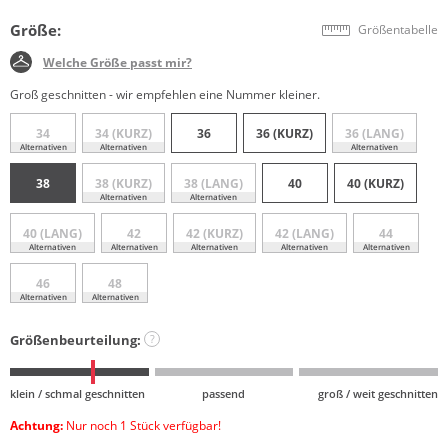
Größe:
Größentabelle
Welche Größe passt mir?
Groß geschnitten - wir empfehlen eine Nummer kleiner.
34
34 (KURZ)
36
36 (KURZ)
36 (LANG)
Alternativen
Alternativen
Alternativen
38
38 (KURZ)
38 (LANG)
40
40 (KURZ)
Alternativen
Alternativen
40 (LANG)
42
42 (KURZ)
42 (LANG)
44
Alternativen
Alternativen
Alternativen
Alternativen
Alternativen
46
48
Alternativen
Alternativen
Größenbeurteilung:
?
klein / schmal geschnitten
passend
groß / weit geschnitten
Achtung:
Nur noch 1 Stück verfügbar!