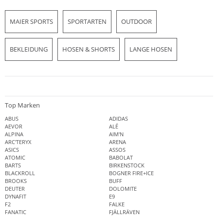
MAIER SPORTS
SPORTARTEN
OUTDOOR
BEKLEIDUNG
HOSEN & SHORTS
LANGE HOSEN
Top Marken
ABUS
ADIDAS
AEVOR
ALÉ
ALPINA
AIM'N
ARC'TERYX
ARENA
ASICS
ASSOS
ATOMIC
BABOLAT
BARTS
BIRKENSTOCK
BLACKROLL
BOGNER FIRE+ICE
BROOKS
BUFF
DEUTER
DOLOMITE
DYNAFIT
E9
F2
FALKE
FANATIC
FJÄLLRÄVEN