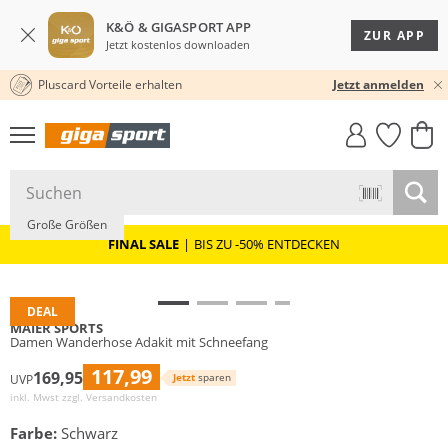
K&Ö & GIGASPORT APP
ZUR APP
Jetzt kostenlos downloaden
Pluscard Vorteile erhalten
30 TAGE RÜCKGABERECHT
Jetzt anmelden
GIGASTYLE
FAHRRAD­
CLICK &
CLICK &
MUST-HAVE
LEASING
COLLECT
RESERVE
Nachhaltig
Große Größen
FINAL SALE
|
BIS ZU -50% ENTDECKEN
DEAL
MAIER SPORTS
Damen Wanderhose Adakit mit Schneefang
117,99
169,95
Jetzt
sparen
UVP
inkl. Mwst zzgl.
Versandkosten
Farbe:
Schwarz