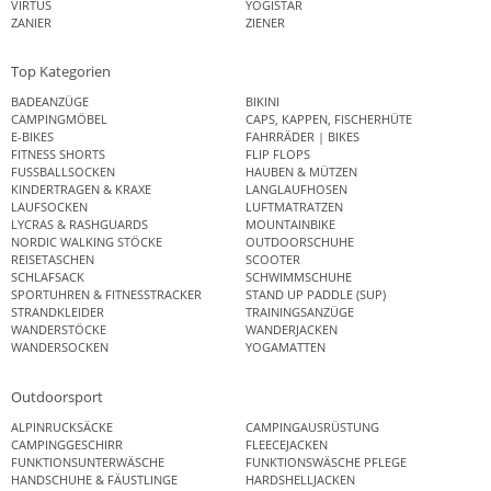
VIRTUS
YOGISTAR
ZANIER
ZIENER
Top Kategorien
BADEANZÜGE
BIKINI
CAMPINGMÖBEL
CAPS, KAPPEN, FISCHERHÜTE
E-BIKES
FAHRRÄDER | BIKES
FITNESS SHORTS
FLIP FLOPS
FUSSBALLSOCKEN
HAUBEN & MÜTZEN
KINDERTRAGEN & KRAXE
LANGLAUFHOSEN
LAUFSOCKEN
LUFTMATRATZEN
LYCRAS & RASHGUARDS
MOUNTAINBIKE
NORDIC WALKING STÖCKE
OUTDOORSCHUHE
REISETASCHEN
SCOOTER
SCHLAFSACK
SCHWIMMSCHUHE
SPORTUHREN & FITNESSTRACKER
STAND UP PADDLE (SUP)
STRANDKLEIDER
TRAININGSANZÜGE
WANDERSTÖCKE
WANDERJACKEN
WANDERSOCKEN
YOGAMATTEN
Outdoorsport
ALPINRUCKSÄCKE
CAMPINGAUSRÜSTUNG
CAMPINGGESCHIRR
FLEECEJACKEN
FUNKTIONSUNTERWÄSCHE
FUNKTIONSWÄSCHE PFLEGE
HANDSCHUHE & FÄUSTLINGE
HARDSHELLJACKEN