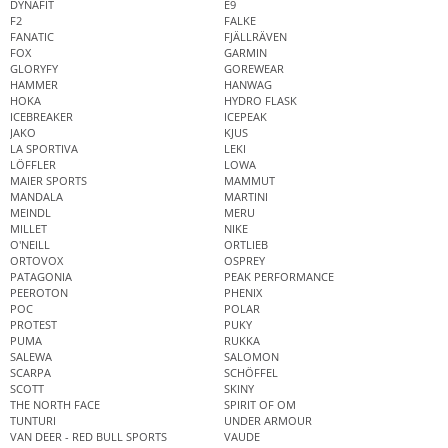
DYNAFIT
E9
F2
FALKE
FANATIC
FJÄLLRÄVEN
FOX
GARMIN
GLORYFY
GOREWEAR
HAMMER
HANWAG
HOKA
HYDRO FLASK
ICEBREAKER
ICEPEAK
JAKO
KJUS
LA SPORTIVA
LEKI
LÖFFLER
LOWA
MAIER SPORTS
MAMMUT
MANDALA
MARTINI
MEINDL
MERU
MILLET
NIKE
O'NEILL
ORTLIEB
ORTOVOX
OSPREY
PATAGONIA
PEAK PERFORMANCE
PEEROTON
PHENIX
POC
POLAR
PROTEST
PUKY
PUMA
RUKKA
SALEWA
SALOMON
SCARPA
SCHÖFFEL
SCOTT
SKINY
THE NORTH FACE
SPIRIT OF OM
TUNTURI
UNDER ARMOUR
VAN DEER - RED BULL SPORTS
VAUDE