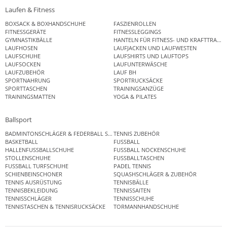
Laufen & Fitness
BOXSACK & BOXHANDSCHUHE
FASZIENROLLEN
FITNESSGERÄTE
FITNESSLEGGINGS
GYMNASTIKBÄLLE
HANTELN FÜR FITNESS- UND KRAFTTRAINI
LAUFHOSEN
LAUFJACKEN UND LAUFWESTEN
LAUFSCHUHE
LAUFSHIRTS UND LAUFTOPS
LAUFSOCKEN
LAUFUNTERWÄSCHE
LAUFZUBEHÖR
LAUF BH
SPORTNAHRUNG
SPORTRUCKSÄCKE
SPORTTASCHEN
TRAININGSANZÜGE
TRAININGSMATTEN
YOGA & PILATES
Ballsport
BADMINTONSCHLÄGER & FEDERBALL SETS
TENNIS ZUBEHÖR
BASKETBALL
FUSSBALL
HALLENFUSSBALLSCHUHE
FUSSBALL NOCKENSCHUHE
STOLLENSCHUHE
FUSSBALLTASCHEN
FUSSBALL TURFSCHUHE
PADEL TENNIS
SCHIENBEINSCHONER
SQUASHSCHLÄGER & ZUBEHÖR
TENNIS AUSRÜSTUNG
TENNISBÄLLE
TENNISBEKLEIDUNG
TENNISSAITEN
TENNISSCHLÄGER
TENNISSCHUHE
TENNISTASCHEN & TENNISRUCKSÄCKE
TORMANNHANDSCHUHE