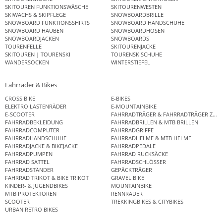
SKITOUREN FUNKTIONSWÄSCHE
SKITOURENWESTEN
SKIWACHS & SKIPFLEGE
SNOWBOARDBRILLE
SNOWBOARD FUNKTIONSSHIRTS
SNOWBOARD HANDSCHUHE
SNOWBOARD HAUBEN
SNOWBOARDHOSEN
SNOWBOARDJACKEN
SNOWBOARDS
TOURENFELLE
SKITOURENJACKE
SKITOUREN | TOURENSKI
TOURENSKISCHUHE
WANDERSOCKEN
WINTERSTIEFEL
Fahrräder & Bikes
CROSS BIKE
E-BIKES
ELEKTRO LASTENRÄDER
E-MOUNTAINBIKE
E-SCOOTER
FAHRRADTRÄGER & FAHRRADTRÄGER ZUB
FAHRRADBEKLEIDUNG
FAHRRADBRILLEN & MTB BRILLEN
FAHRRADCOMPUTER
FAHRRADGRIFFE
FAHRRADHANDSCHUHE
FAHRRADHELME & MTB HELME
FAHRRADJACKE & BIKEJACKE
FAHRRADPEDALE
FAHRRADPUMPEN
FAHRRAD RUCKSÄCKE
FAHRRAD SATTEL
FAHRRADSCHLÖSSER
FAHRRADSTÄNDER
GEPÄCKTRÄGER
FAHRRAD TRIKOT & BIKE TRIKOT
GRAVEL BIKE
KINDER- & JUGENDBIKES
MOUNTAINBIKE
MTB PROTEKTOREN
RENNRÄDER
SCOOTER
TREKKINGBIKES & CITYBIKES
URBAN RETRO BIKES