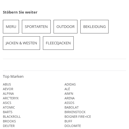
Stöbern Sie weiter
MERU
SPORTARTEN
OUTDOOR
BEKLEIDUNG
JACKEN & WESTEN
FLEECEJACKEN
Top Marken
ABUS
ADIDAS
AEVOR
ALÉ
ALPINA
AIM'N
ARC'TERYX
ARENA
ASICS
ASSOS
ATOMIC
BABOLAT
BARTS
BIRKENSTOCK
BLACKROLL
BOGNER FIRE+ICE
BROOKS
BUFF
DEUTER
DOLOMITE