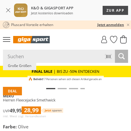
K&Ö & GIGASPORT APP
ZUR APP
Jetzt kostenlos downloaden
Pluscard Vorteile erhalten
30 TAGE RÜCKGABERECHT
Jetzt anmelden
GIGASTYLE
FAHRRAD­
CLICK &
CLICK &
MUST-HAVE
LEASING
COLLECT
RESERVE
Preis & Wert
Große Größen
FINAL SALE
|
BIS ZU -50% ENTDECKEN
Beliebt!
7 Personen sehen sich diesen Artikel gerade an
DEAL
MERU
Herren Fleecejacke Smethwick
28,99
49,95
Jetzt
sparen
UVP
inkl. Mwst zzgl.
Versandkosten
Farbe:
Olive