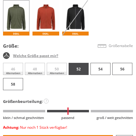
DEAL
DEAL
DEAL
Größe:
Größentabelle
Welche Größe passt mir?
46
48
50
52
54
56
Alternativen
Alternativen
Alternativen
58
Größenbeurteilung:
?
klein / schmal geschnitten
passend
groß / weit geschnitten
Achtung:
Nur noch 1 Stück verfügbar!