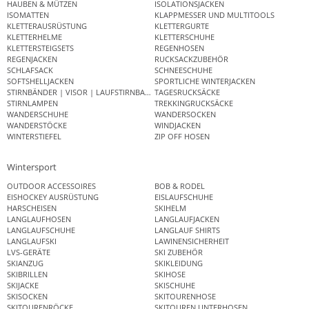
HAUBEN & MÜTZEN
ISOLATIONSJACKEN
ISOMATTEN
KLAPPMESSER UND MULTITOOLS
KLETTERAUSRÜSTUNG
KLETTERGURTE
KLETTERHELME
KLETTERSCHUHE
KLETTERSTEIGSETS
REGENHOSEN
REGENJACKEN
RUCKSACKZUBEHÖR
SCHLAFSACK
SCHNEESCHUHE
SOFTSHELLJACKEN
SPORTLICHE WINTERJACKEN
STIRNBÄNDER | VISOR | LAUFSTIRNBAND
TAGESRUCKSÄCKE
STIRNLAMPEN
TREKKINGRUCKSÄCKE
WANDERSCHUHE
WANDERSOCKEN
WANDERSTÖCKE
WINDJACKEN
WINTERSTIEFEL
ZIP OFF HOSEN
Wintersport
OUTDOOR ACCESSOIRES
BOB & RODEL
EISHOCKEY AUSRÜSTUNG
EISLAUFSCHUHE
HARSCHEISEN
SKIHELM
LANGLAUFHOSEN
LANGLAUFJACKEN
LANGLAUFSCHUHE
LANGLAUF SHIRTS
LANGLAUFSKI
LAWINENSICHERHEIT
LVS-GERÄTE
SKI ZUBEHÖR
SKIANZUG
SKIKLEIDUNG
SKIBRILLEN
SKIHOSE
SKIJACKE
SKISCHUHE
SKISOCKEN
SKITOURENHOSE
SKITOURENRÖCKE
SKITOUREN UNTERHOSEN