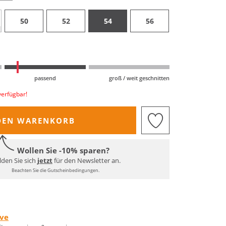
50
52
54
56
passend
groß / weit geschnitten
verfügbar!
DEN WARENKORB
Wollen Sie -10% sparen?
den Sie sich
jetzt
für den Newsletter an.
Beachten Sie die Gutscheinbedingungen.
rve