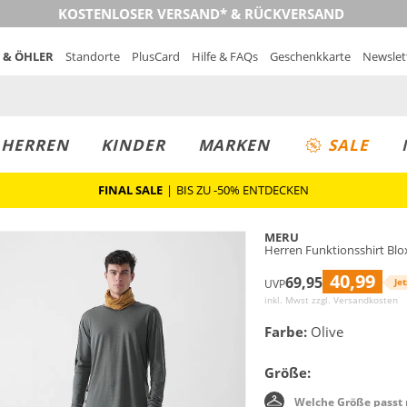
KOSTENLOSER VERSAND* & RÜCKVERSAND
 & ÖHLER
Standorte
PlusCard
Hilfe & FAQs
Geschenkkarte
Newslet
MUST-HAVE
PREIS & WERT
SALE
HERREN
KINDER
MARKEN
SALE
FINAL SALE
|
BIS ZU -50% ENTDECKEN
MERU
Herren Funktionsshirt Bl
40,99
69,95
Jet
UVP
inkl. Mwst zzgl.
Versandkosten
Farbe:
Olive
Größe:
Welche Größe passt 