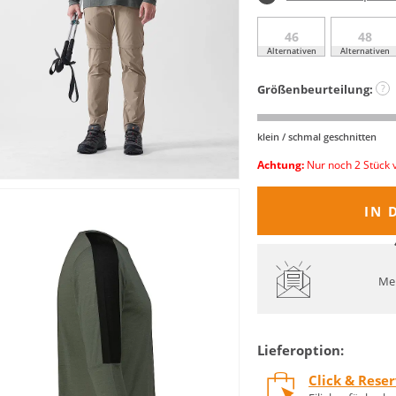
46
48
Alternativen
Alternativen
Größenbeurteilung:
?
klein / schmal geschnitten
Achtung:
Nur noch 2 Stück 
IN 
Mel
Lieferoption:
Click & Rese