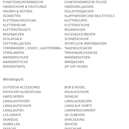
FUNKTIONSUNTERWÄSCHE
FUNKTIONSWÄSCHE PFLEGE
HANDSCHUHE & FÄUSTLINGE
HARDSHELLJACKEN
HAUBEN & MÜTZEN
ISOLATIONSJACKEN
ISOMATTEN
KLAPPMESSER UND MULTITOOLS
KLETTERAUSRÜSTUNG
KLETTERGURTE
KLETTERHELME
KLETTERSCHUHE
KLETTERSTEIGSETS
REGENHOSEN
REGENJACKEN
RUCKSACKZUBEHÖR
SCHLAFSACK
SCHNEESCHUHE
SOFTSHELLJACKEN
SPORTLICHE WINTERJACKEN
STIRNBÄNDER | VISOR | LAUFSTIRNBAND
TAGESRUCKSÄCKE
STIRNLAMPEN
TREKKINGRUCKSÄCKE
WANDERSCHUHE
WANDERSOCKEN
WANDERSTÖCKE
WINDJACKEN
WINTERSTIEFEL
ZIP OFF HOSEN
Wintersport
OUTDOOR ACCESSOIRES
BOB & RODEL
EISHOCKEY AUSRÜSTUNG
EISLAUFSCHUHE
HARSCHEISEN
SKIHELM
LANGLAUFHOSEN
LANGLAUFJACKEN
LANGLAUFSCHUHE
LANGLAUF SHIRTS
LANGLAUFSKI
LAWINENSICHERHEIT
LVS-GERÄTE
SKI ZUBEHÖR
SKIANZUG
SKIKLEIDUNG
SKIBRILLEN
SKIHOSE
SKIJACKE
SKISCHUHE