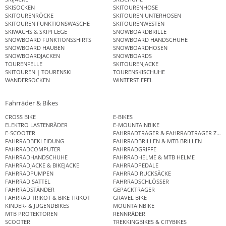
SKISOCKEN
SKITOURENHOSE
SKITOURENRÖCKE
SKITOUREN UNTERHOSEN
SKITOUREN FUNKTIONSWÄSCHE
SKITOURENWESTEN
SKIWACHS & SKIPFLEGE
SNOWBOARDBRILLE
SNOWBOARD FUNKTIONSSHIRTS
SNOWBOARD HANDSCHUHE
SNOWBOARD HAUBEN
SNOWBOARDHOSEN
SNOWBOARDJACKEN
SNOWBOARDS
TOURENFELLE
SKITOURENJACKE
SKITOUREN | TOURENSKI
TOURENSKISCHUHE
WANDERSOCKEN
WINTERSTIEFEL
Fahrräder & Bikes
CROSS BIKE
E-BIKES
ELEKTRO LASTENRÄDER
E-MOUNTAINBIKE
E-SCOOTER
FAHRRADTRÄGER & FAHRRADTRÄGER ZUB
FAHRRADBEKLEIDUNG
FAHRRADBRILLEN & MTB BRILLEN
FAHRRADCOMPUTER
FAHRRADGRIFFE
FAHRRADHANDSCHUHE
FAHRRADHELME & MTB HELME
FAHRRADJACKE & BIKEJACKE
FAHRRADPEDALE
FAHRRADPUMPEN
FAHRRAD RUCKSÄCKE
FAHRRAD SATTEL
FAHRRADSCHLÖSSER
FAHRRADSTÄNDER
GEPÄCKTRÄGER
FAHRRAD TRIKOT & BIKE TRIKOT
GRAVEL BIKE
KINDER- & JUGENDBIKES
MOUNTAINBIKE
MTB PROTEKTOREN
RENNRÄDER
SCOOTER
TREKKINGBIKES & CITYBIKES