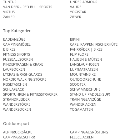
TUNTURI
UNDER ARMOUR
VAN DEER - RED BULL SPORTS
VAUDE
VIRTUS
YOGISTAR
ZANIER
ZIENER
Top Kategorien
BADEANZÜGE
BIKINI
CAMPINGMÖBEL
CAPS, KAPPEN, FISCHERHÜTE
E-BIKES
FAHRRÄDER | BIKES
FITNESS SHORTS
FLIP FLOPS
FUSSBALLSOCKEN
HAUBEN & MÜTZEN
KINDERTRAGEN & KRAXE
LANGLAUFHOSEN
LAUFSOCKEN
LUFTMATRATZEN
LYCRAS & RASHGUARDS
MOUNTAINBIKE
NORDIC WALKING STÖCKE
OUTDOORSCHUHE
REISETASCHEN
SCOOTER
SCHLAFSACK
SCHWIMMSCHUHE
SPORTUHREN & FITNESSTRACKER
STAND UP PADDLE (SUP)
STRANDKLEIDER
TRAININGSANZÜGE
WANDERSTÖCKE
WANDERJACKEN
WANDERSOCKEN
YOGAMATTEN
Outdoorsport
ALPINRUCKSÄCKE
CAMPINGAUSRÜSTUNG
CAMPINGGESCHIRR
FLEECEJACKEN