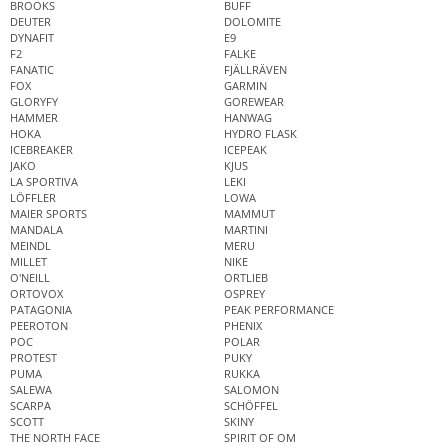
BROOKS
BUFF
DEUTER
DOLOMITE
DYNAFIT
E9
F2
FALKE
FANATIC
FJÄLLRÄVEN
FOX
GARMIN
GLORYFY
GOREWEAR
HAMMER
HANWAG
HOKA
HYDRO FLASK
ICEBREAKER
ICEPEAK
JAKO
KJUS
LA SPORTIVA
LEKI
LÖFFLER
LOWA
MAIER SPORTS
MAMMUT
MANDALA
MARTINI
MEINDL
MERU
MILLET
NIKE
O'NEILL
ORTLIEB
ORTOVOX
OSPREY
PATAGONIA
PEAK PERFORMANCE
PEEROTON
PHENIX
POC
POLAR
PROTEST
PUKY
PUMA
RUKKA
SALEWA
SALOMON
SCARPA
SCHÖFFEL
SCOTT
SKINY
THE NORTH FACE
SPIRIT OF OM