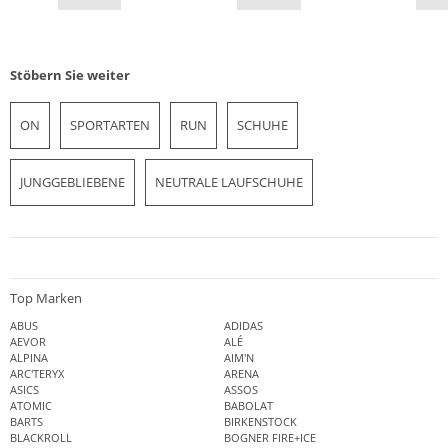
Stöbern Sie weiter
ON
SPORTARTEN
RUN
SCHUHE
JUNGGEBLIEBENE
NEUTRALE LAUFSCHUHE
Top Marken
ABUS
ADIDAS
AEVOR
ALÉ
ALPINA
AIM'N
ARC'TERYX
ARENA
ASICS
ASSOS
ATOMIC
BABOLAT
BARTS
BIRKENSTOCK
BLACKROLL
BOGNER FIRE+ICE