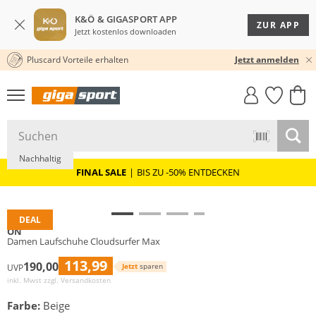
K&Ö & GIGASPORT APP
ZUR APP
Jetzt kostenlos downloaden
Pluscard Vorteile erhalten
30 TAGE RÜCKGABERECHT
Jetzt anmelden
GIGASTYLE
FAHRRAD­
CLICK &
CLICK &
MUST-HAVE
LEASING
COLLECT
RESERVE
Nachhaltig
FINAL SALE
|
BIS ZU -50% ENTDECKEN
DEAL
ON
Damen Laufschuhe Cloudsurfer Max
113,99
190,00
Jetzt
sparen
UVP
inkl. Mwst zzgl.
Versandkosten
Farbe:
Beige