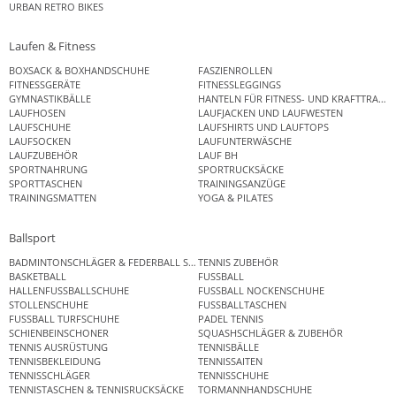
URBAN RETRO BIKES
Laufen & Fitness
BOXSACK & BOXHANDSCHUHE
FASZIENROLLEN
FITNESSGERÄTE
FITNESSLEGGINGS
GYMNASTIKBÄLLE
HANTELN FÜR FITNESS- UND KRAFTTRAINI
LAUFHOSEN
LAUFJACKEN UND LAUFWESTEN
LAUFSCHUHE
LAUFSHIRTS UND LAUFTOPS
LAUFSOCKEN
LAUFUNTERWÄSCHE
LAUFZUBEHÖR
LAUF BH
SPORTNAHRUNG
SPORTRUCKSÄCKE
SPORTTASCHEN
TRAININGSANZÜGE
TRAININGSMATTEN
YOGA & PILATES
Ballsport
BADMINTONSCHLÄGER & FEDERBALL SETS
TENNIS ZUBEHÖR
BASKETBALL
FUSSBALL
HALLENFUSSBALLSCHUHE
FUSSBALL NOCKENSCHUHE
STOLLENSCHUHE
FUSSBALLTASCHEN
FUSSBALL TURFSCHUHE
PADEL TENNIS
SCHIENBEINSCHONER
SQUASHSCHLÄGER & ZUBEHÖR
TENNIS AUSRÜSTUNG
TENNISBÄLLE
TENNISBEKLEIDUNG
TENNISSAITEN
TENNISSCHLÄGER
TENNISSCHUHE
TENNISTASCHEN & TENNISRUCKSÄCKE
TORMANNHANDSCHUHE