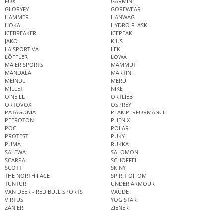
FOX
GARMIN
GLORYFY
GOREWEAR
HAMMER
HANWAG
HOKA
HYDRO FLASK
ICEBREAKER
ICEPEAK
JAKO
KJUS
LA SPORTIVA
LEKI
LÖFFLER
LOWA
MAIER SPORTS
MAMMUT
MANDALA
MARTINI
MEINDL
MERU
MILLET
NIKE
O'NEILL
ORTLIEB
ORTOVOX
OSPREY
PATAGONIA
PEAK PERFORMANCE
PEEROTON
PHENIX
POC
POLAR
PROTEST
PUKY
PUMA
RUKKA
SALEWA
SALOMON
SCARPA
SCHÖFFEL
SCOTT
SKINY
THE NORTH FACE
SPIRIT OF OM
TUNTURI
UNDER ARMOUR
VAN DEER - RED BULL SPORTS
VAUDE
VIRTUS
YOGISTAR
ZANIER
ZIENER