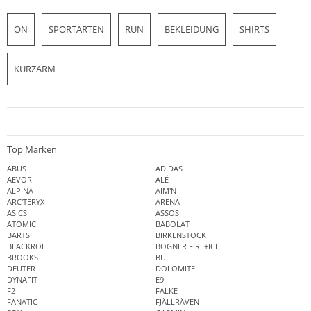
ON
SPORTARTEN
RUN
BEKLEIDUNG
SHIRTS
KURZARM
Top Marken
ABUS
ADIDAS
AEVOR
ALÉ
ALPINA
AIM'N
ARC'TERYX
ARENA
ASICS
ASSOS
ATOMIC
BABOLAT
BARTS
BIRKENSTOCK
BLACKROLL
BOGNER FIRE+ICE
BROOKS
BUFF
DEUTER
DOLOMITE
DYNAFIT
E9
F2
FALKE
FANATIC
FJÄLLRÄVEN