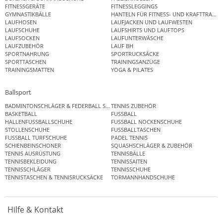
FITNESSGERÄTE
FITNESSLEGGINGS
GYMNASTIKBÄLLE
HANTELN FÜR FITNESS- UND KRAFTTRAINI
LAUFHOSEN
LAUFJACKEN UND LAUFWESTEN
LAUFSCHUHE
LAUFSHIRTS UND LAUFTOPS
LAUFSOCKEN
LAUFUNTERWÄSCHE
LAUFZUBEHÖR
LAUF BH
SPORTNAHRUNG
SPORTRUCKSÄCKE
SPORTTASCHEN
TRAININGSANZÜGE
TRAININGSMATTEN
YOGA & PILATES
Ballsport
BADMINTONSCHLÄGER & FEDERBALL SETS
TENNIS ZUBEHÖR
BASKETBALL
FUSSBALL
HALLENFUSSBALLSCHUHE
FUSSBALL NOCKENSCHUHE
STOLLENSCHUHE
FUSSBALLTASCHEN
FUSSBALL TURFSCHUHE
PADEL TENNIS
SCHIENBEINSCHONER
SQUASHSCHLÄGER & ZUBEHÖR
TENNIS AUSRÜSTUNG
TENNISBÄLLE
TENNISBEKLEIDUNG
TENNISSAITEN
TENNISSCHLÄGER
TENNISSCHUHE
TENNISTASCHEN & TENNISRUCKSÄCKE
TORMANNHANDSCHUHE
Hilfe & Kontakt