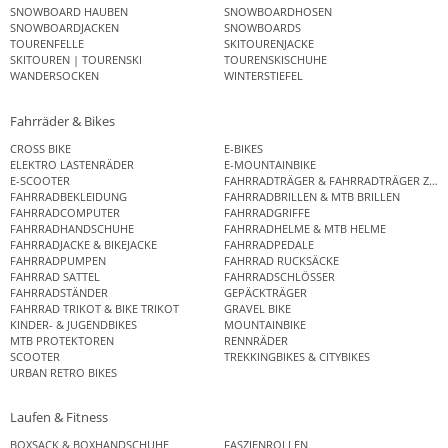
SNOWBOARD HAUBEN
SNOWBOARDHOSEN
SNOWBOARDJACKEN
SNOWBOARDS
TOURENFELLE
SKITOURENJACKE
SKITOUREN | TOURENSKI
TOURENSKISCHUHE
WANDERSOCKEN
WINTERSTIEFEL
Fahrräder & Bikes
CROSS BIKE
E-BIKES
ELEKTRO LASTENRÄDER
E-MOUNTAINBIKE
E-SCOOTER
FAHRRADTRÄGER & FAHRRADTRÄGER ZUB
FAHRRADBEKLEIDUNG
FAHRRADBRILLEN & MTB BRILLEN
FAHRRADCOMPUTER
FAHRRADGRIFFE
FAHRRADHANDSCHUHE
FAHRRADHELME & MTB HELME
FAHRRADJACKE & BIKEJACKE
FAHRRADPEDALE
FAHRRADPUMPEN
FAHRRAD RUCKSÄCKE
FAHRRAD SATTEL
FAHRRADSCHLÖSSER
FAHRRADSTÄNDER
GEPÄCKTRÄGER
FAHRRAD TRIKOT & BIKE TRIKOT
GRAVEL BIKE
KINDER- & JUGENDBIKES
MOUNTAINBIKE
MTB PROTEKTOREN
RENNRÄDER
SCOOTER
TREKKINGBIKES & CITYBIKES
URBAN RETRO BIKES
Laufen & Fitness
BOXSACK & BOXHANDSCHUHE
FASZIENROLLEN