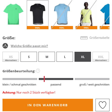
DEAL
DEAL
DEAL
DEA
Größe:
Größentabelle
Welche Größe passt mir?
XS
S
M
L
XL
XXL
Alternativen
Alternativen
Größenbeurteilung:
?
klein / schmal geschnitten
passend
groß / weit geschnitten
Achtung:
Nur noch 2 Stück verfügbar!
IN DEN WARENKORB