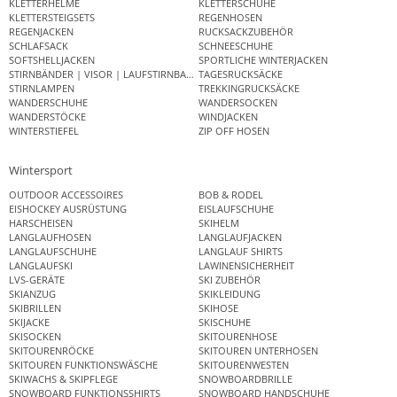
KLETTERHELME
KLETTERSCHUHE
KLETTERSTEIGSETS
REGENHOSEN
REGENJACKEN
RUCKSACKZUBEHÖR
SCHLAFSACK
SCHNEESCHUHE
SOFTSHELLJACKEN
SPORTLICHE WINTERJACKEN
STIRNBÄNDER | VISOR | LAUFSTIRNBAND
TAGESRUCKSÄCKE
STIRNLAMPEN
TREKKINGRUCKSÄCKE
WANDERSCHUHE
WANDERSOCKEN
WANDERSTÖCKE
WINDJACKEN
WINTERSTIEFEL
ZIP OFF HOSEN
Wintersport
OUTDOOR ACCESSOIRES
BOB & RODEL
EISHOCKEY AUSRÜSTUNG
EISLAUFSCHUHE
HARSCHEISEN
SKIHELM
LANGLAUFHOSEN
LANGLAUFJACKEN
LANGLAUFSCHUHE
LANGLAUF SHIRTS
LANGLAUFSKI
LAWINENSICHERHEIT
LVS-GERÄTE
SKI ZUBEHÖR
SKIANZUG
SKIKLEIDUNG
SKIBRILLEN
SKIHOSE
SKIJACKE
SKISCHUHE
SKISOCKEN
SKITOURENHOSE
SKITOURENRÖCKE
SKITOUREN UNTERHOSEN
SKITOUREN FUNKTIONSWÄSCHE
SKITOURENWESTEN
SKIWACHS & SKIPFLEGE
SNOWBOARDBRILLE
SNOWBOARD FUNKTIONSSHIRTS
SNOWBOARD HANDSCHUHE