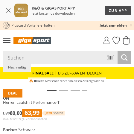
K&Ö & GIGASPORT APP
ZUR APP
Jetzt kostenlos downloaden
Pluscard Vorteile erhalten
★★★★★ 4,8 / 5,0 STERNE
Jetzt anmelden
GIGASTYLE
FAHRRAD­
CLICK &
CLICK &
MUST-HAVE
LEASING
COLLECT
RESERVE
Nachhaltig
FINAL SALE
|
BIS ZU -50% ENTDECKEN
Beliebt!
6 Personen sehen sich diesen Artikel gerade an
DEAL
ON
Herren Laufshirt Performance-T
63,99
80,00
Jetzt
sparen
UVP
inkl. Mwst zzgl.
Versandkosten
Farbe:
Schwarz