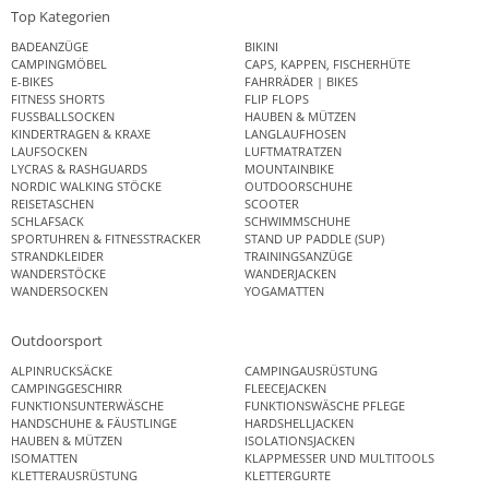
Top Kategorien
BADEANZÜGE
BIKINI
CAMPINGMÖBEL
CAPS, KAPPEN, FISCHERHÜTE
E-BIKES
FAHRRÄDER | BIKES
FITNESS SHORTS
FLIP FLOPS
FUSSBALLSOCKEN
HAUBEN & MÜTZEN
KINDERTRAGEN & KRAXE
LANGLAUFHOSEN
LAUFSOCKEN
LUFTMATRATZEN
LYCRAS & RASHGUARDS
MOUNTAINBIKE
NORDIC WALKING STÖCKE
OUTDOORSCHUHE
REISETASCHEN
SCOOTER
SCHLAFSACK
SCHWIMMSCHUHE
SPORTUHREN & FITNESSTRACKER
STAND UP PADDLE (SUP)
STRANDKLEIDER
TRAININGSANZÜGE
WANDERSTÖCKE
WANDERJACKEN
WANDERSOCKEN
YOGAMATTEN
Outdoorsport
ALPINRUCKSÄCKE
CAMPINGAUSRÜSTUNG
CAMPINGGESCHIRR
FLEECEJACKEN
FUNKTIONSUNTERWÄSCHE
FUNKTIONSWÄSCHE PFLEGE
HANDSCHUHE & FÄUSTLINGE
HARDSHELLJACKEN
HAUBEN & MÜTZEN
ISOLATIONSJACKEN
ISOMATTEN
KLAPPMESSER UND MULTITOOLS
KLETTERAUSRÜSTUNG
KLETTERGURTE