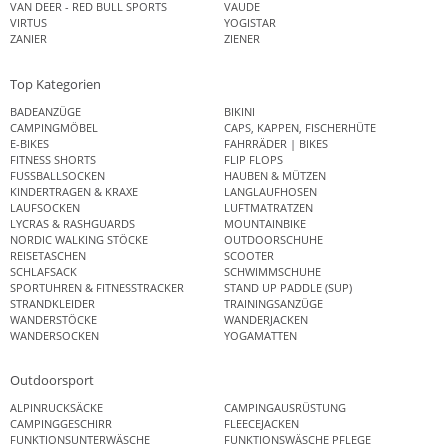
VAN DEER - RED BULL SPORTS
VAUDE
VIRTUS
YOGISTAR
ZANIER
ZIENER
Top Kategorien
BADEANZÜGE
BIKINI
CAMPINGMÖBEL
CAPS, KAPPEN, FISCHERHÜTE
E-BIKES
FAHRRÄDER | BIKES
FITNESS SHORTS
FLIP FLOPS
FUSSBALLSOCKEN
HAUBEN & MÜTZEN
KINDERTRAGEN & KRAXE
LANGLAUFHOSEN
LAUFSOCKEN
LUFTMATRATZEN
LYCRAS & RASHGUARDS
MOUNTAINBIKE
NORDIC WALKING STÖCKE
OUTDOORSCHUHE
REISETASCHEN
SCOOTER
SCHLAFSACK
SCHWIMMSCHUHE
SPORTUHREN & FITNESSTRACKER
STAND UP PADDLE (SUP)
STRANDKLEIDER
TRAININGSANZÜGE
WANDERSTÖCKE
WANDERJACKEN
WANDERSOCKEN
YOGAMATTEN
Outdoorsport
ALPINRUCKSÄCKE
CAMPINGAUSRÜSTUNG
CAMPINGGESCHIRR
FLEECEJACKEN
FUNKTIONSUNTERWÄSCHE
FUNKTIONSWÄSCHE PFLEGE