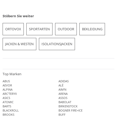
Stöbern Sie weiter
ORTOVOX
SPORTARTEN
OUTDOOR
BEKLEIDUNG
JACKEN & WESTEN
ISOLATIONSJACKEN
Top Marken
ABUS
ADIDAS
AEVOR
ALÉ
ALPINA
AIM'N
ARC'TERYX
ARENA
ASICS
ASSOS
ATOMIC
BABOLAT
BARTS
BIRKENSTOCK
BLACKROLL
BOGNER FIRE+ICE
BROOKS
BUFF