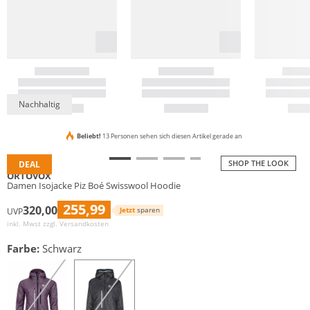
Nachhaltig
Beliebt!
13 Personen sehen sich diesen Artikel gerade an
SHOP THE LOOK
DEAL
ORTOVOX
Damen Isojacke Piz Boé Swisswool Hoodie
255,99
320,00
Jetzt
sparen
UVP
inkl. Mwst zzgl.
Versandkosten
Farbe:
Schwarz