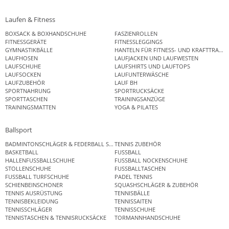
Laufen & Fitness
BOXSACK & BOXHANDSCHUHE
FASZIENROLLEN
FITNESSGERÄTE
FITNESSLEGGINGS
GYMNASTIKBÄLLE
HANTELN FÜR FITNESS- UND KRAFTTRAINI
LAUFHOSEN
LAUFJACKEN UND LAUFWESTEN
LAUFSCHUHE
LAUFSHIRTS UND LAUFTOPS
LAUFSOCKEN
LAUFUNTERWÄSCHE
LAUFZUBEHÖR
LAUF BH
SPORTNAHRUNG
SPORTRUCKSÄCKE
SPORTTASCHEN
TRAININGSANZÜGE
TRAININGSMATTEN
YOGA & PILATES
Ballsport
BADMINTONSCHLÄGER & FEDERBALL SETS
TENNIS ZUBEHÖR
BASKETBALL
FUSSBALL
HALLENFUSSBALLSCHUHE
FUSSBALL NOCKENSCHUHE
STOLLENSCHUHE
FUSSBALLTASCHEN
FUSSBALL TURFSCHUHE
PADEL TENNIS
SCHIENBEINSCHONER
SQUASHSCHLÄGER & ZUBEHÖR
TENNIS AUSRÜSTUNG
TENNISBÄLLE
TENNISBEKLEIDUNG
TENNISSAITEN
TENNISSCHLÄGER
TENNISSCHUHE
TENNISTASCHEN & TENNISRUCKSÄCKE
TORMANNHANDSCHUHE