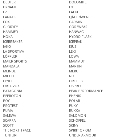
DEUTER
DOLOMITE
DYNAFIT
E9
F2
FALKE
FANATIC
FJÄLLRÄVEN
FOX
GARMIN
GLORYFY
GOREWEAR
HAMMER
HANWAG
HOKA
HYDRO FLASK
ICEBREAKER
ICEPEAK
JAKO
KJUS
LA SPORTIVA
LEKI
LÖFFLER
LOWA
MAIER SPORTS
MAMMUT
MANDALA
MARTINI
MEINDL
MERU
MILLET
NIKE
O'NEILL
ORTLIEB
ORTOVOX
OSPREY
PATAGONIA
PEAK PERFORMANCE
PEEROTON
PHENIX
POC
POLAR
PROTEST
PUKY
PUMA
RUKKA
SALEWA
SALOMON
SCARPA
SCHÖFFEL
SCOTT
SKINY
THE NORTH FACE
SPIRIT OF OM
TUNTURI
UNDER ARMOUR