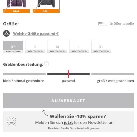
DEAL
DEAL
Größe:
Größentabelle
Welche Größe passt mir?
XS
S
M
L
XL
Alternativen
Alternativen
Alternativen
Alternativen
Alternativen
Größenbeurteilung:
?
klein / schmal geschnitten
passend
groß / weit geschnitten
AUSVERKAUFT
Wollen Sie -10% sparen?
Melden Sie sich
jetzt
für den Newsletter an.
Beachten Sie die Gutscheinbedingungen.