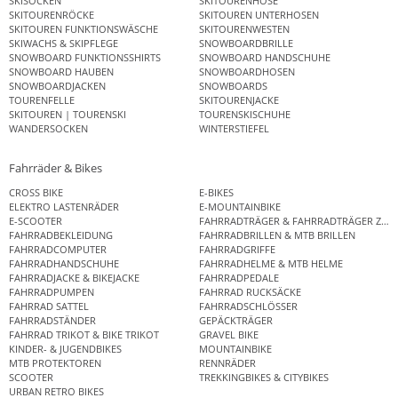
SKISOCKEN
SKITOURENHOSE
SKITOURENRÖCKE
SKITOUREN UNTERHOSEN
SKITOUREN FUNKTIONSWÄSCHE
SKITOURENWESTEN
SKIWACHS & SKIPFLEGE
SNOWBOARDBRILLE
SNOWBOARD FUNKTIONSSHIRTS
SNOWBOARD HANDSCHUHE
SNOWBOARD HAUBEN
SNOWBOARDHOSEN
SNOWBOARDJACKEN
SNOWBOARDS
TOURENFELLE
SKITOURENJACKE
SKITOUREN | TOURENSKI
TOURENSKISCHUHE
WANDERSOCKEN
WINTERSTIEFEL
Fahrräder & Bikes
CROSS BIKE
E-BIKES
ELEKTRO LASTENRÄDER
E-MOUNTAINBIKE
E-SCOOTER
FAHRRADTRÄGER & FAHRRADTRÄGER ZUB
FAHRRADBEKLEIDUNG
FAHRRADBRILLEN & MTB BRILLEN
FAHRRADCOMPUTER
FAHRRADGRIFFE
FAHRRADHANDSCHUHE
FAHRRADHELME & MTB HELME
FAHRRADJACKE & BIKEJACKE
FAHRRADPEDALE
FAHRRADPUMPEN
FAHRRAD RUCKSÄCKE
FAHRRAD SATTEL
FAHRRADSCHLÖSSER
FAHRRADSTÄNDER
GEPÄCKTRÄGER
FAHRRAD TRIKOT & BIKE TRIKOT
GRAVEL BIKE
KINDER- & JUGENDBIKES
MOUNTAINBIKE
MTB PROTEKTOREN
RENNRÄDER
SCOOTER
TREKKINGBIKES & CITYBIKES
URBAN RETRO BIKES