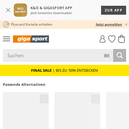
K&Ö & GIGASPORT APP
ZUR APP
Jetzt kostenlos downloaden
Pluscard Vorteile erhalten
30 TAGE RÜCKGABERECHT
Jetzt anmelden
GIGASTYLE
FAHRRAD­
CLICK &
CLICK &
MUST-HAVE
LEASING
COLLECT
RESERVE
FINAL SALE
|
BIS ZU -50% ENTDECKEN
Passende Alternativen