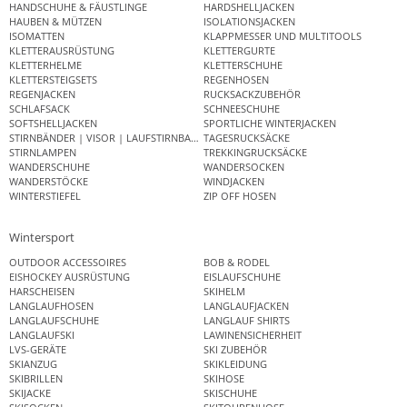
HANDSCHUHE & FÄUSTLINGE
HARDSHELLJACKEN
HAUBEN & MÜTZEN
ISOLATIONSJACKEN
ISOMATTEN
KLAPPMESSER UND MULTITOOLS
KLETTERAUSRÜSTUNG
KLETTERGURTE
KLETTERHELME
KLETTERSCHUHE
KLETTERSTEIGSETS
REGENHOSEN
REGENJACKEN
RUCKSACKZUBEHÖR
SCHLAFSACK
SCHNEESCHUHE
SOFTSHELLJACKEN
SPORTLICHE WINTERJACKEN
STIRNBÄNDER | VISOR | LAUFSTIRNBAND
TAGESRUCKSÄCKE
STIRNLAMPEN
TREKKINGRUCKSÄCKE
WANDERSCHUHE
WANDERSOCKEN
WANDERSTÖCKE
WINDJACKEN
WINTERSTIEFEL
ZIP OFF HOSEN
Wintersport
OUTDOOR ACCESSOIRES
BOB & RODEL
EISHOCKEY AUSRÜSTUNG
EISLAUFSCHUHE
HARSCHEISEN
SKIHELM
LANGLAUFHOSEN
LANGLAUFJACKEN
LANGLAUFSCHUHE
LANGLAUF SHIRTS
LANGLAUFSKI
LAWINENSICHERHEIT
LVS-GERÄTE
SKI ZUBEHÖR
SKIANZUG
SKIKLEIDUNG
SKIBRILLEN
SKIHOSE
SKIJACKE
SKISCHUHE