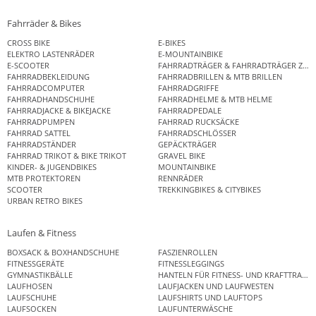
Fahrräder & Bikes
CROSS BIKE
E-BIKES
ELEKTRO LASTENRÄDER
E-MOUNTAINBIKE
E-SCOOTER
FAHRRADTRÄGER & FAHRRADTRÄGER ZUB
FAHRRADBEKLEIDUNG
FAHRRADBRILLEN & MTB BRILLEN
FAHRRADCOMPUTER
FAHRRADGRIFFE
FAHRRADHANDSCHUHE
FAHRRADHELME & MTB HELME
FAHRRADJACKE & BIKEJACKE
FAHRRADPEDALE
FAHRRADPUMPEN
FAHRRAD RUCKSÄCKE
FAHRRAD SATTEL
FAHRRADSCHLÖSSER
FAHRRADSTÄNDER
GEPÄCKTRÄGER
FAHRRAD TRIKOT & BIKE TRIKOT
GRAVEL BIKE
KINDER- & JUGENDBIKES
MOUNTAINBIKE
MTB PROTEKTOREN
RENNRÄDER
SCOOTER
TREKKINGBIKES & CITYBIKES
URBAN RETRO BIKES
Laufen & Fitness
BOXSACK & BOXHANDSCHUHE
FASZIENROLLEN
FITNESSGERÄTE
FITNESSLEGGINGS
GYMNASTIKBÄLLE
HANTELN FÜR FITNESS- UND KRAFTTRAINI
LAUFHOSEN
LAUFJACKEN UND LAUFWESTEN
LAUFSCHUHE
LAUFSHIRTS UND LAUFTOPS
LAUFSOCKEN
LAUFUNTERWÄSCHE