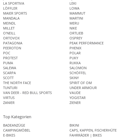
LA SPORTIVA
LEKI
LÖFFLER
LOWA
MAIER SPORTS
MAMMUT
MANDALA
MARTINI
MEINDL
MERU
MILLET
NIKE
O'NEILL
ORTLIEB
ORTOVOX
OSPREY
PATAGONIA
PEAK PERFORMANCE
PEEROTON
PHENIX
POC
POLAR
PROTEST
PUKY
PUMA
RUKKA
SALEWA
SALOMON
SCARPA
SCHÖFFEL
SCOTT
SKINY
THE NORTH FACE
SPIRIT OF OM
TUNTURI
UNDER ARMOUR
VAN DEER - RED BULL SPORTS
VAUDE
VIRTUS
YOGISTAR
ZANIER
ZIENER
Top Kategorien
BADEANZÜGE
BIKINI
CAMPINGMÖBEL
CAPS, KAPPEN, FISCHERHÜTE
E-BIKES
FAHRRÄDER | BIKES