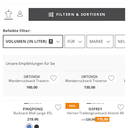
FILTERN & SORTIEREN
Beliebte Filter:
VOLUMEN (IN LITER)
1
FÜR
MARKE
NEU 
Unsere Empfehlungen für Sie
Nachhaltig
Nachhaltig
Na
ORTOVOX
ORTOVOX
Wanderrucksack Traverse 30
Wanderrucksack Traverse 18S
Wa
160,00
130,00
Nachhaltig
Nachhaltig
DEAL
PINQPONQ
OSPREY
Rucksack Blok Large 45L
Herren Trekkingrucksack Kestrel 48
219,90
175,99
220,00
UVP