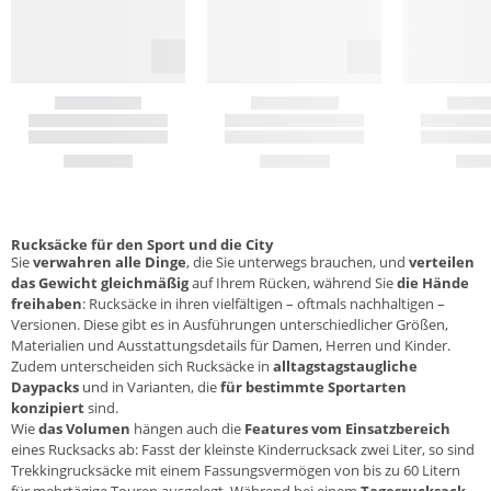
Rucksäcke für den Sport und die City
Sie
verwahren alle Dinge
, die Sie unterwegs brauchen, und
verteilen
das Gewicht gleichmäßig
auf Ihrem Rücken, während Sie
die Hände
freihaben
: Rucksäcke in ihren vielfältigen – oftmals nachhaltigen –
Versionen. Diese gibt es in Ausführungen unterschiedlicher Größen,
Materialien und Ausstattungsdetails für
Damen
,
Herren
und
Kinder
.
Zudem unterscheiden sich Rucksäcke in
alltagstagstaugliche
Daypacks
und in Varianten, die
für bestimmte Sportarten
konzipiert
sind.
Wie
das Volumen
hängen auch die
Features vom Einsatzbereich
eines Rucksacks ab: Fasst der kleinste Kinderrucksack zwei Liter, so sind
Trekkingrucksäcke
mit einem Fassungsvermögen von bis zu 60 Litern
für mehrtägige Touren ausgelegt. Während bei einem
Tagesrucksack