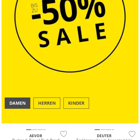
DAMEN
HERREN
KINDER
OUTDOOR
SWIM & BEACH
Nachhaltig
Nachhaltig
AEVOR
DEUTER