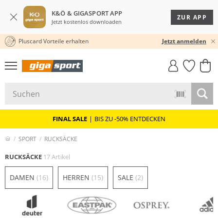
K&Ö & GIGASPORT APP
ZUR APP
Jetzt kostenlos downloaden
Pluscard Vorteile erhalten
30 TAGE RÜCKGABERECHT
Jetzt anmelden
GIGASTYLE
FAHRRAD­
CLICK &
CLICK &
MUST-HAVE
LEASING
COLLECT
RESERVE
FINAL SALE
|
BIS ZU -50% ENTDECKEN
SPORT
RUCKSÄCKE
RUCKSÄCKE
17 Artikel
DAMEN
(16)
HERREN
(15)
SALE
(2)