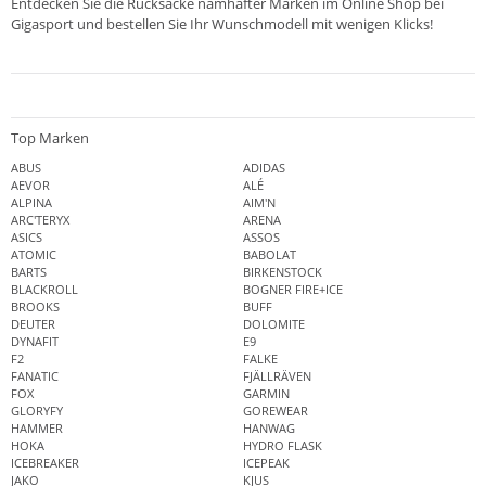
Entdecken Sie die Rucksäcke namhafter Marken im
Online Shop bei
Gigasport
und bestellen Sie Ihr Wunschmodell mit wenigen Klicks!
Top Marken
ABUS
ADIDAS
AEVOR
ALÉ
ALPINA
AIM'N
ARC'TERYX
ARENA
ASICS
ASSOS
ATOMIC
BABOLAT
BARTS
BIRKENSTOCK
BLACKROLL
BOGNER FIRE+ICE
BROOKS
BUFF
DEUTER
DOLOMITE
DYNAFIT
E9
F2
FALKE
FANATIC
FJÄLLRÄVEN
FOX
GARMIN
GLORYFY
GOREWEAR
HAMMER
HANWAG
HOKA
HYDRO FLASK
ICEBREAKER
ICEPEAK
JAKO
KJUS