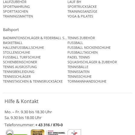
LAUFZUBEHÖR
LAUF BH
SPORTNAHRUNG
SPORTRUCKSÄCKE
SPORTTASCHEN
TRAININGSANZÜGE
TRAININGSMATTEN
YOGA & PILATES
Ballsport
BADMINTONSCHLÄGER & FEDERBALL SETS
TENNIS ZUBEHÖR
BASKETBALL
FUSSBALL
HALLENFUSSBALLSCHUHE
FUSSBALL NOCKENSCHUHE
STOLLENSCHUHE
FUSSBALLTASCHEN
FUSSBALL TURFSCHUHE
PADEL TENNIS
SCHIENBEINSCHONER
SQUASHSCHLÄGER & ZUBEHÖR
TENNIS AUSRÜSTUNG
TENNISBÄLLE
TENNISBEKLEIDUNG
TENNISSAITEN
TENNISSCHLÄGER
TENNISSCHUHE
TENNISTASCHEN & TENNISRUCKSÄCKE
TORMANNHANDSCHUHE
Hilfe & Kontakt
Mo. – Fr. 9.30 bis 18.30 Uhr
Sa. 9.30 bis 18.00 Uhr
Telefonnummer:
+ 43 316 / 870-0