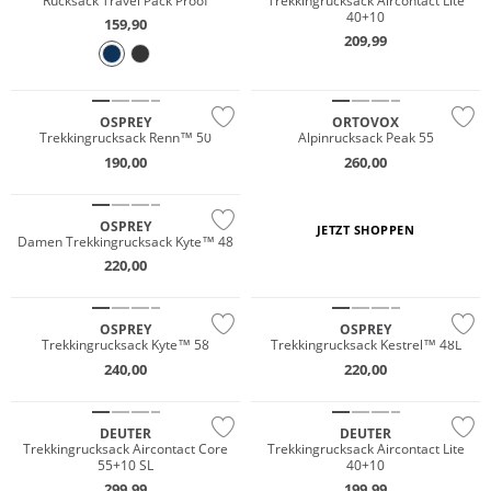
Rucksack Travel Pack Proof
Trekkingrucksack Aircontact Lite
40+10
159,90
209,99
Nachhaltig
OSPREY
ORTOVOX
Trekkingrucksack Renn™ 50
Alpinrucksack Peak 55
190,00
260,00
Nachhaltig
OSPREY
JETZT SHOPPEN
Damen Trekkingrucksack Kyte™ 48
220,00
OSPREY
OSPREY
Trekkingrucksack Kyte™ 58
Trekkingrucksack Kestrel™ 48L
240,00
220,00
Nachhaltig
Nachhaltig
DEUTER
DEUTER
Trekkingrucksack Aircontact Core
Trekkingrucksack Aircontact Lite
55+10 SL
40+10
NEU
299,99
199,99