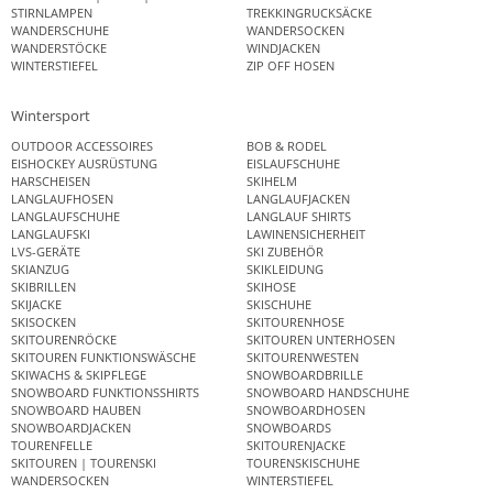
STIRNLAMPEN
TREKKINGRUCKSÄCKE
WANDERSCHUHE
WANDERSOCKEN
WANDERSTÖCKE
WINDJACKEN
WINTERSTIEFEL
ZIP OFF HOSEN
Wintersport
OUTDOOR ACCESSOIRES
BOB & RODEL
EISHOCKEY AUSRÜSTUNG
EISLAUFSCHUHE
HARSCHEISEN
SKIHELM
LANGLAUFHOSEN
LANGLAUFJACKEN
LANGLAUFSCHUHE
LANGLAUF SHIRTS
LANGLAUFSKI
LAWINENSICHERHEIT
LVS-GERÄTE
SKI ZUBEHÖR
SKIANZUG
SKIKLEIDUNG
SKIBRILLEN
SKIHOSE
SKIJACKE
SKISCHUHE
SKISOCKEN
SKITOURENHOSE
SKITOURENRÖCKE
SKITOUREN UNTERHOSEN
SKITOUREN FUNKTIONSWÄSCHE
SKITOURENWESTEN
SKIWACHS & SKIPFLEGE
SNOWBOARDBRILLE
SNOWBOARD FUNKTIONSSHIRTS
SNOWBOARD HANDSCHUHE
SNOWBOARD HAUBEN
SNOWBOARDHOSEN
SNOWBOARDJACKEN
SNOWBOARDS
TOURENFELLE
SKITOURENJACKE
SKITOUREN | TOURENSKI
TOURENSKISCHUHE
WANDERSOCKEN
WINTERSTIEFEL