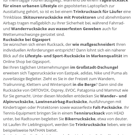
für einen urbanen Lifestyle
ein gepolstertes Laptopfach zur
Ausstattung gehört, so ist es bei einem
Trinkrucksack für Läufer
eine
Trinkblase.
Skitourenrucksäcke
mit Protektoren
und abnehmbaren
Airbags tragen maßgeblich zu Ihrer Sicherheit bei, während Fahrrad-
und
Wanderrucksäcke
aus wasserfesten Geweben
auch für
Wetterumschwünge gerüstet sind.
Rucksäcke bei
Gigasport
Sie wünschen sich einen Rucksack, der
wie maßgeschneidert
Ihren
individuellen Anforderungen entspricht? Dann lohnt sich ein näherer
Blick auf die
Lifestyle- und Sport-Rucksäcke
in Markenqualität
im
Online Shop bei Gigasport.
Bei Ihren täglichen Unternehmungen
im Großstadt-Dschungel
erweisen sich Tagesrucksäcke von
Eastpak
,
adidas
,
Nike
und
Puma
als
zuverlässige Begleiter. Zieht es Sie in der Freizeit zum
Wandern
,
Trailrunning, Klettern und Wintersport
in die Berge
? Dann sind die
Rucksäcke von
ORTOVOX
,
Osprey
,
EVOC
,
Patagonia
und
Mammut
wie
für Sie gemacht. Unter diesen Modellen entdecken Sie
Wander
– und
Alpinrucksäcke
,
Lawinenairbag-Rucksäcke
, Ausführungen mit
Kindertragen oder Protektoren sowie wasserfeste
Falt-Packsäcke
. Ihr
Tennis-Equipment bringen Sie in einem
Tennisrucksack
von
HEAD
unter, bei Radtouren begleiten Sie
Bikerrucksäcke
, etwa von
deuter
.
Ist Laufen Ihr Lieblingssport, werden Sie
Trinkrucksäcke
lieben, wie sie
beispielsweise
NATHAN
bietet.