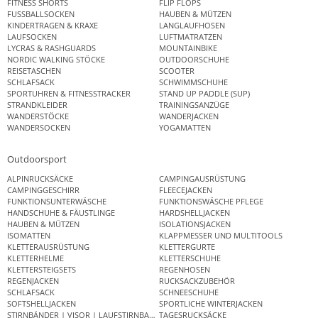
FITNESS SHORTS
FLIP FLOPS
FUSSBALLSOCKEN
HAUBEN & MÜTZEN
KINDERTRAGEN & KRAXE
LANGLAUFHOSEN
LAUFSOCKEN
LUFTMATRATZEN
LYCRAS & RASHGUARDS
MOUNTAINBIKE
NORDIC WALKING STÖCKE
OUTDOORSCHUHE
REISETASCHEN
SCOOTER
SCHLAFSACK
SCHWIMMSCHUHE
SPORTUHREN & FITNESSTRACKER
STAND UP PADDLE (SUP)
STRANDKLEIDER
TRAININGSANZÜGE
WANDERSTÖCKE
WANDERJACKEN
WANDERSOCKEN
YOGAMATTEN
Outdoorsport
ALPINRUCKSÄCKE
CAMPINGAUSRÜSTUNG
CAMPINGGESCHIRR
FLEECEJACKEN
FUNKTIONSUNTERWÄSCHE
FUNKTIONSWÄSCHE PFLEGE
HANDSCHUHE & FÄUSTLINGE
HARDSHELLJACKEN
HAUBEN & MÜTZEN
ISOLATIONSJACKEN
ISOMATTEN
KLAPPMESSER UND MULTITOOLS
KLETTERAUSRÜSTUNG
KLETTERGURTE
KLETTERHELME
KLETTERSCHUHE
KLETTERSTEIGSETS
REGENHOSEN
REGENJACKEN
RUCKSACKZUBEHÖR
SCHLAFSACK
SCHNEESCHUHE
SOFTSHELLJACKEN
SPORTLICHE WINTERJACKEN
STIRNBÄNDER | VISOR | LAUFSTIRNBAND
TAGESRUCKSÄCKE