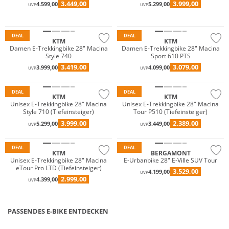
3.449,00
3.999,00
4.599,00
5.299,00
UVP
UVP
JETZT EINLÖSEN
DEAL
DEAL
KTM
KTM
Damen E-Trekkingbike 28" Macina
Damen E-Trekkingbike 28" Macina
Style 740
Sport 610 PTS
3.419,00
3.079,00
3.999,00
4.099,00
UVP
UVP
DEAL
DEAL
KTM
KTM
Unisex E-Trekkingbike 28" Macina
Unisex E-Trekkingbike 28" Macina
Style 710 (Tiefeinsteiger)
Tour P510 (Tiefeinsteiger)
3.999,00
2.389,00
5.299,00
3.449,00
UVP
UVP
DEAL
DEAL
KTM
BERGAMONT
Unisex E-Trekkingbike 28" Macina
E-Urbanbike 28" E-Ville SUV Tour
eTour Pro LTD (Tiefeinsteiger)
3.529,00
4.199,00
UVP
2.999,00
4.399,00
UVP
PASSENDES E-BIKE ENTDECKEN