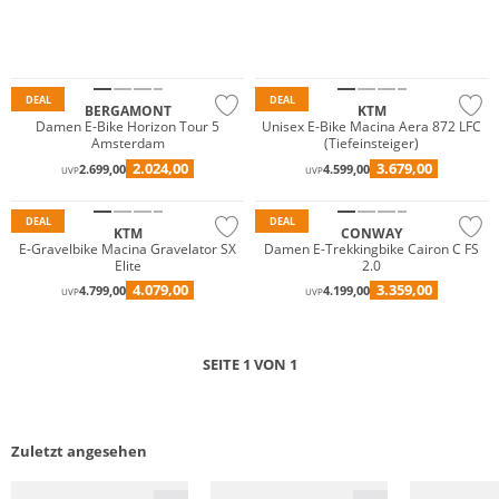
E-MOUNTAIN­BIKES
E-GRAVELBIKES
Nur Online
DEAL
DEAL
BERGAMONT
KTM
Damen E-Bike Horizon Tour 5
Unisex E-Bike Macina Aera 872 LFC
Amsterdam
(Tiefeinsteiger)
2.024,00
3.679,00
2.699,00
4.599,00
UVP
UVP
DEAL
DEAL
KTM
CONWAY
E-Gravelbike Macina Gravelator SX
Damen E-Trekkingbike Cairon C FS
Elite
2.0
4.079,00
3.359,00
4.799,00
4.199,00
UVP
UVP
SEITE 1 VON 1
Zuletzt angesehen