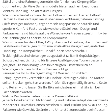
Sättel und eine Rahmengeometrie, die für kleinere Körpergrößen
optimiert wurde. Viele Damenmodelle bieten auch ein besonders
leichtes Handling und attraktive Designs.
Wie unterscheidet sich ein Damen E-Bike von einem Herren E-Bike?
Damen E-Bikes verfügen meist über einen leichteren, tieferen Einstieg
(Tiefeinsteiger-Rahmen), ergonomisch angepasste Anbauteile und
spezielle Komfort-Features wie weichere Sättel. Auch Design und
Farbauswahl sind häufig auf die Wünsche von Frauen abgestimmt – bei
der Technik gibt es aber keine Kompromisse.
Was ist besser für den Alltag: E-Citybike oder E-Trekkingbike für Damen?
E-Citybikes überzeugen durch maximale Alltagstauglichkeit, einfaches
Handling und Kompaktheit – ideal für den Stadtverkehr. E-
Trekkingbikes sind vielseitiger ausgestattet (z. B. mit Gepäckträger,
Schutzblechen, Licht) und für längere Ausflüge oder Touren bestens
geeignet. Die Wahl hängt vom bevorzugten Einsatzbereich ab.
Wie pflege ich mein E-Bike für Damen richtig?
Reinigen Sie Ihr E-Bike regelmäßig mit Wasser und mildem
Reinigungsmittel, vermeiden Sie Hochdruckreiniger. Akku und Motor
sollten trocken gehalten werden. Prüfen Sie regelmäßig Bremsen, Kette
und Reifen – und lassen Sie Ihr Bike mindestens einmal jährlich beim
Fachhändler warten.
Welche Reichweite bieten moderne Damen E-Bikes?
Je nach Akkukapazität, Motorleistung und Fahrweise liegt die Reichweite
moderner E-Bikes für Damen zwischen 60 und 150 km pro Akku-Ladung.
Faktoren wie Gewicht, Gelände und Unterstützungsstufe beeinflussen