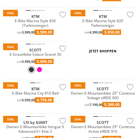
DEAL
DEAL
KTM
KTM
E-Bike Macina Style 830
E-Bike Macina Style 820
(Tiefeinsteiger)
Tiefeinsteiger
3.599,00
3.959,00
3.999,00
4.399,00
UVP
UVP
DEAL
SCOTT
JETZT SHOPPEN
E-Gravelbike Solace Gravel 30
5.099,00
5.999,00
UVP
DEAL
DEAL
KTM
SCOTT
E-Bike Macina City 810 Belt
Damen E-Mountainbike 29" Contessa
Voltage eRIDE 900
4.759,00
5.599,00
UVP
5.289,00
7.199,00
UVP
DEAL
DEAL
LIV by GIANT
SCOTT
Damen E-Mountainbike Intrigue X
Damen E-Mountainbike 29" Contessa
Advanced E+ Elite 2
Active eRIDE 910