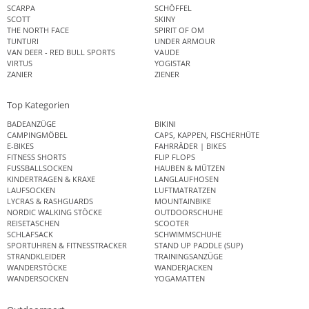
SCARPA
SCHÖFFEL
SCOTT
SKINY
THE NORTH FACE
SPIRIT OF OM
TUNTURI
UNDER ARMOUR
VAN DEER - RED BULL SPORTS
VAUDE
VIRTUS
YOGISTAR
ZANIER
ZIENER
Top Kategorien
BADEANZÜGE
BIKINI
CAMPINGMÖBEL
CAPS, KAPPEN, FISCHERHÜTE
E-BIKES
FAHRRÄDER | BIKES
FITNESS SHORTS
FLIP FLOPS
FUSSBALLSOCKEN
HAUBEN & MÜTZEN
KINDERTRAGEN & KRAXE
LANGLAUFHOSEN
LAUFSOCKEN
LUFTMATRATZEN
LYCRAS & RASHGUARDS
MOUNTAINBIKE
NORDIC WALKING STÖCKE
OUTDOORSCHUHE
REISETASCHEN
SCOOTER
SCHLAFSACK
SCHWIMMSCHUHE
SPORTUHREN & FITNESSTRACKER
STAND UP PADDLE (SUP)
STRANDKLEIDER
TRAININGSANZÜGE
WANDERSTÖCKE
WANDERJACKEN
WANDERSOCKEN
YOGAMATTEN