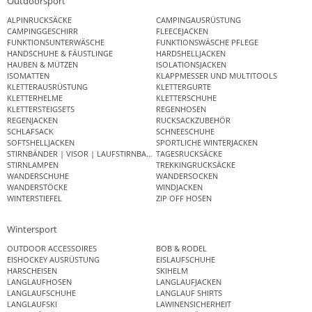
Outdoorsport
ALPINRUCKSÄCKE
CAMPINGAUSRÜSTUNG
CAMPINGGESCHIRR
FLEECEJACKEN
FUNKTIONSUNTERWÄSCHE
FUNKTIONSWÄSCHE PFLEGE
HANDSCHUHE & FÄUSTLINGE
HARDSHELLJACKEN
HAUBEN & MÜTZEN
ISOLATIONSJACKEN
ISOMATTEN
KLAPPMESSER UND MULTITOOLS
KLETTERAUSRÜSTUNG
KLETTERGURTE
KLETTERHELME
KLETTERSCHUHE
KLETTERSTEIGSETS
REGENHOSEN
REGENJACKEN
RUCKSACKZUBEHÖR
SCHLAFSACK
SCHNEESCHUHE
SOFTSHELLJACKEN
SPORTLICHE WINTERJACKEN
STIRNBÄNDER | VISOR | LAUFSTIRNBAND
TAGESRUCKSÄCKE
STIRNLAMPEN
TREKKINGRUCKSÄCKE
WANDERSCHUHE
WANDERSOCKEN
WANDERSTÖCKE
WINDJACKEN
WINTERSTIEFEL
ZIP OFF HOSEN
Wintersport
OUTDOOR ACCESSOIRES
BOB & RODEL
EISHOCKEY AUSRÜSTUNG
EISLAUFSCHUHE
HARSCHEISEN
SKIHELM
LANGLAUFHOSEN
LANGLAUFJACKEN
LANGLAUFSCHUHE
LANGLAUF SHIRTS
LANGLAUFSKI
LAWINENSICHERHEIT