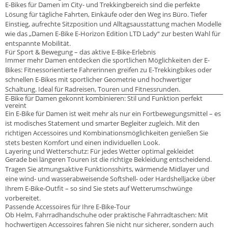
E-Bikes für Damen im City- und Trekkingbereich sind die perfekte
Lösung für tägliche Fahrten, Einkäufe oder den Weg ins Büro. Tiefer
Einstieg, aufrechte Sitzposition und Alltagsausstattung machen Modelle
wie das „Damen E-Bike E-Horizon Edition LTD Lady“ zur besten Wahl für
entspannte Mobilität.
Für Sport & Bewegung – das aktive E-Bike-Erlebnis
Immer mehr Damen entdecken die sportlichen Möglichkeiten der E-
Bikes: Fitnessorientierte Fahrerinnen greifen zu E-Trekkingbikes oder
schnellen E-Bikes mit sportlicher Geometrie und hochwertiger
Schaltung. Ideal für Radreisen, Touren und Fitnessrunden.
E-Bike für Damen gekonnt kombinieren: Stil und Funktion perfekt
vereint
Ein E-Bike für Damen ist weit mehr als nur ein Fortbewegungsmittel – es
ist modisches Statement und smarter Begleiter zugleich. Mit den
richtigen Accessoires und Kombinationsmöglichkeiten genießen Sie
stets besten Komfort und einen individuellen Look.
Layering und Wetterschutz: Für jedes Wetter optimal gekleidet
Gerade bei längeren Touren ist die richtige Bekleidung entscheidend.
Tragen Sie atmungsaktive Funktionsshirts, wärmende Midlayer und
eine wind- und wasserabweisende Softshell- oder Hardshelljacke über
Ihrem E-Bike-Outfit – so sind Sie stets auf Wetterumschwünge
vorbereitet.
Passende Accessoires für Ihre E-Bike-Tour
Ob Helm, Fahrradhandschuhe oder praktische Fahrradtaschen: Mit
hochwertigen Accessoires fahren Sie nicht nur sicherer, sondern auch