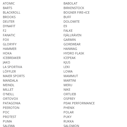
ATOMIC
BABOLAT
BARTS
BIRKENSTOCK
BLACKROLL
BOGNER FIRE+ICE
BROOKS
BUFF
DEUTER
DOLOMITE
DYNAFIT
E9
F2
FALKE
FANATIC
FJÄLLRÄVEN
FOX
GARMIN
GLORYFY
GOREWEAR
HAMMER
HANWAG
HOKA
HYDRO FLASK
ICEBREAKER
ICEPEAK
JAKO
KJUS
LA SPORTIVA
LEKI
LÖFFLER
LOWA
MAIER SPORTS
MAMMUT
MANDALA
MARTINI
MEINDL
MERU
MILLET
NIKE
O'NEILL
ORTLIEB
ORTOVOX
OSPREY
PATAGONIA
PEAK PERFORMANCE
PEEROTON
PHENIX
POC
POLAR
PROTEST
PUKY
PUMA
RUKKA
SALEWA
SALOMON