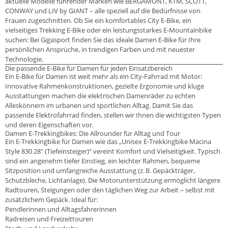
aktuelle Modelle führender Marken wie BERGAMONT, KTM, SCOTT,
CONWAY und LIV by GIANT – alle speziell auf die Bedürfnisse von
Frauen zugeschnitten. Ob Sie ein komfortables City E-Bike, ein
vielseitiges Trekking E-Bike oder ein leistungsstarkes E-Mountainbike
suchen: Bei Gigasport finden Sie das ideale Damen E-Bike für Ihre
persönlichen Ansprüche, in trendigen Farben und mit neuester
Technologie.
Die passende E-Bike für Damen für jeden Einsatzbereich
Ein E-Bike für Damen ist weit mehr als ein City-Fahrrad mit Motor:
Innovative Rahmenkonstruktionen, gezielte Ergonomie und kluge
Ausstattungen machen die elektrischen Damenräder zu echten
Alleskönnern im urbanen und sportlichen Alltag. Damit Sie das
passende Elektrofahrrad finden, stellen wir Ihnen die wichtigsten Typen
und deren Eigenschaften vor.
Damen E-Trekkingbikes: Die Allrounder für Alltag und Tour
Ein E-Trekkingbike für Damen wie das „Unisex E-Trekkingbike Macina
Style 830 28" (Tiefeinsteiger)“ vereint Komfort und Vielseitigkeit. Typisch
sind ein angenehm tiefer Einstieg, ein leichter Rahmen, bequeme
Sitzposition und umfangreiche Ausstattung (z. B. Gepäckträger,
Schutzbleche, Lichtanlage). Die Motorunterstützung ermöglicht längere
Radtouren, Steigungen oder den täglichen Weg zur Arbeit – selbst mit
zusätzlichem Gepäck. Ideal für:
Pendlerinnen und Alltagsfahrerinnen
Radreisen und Freizeittouren