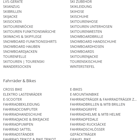
LVS-GERÄTE
SKI ZUBEHÖR
SKIANZUG
SKIKLEIDUNG
SKIBRILLEN
SKIHOSE
SKIJACKE
SKISCHUHE
SKISOCKEN
SKITOURENHOSE
SKITOURENRÖCKE
SKITOUREN UNTERHOSEN
SKITOUREN FUNKTIONSWÄSCHE
SKITOURENWESTEN
SKIWACHS & SKIPFLEGE
SNOWBOARDBRILLE
SNOWBOARD FUNKTIONSSHIRTS
SNOWBOARD HANDSCHUHE
SNOWBOARD HAUBEN
SNOWBOARDHOSEN
SNOWBOARDJACKEN
SNOWBOARDS
TOURENFELLE
SKITOURENJACKE
SKITOUREN | TOURENSKI
TOURENSKISCHUHE
WANDERSOCKEN
WINTERSTIEFEL
Fahrräder & Bikes
CROSS BIKE
E-BIKES
ELEKTRO LASTENRÄDER
E-MOUNTAINBIKE
E-SCOOTER
FAHRRADTRÄGER & FAHRRADTRÄGER ZUB
FAHRRADBEKLEIDUNG
FAHRRADBRILLEN & MTB BRILLEN
FAHRRADCOMPUTER
FAHRRADGRIFFE
FAHRRADHANDSCHUHE
FAHRRADHELME & MTB HELME
FAHRRADJACKE & BIKEJACKE
FAHRRADPEDALE
FAHRRADPUMPEN
FAHRRAD RUCKSÄCKE
FAHRRAD SATTEL
FAHRRADSCHLÖSSER
FAHRRADSTÄNDER
GEPÄCKTRÄGER
FAHRRAD TRIKOT & BIKE TRIKOT
GRAVEL BIKE