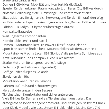
Stadt- und Landverkehr
Damen E-Citybikes: Mobilität und Komfort für die Stadt
Speziell für den urbanen Raum konzipiert, brillieren City E-Bikes durch
einfache Bedienung, tiefe Durchstiege und komfortorientierte
Sitzpositionen. Sie eignen sich hervorragend für den Einkauf, den Weg
ins Büro oder entspannte Ausflüge – etwa das „Damen E-Bike E-Horizon
Edition LTD Lady“. E-Cityräder überzeugen durch:
Kompakte Bauweise
Wartungsarme Komponenten
Komfortable Lenker und Sättel
Damen E-Mountainbikes: Die Power-Bikes für das Gelände
Sportliche Damen finden bei E-Mountainbikes wie dem „Damen E-
Mountainbike Macina Lycan 891 Glorious“ die perfekte Symbiose aus
Kraft, Ausdauer und Fahrspaß. Diese Bikes bieten:
Starke Motoren für anspruchsvolle Anstiege
Federung (Hardtail oder vollgefedert)
Griffige Reifen für jedes Gelände
Sie eignen sich für:
Mountainbike-Touren im Gelände
Fahrten auf Trails und Schotterwegen
Herausforderungen in den Bergen
Tiefeinsteiger: Komfortabel und sicher unterwegs
Viele E-Bikes für Damen sind als Tiefeinsteiger konstruiert. Das
ermöglicht besonders angenehmes Auf- und Absteigen, selbst mit Rock
oder Kleid. Modelle wie das „Unisex E-Trekkingbike Macina Style 740