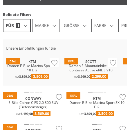
Beliebte Filter:
FÜR
1
MARKE
GRÖSSE
FARBE
PREI
Unsere Empfehlungen für Sie
KTM
SCOTT
DEAL
DEAL
D
Damen E-Bike Macina Sport SX
Damen E-Mountainbike 29"
10 DI2
Contessa Active eRIDE 910
3.509,00
2.299,00
3.899,00
3.999,00
UVP
UVP
DEAL
DEAL
CONWAY
KTM
E-Bike Cairon C FS 2.0 800 SUV
Damen E-Bike Macina Sport SX 10
(Tiefeneinsteiger)
DI2
3.569,00
3.509,00
4.199,00
3.899,00
UVP
UVP
DEAL