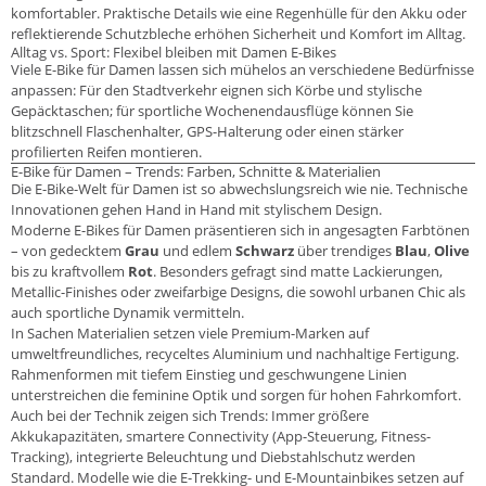
komfortabler. Praktische Details wie eine Regenhülle für den Akku oder
reflektierende Schutzbleche erhöhen Sicherheit und Komfort im Alltag.
Alltag vs. Sport: Flexibel bleiben mit Damen E-Bikes
Viele E-Bike für Damen lassen sich mühelos an verschiedene Bedürfnisse
anpassen: Für den Stadtverkehr eignen sich Körbe und stylische
Gepäcktaschen; für sportliche Wochenendausflüge können Sie
blitzschnell Flaschenhalter, GPS-Halterung oder einen stärker
profilierten Reifen montieren.
E-Bike für Damen – Trends: Farben, Schnitte & Materialien
Die E-Bike-Welt für Damen ist so abwechslungsreich wie nie. Technische
Innovationen gehen Hand in Hand mit stylischem Design.
Moderne E-Bikes für Damen präsentieren sich in angesagten Farbtönen
– von gedecktem
Grau
und edlem
Schwarz
über trendiges
Blau
,
Olive
bis zu kraftvollem
Rot
. Besonders gefragt sind matte Lackierungen,
Metallic-Finishes oder zweifarbige Designs, die sowohl urbanen Chic als
auch sportliche Dynamik vermitteln.
In Sachen Materialien setzen viele Premium-Marken auf
umweltfreundliches, recyceltes Aluminium und nachhaltige Fertigung.
Rahmenformen mit tiefem Einstieg und geschwungene Linien
unterstreichen die feminine Optik und sorgen für hohen Fahrkomfort.
Auch bei der Technik zeigen sich Trends: Immer größere
Akkukapazitäten, smartere Connectivity (App-Steuerung, Fitness-
Tracking), integrierte Beleuchtung und Diebstahlschutz werden
Standard. Modelle wie die E-Trekking- und E-Mountainbikes setzen auf