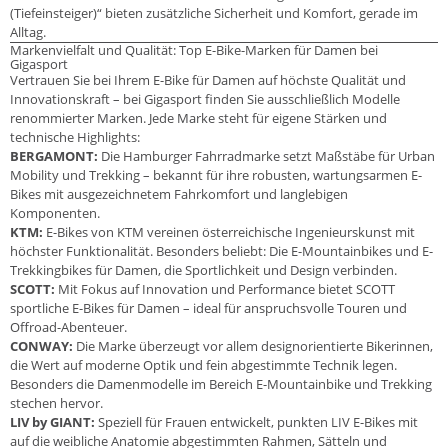
(Tiefeinsteiger)“ bieten zusätzliche Sicherheit und Komfort, gerade im
Alltag.
Markenvielfalt und Qualität: Top E-Bike-Marken für Damen bei
Gigasport
Vertrauen Sie bei Ihrem E-Bike für Damen auf höchste Qualität und
Innovationskraft – bei Gigasport finden Sie ausschließlich Modelle
renommierter Marken. Jede Marke steht für eigene Stärken und
technische Highlights:
BERGAMONT:
Die Hamburger Fahrradmarke setzt Maßstäbe für Urban
Mobility und Trekking – bekannt für ihre robusten, wartungsarmen E-
Bikes mit ausgezeichnetem Fahrkomfort und langlebigen
Komponenten.
KTM:
E-Bikes von KTM vereinen österreichische Ingenieurskunst mit
höchster Funktionalität. Besonders beliebt: Die E-Mountainbikes und E-
Trekkingbikes für Damen, die Sportlichkeit und Design verbinden.
SCOTT:
Mit Fokus auf Innovation und Performance bietet SCOTT
sportliche E-Bikes für Damen – ideal für anspruchsvolle Touren und
Offroad-Abenteuer.
CONWAY:
Die Marke überzeugt vor allem designorientierte Bikerinnen,
die Wert auf moderne Optik und fein abgestimmte Technik legen.
Besonders die Damenmodelle im Bereich E-Mountainbike und Trekking
stechen hervor.
LIV by GIANT:
Speziell für Frauen entwickelt, punkten LIV E-Bikes mit
auf die weibliche Anatomie abgestimmten Rahmen, Sätteln und