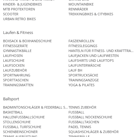
KINDER- & JUGENDBIKES
MOUNTAINBIKE
MTB PROTEKTOREN
RENNRÄDER
SCOOTER
TREKKINGBIKES & CITYBIKES
URBAN RETRO BIKES
Laufen & Fitness
BOXSACK & BOXHANDSCHUHE
FASZIENROLLEN
FITNESSGERÄTE
FITNESSLEGGINGS
GYMNASTIKBÄLLE
HANTELN FÜR FITNESS- UND KRAFTTRAINI
LAUFHOSEN
LAUFJACKEN UND LAUFWESTEN
LAUFSCHUHE
LAUFSHIRTS UND LAUFTOPS
LAUFSOCKEN
LAUFUNTERWÄSCHE
LAUFZUBEHÖR
LAUF BH
SPORTNAHRUNG
SPORTRUCKSÄCKE
SPORTTASCHEN
TRAININGSANZÜGE
TRAININGSMATTEN
YOGA & PILATES
Ballsport
BADMINTONSCHLÄGER & FEDERBALL SETS
TENNIS ZUBEHÖR
BASKETBALL
FUSSBALL
HALLENFUSSBALLSCHUHE
FUSSBALL NOCKENSCHUHE
STOLLENSCHUHE
FUSSBALLTASCHEN
FUSSBALL TURFSCHUHE
PADEL TENNIS
SCHIENBEINSCHONER
SQUASHSCHLÄGER & ZUBEHÖR
TENNIS AUSRÜSTUNG
TENNISBÄLLE