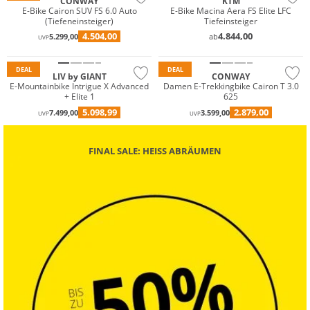
CONWAY
KTM
E-Bike Cairon SUV FS 6.0 Auto
E-Bike Macina Aera FS Elite LFC
(Tiefeneinsteiger)
Tiefeinsteiger
4.504,00
4.844,00
5.299,00
ab
UVP
DEAL
DEAL
LIV by GIANT
CONWAY
E-Mountainbike Intrigue X Advanced
Damen E-Trekkingbike Cairon T 3.0
+ Elite 1
625
5.098,99
2.879,00
7.499,00
3.599,00
UVP
UVP
FINAL SALE: HEISS ABRÄUMEN