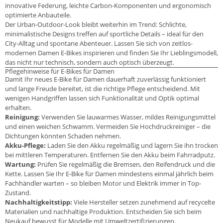
innovative Federung, leichte Carbon-Komponenten und ergonomisch
optimierte Anbauteile.
Der Urban-Outdoor-Look bleibt weiterhin im Trend: Schlichte,
minimalistische Designs treffen auf sportliche Details – ideal für den
City-Alltag und spontane Abenteuer. Lassen Sie sich von zeitlos-
modernen Damen E-Bikes inspirieren und finden Sie Ihr Lieblingsmodell,
das nicht nur technisch, sondern auch optisch überzeugt.
Pflegehinweise für E-Bikes für Damen
Damit Ihr neues E-Bike für Damen dauerhaft zuverlässig funktioniert
und lange Freude bereitet, ist die richtige Pflege entscheidend. Mit
wenigen Handgriffen lassen sich Funktionalität und Optik optimal
erhalten.
Reinigung:
Verwenden Sie lauwarmes Wasser, mildes Reinigungsmittel
und einen weichen Schwamm. Vermeiden Sie Hochdruckreiniger – die
Dichtungen könnten Schaden nehmen.
Akku-Pflege:
Laden Sie den Akku regelmäßig und lagern Sie ihn trocken
bei mittleren Temperaturen. Entfernen Sie den Akku beim Fahrradputz.
Wartung:
Prüfen Sie regelmäßig die Bremsen, den Reifendruck und die
Kette. Lassen Sie Ihr E-Bike für Damen mindestens einmal jährlich beim
Fachhändler warten – so bleiben Motor und Elektrik immer in Top-
Zustand.
Nachhaltigkeitstipp:
Viele Hersteller setzen zunehmend auf recycelte
Materialien und nachhaltige Produktion. Entscheiden Sie sich beim
Neukauf bewusst für Modelle mit Umweltzertifizierungen.