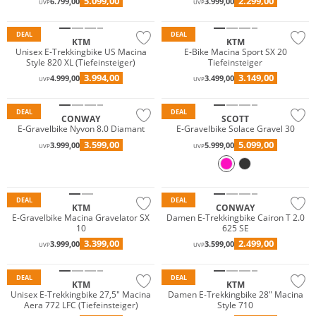
5.099,00
2.299,00
6.799,00
3.999,00
UVP
UVP
DEAL
DEAL
KTM
KTM
Unisex E-Trekkingbike US Macina
E-Bike Macina Sport SX 20
Style 820 XL (Tiefeinsteiger)
Tiefeinsteiger
3.994,00
3.149,00
4.999,00
3.499,00
UVP
UVP
DEAL
DEAL
CONWAY
SCOTT
E-Gravelbike Nyvon 8.0 Diamant
E-Gravelbike Solace Gravel 30
3.599,00
5.099,00
3.999,00
5.999,00
UVP
UVP
DEAL
DEAL
KTM
CONWAY
E-Gravelbike Macina Gravelator SX
Damen E-Trekkingbike Cairon T 2.0
10
625 SE
3.399,00
2.499,00
3.999,00
3.599,00
UVP
UVP
DEAL
DEAL
KTM
KTM
Unisex E-Trekkingbike 27,5" Macina
Damen E-Trekkingbike 28" Macina
Aera 772 LFC (Tiefeinsteiger)
Style 710