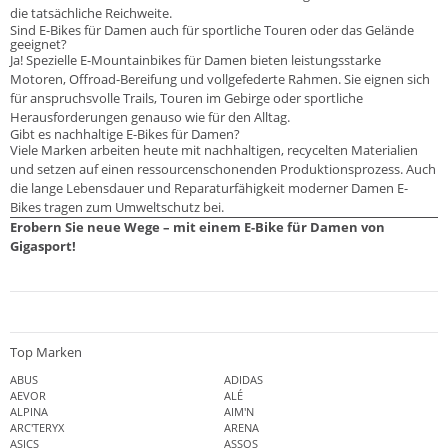
die tatsächliche Reichweite.
Sind E-Bikes für Damen auch für sportliche Touren oder das Gelände
geeignet?
Ja! Spezielle E-Mountainbikes für Damen bieten leistungsstarke
Motoren, Offroad-Bereifung und vollgefederte Rahmen. Sie eignen sich
für anspruchsvolle Trails, Touren im Gebirge oder sportliche
Herausforderungen genauso wie für den Alltag.
Gibt es nachhaltige E-Bikes für Damen?
Viele Marken arbeiten heute mit nachhaltigen, recycelten Materialien
und setzen auf einen ressourcenschonenden Produktionsprozess. Auch
die lange Lebensdauer und Reparaturfähigkeit moderner Damen E-
Bikes tragen zum Umweltschutz bei.
Erobern Sie neue Wege – mit einem E-Bike für Damen von
Gigasport!
Top Marken
ABUS
ADIDAS
AEVOR
ALÉ
ALPINA
AIM'N
ARC'TERYX
ARENA
ASICS
ASSOS