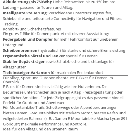
Akkuleistung (bis 750 Wh):
Hohe Reichweiten bis zu 150 km pro
Ladung – passend für Touren und Alltag.
Intelligente Steuerung:
Verschiedene Unterstützungsstufen,
Schiebehilfe und teils smarte Connectivity für Navigation und Fitness-
Tracking.
Komfort- und Sicherheitsfeatures
Ein gutes E-Bike für Damen punktet mit cleverer Ausstattung:
Federgabeln und Dämpfer
für mehr Fahrkomfort auf unebenem
Untergrund
Scheibenbremsen
(hydraulisch) für starke und sichere Bremsleistung
Ergonomische Sättel und Lenker
speziell für Damen
Stabiler Gepäckträger
sowie Schutzbleche und Lichtanlage für
Alltagsnutzen
Tiefeinsteiger-Varianten
für maximalen Bedienkomfort
Für Alltag, Sport und Outdoor-Abenteuer: E-Bikes für Damen im
Überblick
E-Bikes für Damen sind so vielfältig wie ihre Nutzerinnen. Die
Bedürfnisse unterscheiden sich je nach Alltag, Freizeitgestaltung oder
sportlicher Ambition. Für jede Zielgruppe gibt es das passende Modell.
Perfekt für Outdoor und Abenteuer
Für Mountainbike-Trails, Schotterwege oder Alpenüberquerungen
bieten Damen E-Mountainbikes mit starkem Motor, breiten Reifen und
vollgefederten Rahmen (z. B. „Damen E-Mountainbike Macina Lycan 891
Glorious“) maximale Performance und Kontrolle.
Ideal für den Alltag und den urbanen Raum