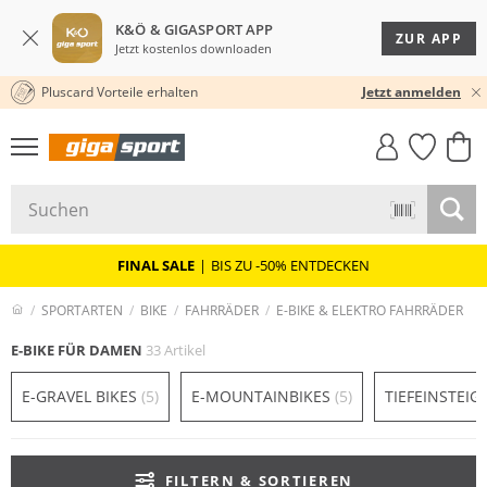
K&Ö & GIGASPORT APP
ZUR APP
Jetzt kostenlos downloaden
Pluscard Vorteile erhalten
30 TAGE RÜCKGABERECHT
Jetzt anmelden
GIGASTYLE
FAHRRAD­
CLICK &
CLICK &
MUST-HAVE
LEASING
COLLECT
RESERVE
FINAL SALE
|
BIS ZU -50% ENTDECKEN
SPORTARTEN
BIKE
FAHRRÄDER
E-BIKE & ELEKTRO FAHRRÄDER
E-BIKE FÜR DAMEN
33 Artikel
E-GRAVEL BIKES
(5)
E-MOUNTAINBIKES
(5)
TIEFEINSTEIG
FILTERN & SORTIEREN