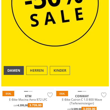
DAMEN
HERREN
KINDER
OUTDOOR
SWIM & BEACH
DEAL
DEAL
KTM
CONWAY
E-Bike Macina Aera 872 LFC
E-Bike Cairon C 1.0 800 Wave
(Tiefeneinsteiger)
3.739,00
4.399,00
UVP
3.059,00
3.599,00
UVP