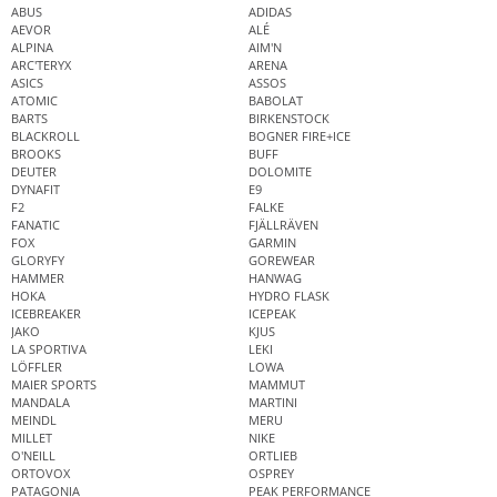
ABUS
ADIDAS
AEVOR
ALÉ
ALPINA
AIM'N
ARC'TERYX
ARENA
ASICS
ASSOS
ATOMIC
BABOLAT
BARTS
BIRKENSTOCK
BLACKROLL
BOGNER FIRE+ICE
BROOKS
BUFF
DEUTER
DOLOMITE
DYNAFIT
E9
F2
FALKE
FANATIC
FJÄLLRÄVEN
FOX
GARMIN
GLORYFY
GOREWEAR
HAMMER
HANWAG
HOKA
HYDRO FLASK
ICEBREAKER
ICEPEAK
JAKO
KJUS
LA SPORTIVA
LEKI
LÖFFLER
LOWA
MAIER SPORTS
MAMMUT
MANDALA
MARTINI
MEINDL
MERU
MILLET
NIKE
O'NEILL
ORTLIEB
ORTOVOX
OSPREY
PATAGONIA
PEAK PERFORMANCE