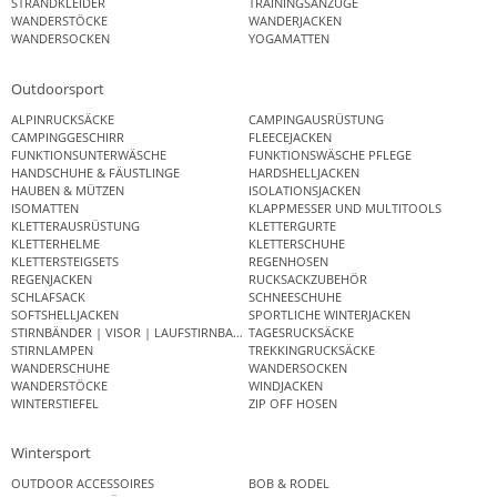
STRANDKLEIDER
TRAININGSANZÜGE
WANDERSTÖCKE
WANDERJACKEN
WANDERSOCKEN
YOGAMATTEN
Outdoorsport
ALPINRUCKSÄCKE
CAMPINGAUSRÜSTUNG
CAMPINGGESCHIRR
FLEECEJACKEN
FUNKTIONSUNTERWÄSCHE
FUNKTIONSWÄSCHE PFLEGE
HANDSCHUHE & FÄUSTLINGE
HARDSHELLJACKEN
HAUBEN & MÜTZEN
ISOLATIONSJACKEN
ISOMATTEN
KLAPPMESSER UND MULTITOOLS
KLETTERAUSRÜSTUNG
KLETTERGURTE
KLETTERHELME
KLETTERSCHUHE
KLETTERSTEIGSETS
REGENHOSEN
REGENJACKEN
RUCKSACKZUBEHÖR
SCHLAFSACK
SCHNEESCHUHE
SOFTSHELLJACKEN
SPORTLICHE WINTERJACKEN
STIRNBÄNDER | VISOR | LAUFSTIRNBAND
TAGESRUCKSÄCKE
STIRNLAMPEN
TREKKINGRUCKSÄCKE
WANDERSCHUHE
WANDERSOCKEN
WANDERSTÖCKE
WINDJACKEN
WINTERSTIEFEL
ZIP OFF HOSEN
Wintersport
OUTDOOR ACCESSOIRES
BOB & RODEL