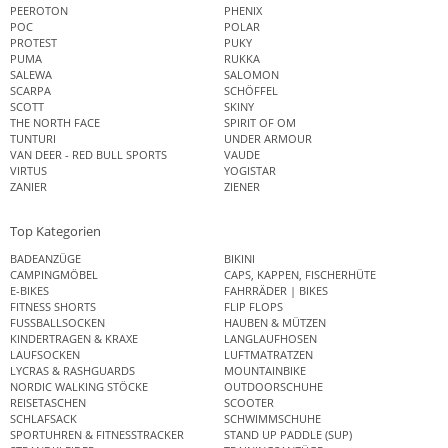
PEEROTON
PHENIX
POC
POLAR
PROTEST
PUKY
PUMA
RUKKA
SALEWA
SALOMON
SCARPA
SCHÖFFEL
SCOTT
SKINY
THE NORTH FACE
SPIRIT OF OM
TUNTURI
UNDER ARMOUR
VAN DEER - RED BULL SPORTS
VAUDE
VIRTUS
YOGISTAR
ZANIER
ZIENER
Top Kategorien
BADEANZÜGE
BIKINI
CAMPINGMÖBEL
CAPS, KAPPEN, FISCHERHÜTE
E-BIKES
FAHRRÄDER | BIKES
FITNESS SHORTS
FLIP FLOPS
FUSSBALLSOCKEN
HAUBEN & MÜTZEN
KINDERTRAGEN & KRAXE
LANGLAUFHOSEN
LAUFSOCKEN
LUFTMATRATZEN
LYCRAS & RASHGUARDS
MOUNTAINBIKE
NORDIC WALKING STÖCKE
OUTDOORSCHUHE
REISETASCHEN
SCOOTER
SCHLAFSACK
SCHWIMMSCHUHE
SPORTUHREN & FITNESSTRACKER
STAND UP PADDLE (SUP)