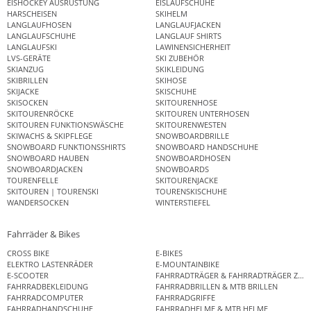
EISHOCKEY AUSRÜSTUNG
EISLAUFSCHUHE
HARSCHEISEN
SKIHELM
LANGLAUFHOSEN
LANGLAUFJACKEN
LANGLAUFSCHUHE
LANGLAUF SHIRTS
LANGLAUFSKI
LAWINENSICHERHEIT
LVS-GERÄTE
SKI ZUBEHÖR
SKIANZUG
SKIKLEIDUNG
SKIBRILLEN
SKIHOSE
SKIJACKE
SKISCHUHE
SKISOCKEN
SKITOURENHOSE
SKITOURENRÖCKE
SKITOUREN UNTERHOSEN
SKITOUREN FUNKTIONSWÄSCHE
SKITOURENWESTEN
SKIWACHS & SKIPFLEGE
SNOWBOARDBRILLE
SNOWBOARD FUNKTIONSSHIRTS
SNOWBOARD HANDSCHUHE
SNOWBOARD HAUBEN
SNOWBOARDHOSEN
SNOWBOARDJACKEN
SNOWBOARDS
TOURENFELLE
SKITOURENJACKE
SKITOUREN | TOURENSKI
TOURENSKISCHUHE
WANDERSOCKEN
WINTERSTIEFEL
Fahrräder & Bikes
CROSS BIKE
E-BIKES
ELEKTRO LASTENRÄDER
E-MOUNTAINBIKE
E-SCOOTER
FAHRRADTRÄGER & FAHRRADTRÄGER ZUB
FAHRRADBEKLEIDUNG
FAHRRADBRILLEN & MTB BRILLEN
FAHRRADCOMPUTER
FAHRRADGRIFFE
FAHRRADHANDSCHUHE
FAHRRADHELME & MTB HELME