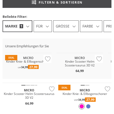
FILTERN & SORTIEREN
Beliebte Filter:
MARKE
1
FÜR
GRÖSSE
FARBE
PREI
Unsere Empfehlungen für Sie
MICRO
MICRO
DEAL
Kinder Knie- & Ellbogenschoner
Kinder Scooter Helm
Ki
Scootersaurus 3D V2
27,99
34,99
UVP
64,99
DEAL
MICRO
MICRO
Kinder Scooter Helm Scootersaurus
Kinder Knie- & Ellbogenschoner
3D V2
27,99
34,99
UVP
64,99