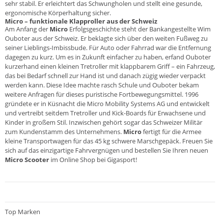
sehr stabil. Er erleichtert das Schwungholen und stellt eine gesunde,
ergonomische Körperhaltung sicher.
Micro – funktionale Klapproller aus der Schweiz
Am Anfang der
Micro
Erfolgsgeschichte steht der Bankangestellte Wim
Ouboter aus der Schweiz. Er beklagte sich über den weiten Fußweg zu
seiner Lieblings-Imbissbude. Für Auto oder Fahrrad war die Entfernung
dagegen zu kurz. Um es in Zukunft einfacher zu haben, erfand Ouboter
kurzerhand einen kleinen Tretroller mit klappbarem Griff – ein Fahrzeug,
das bei Bedarf schnell zur Hand ist und danach zügig wieder verpackt
werden kann. Diese Idee machte rasch Schule und Ouboter bekam
weitere Anfragen für dieses puristische Fortbewegungsmittel. 1996
gründete er in Küsnacht die Micro Mobility Systems AG und entwickelt
und vertreibt seitdem Tretroller und Kick-Boards für Erwachsene und
Kinder in großem Stil. Inzwischen gehört sogar das Schweizer Militär
zum Kundenstamm des Unternehmens.
Micro
fertigt für die Armee
kleine Transportwagen für das 45 kg schwere Marschgepäck. Freuen Sie
sich auf das einzigartige Fahrvergnügen und bestellen Sie Ihren neuen
Micro Scooter
im Online Shop bei Gigasport!
Top Marken