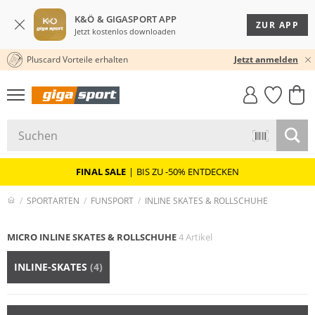
K&Ö & GIGASPORT APP
ZUR APP
Jetzt kostenlos downloaden
Pluscard Vorteile erhalten
KOSTENLOSER VERSAND* & RÜCKVERSAND
30 TAGE RÜCKGABERECHT
Jetzt anmelden
GIGASTYLE
FAHRRAD­
CLICK &
CLICK &
MUST-HAVE
LEASING
COLLECT
RESERVE
FINAL SALE
|
BIS ZU -50% ENTDECKEN
SPORTARTEN
FUNSPORT
INLINE SKATES & ROLLSCHUHE
MICRO INLINE SKATES & ROLLSCHUHE
4 Artikel
INLINE-SKATES
(4)