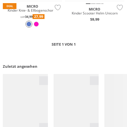
MICRO
DEAL
MICRO
Kinder Knie- & Ellbogenschoner
Kinder Scooter Helm Unicorn
27,99
34,99
UVP
59,99
SEITE 1 VON 1
Zuletzt angesehen