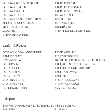
FAHRRADJACKE & BIKEJACKE
FAHRRADPEDALE
FAHRRADPUMPEN
FAHRRAD RUCKSÄCKE
FAHRRAD SATTEL
FAHRRADSCHLÖSSER
FAHRRADSTÄNDER
GEPÄCKTRÄGER
FAHRRAD TRIKOT & BIKE TRIKOT
GRAVEL BIKE
KINDER- & JUGENDBIKES
MOUNTAINBIKE
MTB PROTEKTOREN
RENNRÄDER
SCOOTER
TREKKINGBIKES & CITYBIKES
URBAN RETRO BIKES
Laufen & Fitness
BOXSACK & BOXHANDSCHUHE
FASZIENROLLEN
FITNESSGERÄTE
FITNESSLEGGINGS
GYMNASTIKBÄLLE
HANTELN FÜR FITNESS- UND KRAFTTRAINI
LAUFHOSEN
LAUFJACKEN UND LAUFWESTEN
LAUFSCHUHE
LAUFSHIRTS UND LAUFTOPS
LAUFSOCKEN
LAUFUNTERWÄSCHE
LAUFZUBEHÖR
LAUF BH
SPORTNAHRUNG
SPORTRUCKSÄCKE
SPORTTASCHEN
TRAININGSANZÜGE
TRAININGSMATTEN
YOGA & PILATES
Ballsport
BADMINTONSCHLÄGER & FEDERBALL SETS
TENNIS ZUBEHÖR
BASKETBALL
FUSSBALL