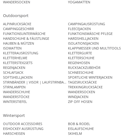
WANDERSOCKEN
YOGAMATTEN
Outdoorsport
ALPINRUCKSÄCKE
CAMPINGAUSRÜSTUNG
CAMPINGGESCHIRR
FLEECEJACKEN
FUNKTIONSUNTERWÄSCHE
FUNKTIONSWÄSCHE PFLEGE
HANDSCHUHE & FÄUSTLINGE
HARDSHELLJACKEN
HAUBEN & MÜTZEN
ISOLATIONSJACKEN
ISOMATTEN
KLAPPMESSER UND MULTITOOLS
KLETTERAUSRÜSTUNG
KLETTERGURTE
KLETTERHELME
KLETTERSCHUHE
KLETTERSTEIGSETS
REGENHOSEN
REGENJACKEN
RUCKSACKZUBEHÖR
SCHLAFSACK
SCHNEESCHUHE
SOFTSHELLJACKEN
SPORTLICHE WINTERJACKEN
STIRNBÄNDER | VISOR | LAUFSTIRNBAND
TAGESRUCKSÄCKE
STIRNLAMPEN
TREKKINGRUCKSÄCKE
WANDERSCHUHE
WANDERSOCKEN
WANDERSTÖCKE
WINDJACKEN
WINTERSTIEFEL
ZIP OFF HOSEN
Wintersport
OUTDOOR ACCESSOIRES
BOB & RODEL
EISHOCKEY AUSRÜSTUNG
EISLAUFSCHUHE
HARSCHEISEN
SKIHELM