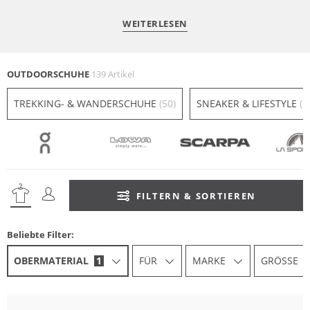
WEITERLESEN
OUTDOORSCHUHE
139 Artikel
TREKKING- & WANDERSCHUHE
(50)
SNEAKER & LIFESTYLE
(3
FILTERN & SORTIEREN
Beliebte Filter:
OBERMATERIAL
1
FÜR
MARKE
GRÖSSE
Na