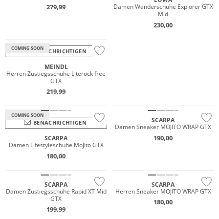
Wasserfest
279,99
Damen Wanderschuhe Explorer GTX
Mid
GORE-TEX
230,00
Vibram®
COMING SOON
BENACHRICHTIGEN
JETZT ENTDECKEN
MEINDL
Wasserfest
NEU
Herren Zustiegsschuhe Literock free
GTX
GORE-TEX
Wasserfest
219,99
Vibram®
GORE-TEX
COMING SOON
SCARPA
BENACHRICHTIGEN
NEU
Damen Sneaker MOJITO WRAP GTX
Wasserfest
190,00
SCARPA
Damen Lifestyleschuhe Mojito GTX
GORE-TEX
180,00
NEU
Nachhaltig
SCARPA
SCARPA
Wasserfest
Damen Zustiegsschuhe Rapid XT Mid
Herren Sneaker MOJITO WRAP GTX
GTX
180,00
Wasserfest
GORE-TEX
199,99
GORE-TEX
Vibram®