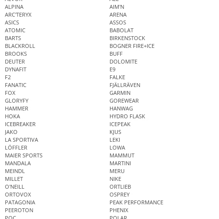
ALPINA
AIM'N
ARC'TERYX
ARENA
ASICS
ASSOS
ATOMIC
BABOLAT
BARTS
BIRKENSTOCK
BLACKROLL
BOGNER FIRE+ICE
BROOKS
BUFF
DEUTER
DOLOMITE
DYNAFIT
E9
F2
FALKE
FANATIC
FJÄLLRÄVEN
FOX
GARMIN
GLORYFY
GOREWEAR
HAMMER
HANWAG
HOKA
HYDRO FLASK
ICEBREAKER
ICEPEAK
JAKO
KJUS
LA SPORTIVA
LEKI
LÖFFLER
LOWA
MAIER SPORTS
MAMMUT
MANDALA
MARTINI
MEINDL
MERU
MILLET
NIKE
O'NEILL
ORTLIEB
ORTOVOX
OSPREY
PATAGONIA
PEAK PERFORMANCE
PEEROTON
PHENIX
POC
POLAR