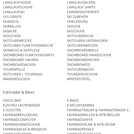
LANGLAUFHOSEN
LANGLAUFJACKEN
LANGLAUFSCHUHE
LANGLAUF SHIRTS
LANGLAUFSKI
LAWINENSICHERHEIT
LVS-GERÄTE
SKI ZUBEHÖR
SKIANZUG
SKIKLEIDUNG
SKIBRILLEN
SKIHOSE
SKIJACKE
SKISCHUHE
SKISOCKEN
SKITOURENHOSE
SKITOURENRÖCKE
SKITOUREN UNTERHOSEN
SKITOUREN FUNKTIONSWÄSCHE
SKITOURENWESTEN
SKIWACHS & SKIPFLEGE
SNOWBOARDBRILLE
SNOWBOARD FUNKTIONSSHIRTS
SNOWBOARD HANDSCHUHE
SNOWBOARD HAUBEN
SNOWBOARDHOSEN
SNOWBOARDJACKEN
SNOWBOARDS
TOURENFELLE
SKITOURENJACKE
SKITOUREN | TOURENSKI
TOURENSKISCHUHE
WANDERSOCKEN
WINTERSTIEFEL
Fahrräder & Bikes
CROSS BIKE
E-BIKES
ELEKTRO LASTENRÄDER
E-MOUNTAINBIKE
E-SCOOTER
FAHRRADTRÄGER & FAHRRADTRÄGER ZUB
FAHRRADBEKLEIDUNG
FAHRRADBRILLEN & MTB BRILLEN
FAHRRADCOMPUTER
FAHRRADGRIFFE
FAHRRADHANDSCHUHE
FAHRRADHELME & MTB HELME
FAHRRADJACKE & BIKEJACKE
FAHRRADPEDALE
FAHRRADPUMPEN
FAHRRAD RUCKSÄCKE