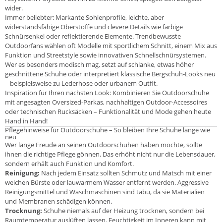
wider.
Immer beliebter: Markante Sohlenprofile, leichte, aber
widerstandsfähige Oberstoffe und clevere Details wie farbige
Schnürsenkel oder reflektierende Elemente. Trendbewusste
Outdoorfans wählen oft Modelle mit sportlichem Schnitt, einem Mix aus
Funktion und Streetstyle sowie innovativen Schnellschnürsystemen.
Wer es besonders modisch mag, setzt auf schlanke, etwas höher
geschnittene Schuhe oder interpretiert klassische Bergschuh-Looks neu
– beispielsweise zu Lederhose oder urbanem Outfit.
Inspiration für Ihren nächsten Look: Kombinieren Sie Outdoorschuhe
mit angesagten Oversized-Parkas, nachhaltigen Outdoor-Accessoires
oder technischen Rucksäcken – Funktionalität und Mode gehen heute
Hand in Hand!
Pflegehinweise für Outdoorschuhe – So bleiben Ihre Schuhe lange wie
neu
Wer lange Freude an seinen Outdoorschuhen haben möchte, sollte
ihnen die richtige Pflege gönnen. Das erhöht nicht nur die Lebensdauer,
sondern erhält auch Funktion und Komfort.
Reinigung:
Nach jedem Einsatz sollten Schmutz und Matsch mit einer
weichen Bürste oder lauwarmem Wasser entfernt werden. Aggressive
Reinigungsmittel und Waschmaschinen sind tabu, da sie Materialien
und Membranen schädigen können.
Trocknung:
Schuhe niemals auf der Heizung trocknen, sondern bei
Raumtemperatur auslüften lassen. Feuchtigkeit im Inneren kann mit