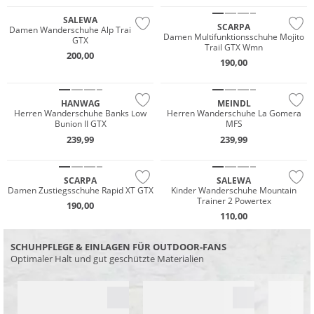
SALEWA
SCARPA
Damen Wanderschuhe Alp Trainer 2
Damen Multifunktionsschuhe Mojito
GTX
Trail GTX Wmn
GORE-TEX
200,00
190,00
Nachhaltig
Vibram®
HANWAG
MEINDL
Wasserfest
Herren Wanderschuhe Banks Low
Herren Wanderschuhe La Gomera
Bunion II GTX
MFS
GORE-TEX
239,99
239,99
Vibram®
SCARPA
SALEWA
Damen Zustiegsschuhe Rapid XT GTX
Kinder Wanderschuhe Mountain
Trainer 2 Powertex
190,00
110,00
SCHUHPFLEGE & EINLAGEN FÜR OUTDOOR-FANS
Optimaler Halt und gut geschützte Materialien