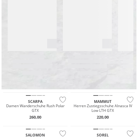
Wasserfest
GORE-TEX
.
GORE-TEX
Vibram®
SCARPA
MAMMUT
Damen Wanderschuhe Rush Polar
Herren Zustiegsschuhe Alnasca IV
GTX
Low LTH GTX
Wasserfest
260,00
220,00
GORE-TEX
Wasserfest
SALOMON
SOREL