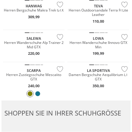
HANWAG
TEVA
Herren Bergschuhe Makra Trek GTX
Herren Outdoorsandale Terra FI Lite
Leather
309,99
GORE-TEX
Wasserfest
110,00
Vibram®
GORE-TEX
SALEWA
LOWA
Wasserfest
Herren Wanderschuhe Alp Trainer 2
Herren Wanderschuhe IInnovo GTX
Mid GTX
Min
GORE-TEX
GORE-TEX
220,00
199,99
Vibram®
Vibram®
SCARPA
LA SPORTIVA
Herren Zustiegsschuhe Mescalito
Damen Bergschuhe Aequilibrium LT
GTX
GTX
240,00
350,00
SHOPPEN SIE IN IHRER SCHUHGRÖSSE
Wasserfest
GORE-TEX
GORE-TEX
Vibram®
Vibram®