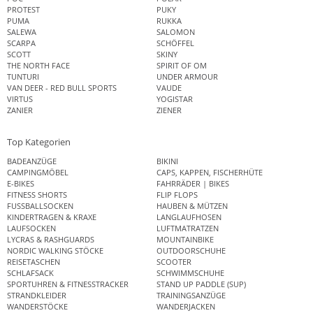
PROTEST
PUKY
PUMA
RUKKA
SALEWA
SALOMON
SCARPA
SCHÖFFEL
SCOTT
SKINY
THE NORTH FACE
SPIRIT OF OM
TUNTURI
UNDER ARMOUR
VAN DEER - RED BULL SPORTS
VAUDE
VIRTUS
YOGISTAR
ZANIER
ZIENER
Top Kategorien
BADEANZÜGE
BIKINI
CAMPINGMÖBEL
CAPS, KAPPEN, FISCHERHÜTE
E-BIKES
FAHRRÄDER | BIKES
FITNESS SHORTS
FLIP FLOPS
FUSSBALLSOCKEN
HAUBEN & MÜTZEN
KINDERTRAGEN & KRAXE
LANGLAUFHOSEN
LAUFSOCKEN
LUFTMATRATZEN
LYCRAS & RASHGUARDS
MOUNTAINBIKE
NORDIC WALKING STÖCKE
OUTDOORSCHUHE
REISETASCHEN
SCOOTER
SCHLAFSACK
SCHWIMMSCHUHE
SPORTUHREN & FITNESSTRACKER
STAND UP PADDLE (SUP)
STRANDKLEIDER
TRAININGSANZÜGE
WANDERSTÖCKE
WANDERJACKEN