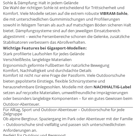
Sohle & Dämpfung: Halt in jedem Gelände
Die Wahl der richtigen Sohle ist entscheidend für Trittsicherheit und
Komfort. Viele Modelle setzen auf die extrem robuste
VIBRAM-Sohle
,
die mit unterschiedlichen Gummimischungen und Profilierungen
sowohl in felsigem Terrain als auch auf matschigen Böden sicheren Halt
bietet. Dämpfungssysteme sind auf den jeweiligen Einsatzbereich
abgestimmt – weiche Fersenbereiche schonen die Gelenke, zusätzliche
Stabilisatoren verbessern das Abrollverhalten.
Wichtige Features bei Gigasport-Modellen:
Stark profilierte Laufsohlen für jedes Gelände
Verschleißfeste, langlebige Materialien
Ergonomisch geformte Fußbetten für natürliche Bewegung
Komfort, Nachhaltigkeit und durchdachte Details
Komfort ist nicht nur eine Frage der Passform. Viele Outdoorschuhe
bieten gepolsterte Einstiege, flexible Schnürsysteme und
herausnehmbare Einlegesohlen. Modelle mit dem
NACHHALTIG-Label
setzen auf recycelte Materialien, umweltfreundliche Imprägnierungen
oder besonders langlebige Komponenten – für ein gutes Gewissen beim
Outdoor-Abenteuer.
Für Alltag, Sport und Outdoor-Abenteuer – Outdoorschuhe für jede
Zielgruppe
Ob alpine Bergtour, Spaziergang im Park oder Abenteuer mit der Familie
– Outdoorschuhe sind vielfältig und passen sich unterschiedlichsten
Anforderungen an.
Perfekt für Outdoor und Bergsport