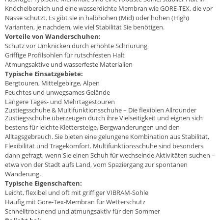
Knöchelbereich und eine wasserdichte Membran wie GORE-TEX, die vor
Nässe schützt. Es gibt sie in halbhohen (Mid) oder hohen (High)
Varianten, je nachdem, wie viel Stabilität Sie benötigen.
Vorteile von Wanderschuhen:
Schutz vor Umknicken durch erhöhte Schnürung
Griffige Profilsohlen für rutschfesten Halt
Atmungsaktive und wasserfeste Materialien
Typische Einsatzgebiete:
Bergtouren, Mittelgebirge, Alpen
Feuchtes und unwegsames Gelände
Längere Tages- und Mehrtagestouren
Zustiegsschuhe & Multifunktionsschuhe – Die flexiblen Allrounder
Zustiegsschuhe überzeugen durch ihre Vielseitigkeit und eignen sich
bestens für leichte Klettersteige, Bergwanderungen und den
Alltagsgebrauch. Sie bieten eine gelungene Kombination aus Stabilität,
Flexibilität und Tragekomfort. Multifunktionsschuhe sind besonders
dann gefragt, wenn Sie einen Schuh für wechselnde Aktivitäten suchen –
etwa von der Stadt aufs Land, vom Spaziergang zur spontanen
Wanderung.
Typische Eigenschaften:
Leicht, flexibel und oft mit griffiger VIBRAM-Sohle
Häufig mit Gore-Tex-Membran für Wetterschutz
Schnelltrocknend und atmungsaktiv für den Sommer