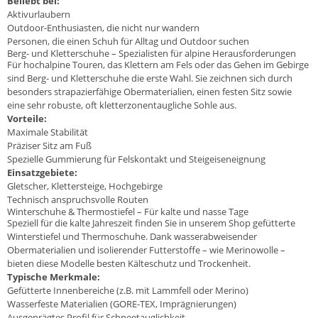
Beliebt bei:
Aktivurlaubern
Outdoor-Enthusiasten, die nicht nur wandern
Personen, die einen Schuh für Alltag und Outdoor suchen
Berg- und Kletterschuhe – Spezialisten für alpine Herausforderungen
Für hochalpine Touren, das Klettern am Fels oder das Gehen im Gebirge
sind Berg- und Kletterschuhe die erste Wahl. Sie zeichnen sich durch
besonders strapazierfähige Obermaterialien, einen festen Sitz sowie
eine sehr robuste, oft kletterzonentaugliche Sohle aus.
Vorteile:
Maximale Stabilität
Präziser Sitz am Fuß
Spezielle Gummierung für Felskontakt und Steigeiseneignung
Einsatzgebiete:
Gletscher, Klettersteige, Hochgebirge
Technisch anspruchsvolle Routen
Winterschuhe & Thermostiefel – Für kalte und nasse Tage
Speziell für die kalte Jahreszeit finden Sie in unserem Shop gefütterte
Winterstiefel und Thermoschuhe. Dank wasserabweisender
Obermaterialien und isolierender Futterstoffe – wie Merinowolle –
bieten diese Modelle besten Kälteschutz und Trockenheit.
Typische Merkmale:
Gefütterte Innenbereiche (z.B. mit Lammfell oder Merino)
Wasserfeste Materialien (GORE-TEX, Imprägnierungen)
Ausgeprägtes Profil für Schneetauglichkeit