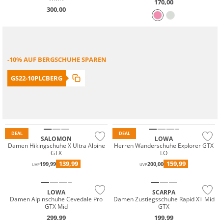
170,00
300,00
-10% AUF BERGSCHUHE SPAREN
GS22-10PLCBERG
Nachhaltig
DEAL
DEAL
SALOMON
LOWA
Wasserfest
Damen Hikingschuhe X Ultra Alpine
Herren Wanderschuhe Explorer GTX
GTX
LO
GORE-TEX
139,99
159,99
199,99
200,00
UVP
UVP
Vibram®
LOWA
SCARPA
Wasserfest
Damen Alpinschuhe Cevedale Pro
Damen Zustiegsschuhe Rapid XT Mid
GTX Mid
GTX
GORE-TEX
299,99
199,99