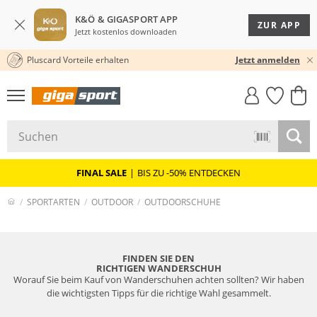
K&Ö & GIGASPORT APP
ZUR APP
Jetzt kostenlos downloaden
Pluscard Vorteile erhalten
30 TAGE RÜCKGABERECHT
★★★★★ 4,8 / 5,0 STERNE
Jetzt anmelden
GIGASTYLE
FAHRRAD­
CLICK &
CLICK &
MUST-HAVE
LEASING
COLLECT
RESERVE
FINAL SALE
|
BIS ZU -50% ENTDECKEN
SPORTARTEN
OUTDOOR
OUTDOORSCHUHE
FINDEN SIE DEN
RICHTIGEN WANDERSCHUH
Worauf Sie beim Kauf von Wanderschuhen achten sollten? Wir haben
die wichtigsten Tipps für die richtige Wahl gesammelt.