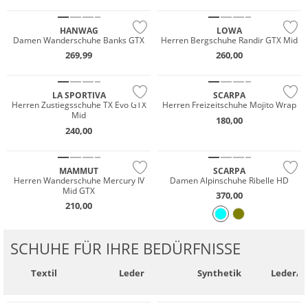
HANWAG
LOWA
Damen Wanderschuhe Banks GTX
Herren Bergschuhe Randir GTX Mid
Wasserfest
269,99
260,00
GORE-TEX
Nachhaltig
LA SPORTIVA
SCARPA
Wasserfest
Herren Zustiegsschuhe TX Evo GTX
Herren Freizeitschuhe Mojito Wrap
Mid
180,00
GORE-TEX
Wasserfest
240,00
Vibram®
Vibram®
MAMMUT
SCARPA
Herren Wanderschuhe Mercury IV
Damen Alpinschuhe Ribelle HD
Mid GTX
370,00
210,00
SCHUHE FÜR IHRE BEDÜRFNISSE
Wasserfest
Textil
Leder
Synthetik
Leder/S
GORE-TEX
Vibram®