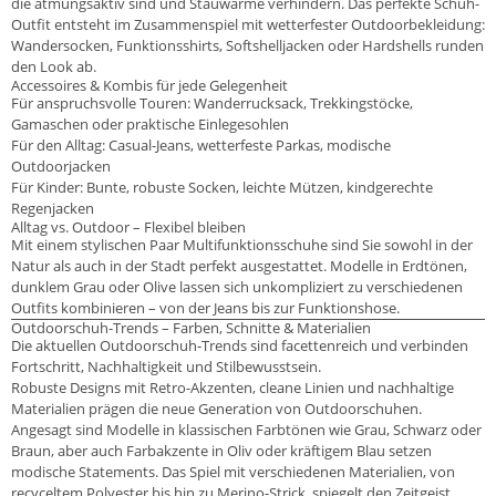
die atmungsaktiv sind und Stauwärme verhindern. Das perfekte Schuh-
Outfit entsteht im Zusammenspiel mit wetterfester Outdoorbekleidung:
Wandersocken, Funktionsshirts, Softshelljacken oder Hardshells runden
den Look ab.
Accessoires & Kombis für jede Gelegenheit
Für anspruchsvolle Touren: Wanderrucksack, Trekkingstöcke,
Gamaschen oder praktische Einlegesohlen
Für den Alltag: Casual-Jeans, wetterfeste Parkas, modische
Outdoorjacken
Für Kinder: Bunte, robuste Socken, leichte Mützen, kindgerechte
Regenjacken
Alltag vs. Outdoor – Flexibel bleiben
Mit einem stylischen Paar Multifunktionsschuhe sind Sie sowohl in der
Natur als auch in der Stadt perfekt ausgestattet. Modelle in Erdtönen,
dunklem Grau oder Olive lassen sich unkompliziert zu verschiedenen
Outfits kombinieren – von der Jeans bis zur Funktionshose.
Outdoorschuh-Trends – Farben, Schnitte & Materialien
Die aktuellen Outdoorschuh-Trends sind facettenreich und verbinden
Fortschritt, Nachhaltigkeit und Stilbewusstsein.
Robuste Designs mit Retro-Akzenten, cleane Linien und nachhaltige
Materialien prägen die neue Generation von Outdoorschuhen.
Angesagt sind Modelle in klassischen Farbtönen wie Grau, Schwarz oder
Braun, aber auch Farbakzente in Oliv oder kräftigem Blau setzen
modische Statements. Das Spiel mit verschiedenen Materialien, von
recyceltem Polyester bis hin zu Merino-Strick, spiegelt den Zeitgeist