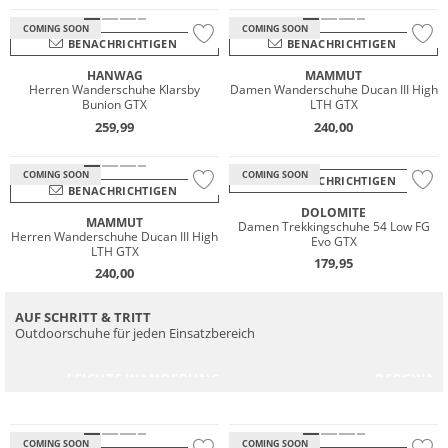
COMING SOON
COMING SOON
BENACHRICHTIGEN
BENACHRICHTIGEN
HANWAG
MAMMUT
Wasserfest
Herren Wanderschuhe Klarsby
Damen Wanderschuhe Ducan III High
Bunion GTX
LTH GTX
GORE-TEX
259,99
240,00
Vibram®
Nachhaltig
COMING SOON
COMING SOON
BENACHRICHTIGEN
BENACHRICHTIGEN
DOLOMITE
MAMMUT
Damen Trekkingschuhe 54 Low FG
Herren Wanderschuhe Ducan III High
Evo GTX
LTH GTX
179,95
240,00
AUF SCHRITT & TRITT
Outdoorschuhe für jeden Einsatzbereich
Wasserfest
Wasserfest
LEICHTE WANDERUNG
BERGWAN
GORE-TEX
GORE-TEX
Vibram®
Nachhaltig
COMING SOON
COMING SOON