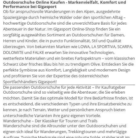
Outdoorschuhe Online Kaufen - Markenvielfalt, Komfort und
Performance bei Gigasport
Ob für anspruchsvolle Wanderungen in den Alpen, ausgedehnte
Spaziergänge durch heimische Wälder oder den sportlichen Alltag –
hochwertige Outdoorschuhe sind die unverzichtbare Basis für jedes
Abenteuer in der Natur. Im Gigasport Online-Shop finden Sie ein
sorgfältig ausgewähltes Sortiment an Outdoorschuhen für Damen,
Herren und Kinder, die in puncto Funktionalität, Stil und Qualität
überzeugen. Von bekannten Marken wie LOWA, LA SPORTIVA, SCARPA,
DOLOMITE und FALKE erwarten Sie innovative Technologien,
wetterfeste Materialien und ein breites Farbspektrum – vom klassischen
Schwarz über frisches Blau bis hin zu trendigem Olive. Entdecken Sie die
perfekte Symbiose aus Komfort, Langlebigkeit und modernem Design
und profitieren Sie von der Expertise des österreichischen
Sportfachhändlers Gigasport!
Die passenden Outdoorschuhe für jede Aktivität – Ihr Kaufratgeber
Outdoorschuhe sind so vielseitig wie die Abenteuer, die Sie erleben
möchten. Damit Sie das optimale Modell für Ihre Bedürfnisse finden, ist
es entscheidend, die verschiedenen Typen und ihre Einsatzbereiche zu
kennen. Je nach Terrain, Wetter und persönlichem Anspruch bieten
unterschiedliche Varianten ihre ganz eigenen Vorteile.
Wanderschuhe – Der Klassiker für Touren und Trails
Wanderschuhe sind die Allrounder unter den Outdoorschuhen und
eignen sich ideal für Wanderungen, Trekkingtouren und mehrtägige
Ausflüge. Typische Merkmale sind eine robuste Sohle, stabiler Halt im