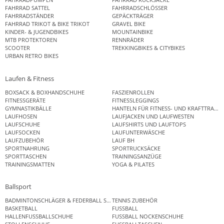
FAHRRAD SATTEL
FAHRRADSCHLÖSSER
FAHRRADSTÄNDER
GEPÄCKTRÄGER
FAHRRAD TRIKOT & BIKE TRIKOT
GRAVEL BIKE
KINDER- & JUGENDBIKES
MOUNTAINBIKE
MTB PROTEKTOREN
RENNRÄDER
SCOOTER
TREKKINGBIKES & CITYBIKES
URBAN RETRO BIKES
Laufen & Fitness
BOXSACK & BOXHANDSCHUHE
FASZIENROLLEN
FITNESSGERÄTE
FITNESSLEGGINGS
GYMNASTIKBÄLLE
HANTELN FÜR FITNESS- UND KRAFTTRAINI
LAUFHOSEN
LAUFJACKEN UND LAUFWESTEN
LAUFSCHUHE
LAUFSHIRTS UND LAUFTOPS
LAUFSOCKEN
LAUFUNTERWÄSCHE
LAUFZUBEHÖR
LAUF BH
SPORTNAHRUNG
SPORTRUCKSÄCKE
SPORTTASCHEN
TRAININGSANZÜGE
TRAININGSMATTEN
YOGA & PILATES
Ballsport
BADMINTONSCHLÄGER & FEDERBALL SETS
TENNIS ZUBEHÖR
BASKETBALL
FUSSBALL
HALLENFUSSBALLSCHUHE
FUSSBALL NOCKENSCHUHE