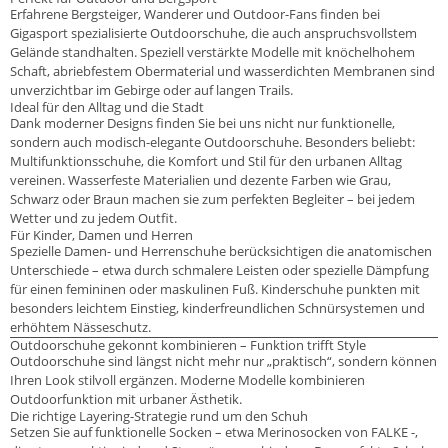
Erfahrene Bergsteiger, Wanderer und Outdoor-Fans finden bei
Gigasport spezialisierte Outdoorschuhe, die auch anspruchsvollstem
Gelände standhalten. Speziell verstärkte Modelle mit knöchelhohem
Schaft, abriebfestem Obermaterial und wasserdichten Membranen sind
unverzichtbar im Gebirge oder auf langen Trails.
Ideal für den Alltag und die Stadt
Dank moderner Designs finden Sie bei uns nicht nur funktionelle,
sondern auch modisch-elegante Outdoorschuhe. Besonders beliebt:
Multifunktionsschuhe, die Komfort und Stil für den urbanen Alltag
vereinen. Wasserfeste Materialien und dezente Farben wie Grau,
Schwarz oder Braun machen sie zum perfekten Begleiter – bei jedem
Wetter und zu jedem Outfit.
Für Kinder, Damen und Herren
Spezielle Damen- und Herrenschuhe berücksichtigen die anatomischen
Unterschiede – etwa durch schmalere Leisten oder spezielle Dämpfung
für einen femininen oder maskulinen Fuß. Kinderschuhe punkten mit
besonders leichtem Einstieg, kinderfreundlichen Schnürsystemen und
erhöhtem Nässeschutz.
Outdoorschuhe gekonnt kombinieren – Funktion trifft Style
Outdoorschuhe sind längst nicht mehr nur „praktisch“, sondern können
Ihren Look stilvoll ergänzen. Moderne Modelle kombinieren
Outdoorfunktion mit urbaner Ästhetik.
Die richtige Layering-Strategie rund um den Schuh
Setzen Sie auf funktionelle Socken – etwa Merinosocken von FALKE -,