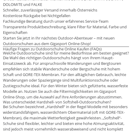
DOLOMITE und FALKE
Schneller, zuverlässiger Versand innerhalb Österreichs
Kostenlose Rückgabe bei Nichtgefallen
Fachkundige Beratung durch unser erfahrenes Service-Team
Transparente Produktbeschreibung, klare Filter für Material, Farbe und
Eigenschaften
Starten Sie jetzt in Ihr nächstes Outdoor-Abenteuer – mit neuen
Outdoorschuhen aus dem Gigasport Online-Shop!
Häufige Fragen zu Outdoorschuhe Online Kaufen (FAQs)
Welche Outdoorschuhe sind für meine Bedürfnisse am besten geeignet?
Die Wahl des richtigen Outdoorschuhs hängt von Ihrem Haupt-
Einsatzzweck ab. Für anspruchsvolle Wanderungen und Bergtouren
empfehlen sich stabile Wanderschuhe oder Bergschuhe mit hohem
Schaft und GORE-TEX-Membran. Für den alltäglichen Gebrauch, leichte
Wanderungen oder Spaziergänge sind Multifunktionsschuhe oder
Zustiegsschuhe ideal. Für den Winter bieten sich gefütterte, wasserfeste
Modelle an. Nutzen Sie auch die Filtermöglichkeiten im Gigasport
Online-Shop, um die Auswahl auf Ihre Anforderungen abzustimmen.
Was unterscheidet Hardshell- von Softshell-Outdoorschuhen?
Bei Schuhen bezeichnet „Hardshell“ in der Regel Modelle mit besonders
widerstandsfähigem, wasserdichtem Obermaterial (oft mit GORE-TEX-
Membran), die maximale Wetterfestigkeit gewährleisten. „Softshell“-
Schuhe sind flexibler, leichter und bieten eine hohe Atmungsaktivität,
sind jedoch meist vornehmlich wasserabweisend und nicht komplett