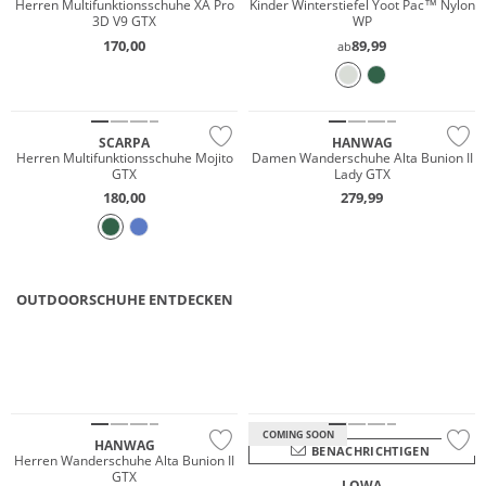
Herren Multifunktionsschuhe XA Pro
Kinder Winterstiefel Yoot Pac™ Nylon
3D V9 GTX
WP
GORE-TEX
170,00
89,99
ab
GORE-TEX
Vibram®
Vibram®
Nachhaltig
SCARPA
HANWAG
Herren Multifunktionsschuhe Mojito
Damen Wanderschuhe Alta Bunion II
GTX
Lady GTX
180,00
279,99
OUTDOORSCHUHE ENTDECKEN
Wasserfest
WANDER­SCHUHE
SNEAKER
GORE-TEX
GORE-TEX
Vibram®
Vibram®
COMING SOON
HANWAG
BENACHRICHTIGEN
Herren Wanderschuhe Alta Bunion II
GTX
LOWA