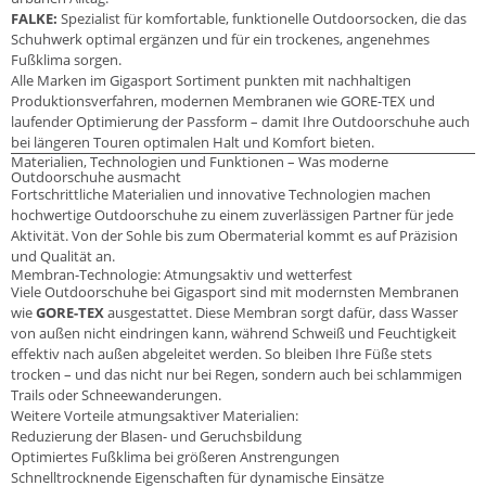
FALKE:
Spezialist für komfortable, funktionelle Outdoorsocken, die das
Schuhwerk optimal ergänzen und für ein trockenes, angenehmes
Fußklima sorgen.
Alle Marken im Gigasport Sortiment punkten mit nachhaltigen
Produktionsverfahren, modernen Membranen wie GORE-TEX und
laufender Optimierung der Passform – damit Ihre Outdoorschuhe auch
bei längeren Touren optimalen Halt und Komfort bieten.
Materialien, Technologien und Funktionen – Was moderne
Outdoorschuhe ausmacht
Fortschrittliche Materialien und innovative Technologien machen
hochwertige Outdoorschuhe zu einem zuverlässigen Partner für jede
Aktivität. Von der Sohle bis zum Obermaterial kommt es auf Präzision
und Qualität an.
Membran-Technologie: Atmungsaktiv und wetterfest
Viele Outdoorschuhe bei Gigasport sind mit modernsten Membranen
wie
GORE-TEX
ausgestattet. Diese Membran sorgt dafür, dass Wasser
von außen nicht eindringen kann, während Schweiß und Feuchtigkeit
effektiv nach außen abgeleitet werden. So bleiben Ihre Füße stets
trocken – und das nicht nur bei Regen, sondern auch bei schlammigen
Trails oder Schneewanderungen.
Weitere Vorteile atmungsaktiver Materialien:
Reduzierung der Blasen- und Geruchsbildung
Optimiertes Fußklima bei größeren Anstrengungen
Schnelltrocknende Eigenschaften für dynamische Einsätze