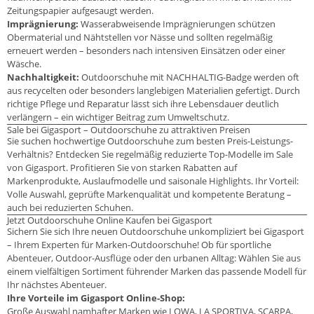
Zeitungspapier aufgesaugt werden.
Imprägnierung:
Wasserabweisende Imprägnierungen schützen
Obermaterial und Nähtstellen vor Nässe und sollten regelmäßig
erneuert werden – besonders nach intensiven Einsätzen oder einer
Wäsche.
Nachhaltigkeit:
Outdoorschuhe mit NACHHALTIG-Badge werden oft
aus recycelten oder besonders langlebigen Materialien gefertigt. Durch
richtige Pflege und Reparatur lässt sich ihre Lebensdauer deutlich
verlängern – ein wichtiger Beitrag zum Umweltschutz.
Sale bei Gigasport – Outdoorschuhe zu attraktiven Preisen
Sie suchen hochwertige Outdoorschuhe zum besten Preis-Leistungs-
Verhältnis? Entdecken Sie regelmäßig reduzierte Top-Modelle im Sale
von Gigasport. Profitieren Sie von starken Rabatten auf
Markenprodukte, Auslaufmodelle und saisonale Highlights. Ihr Vorteil:
Volle Auswahl, geprüfte Markenqualität und kompetente Beratung –
auch bei reduzierten Schuhen.
Jetzt Outdoorschuhe Online Kaufen bei Gigasport
Sichern Sie sich Ihre neuen Outdoorschuhe unkompliziert bei Gigasport
– Ihrem Experten für Marken-Outdoorschuhe! Ob für sportliche
Abenteuer, Outdoor-Ausflüge oder den urbanen Alltag: Wählen Sie aus
einem vielfältigen Sortiment führender Marken das passende Modell für
Ihr nächstes Abenteuer.
Ihre Vorteile im Gigasport Online-Shop:
Große Auswahl namhafter Marken wie LOWA, LA SPORTIVA, SCARPA,