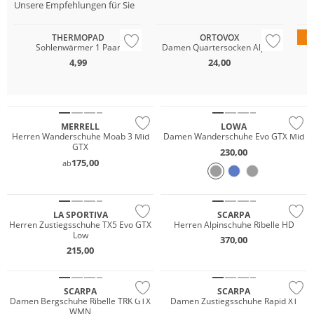
Unsere Empfehlungen für Sie
Nachhaltig
Me
THERMOPAD
ORTOVOX
D
Sohlenwärmer 1 Paar
Damen Quartersocken Alpine
4,99
24,00
GORE-TEX
Wasserfest
Vibram®
GORE-TEX
MERRELL
LOWA
Herren Wanderschuhe Moab 3 Mid
Damen Wanderschuhe Evo GTX Mid
GTX
Wasserfest
230,00
175,00
ab
GORE-TEX
Wasserfest
Vibram®
Vibram®
LA SPORTIVA
SCARPA
Wasserfest
Herren Zustiegsschuhe TX5 Evo GTX
Herren Alpinschuhe Ribelle HD
Low
370,00
GORE-TEX
215,00
Vibram®
Vibram®
SCARPA
SCARPA
Damen Bergschuhe Ribelle TRK GTX
Damen Zustiegsschuhe Rapid XT
WMN