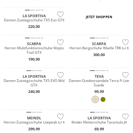
Vibram®
Wasserfest
LA SPORTIVA
JETZT SHOPPEN
Damen Zustiegsschuhe TX5 Evo GTX
GORE-TEX
220,00
Vibram®
SCARPA
SCARPA
Wasserfest
Herren Multifunktionsschuhe Mojito
Herren Bergschuhe Ribelle TRK GTX
Trail GTX
300,00
GORE-TEX
190,00
Vibram®
LA SPORTIVA
TEVA
Damen Zustiegsschuhe TX5 EVO Mid
Damen Outdoorsandale Terra Fi Lite
GTX
Suede
240,00
99,99
GORE-TEX
Vibram®
Wasserfest
MEINDL
LA SPORTIVA
Herren Zustiegsschuhe Litepeak GTX
Kinder Kletterschuhe Tarantula JR
GORE-TEX
GORE-TEX
299,99
69,99
Vibram®
Vibram®