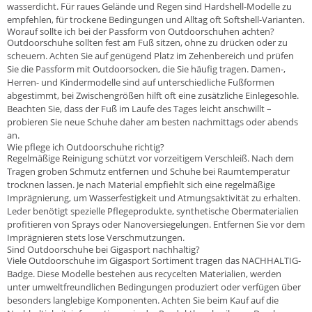
wasserdicht. Für raues Gelände und Regen sind Hardshell-Modelle zu
empfehlen, für trockene Bedingungen und Alltag oft Softshell-Varianten.
Worauf sollte ich bei der Passform von Outdoorschuhen achten?
Outdoorschuhe sollten fest am Fuß sitzen, ohne zu drücken oder zu
scheuern. Achten Sie auf genügend Platz im Zehenbereich und prüfen
Sie die Passform mit Outdoorsocken, die Sie häufig tragen. Damen-,
Herren- und Kindermodelle sind auf unterschiedliche Fußformen
abgestimmt, bei Zwischengrößen hilft oft eine zusätzliche Einlegesohle.
Beachten Sie, dass der Fuß im Laufe des Tages leicht anschwillt –
probieren Sie neue Schuhe daher am besten nachmittags oder abends
an.
Wie pflege ich Outdoorschuhe richtig?
Regelmäßige Reinigung schützt vor vorzeitigem Verschleiß. Nach dem
Tragen groben Schmutz entfernen und Schuhe bei Raumtemperatur
trocknen lassen. Je nach Material empfiehlt sich eine regelmäßige
Imprägnierung, um Wasserfestigkeit und Atmungsaktivität zu erhalten.
Leder benötigt spezielle Pflegeprodukte, synthetische Obermaterialien
profitieren von Sprays oder Nanoversiegelungen. Entfernen Sie vor dem
Imprägnieren stets lose Verschmutzungen.
Sind Outdoorschuhe bei Gigasport nachhaltig?
Viele Outdoorschuhe im Gigasport Sortiment tragen das NACHHALTIG-
Badge. Diese Modelle bestehen aus recycelten Materialien, werden
unter umweltfreundlichen Bedingungen produziert oder verfügen über
besonders langlebige Komponenten. Achten Sie beim Kauf auf die