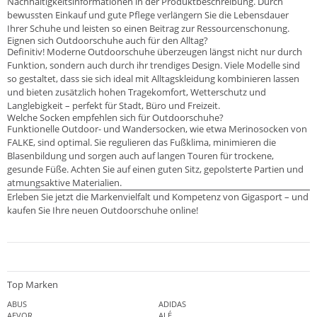
Nachhaltigkeitsinformationen in der Produktbeschreibung. Durch
bewussten Einkauf und gute Pflege verlängern Sie die Lebensdauer
Ihrer Schuhe und leisten so einen Beitrag zur Ressourcenschonung.
Eignen sich Outdoorschuhe auch für den Alltag?
Definitiv! Moderne Outdoorschuhe überzeugen längst nicht nur durch
Funktion, sondern auch durch ihr trendiges Design. Viele Modelle sind
so gestaltet, dass sie sich ideal mit Alltagskleidung kombinieren lassen
und bieten zusätzlich hohen Tragekomfort, Wetterschutz und
Langlebigkeit – perfekt für Stadt, Büro und Freizeit.
Welche Socken empfehlen sich für Outdoorschuhe?
Funktionelle Outdoor- und Wandersocken, wie etwa Merinosocken von
FALKE, sind optimal. Sie regulieren das Fußklima, minimieren die
Blasenbildung und sorgen auch auf langen Touren für trockene,
gesunde Füße. Achten Sie auf einen guten Sitz, gepolsterte Partien und
atmungsaktive Materialien.
Erleben Sie jetzt die Markenvielfalt und Kompetenz von Gigasport – und
kaufen Sie Ihre neuen Outdoorschuhe online!
Top Marken
ABUS
ADIDAS
AEVOR
ALÉ