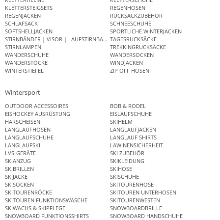
KLETTERSTEIGSETS
REGENHOSEN
REGENJACKEN
RUCKSACKZUBEHÖR
SCHLAFSACK
SCHNEESCHUHE
SOFTSHELLJACKEN
SPORTLICHE WINTERJACKEN
STIRNBÄNDER | VISOR | LAUFSTIRNBAND
TAGESRUCKSÄCKE
STIRNLAMPEN
TREKKINGRUCKSÄCKE
WANDERSCHUHE
WANDERSOCKEN
WANDERSTÖCKE
WINDJACKEN
WINTERSTIEFEL
ZIP OFF HOSEN
Wintersport
OUTDOOR ACCESSOIRES
BOB & RODEL
EISHOCKEY AUSRÜSTUNG
EISLAUFSCHUHE
HARSCHEISEN
SKIHELM
LANGLAUFHOSEN
LANGLAUFJACKEN
LANGLAUFSCHUHE
LANGLAUF SHIRTS
LANGLAUFSKI
LAWINENSICHERHEIT
LVS-GERÄTE
SKI ZUBEHÖR
SKIANZUG
SKIKLEIDUNG
SKIBRILLEN
SKIHOSE
SKIJACKE
SKISCHUHE
SKISOCKEN
SKITOURENHOSE
SKITOURENRÖCKE
SKITOUREN UNTERHOSEN
SKITOUREN FUNKTIONSWÄSCHE
SKITOURENWESTEN
SKIWACHS & SKIPFLEGE
SNOWBOARDBRILLE
SNOWBOARD FUNKTIONSSHIRTS
SNOWBOARD HANDSCHUHE