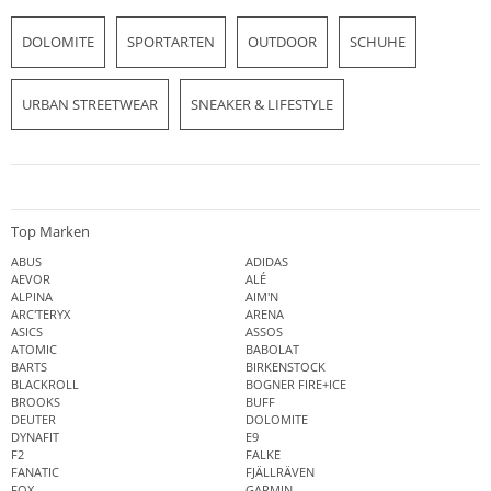
DOLOMITE
SPORTARTEN
OUTDOOR
SCHUHE
URBAN STREETWEAR
SNEAKER & LIFESTYLE
Top Marken
ABUS
ADIDAS
AEVOR
ALÉ
ALPINA
AIM'N
ARC'TERYX
ARENA
ASICS
ASSOS
ATOMIC
BABOLAT
BARTS
BIRKENSTOCK
BLACKROLL
BOGNER FIRE+ICE
BROOKS
BUFF
DEUTER
DOLOMITE
DYNAFIT
E9
F2
FALKE
FANATIC
FJÄLLRÄVEN
FOX
GARMIN