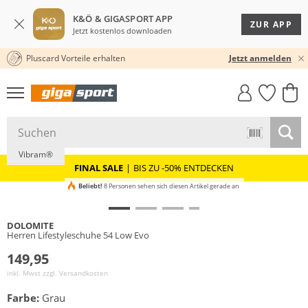
K&Ö & GIGASPORT APP
ZUR APP
Jetzt kostenlos downloaden
Pluscard Vorteile erhalten
30 TAGE RÜCKGABERECHT
Jetzt anmelden
GIGASTYLE
FAHRRAD­
CLICK &
CLICK &
MUST-HAVE
LEASING
COLLECT
RESERVE
Nachhaltig
Vibram®
FINAL SALE
|
BIS ZU -50% ENTDECKEN
Beliebt!
8 Personen sehen sich diesen Artikel gerade an
DOLOMITE
Herren Lifestyleschuhe 54 Low Evo
149,95
inkl. Mwst zzgl.
Versandkosten
Farbe:
Grau