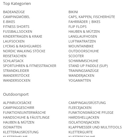
Top Kategorien
BADEANZÜGE
BIKINI
CAMPINGMÖBEL
CAPS, KAPPEN, FISCHERHÜTE
E-BIKES
FAHRRÄDER | BIKES
FITNESS SHORTS
FLIP FLOPS
FUSSBALLSOCKEN
HAUBEN & MÜTZEN
KINDERTRAGEN & KRAXE
LANGLAUFHOSEN
LAUFSOCKEN
LUFTMATRATZEN
LYCRAS & RASHGUARDS
MOUNTAINBIKE
NORDIC WALKING STÖCKE
OUTDOORSCHUHE
REISETASCHEN
SCOOTER
SCHLAFSACK
SCHWIMMSCHUHE
SPORTUHREN & FITNESSTRACKER
STAND UP PADDLE (SUP)
STRANDKLEIDER
TRAININGSANZÜGE
WANDERSTÖCKE
WANDERJACKEN
WANDERSOCKEN
YOGAMATTEN
Outdoorsport
ALPINRUCKSÄCKE
CAMPINGAUSRÜSTUNG
CAMPINGGESCHIRR
FLEECEJACKEN
FUNKTIONSUNTERWÄSCHE
FUNKTIONSWÄSCHE PFLEGE
HANDSCHUHE & FÄUSTLINGE
HARDSHELLJACKEN
HAUBEN & MÜTZEN
ISOLATIONSJACKEN
ISOMATTEN
KLAPPMESSER UND MULTITOOLS
KLETTERAUSRÜSTUNG
KLETTERGURTE
KLETTERHELME
KLETTERSCHUHE