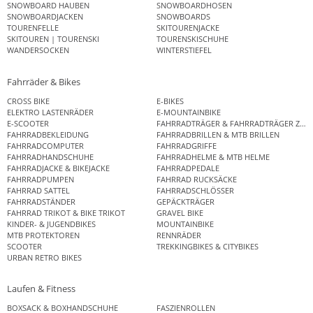
SNOWBOARD HAUBEN
SNOWBOARDHOSEN
SNOWBOARDJACKEN
SNOWBOARDS
TOURENFELLE
SKITOURENJACKE
SKITOUREN | TOURENSKI
TOURENSKISCHUHE
WANDERSOCKEN
WINTERSTIEFEL
Fahrräder & Bikes
CROSS BIKE
E-BIKES
ELEKTRO LASTENRÄDER
E-MOUNTAINBIKE
E-SCOOTER
FAHRRADTRÄGER & FAHRRADTRÄGER ZUB
FAHRRADBEKLEIDUNG
FAHRRADBRILLEN & MTB BRILLEN
FAHRRADCOMPUTER
FAHRRADGRIFFE
FAHRRADHANDSCHUHE
FAHRRADHELME & MTB HELME
FAHRRADJACKE & BIKEJACKE
FAHRRADPEDALE
FAHRRADPUMPEN
FAHRRAD RUCKSÄCKE
FAHRRAD SATTEL
FAHRRADSCHLÖSSER
FAHRRADSTÄNDER
GEPÄCKTRÄGER
FAHRRAD TRIKOT & BIKE TRIKOT
GRAVEL BIKE
KINDER- & JUGENDBIKES
MOUNTAINBIKE
MTB PROTEKTOREN
RENNRÄDER
SCOOTER
TREKKINGBIKES & CITYBIKES
URBAN RETRO BIKES
Laufen & Fitness
BOXSACK & BOXHANDSCHUHE
FASZIENROLLEN