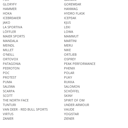
GLORYFY
GOREWEAR
HAMMER
HANWAG
HOKA
HYDRO FLASK
ICEBREAKER
ICEPEAK
JAKO
KJUS
LA SPORTIVA
LEKI
LÖFFLER
LOWA
MAIER SPORTS
MAMMUT
MANDALA
MARTINI
MEINDL
MERU
MILLET
NIKE
O'NEILL
ORTLIEB
ORTOVOX
OSPREY
PATAGONIA
PEAK PERFORMANCE
PEEROTON
PHENIX
POC
POLAR
PROTEST
PUKY
PUMA
RUKKA
SALEWA
SALOMON
SCARPA
SCHÖFFEL
SCOTT
SKINY
THE NORTH FACE
SPIRIT OF OM
TUNTURI
UNDER ARMOUR
VAN DEER - RED BULL SPORTS
VAUDE
VIRTUS
YOGISTAR
ZANIER
ZIENER