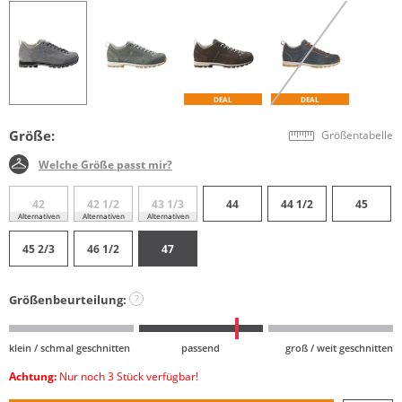
DEAL
DEAL
Größe:
Größentabelle
Welche Größe passt mir?
42
42 1/2
43 1/3
44
44 1/2
45
Alternativen
Alternativen
Alternativen
45 2/3
46 1/2
47
Größenbeurteilung:
?
klein / schmal geschnitten
passend
groß / weit geschnitten
Achtung:
Nur noch 3 Stück verfügbar!