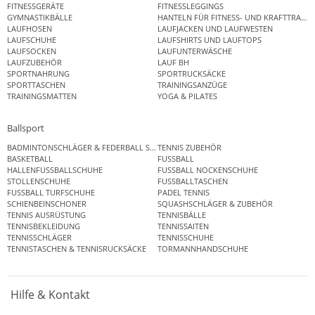
FITNESSGERÄTE
FITNESSLEGGINGS
GYMNASTIKBÄLLE
HANTELN FÜR FITNESS- UND KRAFTTRAINI
LAUFHOSEN
LAUFJACKEN UND LAUFWESTEN
LAUFSCHUHE
LAUFSHIRTS UND LAUFTOPS
LAUFSOCKEN
LAUFUNTERWÄSCHE
LAUFZUBEHÖR
LAUF BH
SPORTNAHRUNG
SPORTRUCKSÄCKE
SPORTTASCHEN
TRAININGSANZÜGE
TRAININGSMATTEN
YOGA & PILATES
Ballsport
BADMINTONSCHLÄGER & FEDERBALL SETS
TENNIS ZUBEHÖR
BASKETBALL
FUSSBALL
HALLENFUSSBALLSCHUHE
FUSSBALL NOCKENSCHUHE
STOLLENSCHUHE
FUSSBALLTASCHEN
FUSSBALL TURFSCHUHE
PADEL TENNIS
SCHIENBEINSCHONER
SQUASHSCHLÄGER & ZUBEHÖR
TENNIS AUSRÜSTUNG
TENNISBÄLLE
TENNISBEKLEIDUNG
TENNISSAITEN
TENNISSCHLÄGER
TENNISSCHUHE
TENNISTASCHEN & TENNISRUCKSÄCKE
TORMANNHANDSCHUHE
Hilfe & Kontakt