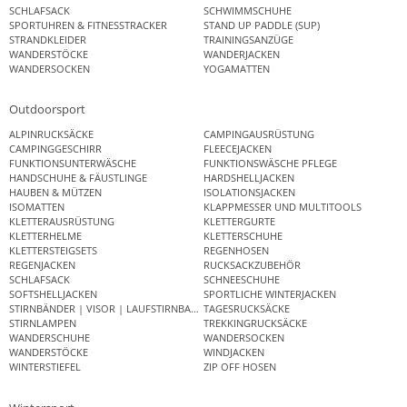
SCHLAFSACK
SCHWIMMSCHUHE
SPORTUHREN & FITNESSTRACKER
STAND UP PADDLE (SUP)
STRANDKLEIDER
TRAININGSANZÜGE
WANDERSTÖCKE
WANDERJACKEN
WANDERSOCKEN
YOGAMATTEN
Outdoorsport
ALPINRUCKSÄCKE
CAMPINGAUSRÜSTUNG
CAMPINGGESCHIRR
FLEECEJACKEN
FUNKTIONSUNTERWÄSCHE
FUNKTIONSWÄSCHE PFLEGE
HANDSCHUHE & FÄUSTLINGE
HARDSHELLJACKEN
HAUBEN & MÜTZEN
ISOLATIONSJACKEN
ISOMATTEN
KLAPPMESSER UND MULTITOOLS
KLETTERAUSRÜSTUNG
KLETTERGURTE
KLETTERHELME
KLETTERSCHUHE
KLETTERSTEIGSETS
REGENHOSEN
REGENJACKEN
RUCKSACKZUBEHÖR
SCHLAFSACK
SCHNEESCHUHE
SOFTSHELLJACKEN
SPORTLICHE WINTERJACKEN
STIRNBÄNDER | VISOR | LAUFSTIRNBAND
TAGESRUCKSÄCKE
STIRNLAMPEN
TREKKINGRUCKSÄCKE
WANDERSCHUHE
WANDERSOCKEN
WANDERSTÖCKE
WINDJACKEN
WINTERSTIEFEL
ZIP OFF HOSEN