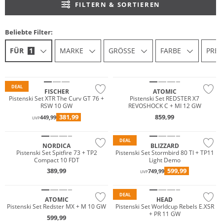
FILTERN & SORTIEREN
Beliebte Filter:
FÜR
1
MARKE
GRÖSSE
FARBE
PREI
DEAL
FISCHER
ATOMIC
Pistenski Set XTR The Curv GT 76 +
Pistenski Set REDSTER X7
RSW 10 GW
REVOSHOCK C + MI 12 GW
381,99
859,99
449,99
UVP
DEAL
NORDICA
BLIZZARD
Pistenski Set Spitfire 73 + TP2
Pistenski Set Stormbird 80 TI + TP11
Compact 10 FDT
Light Demo
389,99
599,99
749,99
UVP
DEAL
ATOMIC
HEAD
Pistenski Set Redster MX + M 10 GW
Pistenski Set Worldcup Rebels E.XSR
+ PR 11 GW
599,99