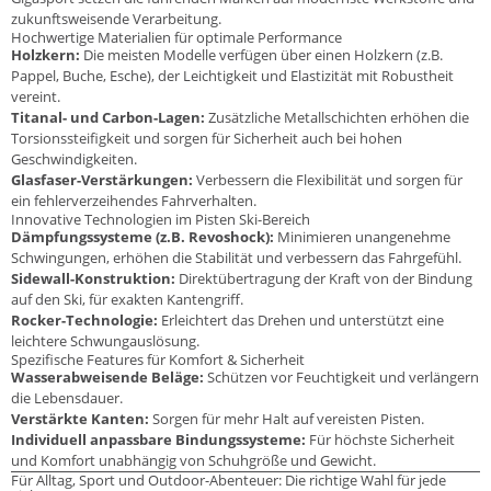
zukunftsweisende Verarbeitung.
Hochwertige Materialien für optimale Performance
Holzkern:
Die meisten Modelle verfügen über einen Holzkern (z.B.
Pappel, Buche, Esche), der Leichtigkeit und Elastizität mit Robustheit
vereint.
Titanal- und Carbon-Lagen:
Zusätzliche Metallschichten erhöhen die
Torsionssteifigkeit und sorgen für Sicherheit auch bei hohen
Geschwindigkeiten.
Glasfaser-Verstärkungen:
Verbessern die Flexibilität und sorgen für
ein fehlerverzeihendes Fahrverhalten.
Innovative Technologien im Pisten Ski-Bereich
Dämpfungssysteme (z.B. Revoshock):
Minimieren unangenehme
Schwingungen, erhöhen die Stabilität und verbessern das Fahrgefühl.
Sidewall-Konstruktion:
Direktübertragung der Kraft von der Bindung
auf den Ski, für exakten Kantengriff.
Rocker-Technologie:
Erleichtert das Drehen und unterstützt eine
leichtere Schwungauslösung.
Spezifische Features für Komfort & Sicherheit
Wasserabweisende Beläge:
Schützen vor Feuchtigkeit und verlängern
die Lebensdauer.
Verstärkte Kanten:
Sorgen für mehr Halt auf vereisten Pisten.
Individuell anpassbare Bindungssysteme:
Für höchste Sicherheit
und Komfort unabhängig von Schuhgröße und Gewicht.
Für Alltag, Sport und Outdoor-Abenteuer: Die richtige Wahl für jede