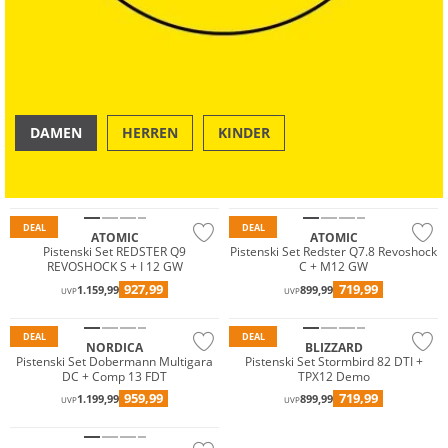
DAMEN
HERREN
KINDER
OUTDOOR
SWIM & BEACH
DEAL
DEAL
ATOMIC
ATOMIC
Pistenski Set REDSTER Q9
Pistenski Set Redster Q7.8 Revoshock
REVOSHOCK S + I 12 GW
C + M12 GW
927,99
719,99
1.159,99
899,99
UVP
UVP
DEAL
DEAL
NORDICA
BLIZZARD
Pistenski Set Dobermann Multigara
Pistenski Set Stormbird 82 DTI +
DC + Comp 13 FDT
TPX12 Demo
959,99
719,99
1.199,99
899,99
UVP
UVP