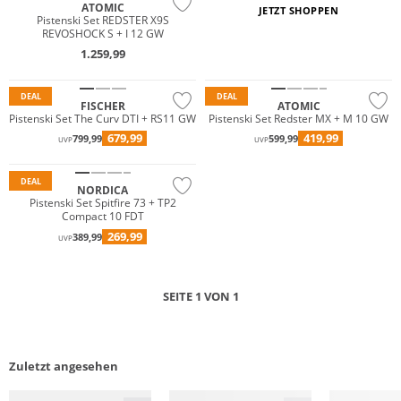
ATOMIC
JETZT SHOPPEN
Pistenski Set REDSTER X9S
REVOSHOCK S + I 12 GW
1.259,99
DEAL
DEAL
FISCHER
ATOMIC
Pistenski Set The Curv DTI + RS11 GW
Pistenski Set Redster MX + M 10 GW
679,99
419,99
799,99
599,99
UVP
UVP
DEAL
NORDICA
Pistenski Set Spitfire 73 + TP2
Compact 10 FDT
269,99
389,99
UVP
SEITE 1 VON 1
Zuletzt angesehen