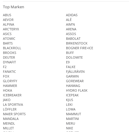
Top Marken
ABUS
ADIDAS
AEVOR
ALÉ
ALPINA
AIM'N
ARC'TERYX
ARENA
ASICS
ASSOS
ATOMIC
BABOLAT
BARTS
BIRKENSTOCK
BLACKROLL
BOGNER FIRE+ICE
BROOKS
BUFF
DEUTER
DOLOMITE
DYNAFIT
E9
F2
FALKE
FANATIC
FJÄLLRÄVEN
FOX
GARMIN
GLORYFY
GOREWEAR
HAMMER
HANWAG
HOKA
HYDRO FLASK
ICEBREAKER
ICEPEAK
JAKO
KJUS
LA SPORTIVA
LEKI
LÖFFLER
LOWA
MAIER SPORTS
MAMMUT
MANDALA
MARTINI
MEINDL
MERU
MILLET
NIKE