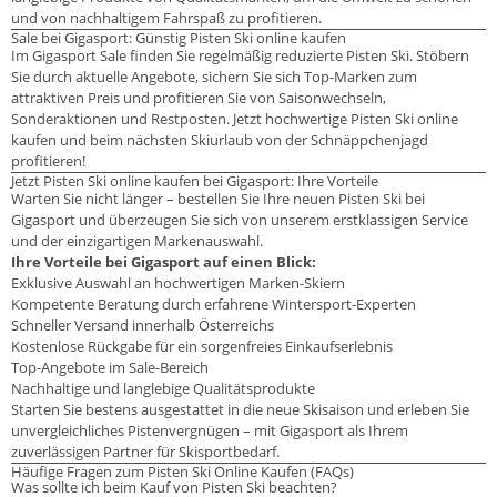
und von nachhaltigem Fahrspaß zu profitieren.
Sale bei Gigasport: Günstig Pisten Ski online kaufen
Im Gigasport Sale finden Sie regelmäßig reduzierte Pisten Ski. Stöbern
Sie durch aktuelle Angebote, sichern Sie sich Top-Marken zum
attraktiven Preis und profitieren Sie von Saisonwechseln,
Sonderaktionen und Restposten. Jetzt hochwertige Pisten Ski online
kaufen und beim nächsten Skiurlaub von der Schnäppchenjagd
profitieren!
Jetzt Pisten Ski online kaufen bei Gigasport: Ihre Vorteile
Warten Sie nicht länger – bestellen Sie Ihre neuen Pisten Ski bei
Gigasport und überzeugen Sie sich von unserem erstklassigen Service
und der einzigartigen Markenauswahl.
Ihre Vorteile bei Gigasport auf einen Blick:
Exklusive Auswahl an hochwertigen Marken-Skiern
Kompetente Beratung durch erfahrene Wintersport-Experten
Schneller Versand innerhalb Österreichs
Kostenlose Rückgabe für ein sorgenfreies Einkaufserlebnis
Top-Angebote im Sale-Bereich
Nachhaltige und langlebige Qualitätsprodukte
Starten Sie bestens ausgestattet in die neue Skisaison und erleben Sie
unvergleichliches Pistenvergnügen – mit Gigasport als Ihrem
zuverlässigen Partner für Skisportbedarf.
Häufige Fragen zum Pisten Ski Online Kaufen (FAQs)
Was sollte ich beim Kauf von Pisten Ski beachten?