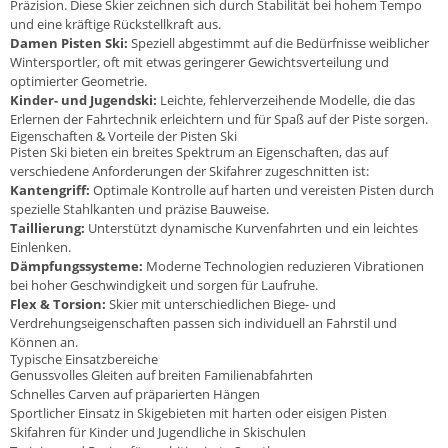
Präzision. Diese Skier zeichnen sich durch Stabilität bei hohem Tempo
und eine kräftige Rückstellkraft aus.
Damen Pisten Ski:
Speziell abgestimmt auf die Bedürfnisse weiblicher
Wintersportler, oft mit etwas geringerer Gewichtsverteilung und
optimierter Geometrie.
Kinder- und Jugendski:
Leichte, fehlerverzeihende Modelle, die das
Erlernen der Fahrtechnik erleichtern und für Spaß auf der Piste sorgen.
Eigenschaften & Vorteile der Pisten Ski
Pisten Ski bieten ein breites Spektrum an Eigenschaften, das auf
verschiedene Anforderungen der Skifahrer zugeschnitten ist:
Kantengriff:
Optimale Kontrolle auf harten und vereisten Pisten durch
spezielle Stahlkanten und präzise Bauweise.
Taillierung:
Unterstützt dynamische Kurvenfahrten und ein leichtes
Einlenken.
Dämpfungssysteme:
Moderne Technologien reduzieren Vibrationen
bei hoher Geschwindigkeit und sorgen für Laufruhe.
Flex & Torsion:
Skier mit unterschiedlichen Biege- und
Verdrehungseigenschaften passen sich individuell an Fahrstil und
Können an.
Typische Einsatzbereiche
Genussvolles Gleiten auf breiten Familienabfahrten
Schnelles Carven auf präparierten Hängen
Sportlicher Einsatz in Skigebieten mit harten oder eisigen Pisten
Skifahren für Kinder und Jugendliche in Skischulen