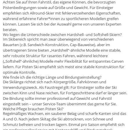
Achten Sie auf Ihren Fahrstil, das eigene Können, die bevorzugten
Pistenbedingungen sowie auf Größe und Gewicht. Für Einsteiger
empfehlen sich Allround-Skier mit fehlerverzeihenden Eigenschaften,
während erfahrene Fahrer*innen zu sportlicheren Modellen greifen
können. Lassen Sie sich bei der Auswahl gerne von unseren Experten
beraten.
Wo liegen die Unterschiede zwischen Hardshell- und Softshell-Skiern?
Im Skibereich spricht man zwar überwiegend von verschiedenen
Bauarten (z.B. Sandwich-Konstruktion, Cap-Bauweise), aber im
übertragenen Sinne bieten „Hardshell“-ähnliche Modelle eine stabile,
sehr robuste Struktur für rasantes Fahren, während leichtere
(„Softshell“-ähnliche) Modelle mehr Flexibilität für entspanntes Carven
liefern. Für Pisten Ski empfiehlt sich meist eine stabile Konstruktion für
optimale Kontrolle.
Wie finde ich die richtige Länge und Bindungseinstellung?
Die Skilänge richtet sich nach Körpergröße, Fahrkönnen und
Verwendungszweck. Als Faustregel gilt: Für Einsteiger sollte der Ski
zwischen Kinn und Nase reichen, für Fortgeschrittene darf er länger sein.
Die Bindung sollte immer professionell auf Gewicht und Fahrstil
eingestellt sein – unser Service-Team übernimmt das gerne für Sie.
Welche Pflege brauchen Pisten Ski?
Regelmäßiges Wachsen, ein sauberer Belag und scharfe Kanten sind das
A und O. Nach jedem Skitag die Ski abtrocknen, von Schnee und
Schmutz befreien und trocken lagern. Einmal pro Saison empfiehlt sich
ein professioneller Service mit Kantenschliff und Bindungscheck.