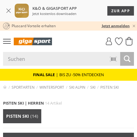
K&Ö & GIGASPORT APP
ZUR APP
Jetzt kostenlos downloaden
Pluscard Vorteile erhalten
30 TAGE RÜCKGABERECHT
Jetzt anmelden
GIGASTYLE
FAHRRAD­
CLICK &
CLICK &
MUST-HAVE
LEASING
COLLECT
RESERVE
FINAL SALE
|
BIS ZU -50% ENTDECKEN
SPORTARTEN
WINTERSPORT
SKI ALPIN
SKI
PISTEN SKI
PISTEN SKI | HERREN
14 Artikel
PISTEN SKI
(14)