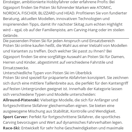
Einsteiger, ambitionierte Hobbyfahrer oder erfahrene Profis: Bei
Gigasport finden Sie Pisten Ski führender Marken wie ATOMIC,
NORDICA, FISCHER, BLIZZARD und HEAD. Profitieren Sie von fundierter
Beratung, aktuellen Modellen, innovativen Technologien und
inspirierenden Tipps, damit Ihr nächster Skitag zum echten Highlight
wird – egal, ob auf der Familienpiste, am Carving-Hang oder im steilen
Gelände.
Die passenden Pisten Ski für jeden Anspruch und Einsatzbereich
Pisten Ski online kaufen heißt, die Wahl aus einer Vielzahl von Modellen
und Varianten zu treffen. Doch welcher Ski passt zu Ihnen? Bei
Gigasport finden Sie eine sorgfältige Auswahl an Pisten Ski für Damen,
Herren und Kinder, abgestimmt auf verschiedene Fahrstile und
Einsatzzwecke.
Unterschiedliche Typen von Pisten Ski im Überblick
Pisten Ski sind speziell für präparierte Abfahrten konzipiert. Sie zeichnen
sich durch eine mittlere Taillenbreite aus, die perfekt für den Kantengriff
auf festen Untergründen geeignet ist. Innerhalb der Kategorie lassen
sich verschiedene Typen und Modelle unterscheiden:
Allround-Pistenski:
Vielseitige Modelle, die sich für Anfänger und
fortgeschrittene Skifahrer gleichermaßen eignen. Sie bieten eine
ausgewogene Mischung aus Stabilität, Kontrolle und Wendigkeit.
Sport Carver:
Perfekt für fortgeschrittene Skifahrer, die sportliches
Carving bevorzugen und Wert auf dynamisches Fahrverhalten legen.
Race-Ski:
Entwickelt für sehr hohe Geschwindigkeiten und maximale