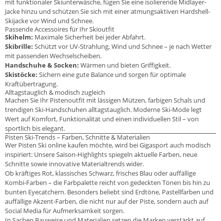
mit funktionaler Skiunterwäsche, fügen Sie eine isolierende Midlayer-
Jacke hinzu und schützen Sie sich mit einer atmungsaktiven Hardshell-
Skijacke vor Wind und Schnee.
Passende Accessoires für Ihr Skioutfit
Skihelm:
Maximale Sicherheit bei jeder Abfahrt.
Skibrille:
Schützt vor UV-Strahlung, Wind und Schnee – je nach Wetter
mit passenden Wechselscheiben.
Handschuhe & Socken:
Wärmen und bieten Griffigkeit.
Skistöcke:
Sichern eine gute Balance und sorgen für optimale
Kraftübertragung.
Alltagstauglich & modisch zugleich
Machen Sie Ihr Pistenoutfit mit lässigen Mützen, farbigen Schals und
trendigen Ski-Handschuhen alltagstauglich. Moderne Ski-Mode legt
Wert auf Komfort, Funktionalität und einen individuellen Stil – von
sportlich bis elegant.
Pisten Ski-Trends – Farben, Schnitte & Materialien
Wer Pisten Ski online kaufen möchte, wird bei Gigasport auch modisch
inspiriert: Unsere Saison-Highlights spiegeln aktuelle Farben, neue
Schnitte sowie innovative Materialtrends wider.
Ob kräftiges Rot, klassisches Schwarz, frisches Blau oder auffällige
Kombi-Farben – die Farbpalette reicht von gedeckten Tönen bis hin zu
bunten Eyecatchern. Besonders beliebt sind Erdtöne, Pastellfarben und
auffällige Akzent-Farben, die nicht nur auf der Piste, sondern auch auf
Social Media für Aufmerksamkeit sorgen.
In Sachen Bauweise und Materialien setzen die Marken verstärkt auf