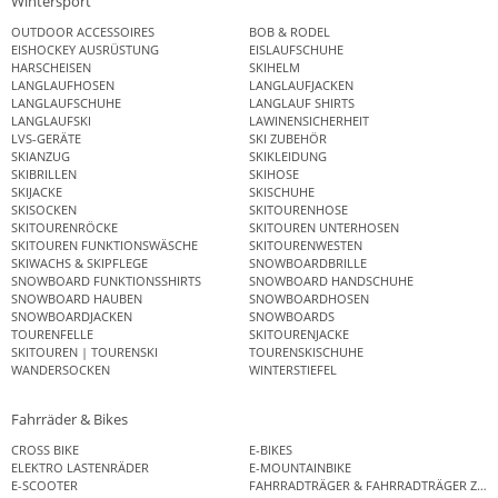
Wintersport
OUTDOOR ACCESSOIRES
BOB & RODEL
EISHOCKEY AUSRÜSTUNG
EISLAUFSCHUHE
HARSCHEISEN
SKIHELM
LANGLAUFHOSEN
LANGLAUFJACKEN
LANGLAUFSCHUHE
LANGLAUF SHIRTS
LANGLAUFSKI
LAWINENSICHERHEIT
LVS-GERÄTE
SKI ZUBEHÖR
SKIANZUG
SKIKLEIDUNG
SKIBRILLEN
SKIHOSE
SKIJACKE
SKISCHUHE
SKISOCKEN
SKITOURENHOSE
SKITOURENRÖCKE
SKITOUREN UNTERHOSEN
SKITOUREN FUNKTIONSWÄSCHE
SKITOURENWESTEN
SKIWACHS & SKIPFLEGE
SNOWBOARDBRILLE
SNOWBOARD FUNKTIONSSHIRTS
SNOWBOARD HANDSCHUHE
SNOWBOARD HAUBEN
SNOWBOARDHOSEN
SNOWBOARDJACKEN
SNOWBOARDS
TOURENFELLE
SKITOURENJACKE
SKITOUREN | TOURENSKI
TOURENSKISCHUHE
WANDERSOCKEN
WINTERSTIEFEL
Fahrräder & Bikes
CROSS BIKE
E-BIKES
ELEKTRO LASTENRÄDER
E-MOUNTAINBIKE
E-SCOOTER
FAHRRADTRÄGER & FAHRRADTRÄGER ZUB