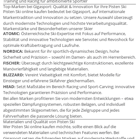
Training und Racing für ambitionierte Sportler
Top-Marken bei Gigasport: Qualität & Innovation für Ihre Pisten Ski
Pisten Ski online kaufen bedeutet bei Gigasport, auf internationale
Markentradition und Innovation zu setzen. Unsere Auswahl überzeugt
durch modernste Technologien und höchste Verarbeitungsqualität.
Markenstärke und Besonderheiten unserer Skier
ATOMIC:
Österreichische Ski-Expertise mit Fokus auf Performance,
Stabilität und innovative Technologien wie Servotec und Revoshock für
optimale Kraftübertragung und Laufruhe.
NORDICA:
Bekannt für ihr sportlich-dynamisches Design, hohe
Sicherheit und Präzision – sowohl im Damen- als auch im Herrenbereich.
FISCHER:
Überzeugt durch leichtgewichtige Konstruktionen, exzellente
Manövrierfähigkeit und langlebige Materialien.
BLIZZARD:
Vereint Vielseitigkeit mit Komfort, bietet Modelle für
Einsteiger und erfahrene Skifahrer gleichermaßen.
HEAD:
Setzt Maßstäbe im Bereich Racing und Sport-Carving; innovative
Technologien garantieren Präzision und Performance.
Bei allen Marken profitieren Sie von modernsten Entwicklungen – etwa
speziellen Dämpfungssystemen, robusten Belägen, und individuell
abgestimmten Skigeometrien, die für jede Zielgruppe und jedes
Fahrverhalten die passende Lösung bieten.
Materialien und Qualität von Pisten Ski
Wer Pisten Ski online kaufen möchte, sollte einen Blick auf die
verwendeten Materialien und technischen Features werfen. Bei
Gigasport setzen die führenden Marken auf modernste Werkstoffe und