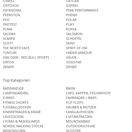
O'NEILL
ORTLIEB
ORTOVOX
OSPREY
PATAGONIA
PEAK PERFORMANCE
PEEROTON
PHENIX
POC
POLAR
PROTEST
PUKY
PUMA
RUKKA
SALEWA
SALOMON
SCARPA
SCHÖFFEL
SCOTT
SKINY
THE NORTH FACE
SPIRIT OF OM
TUNTURI
UNDER ARMOUR
VAN DEER - RED BULL SPORTS
VAUDE
VIRTUS
YOGISTAR
ZANIER
ZIENER
Top Kategorien
BADEANZÜGE
BIKINI
CAMPINGMÖBEL
CAPS, KAPPEN, FISCHERHÜTE
E-BIKES
FAHRRÄDER | BIKES
FITNESS SHORTS
FLIP FLOPS
FUSSBALLSOCKEN
HAUBEN & MÜTZEN
KINDERTRAGEN & KRAXE
LANGLAUFHOSEN
LAUFSOCKEN
LUFTMATRATZEN
LYCRAS & RASHGUARDS
MOUNTAINBIKE
NORDIC WALKING STÖCKE
OUTDOORSCHUHE
REISETASCHEN
SCOOTER