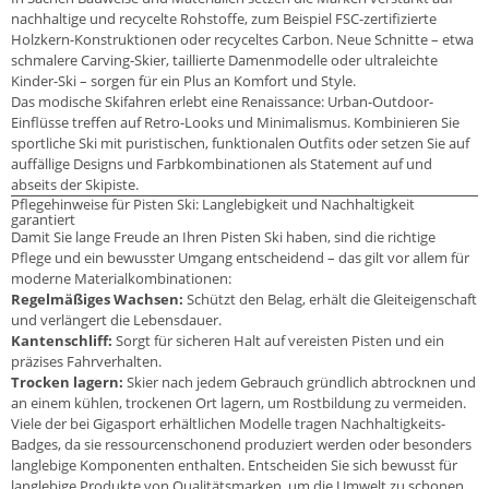
nachhaltige und recycelte Rohstoffe, zum Beispiel FSC-zertifizierte
Holzkern-Konstruktionen oder recyceltes Carbon. Neue Schnitte – etwa
schmalere Carving-Skier, taillierte Damenmodelle oder ultraleichte
Kinder-Ski – sorgen für ein Plus an Komfort und Style.
Das modische Skifahren erlebt eine Renaissance: Urban-Outdoor-
Einflüsse treffen auf Retro-Looks und Minimalismus. Kombinieren Sie
sportliche Ski mit puristischen, funktionalen Outfits oder setzen Sie auf
auffällige Designs und Farbkombinationen als Statement auf und
abseits der Skipiste.
Pflegehinweise für Pisten Ski: Langlebigkeit und Nachhaltigkeit
garantiert
Damit Sie lange Freude an Ihren Pisten Ski haben, sind die richtige
Pflege und ein bewusster Umgang entscheidend – das gilt vor allem für
moderne Materialkombinationen:
Regelmäßiges Wachsen:
Schützt den Belag, erhält die Gleiteigenschaft
und verlängert die Lebensdauer.
Kantenschliff:
Sorgt für sicheren Halt auf vereisten Pisten und ein
präzises Fahrverhalten.
Trocken lagern:
Skier nach jedem Gebrauch gründlich abtrocknen und
an einem kühlen, trockenen Ort lagern, um Rostbildung zu vermeiden.
Viele der bei Gigasport erhältlichen Modelle tragen Nachhaltigkeits-
Badges, da sie ressourcenschonend produziert werden oder besonders
langlebige Komponenten enthalten. Entscheiden Sie sich bewusst für
langlebige Produkte von Qualitätsmarken, um die Umwelt zu schonen