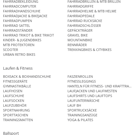
FAHRRADBEKLEIDUNG
FAHRRADBRILLEN & MTB BRILLEN
FAHRRADCOMPUTER
FAHRRADGRIFFE
FAHRRADHANDSCHUHE
FAHRRADHELME & MTB HELME
FAHRRADJACKE & BIKEJACKE
FAHRRADPEDALE
FAHRRADPUMPEN
FAHRRAD RUCKSÄCKE
FAHRRAD SATTEL
FAHRRADSCHLÖSSER
FAHRRADSTÄNDER
GEPÄCKTRÄGER
FAHRRAD TRIKOT & BIKE TRIKOT
GRAVEL BIKE
KINDER- & JUGENDBIKES
MOUNTAINBIKE
MTB PROTEKTOREN
RENNRÄDER
SCOOTER
TREKKINGBIKES & CITYBIKES
URBAN RETRO BIKES
Laufen & Fitness
BOXSACK & BOXHANDSCHUHE
FASZIENROLLEN
FITNESSGERÄTE
FITNESSLEGGINGS
GYMNASTIKBÄLLE
HANTELN FÜR FITNESS- UND KRAFTTRAINI
LAUFHOSEN
LAUFJACKEN UND LAUFWESTEN
LAUFSCHUHE
LAUFSHIRTS UND LAUFTOPS
LAUFSOCKEN
LAUFUNTERWÄSCHE
LAUFZUBEHÖR
LAUF BH
SPORTNAHRUNG
SPORTRUCKSÄCKE
SPORTTASCHEN
TRAININGSANZÜGE
TRAININGSMATTEN
YOGA & PILATES
Ballsport