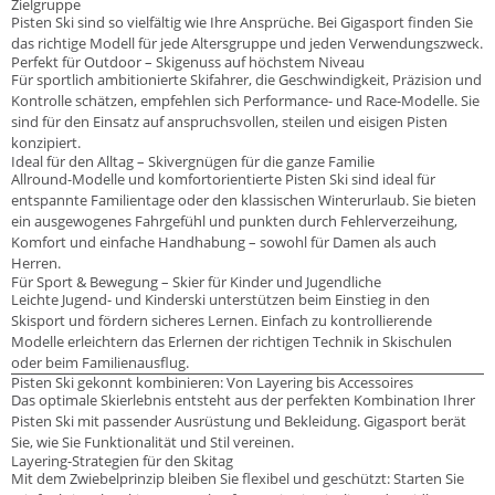
Zielgruppe
Pisten Ski sind so vielfältig wie Ihre Ansprüche. Bei Gigasport finden Sie
das richtige Modell für jede Altersgruppe und jeden Verwendungszweck.
Perfekt für Outdoor – Skigenuss auf höchstem Niveau
Für sportlich ambitionierte Skifahrer, die Geschwindigkeit, Präzision und
Kontrolle schätzen, empfehlen sich Performance- und Race-Modelle. Sie
sind für den Einsatz auf anspruchsvollen, steilen und eisigen Pisten
konzipiert.
Ideal für den Alltag – Skivergnügen für die ganze Familie
Allround-Modelle und komfortorientierte Pisten Ski sind ideal für
entspannte Familientage oder den klassischen Winterurlaub. Sie bieten
ein ausgewogenes Fahrgefühl und punkten durch Fehlerverzeihung,
Komfort und einfache Handhabung – sowohl für Damen als auch
Herren.
Für Sport & Bewegung – Skier für Kinder und Jugendliche
Leichte Jugend- und Kinderski unterstützen beim Einstieg in den
Skisport und fördern sicheres Lernen. Einfach zu kontrollierende
Modelle erleichtern das Erlernen der richtigen Technik in Skischulen
oder beim Familienausflug.
Pisten Ski gekonnt kombinieren: Von Layering bis Accessoires
Das optimale Skierlebnis entsteht aus der perfekten Kombination Ihrer
Pisten Ski mit passender Ausrüstung und Bekleidung. Gigasport berät
Sie, wie Sie Funktionalität und Stil vereinen.
Layering-Strategien für den Skitag
Mit dem Zwiebelprinzip bleiben Sie flexibel und geschützt: Starten Sie