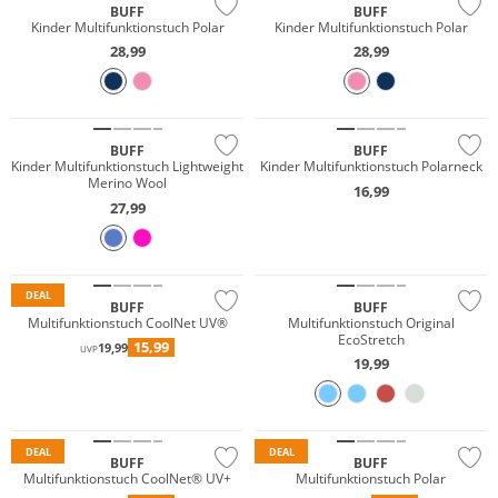
BUFF
BUFF
Kinder Multifunktionstuch Polar
Kinder Multifunktionstuch Polar
28,99
28,99
Merino
Nachhaltig
Nachhaltig
BUFF
BUFF
Kinder Multifunktionstuch Lightweight
Kinder Multifunktionstuch Polarneck
Merino Wool
16,99
27,99
Nachhaltig
Nachhaltig
DEAL
BUFF
BUFF
Multifunktionstuch CoolNet UV®
Multifunktionstuch Original
EcoStretch
15,99
19,99
UVP
19,99
Nachhaltig
Nachhaltig
DEAL
DEAL
BUFF
BUFF
Multifunktionstuch CoolNet® UV+
Multifunktionstuch Polar