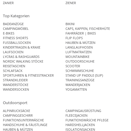
ZANIER
ZIENER
Top Kategorien
BADEANZÜGE
BIKINI
CAMPINGMÖBEL
CAPS, KAPPEN, FISCHERHÜTE
E-BIKES
FAHRRÄDER | BIKES
FITNESS SHORTS
FLIP FLOPS
FUSSBALLSOCKEN
HAUBEN & MÜTZEN
KINDERTRAGEN & KRAXE
LANGLAUFHOSEN
LAUFSOCKEN
LUFTMATRATZEN
LYCRAS & RASHGUARDS
MOUNTAINBIKE
NORDIC WALKING STÖCKE
OUTDOORSCHUHE
REISETASCHEN
SCOOTER
SCHLAFSACK
SCHWIMMSCHUHE
SPORTUHREN & FITNESSTRACKER
STAND UP PADDLE (SUP)
STRANDKLEIDER
TRAININGSANZÜGE
WANDERSTÖCKE
WANDERJACKEN
WANDERSOCKEN
YOGAMATTEN
Outdoorsport
ALPINRUCKSÄCKE
CAMPINGAUSRÜSTUNG
CAMPINGGESCHIRR
FLEECEJACKEN
FUNKTIONSUNTERWÄSCHE
FUNKTIONSWÄSCHE PFLEGE
HANDSCHUHE & FÄUSTLINGE
HARDSHELLJACKEN
HAUBEN & MÜTZEN
ISOLATIONSJACKEN