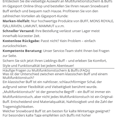
Entdecken Sie die vielseitige Auswahl an Multifunktionstüchern & Buffs
im Gigasport Online-Shop und bestellen Sie Ihren neuen Snowboard
Buff einfach und bequem nach Hause. Profitieren Sie von den
zahlreichen Vorteilen als Gigasport-Kunde:
Marken-Vielfalt:
Nur hochwertige Produkte von BUFF, MONS ROYALE,
FJÄLLRÄVEN, LAMUNT, MAMMUT u.v.m.
Schneller Versand:
Ihre Bestellung verlässt unser Lager meist
innerhalb kürzester Zeit.
Kostenlose Rückgabe:
Passt nicht? Kein Problem – einfach
zurückschicken.
Kompetente Beratung:
Unser Service-Team steht Ihnen bei Fragen
zur Seite.
Sichern Sie sich jetzt Ihren Lieblings-Buff – und erleben Sie Komfort,
Style und Funktionalität bei jedem Abenteuer!
Häufige Fragen zu Multifunktionstüchern & Buffs (FAQs)
Was ist der Unterschied zwischen einem klassischen Buff und einem
Multifunktionstuch?
Ein klassischer Buff ist ein nahtloser, schlauchförmiger Schal, der
aufgrund seiner Flexibilität und Vielseitigkeit berühmt wurde.
„Multifunktionstuch“ ist der generische Begriff – ein Buff ist immer ein
Multifunktionstuch, aber nicht jedes Multifunktionstuch ist ein Original-
Buff. Entscheidend sind Materialqualität, Nahtlosigkeit und die Zahl der
Tragemöglichkeiten.
Welcher Snowboard Buff ist am besten für kalte Wintertage geeignet?
Für besonders kalte Tage empfehlen sich Buffs mit hoher