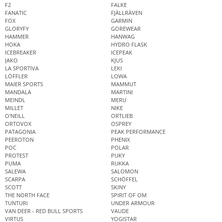
F2
FALKE
FANATIC
FJÄLLRÄVEN
FOX
GARMIN
GLORYFY
GOREWEAR
HAMMER
HANWAG
HOKA
HYDRO FLASK
ICEBREAKER
ICEPEAK
JAKO
KJUS
LA SPORTIVA
LEKI
LÖFFLER
LOWA
MAIER SPORTS
MAMMUT
MANDALA
MARTINI
MEINDL
MERU
MILLET
NIKE
O'NEILL
ORTLIEB
ORTOVOX
OSPREY
PATAGONIA
PEAK PERFORMANCE
PEEROTON
PHENIX
POC
POLAR
PROTEST
PUKY
PUMA
RUKKA
SALEWA
SALOMON
SCARPA
SCHÖFFEL
SCOTT
SKINY
THE NORTH FACE
SPIRIT OF OM
TUNTURI
UNDER ARMOUR
VAN DEER - RED BULL SPORTS
VAUDE
VIRTUS
YOGISTAR