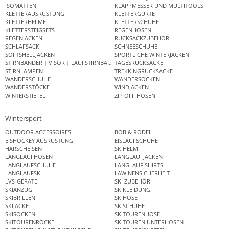
ISOMATTEN
KLAPPMESSER UND MULTITOOLS
KLETTERAUSRÜSTUNG
KLETTERGURTE
KLETTERHELME
KLETTERSCHUHE
KLETTERSTEIGSETS
REGENHOSEN
REGENJACKEN
RUCKSACKZUBEHÖR
SCHLAFSACK
SCHNEESCHUHE
SOFTSHELLJACKEN
SPORTLICHE WINTERJACKEN
STIRNBÄNDER | VISOR | LAUFSTIRNBAND
TAGESRUCKSÄCKE
STIRNLAMPEN
TREKKINGRUCKSÄCKE
WANDERSCHUHE
WANDERSOCKEN
WANDERSTÖCKE
WINDJACKEN
WINTERSTIEFEL
ZIP OFF HOSEN
Wintersport
OUTDOOR ACCESSOIRES
BOB & RODEL
EISHOCKEY AUSRÜSTUNG
EISLAUFSCHUHE
HARSCHEISEN
SKIHELM
LANGLAUFHOSEN
LANGLAUFJACKEN
LANGLAUFSCHUHE
LANGLAUF SHIRTS
LANGLAUFSKI
LAWINENSICHERHEIT
LVS-GERÄTE
SKI ZUBEHÖR
SKIANZUG
SKIKLEIDUNG
SKIBRILLEN
SKIHOSE
SKIJACKE
SKISCHUHE
SKISOCKEN
SKITOURENHOSE
SKITOURENRÖCKE
SKITOUREN UNTERHOSEN