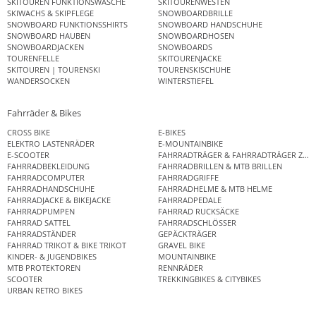
SKITOUREN FUNKTIONSWÄSCHE
SKITOURENWESTEN
SKIWACHS & SKIPFLEGE
SNOWBOARDBRILLE
SNOWBOARD FUNKTIONSSHIRTS
SNOWBOARD HANDSCHUHE
SNOWBOARD HAUBEN
SNOWBOARDHOSEN
SNOWBOARDJACKEN
SNOWBOARDS
TOURENFELLE
SKITOURENJACKE
SKITOUREN | TOURENSKI
TOURENSKISCHUHE
WANDERSOCKEN
WINTERSTIEFEL
Fahrräder & Bikes
CROSS BIKE
E-BIKES
ELEKTRO LASTENRÄDER
E-MOUNTAINBIKE
E-SCOOTER
FAHRRADTRÄGER & FAHRRADTRÄGER ZUB
FAHRRADBEKLEIDUNG
FAHRRADBRILLEN & MTB BRILLEN
FAHRRADCOMPUTER
FAHRRADGRIFFE
FAHRRADHANDSCHUHE
FAHRRADHELME & MTB HELME
FAHRRADJACKE & BIKEJACKE
FAHRRADPEDALE
FAHRRADPUMPEN
FAHRRAD RUCKSÄCKE
FAHRRAD SATTEL
FAHRRADSCHLÖSSER
FAHRRADSTÄNDER
GEPÄCKTRÄGER
FAHRRAD TRIKOT & BIKE TRIKOT
GRAVEL BIKE
KINDER- & JUGENDBIKES
MOUNTAINBIKE
MTB PROTEKTOREN
RENNRÄDER
SCOOTER
TREKKINGBIKES & CITYBIKES
URBAN RETRO BIKES