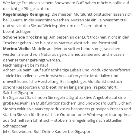
Wer lange Freude an seinem Snowboard Buff haben möchte, sollte auf
die richtige Pflege achten:
Regelmäßige Reinigung:
Die meisten Multifunktionstücher lassen sich
bei 30-40°C in der Maschine waschen. Nutzen Sie ein Feinwaschmittel
und verzichten Sie auf Weichspüler, um die Fasern nicht zu
beeinträchtigen.
Schonende Trocknung:
Am besten an der Luft trocknen, nicht in den
Trockner geben – so bleibt das Material elastisch und formstabil.
Merino-Wolle:
Modelle aus Merino sollten behutsam gewaschen
werden. Sie sind von Natur aus geruchsneutralisierend und müssen
daher seltener gereinigt werden.
Nachhaltigkeit beim Kauf
Achten Sie beim Kauf auf nachhaltige Labels und Produktionsverfahren
– viele Hersteller setzen inzwischen auf recycelte Materialien und
umweltfreundliche Herstellung. Ein langlebiges Multifunktionstuch
schont Ressourcen und bietet Ihnen langjährigen Tragekomfort.
Sale bei Gigasport
Im Gigasport Sale finden Sie regelmäßig attraktive Angebote auf eine
große Auswahl an Multifunktionstüchern und Snowboard Buffs. Sichern
Sie sich exklusive Markenprodukte zu besonders günstigen Preisen und
statten Sie sich für Ihre nächste Outdoor- oder Wintersporttour optimal
aus. Schnell sein lohnt sich – stöbern Sie regelmäßig nach aktuellen
Schnäppchen!
Jetzt Snowboard Buff Online Kaufen bei Gigasport