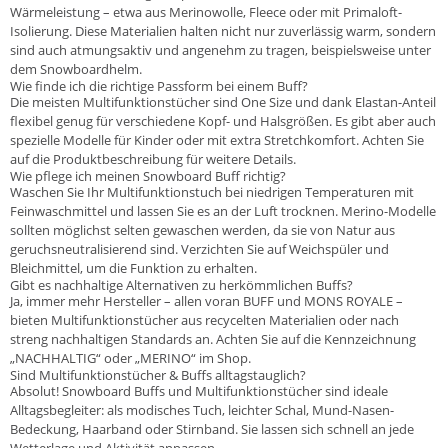
Wärmeleistung – etwa aus Merinowolle, Fleece oder mit Primaloft-
Isolierung. Diese Materialien halten nicht nur zuverlässig warm, sondern
sind auch atmungsaktiv und angenehm zu tragen, beispielsweise unter
dem Snowboardhelm.
Wie finde ich die richtige Passform bei einem Buff?
Die meisten Multifunktionstücher sind One Size und dank Elastan-Anteil
flexibel genug für verschiedene Kopf- und Halsgrößen. Es gibt aber auch
spezielle Modelle für Kinder oder mit extra Stretchkomfort. Achten Sie
auf die Produktbeschreibung für weitere Details.
Wie pflege ich meinen Snowboard Buff richtig?
Waschen Sie Ihr Multifunktionstuch bei niedrigen Temperaturen mit
Feinwaschmittel und lassen Sie es an der Luft trocknen. Merino-Modelle
sollten möglichst selten gewaschen werden, da sie von Natur aus
geruchsneutralisierend sind. Verzichten Sie auf Weichspüler und
Bleichmittel, um die Funktion zu erhalten.
Gibt es nachhaltige Alternativen zu herkömmlichen Buffs?
Ja, immer mehr Hersteller – allen voran BUFF und MONS ROYALE –
bieten Multifunktionstücher aus recycelten Materialien oder nach
streng nachhaltigen Standards an. Achten Sie auf die Kennzeichnung
„NACHHALTIG“ oder „MERINO“ im Shop.
Sind Multifunktionstücher & Buffs alltagstauglich?
Absolut! Snowboard Buffs und Multifunktionstücher sind ideale
Alltagsbegleiter: als modisches Tuch, leichter Schal, Mund-Nasen-
Bedeckung, Haarband oder Stirnband. Sie lassen sich schnell an jede