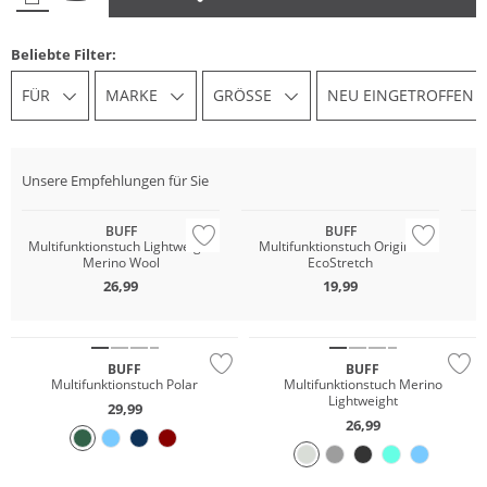
Beliebte Filter:
FÜR
MARKE
GRÖSSE
NEU EINGETROFFEN
Nachhaltig
Unsere Empfehlungen für Sie
Merino
Nachhaltig
Na
BUFF
BUFF
Multifunktionstuch Lightweight
Multifunktionstuch Original
Merino Wool
EcoStretch
26,99
19,99
Merino
Nachhaltig
Nachhaltig
BUFF
BUFF
Multifunktionstuch Polar
Multifunktionstuch Merino
Lightweight
29,99
26,99
Merino
Nachhaltig
Nachhaltig