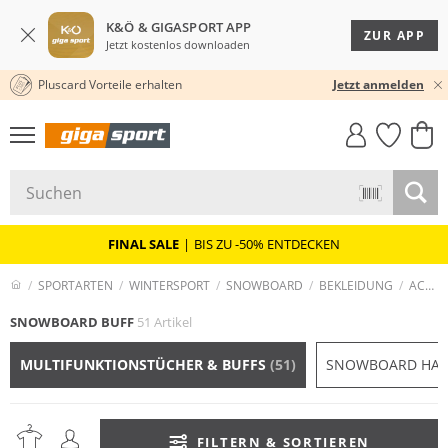
K&Ö & GIGASPORT APP
ZUR APP
Jetzt kostenlos downloaden
Pluscard Vorteile erhalten
★★★★★ 4,8 / 5,0 STERNE
Jetzt anmelden
GIGASTYLE
FAHRRAD­
CLICK &
CLICK &
MUST-HAVE
LEASING
COLLECT
RESERVE
FINAL SALE
|
BIS ZU -50% ENTDECKEN
SPORTARTEN
WINTERSPORT
SNOWBOARD
BEKLEIDUNG
ACCESSOIRES
SNOWBOARD BUFF
51 Artikel
MULTIFUNKTIONSTÜCHER & BUFFS
(51)
SNOWBOARD HA
FILTERN & SORTIEREN