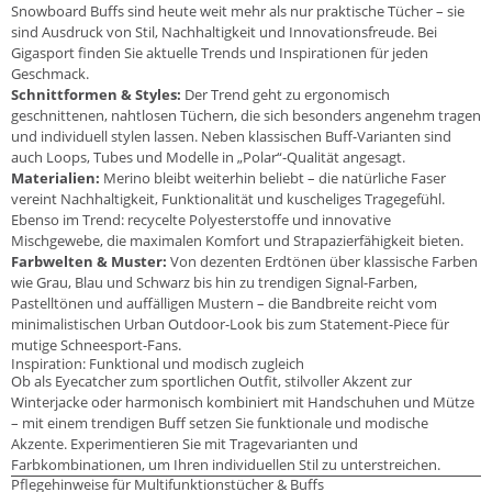
Snowboard Buffs sind heute weit mehr als nur praktische Tücher – sie
sind Ausdruck von Stil, Nachhaltigkeit und Innovationsfreude. Bei
Gigasport finden Sie aktuelle Trends und Inspirationen für jeden
Geschmack.
Schnittformen & Styles:
Der Trend geht zu ergonomisch
geschnittenen, nahtlosen Tüchern, die sich besonders angenehm tragen
und individuell stylen lassen. Neben klassischen Buff-Varianten sind
auch Loops, Tubes und Modelle in „Polar“-Qualität angesagt.
Materialien:
Merino bleibt weiterhin beliebt – die natürliche Faser
vereint Nachhaltigkeit, Funktionalität und kuscheliges Tragegefühl.
Ebenso im Trend: recycelte Polyesterstoffe und innovative
Mischgewebe, die maximalen Komfort und Strapazierfähigkeit bieten.
Farbwelten & Muster:
Von dezenten Erdtönen über klassische Farben
wie Grau, Blau und Schwarz bis hin zu trendigen Signal-Farben,
Pastelltönen und auffälligen Mustern – die Bandbreite reicht vom
minimalistischen Urban Outdoor-Look bis zum Statement-Piece für
mutige Schneesport-Fans.
Inspiration: Funktional und modisch zugleich
Ob als Eyecatcher zum sportlichen Outfit, stilvoller Akzent zur
Winterjacke oder harmonisch kombiniert mit Handschuhen und Mütze
– mit einem trendigen Buff setzen Sie funktionale und modische
Akzente. Experimentieren Sie mit Tragevarianten und
Farbkombinationen, um Ihren individuellen Stil zu unterstreichen.
Pflegehinweise für Multifunktionstücher & Buffs