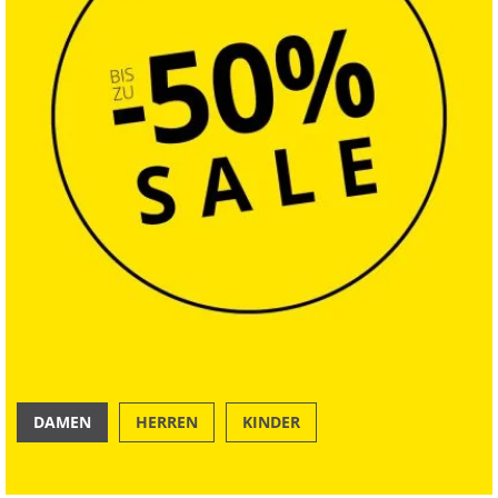
DAMEN
HERREN
KINDER
Merino
OUTDOOR
SWIM & BEACH
Nachhaltig
Nachhaltig