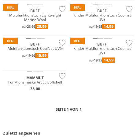
DEAL
DEAL
BUFF
BUFF
Multifunktionstuch Lightweight
Kinder Multifunktionstuch Coolnet
Merino Wool
UV+
20,99
14,99
26,99
19,95
UVP
UVP
Nachhaltig
Nachhaltig
DEAL
DEAL
BUFF
BUFF
Multifunktionstuch CoolNet UV®
Kinder Multifunktionstuch Coolnet
UV+
15,99
19,99
UVP
14,99
19,95
UVP
Nachhaltig
MAMMUT
Funktionsmaske Arctic Softshell
35,00
SEITE 1 VON 1
Zuletzt angesehen