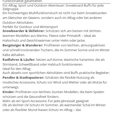
Funktionalität garantieren.
Für Alltag, Sport und Outdoor-Abenteuer: Snowboard Buffs für jede
Zielgruppe
Ein hochwertiges Multifunktionstuch ist nicht nur beim Snowboarden
am Gletscher ein Gewinn, sondern auch im Alltag oder bei anderen
Outdoor-Aktivitäten.
Perfekt für Outdoor und Wintersport
Snowboarder & Skifahrer:
Schützen sich am besten mit dichten,
warmen Modellen aus Merino, Fleece oder Primaloft – ideal als
Halsschutz und Gesichtswärmer unter Helm oder Jacke.
Bergsteiger & Wanderer:
Profitieren von leichten, atmungsaktiven
und schnell trocknenden Tüchern, die im Sommer Sonne und im Winter
Kälte abhalten.
Radfahrer & Läufer:
Setzen auf dünne, elastische Varianten, die als
Stirnband, Schweißband oder Halstuch funktionieren.
Ideal für den Alltag
Auch abseits von sportlichen Aktivitäten sind Buffs praktische Begleiter:
Pendler & Stadtspazierer:
Schätzen die flexible Nutzung als
modisches Accessoire, Schutz vor Wind und Wetter oder als Mütze für
unterwegs.
Kinder:
Profitieren von leichten, bunten Modellen, die beim Spielen
schützen und die Gesundheit fördern.
Mehr als ein Sport-Accessoire: Für jede Jahreszeit geeignet
Ob als leichter UV-Schutz im Sommer, als wärmender Schal im Winter
oder als flexibler Mund-Nasen-Schutz im Alltag – das