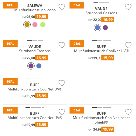
SALEWA
DEAL
DEAL
VAUDE
Multifunktionstuch Icono
Stirnband Cassons
19,99
26,00
UVP
16,99
22,00
UVP
Nachhaltig
Nachhaltig
DEAL
DEAL
VAUDE
BUFF
Stirnband Cassons
Multifunktionstuch CoolNet UV®
16,99
15,99
22,00
19,99
UVP
UVP
Nachhaltig
DEAL
BUFF
JETZT ENTDECKEN
Multifunktionstuch CoolNet UV®
15,99
19,99
UVP
Nachhaltig
Nachhaltig
DEAL
DEAL
BUFF
BUFF
Multifunktionstuch CoolNet UV®
Multifunktionstuch CoolNet Insect
Shield®
15,99
19,99
Merino
UVP
19,99
24,99
UVP
Nachhaltig
Nachhaltig