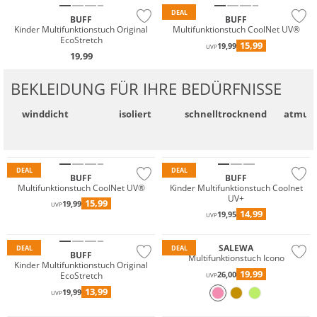
DEAL
BUFF
BUFF
Kinder Multifunktionstuch Original
Multifunktionstuch CoolNet UV®
EcoStretch
15,99
19,99
UVP
19,99
BEKLEIDUNG FÜR IHRE BEDÜRFNISSE
winddicht
isoliert
schnell­trocknend
atmung
Nachhaltig
Nachhaltig
DEAL
DEAL
BUFF
BUFF
Multifunktionstuch CoolNet UV®
Kinder Multifunktionstuch Coolnet
UV+
15,99
19,99
UVP
14,99
19,95
UVP
Nachhaltig
Nachhaltig
SALEWA
DEAL
DEAL
BUFF
Multifunktionstuch Icono
Kinder Multifunktionstuch Original
19,99
26,00
EcoStretch
UVP
13,99
19,99
UVP
Nachhaltig
Nachhaltig