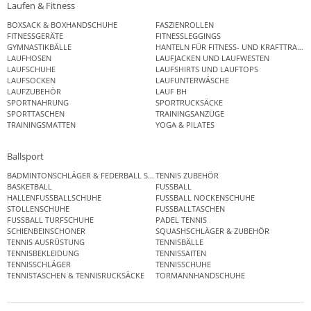
Laufen & Fitness
BOXSACK & BOXHANDSCHUHE
FASZIENROLLEN
FITNESSGERÄTE
FITNESSLEGGINGS
GYMNASTIKBÄLLE
HANTELN FÜR FITNESS- UND KRAFTTRAINI
LAUFHOSEN
LAUFJACKEN UND LAUFWESTEN
LAUFSCHUHE
LAUFSHIRTS UND LAUFTOPS
LAUFSOCKEN
LAUFUNTERWÄSCHE
LAUFZUBEHÖR
LAUF BH
SPORTNAHRUNG
SPORTRUCKSÄCKE
SPORTTASCHEN
TRAININGSANZÜGE
TRAININGSMATTEN
YOGA & PILATES
Ballsport
BADMINTONSCHLÄGER & FEDERBALL SETS
TENNIS ZUBEHÖR
BASKETBALL
FUSSBALL
HALLENFUSSBALLSCHUHE
FUSSBALL NOCKENSCHUHE
STOLLENSCHUHE
FUSSBALLTASCHEN
FUSSBALL TURFSCHUHE
PADEL TENNIS
SCHIENBEINSCHONER
SQUASHSCHLÄGER & ZUBEHÖR
TENNIS AUSRÜSTUNG
TENNISBÄLLE
TENNISBEKLEIDUNG
TENNISSAITEN
TENNISSCHLÄGER
TENNISSCHUHE
TENNISTASCHEN & TENNISRUCKSÄCKE
TORMANNHANDSCHUHE