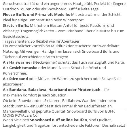
Geruchsneutralität und ein angenehmes Hautgefühl. Perfekt für längere
Outdoor-Touren oder als Snowboard Buff für kalte Tage.
Fleece-Buffs und Primaloft-Modelle:
Mit extra wärmender Schicht,
ideal für eisige Temperaturen beim Wintersport.
Stretch-Buffs:
Mit hohem Elastan-Anteil für beste Passform und
vielseitige Tragemöglichkeiten – vom Stirnband über die Mütze bis zum
Gesichtsschutz.
Tragevarianten: So flexibel wie Ihr Abenteuer
Ein wesentlicher Vorteil von Multifunktionstüchern: Ihre wandelbare
Nutzung. Mit wenigen Handgriffen lassen sich Snowboard Buffs und
Tücher auf verschiedene Arten tragen:
Als Halswärmer
(Neckwarmer) schützt das Tuch vor Zugluft und Kälte.
Als Gesichtsmaske
oder Mund-Nasen-Schutz bei Wind und
Pulverschnee.
Als Stirnband
oder Mütze, um Wärme zu speichern oder Schweiß zu
absorbieren.
Als Bandana, Balaclava, Haarband oder Piratentuch
– für
maximalen Komfort je nach Situation.
Ob beim Snowboarden, Skifahren, Radfahren, Wandern oder beim
Stadtbummel – ein Buff passt sich immer Ihren Bedürfnissen an.
Markenvielfalt und geprüfte Qualität: Snowboard Buffs von BUFF,
MONS ROYALE & Co.
Wenn Sie einen
Snowboard Buff online kaufen
, sind Qualität,
Langlebigkeit und Tragekomfort entscheidende Faktoren. Deshalb setzt