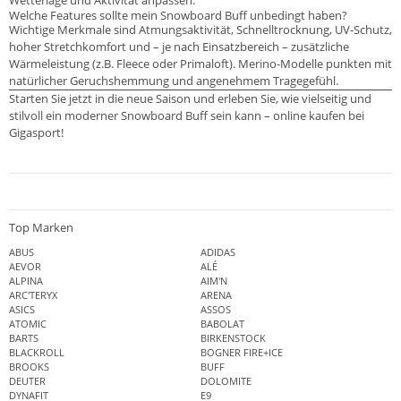
Wetterlage und Aktivität anpassen.
Welche Features sollte mein Snowboard Buff unbedingt haben?
Wichtige Merkmale sind Atmungsaktivität, Schnelltrocknung, UV-Schutz,
hoher Stretchkomfort und – je nach Einsatzbereich – zusätzliche
Wärmeleistung (z.B. Fleece oder Primaloft). Merino-Modelle punkten mit
natürlicher Geruchshemmung und angenehmem Tragegefühl.
Starten Sie jetzt in die neue Saison und erleben Sie, wie vielseitig und
stilvoll ein moderner Snowboard Buff sein kann – online kaufen bei
Gigasport!
Top Marken
ABUS
ADIDAS
AEVOR
ALÉ
ALPINA
AIM'N
ARC'TERYX
ARENA
ASICS
ASSOS
ATOMIC
BABOLAT
BARTS
BIRKENSTOCK
BLACKROLL
BOGNER FIRE+ICE
BROOKS
BUFF
DEUTER
DOLOMITE
DYNAFIT
E9