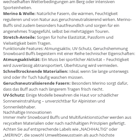
wechselhaften Wetterbedingungen am Berg oder intensiven
Sporteinheiten.
Merino & Wolle:
Natürliche Fasern, die wärmen, Feuchtigkeit
regulieren und von Natur aus geruchsneutralisierend wirken. Merino-
Buffs sind zudem besonders hautfreundlich und sorgen für ein
angenehmes Tragegefühl, selbst bei mehrtägigen Touren.
Stretch-Anteile:
Sorgen für hohe Elastizität, Passform und
Vielseitigkeit beim Tragen.
Funktionale Features: Atmungsaktiv, UV-Schutz, Geruchshemmung
Snowboard Buffs begeistern mit einer Reihe technischer Eigenschaften:
Atmungsaktivität:
Ein Muss bei sportlicher Aktivität – Feuchtigkeit
wird zuverlässig abtransportiert, Überhitzung wird vermieden.
Schnelltrocknende Materialien:
Ideal, wenn Sie lange unterwegs
sind oder Ihr Tuch häufig waschen müssen.
Geruchsneutralisierende Fasern:
Besonders Merino sorgt dafür,
dass das Buff auch nach längerem Tragen frisch riecht.
UV-Schutz:
Einige Modelle bewahren die Haut vor schädlicher
Sonneneinstrahlung – unverzichtbar für Alpinisten und
Sonnenliebhaber.
Nachhaltige Innovationen
Immer mehr Snowboard Buffs und Multifunktionstücher werden aus
recycelten Materialien oder nach nachhaltigen Prinzipien gefertigt.
Achten Sie auf entsprechende Labels wie „NACHHALTIG“ oder
„MERINO“, die sowohl Umweltbewusstsein als auch höchste