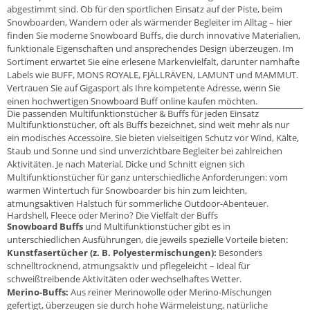
abgestimmt sind. Ob für den sportlichen Einsatz auf der Piste, beim
Snowboarden, Wandern oder als wärmender Begleiter im Alltag – hier
finden Sie moderne Snowboard Buffs, die durch innovative Materialien,
funktionale Eigenschaften und ansprechendes Design überzeugen. Im
Sortiment erwartet Sie eine erlesene Markenvielfalt, darunter namhafte
Labels wie BUFF, MONS ROYALE, FJÄLLRÄVEN, LAMUNT und MAMMUT.
Vertrauen Sie auf Gigasport als Ihre kompetente Adresse, wenn Sie
einen hochwertigen Snowboard Buff online kaufen möchten.
Die passenden Multifunktionstücher & Buffs für jeden Einsatz
Multifunktionstücher, oft als Buffs bezeichnet, sind weit mehr als nur
ein modisches Accessoire. Sie bieten vielseitigen Schutz vor Wind, Kälte,
Staub und Sonne und sind unverzichtbare Begleiter bei zahlreichen
Aktivitäten. Je nach Material, Dicke und Schnitt eignen sich
Multifunktionstücher für ganz unterschiedliche Anforderungen: vom
warmen Wintertuch für Snowboarder bis hin zum leichten,
atmungsaktiven Halstuch für sommerliche Outdoor-Abenteuer.
Hardshell, Fleece oder Merino? Die Vielfalt der Buffs
Snowboard Buffs
und Multifunktionstücher gibt es in
unterschiedlichen Ausführungen, die jeweils spezielle Vorteile bieten:
Kunstfasertücher (z. B. Polyestermischungen):
Besonders
schnelltrocknend, atmungsaktiv und pflegeleicht – ideal für
schweißtreibende Aktivitäten oder wechselhaftes Wetter.
Merino-Buffs:
Aus reiner Merinowolle oder Merino-Mischungen
gefertigt, überzeugen sie durch hohe Wärmeleistung, natürliche