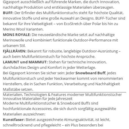
Gigasport ausschließlich auf führende Marken, die durch Innovation,
nachhaltige Produktion und erstklassige Materialien überzeugen.
BUFF:
Der Erfinder des Multifunktionstuchs steht für höchste Qualität,
innovative Stoffe und eine große Auswahl an Designs. BUFF-Tücher sind
bekannt für ihre Vielseitigkeit – von EcoStretch über Polar bis hin zu
Merino Wool Varianten.
MONS ROYALE:
Die neuseeländische Marke setzt auf nachhaltige
Merinowolle und kombiniert funktionale Outdoor-Performance mit
urbanem Stil.
FJÄLLRÄVEN:
Bekannt für robuste, langlebige Outdoor-Ausrüstung –
auch beim Multifunktionstuch für höchste Ansprüche.
LAMUNT und MAMMUT:
Stehen für technische Innovation,
durchdachtes Design und Komfort in jeder Wetterlage.
Bei Gigasport können Sie sicher sein: Jeder
Snowboard Buff
, jedes
Multifunktionstuch und jeder Neckwarmer kommt von renommierten
Herstellern, die in Sachen Funktion, Verarbeitung und Nachhaltigkeit
Maßstäbe setzen.
Materialien, Technologien & Features moderner Multifunktionstücher
Innovative Materialien für jede Jahreszeit
Moderne Multifunktionstücher & Snowboard Buffs sind
hochfunktionale Accessoires, die sich durch sorgfältig ausgewählte
Materialien auszeichnen:
Kunstfaser:
Bietet ausgezeichnete Atmungsaktivität, ist leicht,
schnelltrocknend und pflegeleicht – ein Plus besonders bei