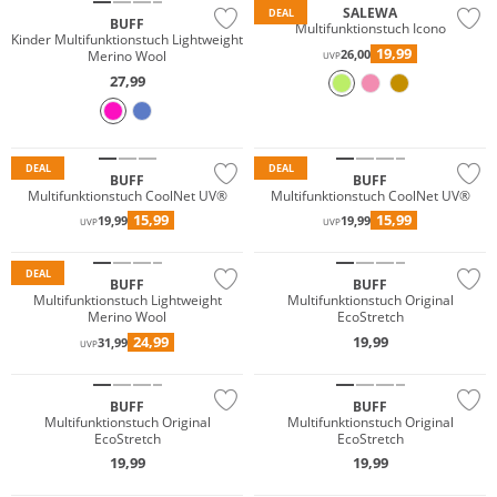
SALEWA
DEAL
BUFF
Multifunktionstuch Icono
Kinder Multifunktionstuch Lightweight
19,99
26,00
Merino Wool
UVP
27,99
Nachhaltig
Nachhaltig
DEAL
DEAL
BUFF
BUFF
Multifunktionstuch CoolNet UV®
Multifunktionstuch CoolNet UV®
Merino
NEU
15,99
15,99
19,99
19,99
UVP
UVP
Nachhaltig
Nachhaltig
DEAL
BUFF
BUFF
Multifunktionstuch Lightweight
Multifunktionstuch Original
Merino Wool
EcoStretch
NEU
NEU
24,99
19,99
31,99
UVP
Nachhaltig
Nachhaltig
BUFF
BUFF
Multifunktionstuch Original
Multifunktionstuch Original
EcoStretch
EcoStretch
NEU
19,99
19,99
Nachhaltig
Nachhaltig