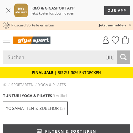
K&Ö & GIGASPORT APP
ZUR APP
Jetzt kostenlos downloaden
Pluscard Vorteile erhalten
KOSTENLOSER VERSAND* & RÜCKVERSAND
Jetzt anmelden
GIGASTYLE
FAHRRAD­
CLICK &
CLICK &
MUST-HAVE
LEASING
COLLECT
RESERVE
FINAL SALE
|
BIS ZU -50% ENTDECKEN
SPORTARTEN
YOGA & PILATES
TUNTURI YOGA & PILATES
3 Artikel
YOGAMATTEN & ZUBEHÖR
(3)
FILTERN & SORTIEREN