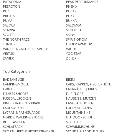
PATAGONIA
PEAK PERFORMANCE
PEEROTON
PHENIX
POC
POLAR
PROTEST
PUKY
PUMA
RUKKA
SALEWA
SALOMON
SCARPA
SCHÖFFEL
SCOTT
SKINY
THE NORTH FACE
SPIRIT OF OM
TUNTURI
UNDER ARMOUR
VAN DEER - RED BULL SPORTS
VAUDE
VIRTUS
YOGISTAR
ZANIER
ZIENER
Top Kategorien
BADEANZÜGE
BIKINI
CAMPINGMÖBEL
CAPS, KAPPEN, FISCHERHÜTE
E-BIKES
FAHRRÄDER | BIKES
FITNESS SHORTS
FLIP FLOPS
FUSSBALLSOCKEN
HAUBEN & MÜTZEN
KINDERTRAGEN & KRAXE
LANGLAUFHOSEN
LAUFSOCKEN
LUFTMATRATZEN
LYCRAS & RASHGUARDS
MOUNTAINBIKE
NORDIC WALKING STÖCKE
OUTDOORSCHUHE
REISETASCHEN
SCOOTER
SCHLAFSACK
SCHWIMMSCHUHE
SPORTUHREN & FITNESSTRACKER
STAND UP PADDLE (SUP)