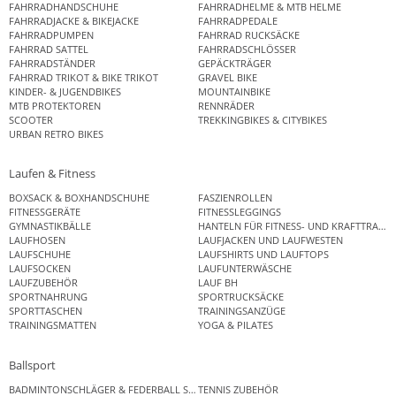
FAHRRADHANDSCHUHE
FAHRRADHELME & MTB HELME
FAHRRADJACKE & BIKEJACKE
FAHRRADPEDALE
FAHRRADPUMPEN
FAHRRAD RUCKSÄCKE
FAHRRAD SATTEL
FAHRRADSCHLÖSSER
FAHRRADSTÄNDER
GEPÄCKTRÄGER
FAHRRAD TRIKOT & BIKE TRIKOT
GRAVEL BIKE
KINDER- & JUGENDBIKES
MOUNTAINBIKE
MTB PROTEKTOREN
RENNRÄDER
SCOOTER
TREKKINGBIKES & CITYBIKES
URBAN RETRO BIKES
Laufen & Fitness
BOXSACK & BOXHANDSCHUHE
FASZIENROLLEN
FITNESSGERÄTE
FITNESSLEGGINGS
GYMNASTIKBÄLLE
HANTELN FÜR FITNESS- UND KRAFTTRAINI
LAUFHOSEN
LAUFJACKEN UND LAUFWESTEN
LAUFSCHUHE
LAUFSHIRTS UND LAUFTOPS
LAUFSOCKEN
LAUFUNTERWÄSCHE
LAUFZUBEHÖR
LAUF BH
SPORTNAHRUNG
SPORTRUCKSÄCKE
SPORTTASCHEN
TRAININGSANZÜGE
TRAININGSMATTEN
YOGA & PILATES
Ballsport
BADMINTONSCHLÄGER & FEDERBALL SETS
TENNIS ZUBEHÖR