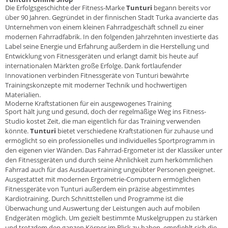
Die Erfolgsgeschichte der Fitness-Marke
Tunturi
begann bereits vor
über 90 Jahren. Gegründet in der finnischen Stadt Turka avancierte das
Unternehmen von einem kleinen Fahrradgeschäft schnell zu einer
modernen Fahrradfabrik. In den folgenden Jahrzehnten investierte das
Label seine Energie und Erfahrung außerdem in die Herstellung und
Entwicklung von Fitnessgeräten und erlangt damit bis heute auf
internationalen Märkten große Erfolge. Dank fortlaufender
Innovationen verbinden Fitnessgeräte von Tunturi bewährte
Trainingskonzepte mit moderner Technik und hochwertigen
Materialien.
Moderne Kraftstationen für ein ausgewogenes Training
Sport hält jung und gesund, doch der regelmäßige Weg ins Fitness-
Studio kostet Zeit, die man eigentlich für das Training verwenden
könnte.
Tunturi
bietet verschiedene Kraftstationen für zuhause und
ermöglicht so ein professionelles und individuelles Sportprogramm in
den eigenen vier Wänden. Das Fahrrad-Ergometer ist der Klassiker unter
den Fitnessgeräten und durch seine Ähnlichkeit zum herkömmlichen
Fahrrad auch für das Ausdauertraining ungeübter Personen geeignet.
Ausgestattet mit modernen Ergometrie-Computern ermöglichen
Fitnessgeräte von Tunturi außerdem ein präzise abgestimmtes
Kardiotraining. Durch Schnittstellen und Programme ist die
Überwachung und Auswertung der Leistungen auch auf mobilen
Endgeräten möglich. Um gezielt bestimmte Muskelgruppen zu stärken
und trotzdem den ganzen Körper im Blick zu haben, empfiehlt sich die