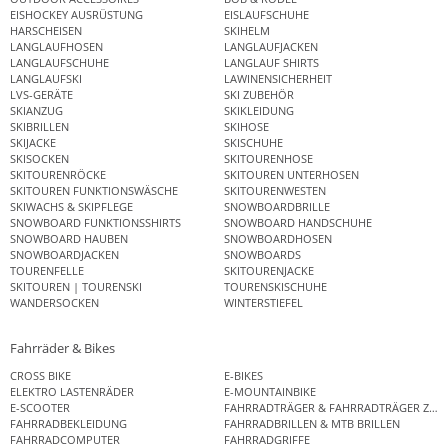
EISHOCKEY AUSRÜSTUNG
EISLAUFSCHUHE
HARSCHEISEN
SKIHELM
LANGLAUFHOSEN
LANGLAUFJACKEN
LANGLAUFSCHUHE
LANGLAUF SHIRTS
LANGLAUFSKI
LAWINENSICHERHEIT
LVS-GERÄTE
SKI ZUBEHÖR
SKIANZUG
SKIKLEIDUNG
SKIBRILLEN
SKIHOSE
SKIJACKE
SKISCHUHE
SKISOCKEN
SKITOURENHOSE
SKITOURENRÖCKE
SKITOUREN UNTERHOSEN
SKITOUREN FUNKTIONSWÄSCHE
SKITOURENWESTEN
SKIWACHS & SKIPFLEGE
SNOWBOARDBRILLE
SNOWBOARD FUNKTIONSSHIRTS
SNOWBOARD HANDSCHUHE
SNOWBOARD HAUBEN
SNOWBOARDHOSEN
SNOWBOARDJACKEN
SNOWBOARDS
TOURENFELLE
SKITOURENJACKE
SKITOUREN | TOURENSKI
TOURENSKISCHUHE
WANDERSOCKEN
WINTERSTIEFEL
Fahrräder & Bikes
CROSS BIKE
E-BIKES
ELEKTRO LASTENRÄDER
E-MOUNTAINBIKE
E-SCOOTER
FAHRRADTRÄGER & FAHRRADTRÄGER ZUB
FAHRRADBEKLEIDUNG
FAHRRADBRILLEN & MTB BRILLEN
FAHRRADCOMPUTER
FAHRRADGRIFFE