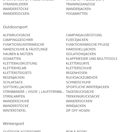
STRANDKLEIDER
TRAININGSANZÜGE
WANDERSTÖCKE
WANDERJACKEN
WANDERSOCKEN
YOGAMATTEN
Outdoorsport
ALPINRUCKSÄCKE
CAMPINGAUSRÜSTUNG
CAMPINGGESCHIRR
FLEECEJACKEN
FUNKTIONSUNTERWÄSCHE
FUNKTIONSWÄSCHE PFLEGE
HANDSCHUHE & FÄUSTLINGE
HARDSHELLJACKEN
HAUBEN & MÜTZEN
ISOLATIONSJACKEN
ISOMATTEN
KLAPPMESSER UND MULTITOOLS
KLETTERAUSRÜSTUNG
KLETTERGURTE
KLETTERHELME
KLETTERSCHUHE
KLETTERSTEIGSETS
REGENHOSEN
REGENJACKEN
RUCKSACKZUBEHÖR
SCHLAFSACK
SCHNEESCHUHE
SOFTSHELLJACKEN
SPORTLICHE WINTERJACKEN
STIRNBÄNDER | VISOR | LAUFSTIRNBAND
TAGESRUCKSÄCKE
STIRNLAMPEN
TREKKINGRUCKSÄCKE
WANDERSCHUHE
WANDERSOCKEN
WANDERSTÖCKE
WINDJACKEN
WINTERSTIEFEL
ZIP OFF HOSEN
Wintersport
OUTDOOR ACCESSOIRES
BOB & RODEL