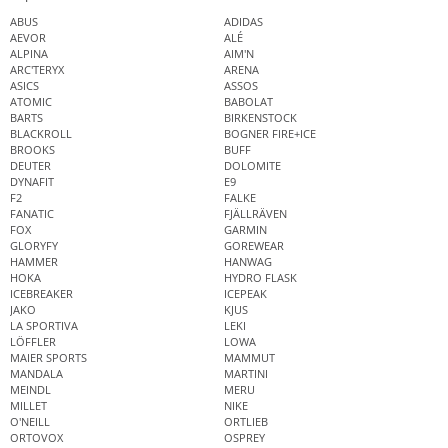
ABUS
ADIDAS
AEVOR
ALÉ
ALPINA
AIM'N
ARC'TERYX
ARENA
ASICS
ASSOS
ATOMIC
BABOLAT
BARTS
BIRKENSTOCK
BLACKROLL
BOGNER FIRE+ICE
BROOKS
BUFF
DEUTER
DOLOMITE
DYNAFIT
E9
F2
FALKE
FANATIC
FJÄLLRÄVEN
FOX
GARMIN
GLORYFY
GOREWEAR
HAMMER
HANWAG
HOKA
HYDRO FLASK
ICEBREAKER
ICEPEAK
JAKO
KJUS
LA SPORTIVA
LEKI
LÖFFLER
LOWA
MAIER SPORTS
MAMMUT
MANDALA
MARTINI
MEINDL
MERU
MILLET
NIKE
O'NEILL
ORTLIEB
ORTOVOX
OSPREY