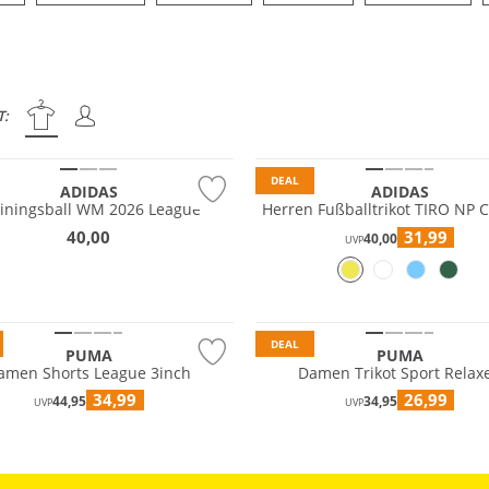
T:
tig
Nachhaltig
DEAL
ADIDAS
ADIDAS
ainingsball WM 2026 League
Herren Fußballtrikot TIRO NP 
40,00
31,99
40,00
UVP
tig
DEAL
PUMA
PUMA
amen Shorts League 3inch
Damen Trikot Sport Relax
34,99
26,99
44,95
34,95
UVP
UVP