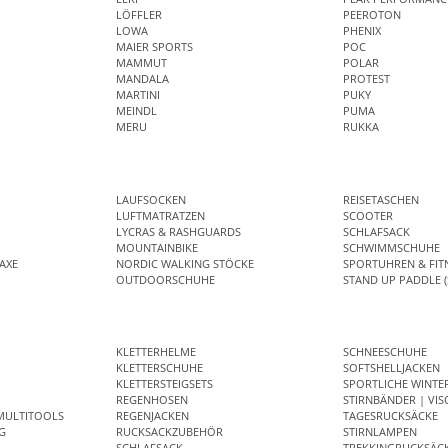
LÖFFLER
PEEROTON
LOWA
PHENIX
MAIER SPORTS
POC
MAMMUT
POLAR
MANDALA
PROTEST
MARTINI
PUKY
MEINDL
PUMA
MERU
RUKKA
LAUFSOCKEN
REISETASCHEN
LUFTMATRATZEN
SCOOTER
LYCRAS & RASHGUARDS
SCHLAFSACK
MOUNTAINBIKE
SCHWIMMSCHUHE
AXE
NORDIC WALKING STÖCKE
SPORTUHREN & FIT
OUTDOORSCHUHE
STAND UP PADDLE (
KLETTERHELME
SCHNEESCHUHE
KLETTERSCHUHE
SOFTSHELLJACKEN
KLETTERSTEIGSETS
SPORTLICHE WINTE
REGENHOSEN
STIRNBÄNDER | VIS
MULTITOOLS
REGENJACKEN
TAGESRUCKSÄCKE
G
RUCKSACKZUBEHÖR
STIRNLAMPEN
SCHLAFSACK
TREKKINGRUCKSÄC