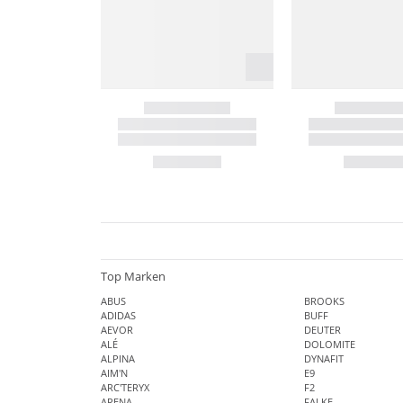
Top Marken
ABUS
BROOKS
ADIDAS
BUFF
AEVOR
DEUTER
ALÉ
DOLOMITE
ALPINA
DYNAFIT
AIM'N
E9
ARC'TERYX
F2
ARENA
FALKE