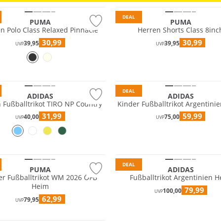
DEAL
PUMA
PUMA
n Polo Class Relaxed Pinnacle
Herren Shorts Class 8inc
30,99
30,99
39,95
39,95
UVP
UVP
tig
Nachhaltig
DEAL
ADIDAS
ADIDAS
 Fußballtrikot TIRO NP Country
Kinder Fußballtrikot Argentini
31,99
59,99
40,00
75,00
UVP
UVP
tig
Nachhaltig
DEAL
PUMA
ADIDAS
r Fußballtrikot WM 2026 ÖFB
Fußballtrikot Argentinien 
Heim
79,99
100,00
UVP
62,99
79,95
UVP