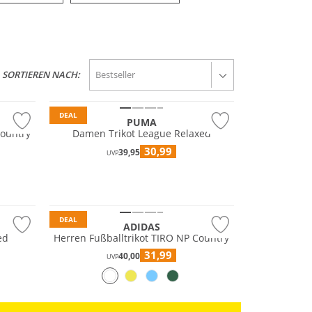
SORTIEREN NACH:
Nachhaltig
DEAL
PUMA
Country
Damen Trikot League Relaxed
30,99
39,95
UVP
Nachhaltig
DEAL
ADIDAS
ed
Herren Fußballtrikot TIRO NP Country
31,99
40,00
UVP