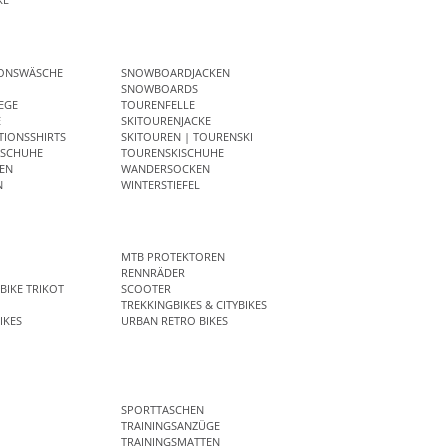
IONSWÄSCHE
SNOWBOARDJACKEN
SNOWBOARDS
EGE
TOURENFELLE
E
SKITOURENJACKE
IONSSHIRTS
SKITOUREN | TOURENSKI
SCHUHE
TOURENSKISCHUHE
EN
WANDERSOCKEN
N
WINTERSTIEFEL
MTB PROTEKTOREN
RENNRÄDER
BIKE TRIKOT
SCOOTER
TREKKINGBIKES & CITYBIKES
IKES
URBAN RETRO BIKES
SPORTTASCHEN
TRAININGSANZÜGE
TRAININGSMATTEN