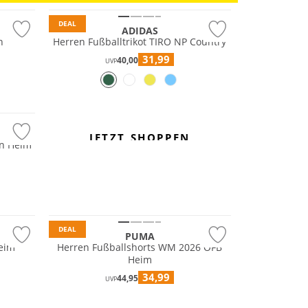
DEAL
ADIDAS
h
Herren Fußballtrikot TIRO NP Country
31,99
40,00
UVP
JETZT SHOPPEN
en Heim
Nachhaltig
DEAL
PUMA
Heim
Herren Fußballshorts WM 2026 ÖFB
Heim
34,99
44,95
UVP