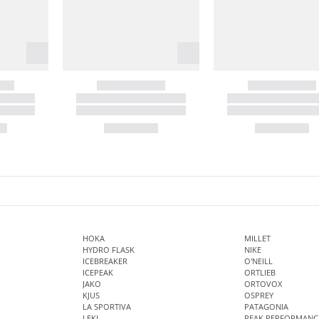
HOKA
MILLET
HYDRO FLASK
NIKE
ICEBREAKER
O'NEILL
ICEPEAK
ORTLIEB
JAKO
ORTOVOX
KJUS
OSPREY
LA SPORTIVA
PATAGONIA
LEKI
PEAK PERFORMANC