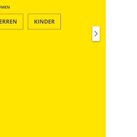
ÄUMEN
ERREN
KINDER
SWIM & BEACH
RUN
Nachhaltig