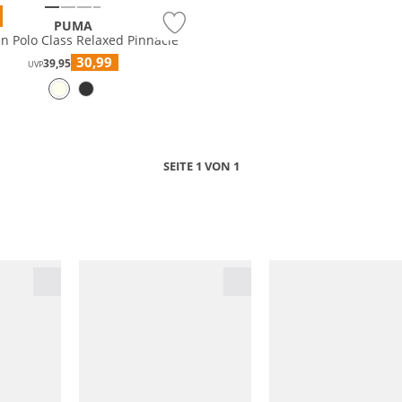
PUMA
n Polo Class Relaxed Pinnacle
30,99
39,95
UVP
SEITE 1 VON 1