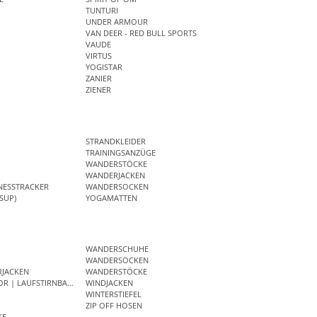
TUNTURI
UNDER ARMOUR
VAN DEER - RED BULL SPORTS
VAUDE
VIRTUS
YOGISTAR
ZANIER
ZIENER
STRANDKLEIDER
TRAININGSANZÜGE
WANDERSTÖCKE
WANDERJACKEN
NESSTRACKER
WANDERSOCKEN
SUP)
YOGAMATTEN
WANDERSCHUHE
WANDERSOCKEN
RJACKEN
WANDERSTÖCKE
OR | LAUFSTIRNBAND
WINDJACKEN
WINTERSTIEFEL
ZIP OFF HOSEN
KE