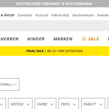
KOSTENLOSER VERSAND* & RÜCKVERSAND
 & ÖHLER
Standorte
PlusCard
Hilfe & FAQs
Geschenkkarte
Newslet
MUST-HAVE
PREIS & WERT
SALE
HERREN
KINDER
MARKEN
SALE
FINAL SALE
|
BIS ZU -50% ENTDECKEN
USSBALL
(9)
GRÖSSE
FARBE
PREIS
RABATT