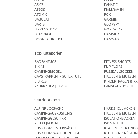
ASICS
FANATIC
ASSOS
FJÄLLRÄVEN
ATOMIC
FOX
BABOLAT
GARMIN
BARTS
GLORYFY
BIRKENSTOCK
GOREWEAR
BLACKROLL
HAMMER
BOGNER FIRE+ICE
HANWAG
Top Kategorien
BADEANZÜGE
FITNESS SHORTS
BIKINI
FLIP FLOPS
CAMPINGMÖBEL
FUSSBALLSOCKEN
CAPS, KAPPEN, FISCHERHÜTE
HAUBEN & MÜTZEN
E-BIKES
KINDERTRAGEN & KR
FAHRRÄDER | BIKES
LANGLAUFHOSEN
Outdoorsport
ALPINRUCKSÄCKE
HARDSHELLJACKEN
CAMPINGAUSRÜSTUNG
HAUBEN & MÜTZEN
CAMPINGGESCHIRR
ISOLATIONSJACKEN
FLEECEJACKEN
ISOMATTEN
FUNKTIONSUNTERWÄSCHE
KLAPPMESSER UND 
FUNKTIONSWÄSCHE PFLEGE
KLETTERAUSRÜSTUN
HANDSCHUHE & FÄUSTLINGE
KLETTERGURTE