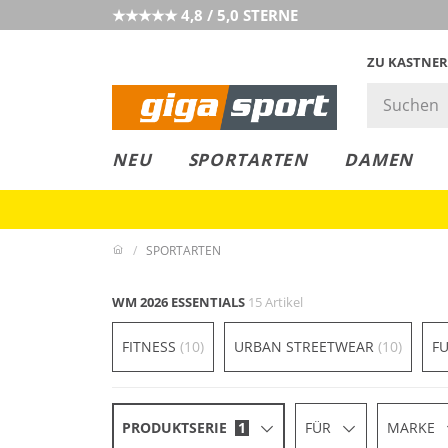
★★★★★ 4,8 / 5,0 STERNE
ZU KASTNER
GIGAGREEN
GIGASTYLE
FAHRRAD­
CLICK &
CLICK &
NEU
SPORTARTEN
DAMEN
LEASING
COLLECT
RESERVE
SPORTARTEN
WM 2026 ESSENTIALS
15 Artikel
FITNESS
(10)
URBAN STREETWEAR
(10)
F
PRODUKTSERIE
1
FÜR
MARKE