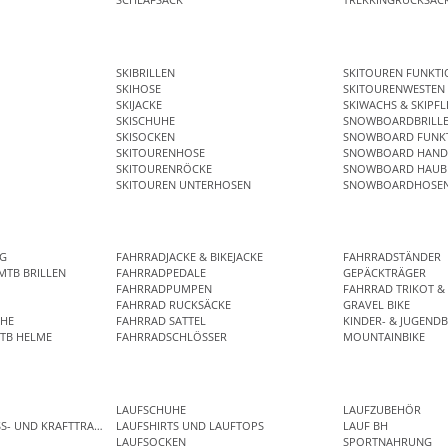
SKIBRILLEN
SKITOUREN FUNKT
SKIHOSE
SKITOURENWESTEN
SKIJACKE
SKIWACHS & SKIPFL
SKISCHUHE
SNOWBOARDBRILL
SKISOCKEN
SNOWBOARD FUNKT
SKITOURENHOSE
SNOWBOARD HAND
SKITOURENRÖCKE
SNOWBOARD HAUB
SKITOUREN UNTERHOSEN
SNOWBOARDHOSE
NG
FAHRRADJACKE & BIKEJACKE
FAHRRADSTÄNDER
MTB BRILLEN
FAHRRADPEDALE
GEPÄCKTRÄGER
R
FAHRRADPUMPEN
FAHRRAD TRIKOT & 
FAHRRAD RUCKSÄCKE
GRAVEL BIKE
HE
FAHRRAD SATTEL
KINDER- & JUGENDB
TB HELME
FAHRRADSCHLÖSSER
MOUNTAINBIKE
LAUFSCHUHE
LAUFZUBEHÖR
SS- UND KRAFTTRAINING
LAUFSHIRTS UND LAUFTOPS
LAUF BH
LAUFSOCKEN
SPORTNAHRUNG