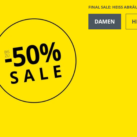
FINAL SALE: HEISS ABR
DAMEN
H
OUTDOOR