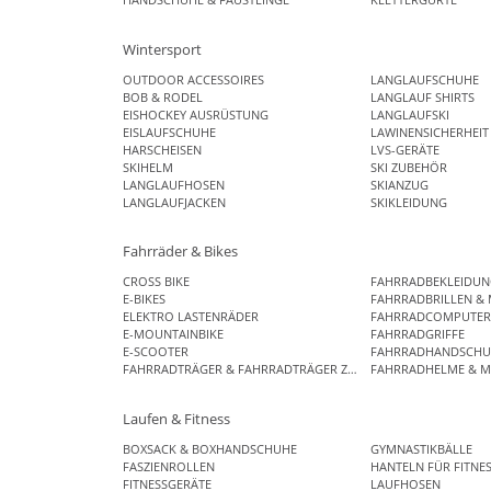
Wintersport
OUTDOOR ACCESSOIRES
LANGLAUFSCHUHE
BOB & RODEL
LANGLAUF SHIRTS
EISHOCKEY AUSRÜSTUNG
LANGLAUFSKI
EISLAUFSCHUHE
LAWINENSICHERHEIT
HARSCHEISEN
LVS-GERÄTE
SKIHELM
SKI ZUBEHÖR
LANGLAUFHOSEN
SKIANZUG
LANGLAUFJACKEN
SKIKLEIDUNG
Fahrräder & Bikes
CROSS BIKE
FAHRRADBEKLEIDU
E-BIKES
FAHRRADBRILLEN & 
ELEKTRO LASTENRÄDER
FAHRRADCOMPUTE
E-MOUNTAINBIKE
FAHRRADGRIFFE
E-SCOOTER
FAHRRADHANDSCHU
FAHRRADTRÄGER & FAHRRADTRÄGER ZUBEHÖR
FAHRRADHELME & M
Laufen & Fitness
BOXSACK & BOXHANDSCHUHE
GYMNASTIKBÄLLE
FASZIENROLLEN
HANTELN FÜR FITNE
FITNESSGERÄTE
LAUFHOSEN