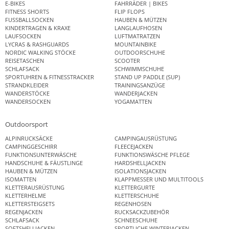
E-BIKES
FAHRRÄDER | BIKES
FITNESS SHORTS
FLIP FLOPS
FUSSBALLSOCKEN
HAUBEN & MÜTZEN
KINDERTRAGEN & KRAXE
LANGLAUFHOSEN
LAUFSOCKEN
LUFTMATRATZEN
LYCRAS & RASHGUARDS
MOUNTAINBIKE
NORDIC WALKING STÖCKE
OUTDOORSCHUHE
REISETASCHEN
SCOOTER
SCHLAFSACK
SCHWIMMSCHUHE
SPORTUHREN & FITNESSTRACKER
STAND UP PADDLE (SUP)
STRANDKLEIDER
TRAININGSANZÜGE
WANDERSTÖCKE
WANDERJACKEN
WANDERSOCKEN
YOGAMATTEN
Outdoorsport
ALPINRUCKSÄCKE
CAMPINGAUSRÜSTUNG
CAMPINGGESCHIRR
FLEECEJACKEN
FUNKTIONSUNTERWÄSCHE
FUNKTIONSWÄSCHE PFLEGE
HANDSCHUHE & FÄUSTLINGE
HARDSHELLJACKEN
HAUBEN & MÜTZEN
ISOLATIONSJACKEN
ISOMATTEN
KLAPPMESSER UND MULTITOOLS
KLETTERAUSRÜSTUNG
KLETTERGURTE
KLETTERHELME
KLETTERSCHUHE
KLETTERSTEIGSETS
REGENHOSEN
REGENJACKEN
RUCKSACKZUBEHÖR
SCHLAFSACK
SCHNEESCHUHE
SOFTSHELLJACKEN
SPORTLICHE WINTERJACKEN