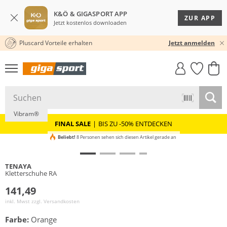
K&Ö & GIGASPORT APP
ZUR APP
Jetzt kostenlos downloaden
Pluscard Vorteile erhalten
30 TAGE RÜCKGABERECHT
Jetzt anmelden
GIGASTYLE
FAHRRAD­
CLICK &
CLICK &
MUST-HAVE
LEASING
COLLECT
RESERVE
Vibram®
FINAL SALE
|
BIS ZU -50% ENTDECKEN
Beliebt!
8 Personen sehen sich diesen Artikel gerade an
TENAYA
Kletterschuhe RA
141,49
inkl. Mwst zzgl.
Versandkosten
Farbe:
Orange