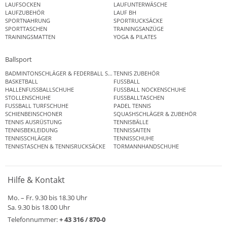
LAUFSOCKEN
LAUFUNTERWÄSCHE
LAUFZUBEHÖR
LAUF BH
SPORTNAHRUNG
SPORTRUCKSÄCKE
SPORTTASCHEN
TRAININGSANZÜGE
TRAININGSMATTEN
YOGA & PILATES
Ballsport
BADMINTONSCHLÄGER & FEDERBALL SETS
TENNIS ZUBEHÖR
BASKETBALL
FUSSBALL
HALLENFUSSBALLSCHUHE
FUSSBALL NOCKENSCHUHE
STOLLENSCHUHE
FUSSBALLTASCHEN
FUSSBALL TURFSCHUHE
PADEL TENNIS
SCHIENBEINSCHONER
SQUASHSCHLÄGER & ZUBEHÖR
TENNIS AUSRÜSTUNG
TENNISBÄLLE
TENNISBEKLEIDUNG
TENNISSAITEN
TENNISSCHLÄGER
TENNISSCHUHE
TENNISTASCHEN & TENNISRUCKSÄCKE
TORMANNHANDSCHUHE
Hilfe & Kontakt
Mo. – Fr. 9.30 bis 18.30 Uhr
Sa. 9.30 bis 18.00 Uhr
Telefonnummer:
+ 43 316 / 870-0