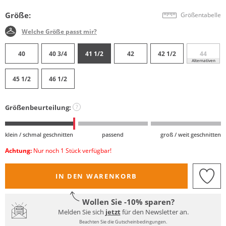
Größe:
Größentabelle
Welche Größe passt mir?
40
40 3/4
41 1/2
42
42 1/2
44
Alternativen
45 1/2
46 1/2
Größenbeurteilung:
?
klein / schmal geschnitten
passend
groß / weit geschnitten
Achtung:
Nur noch 1 Stück verfügbar!
IN DEN WARENKORB
Wollen Sie -10% sparen?
Melden Sie sich
jetzt
für den Newsletter an.
Beachten Sie die Gutscheinbedingungen.