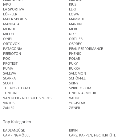
JAKO
KJUS
LA SPORTIVA
LEKI
LÖFFLER
LOWA
MAIER SPORTS
MAMMUT
MANDALA
MARTINI
MEINDL
MERU
MILLET
NIKE
O'NEILL
ORTLIEB
ORTOVOX
OSPREY
PATAGONIA
PEAK PERFORMANCE
PEEROTON
PHENIX
POC
POLAR
PROTEST
PUKY
PUMA
RUKKA
SALEWA
SALOMON
SCARPA
SCHÖFFEL
SCOTT
SKINY
THE NORTH FACE
SPIRIT OF OM
TUNTURI
UNDER ARMOUR
VAN DEER - RED BULL SPORTS
VAUDE
VIRTUS
YOGISTAR
ZANIER
ZIENER
Top Kategorien
BADEANZÜGE
BIKINI
CAMPINGMÖBEL
CAPS, KAPPEN, FISCHERHÜTE