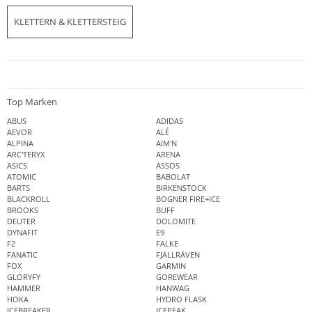
KLETTERN & KLETTERSTEIG
Top Marken
ABUS
ADIDAS
AEVOR
ALÉ
ALPINA
AIM'N
ARC'TERYX
ARENA
ASICS
ASSOS
ATOMIC
BABOLAT
BARTS
BIRKENSTOCK
BLACKROLL
BOGNER FIRE+ICE
BROOKS
BUFF
DEUTER
DOLOMITE
DYNAFIT
E9
F2
FALKE
FANATIC
FJÄLLRÄVEN
FOX
GARMIN
GLORYFY
GOREWEAR
HAMMER
HANWAG
HOKA
HYDRO FLASK
ICEBREAKER
ICEPEAK