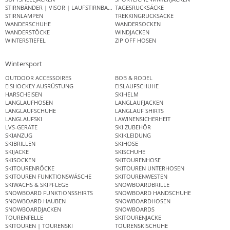
STIRNBÄNDER | VISOR | LAUFSTIRNBAND
TAGESRUCKSÄCKE
STIRNLAMPEN
TREKKINGRUCKSÄCKE
WANDERSCHUHE
WANDERSOCKEN
WANDERSTÖCKE
WINDJACKEN
WINTERSTIEFEL
ZIP OFF HOSEN
Wintersport
OUTDOOR ACCESSOIRES
BOB & RODEL
EISHOCKEY AUSRÜSTUNG
EISLAUFSCHUHE
HARSCHEISEN
SKIHELM
LANGLAUFHOSEN
LANGLAUFJACKEN
LANGLAUFSCHUHE
LANGLAUF SHIRTS
LANGLAUFSKI
LAWINENSICHERHEIT
LVS-GERÄTE
SKI ZUBEHÖR
SKIANZUG
SKIKLEIDUNG
SKIBRILLEN
SKIHOSE
SKIJACKE
SKISCHUHE
SKISOCKEN
SKITOURENHOSE
SKITOURENRÖCKE
SKITOUREN UNTERHOSEN
SKITOUREN FUNKTIONSWÄSCHE
SKITOURENWESTEN
SKIWACHS & SKIPFLEGE
SNOWBOARDBRILLE
SNOWBOARD FUNKTIONSSHIRTS
SNOWBOARD HANDSCHUHE
SNOWBOARD HAUBEN
SNOWBOARDHOSEN
SNOWBOARDJACKEN
SNOWBOARDS
TOURENFELLE
SKITOURENJACKE
SKITOUREN | TOURENSKI
TOURENSKISCHUHE