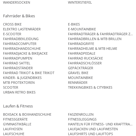
WANDERSOCKEN
WINTERSTIEFEL
Fahrräder & Bikes
CROSS BIKE
E-BIKES
ELEKTRO LASTENRÄDER
E-MOUNTAINBIKE
E-SCOOTER
FAHRRADTRÄGER & FAHRRADTRÄGER ZUB
FAHRRADBEKLEIDUNG
FAHRRADBRILLEN & MTB BRILLEN
FAHRRADCOMPUTER
FAHRRADGRIFFE
FAHRRADHANDSCHUHE
FAHRRADHELME & MTB HELME
FAHRRADJACKE & BIKEJACKE
FAHRRADPEDALE
FAHRRADPUMPEN
FAHRRAD RUCKSÄCKE
FAHRRAD SATTEL
FAHRRADSCHLÖSSER
FAHRRADSTÄNDER
GEPÄCKTRÄGER
FAHRRAD TRIKOT & BIKE TRIKOT
GRAVEL BIKE
KINDER- & JUGENDBIKES
MOUNTAINBIKE
MTB PROTEKTOREN
RENNRÄDER
SCOOTER
TREKKINGBIKES & CITYBIKES
URBAN RETRO BIKES
Laufen & Fitness
BOXSACK & BOXHANDSCHUHE
FASZIENROLLEN
FITNESSGERÄTE
FITNESSLEGGINGS
GYMNASTIKBÄLLE
HANTELN FÜR FITNESS- UND KRAFTTRAINI
LAUFHOSEN
LAUFJACKEN UND LAUFWESTEN
LAUFSCHUHE
LAUFSHIRTS UND LAUFTOPS