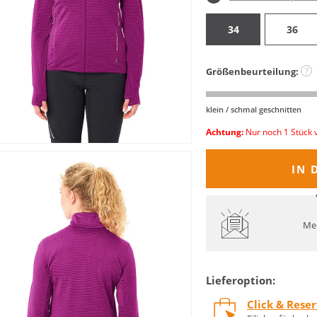
34
36
Größenbeurteilung:
?
klein / schmal geschnitten
Achtung:
Nur noch 1 Stück 
IN 
Mel
Lieferoption:
Click & Rese