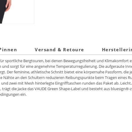
t*innen
Versand & Retoure
Hersteller
er für sportliche Bergtouren, bei denen Bewegungsfreiheit und Klimakomfort 
 und sorgt für eine angenehme Temperaturregulierung. Die aufgeraute Inn
orgt. Der feminine, athletische Schnitt bietet eine körpernahe Passform, die
etzte Nähte an den Schultern reduzieren Reibungspunkte beim Tragen eines Ru
nd zwei mit Mesh hinterlegte Eingrifftaschen runden das Paket ab. Leicht
, trägt die Jacke das VAUDE Green Shape-Label und besteht aus bluesign®-zert
edingungen ein.