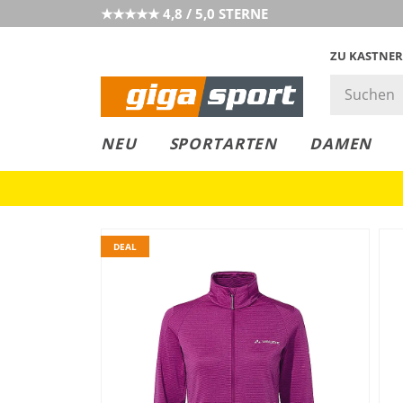
★★★★★ 4,8 / 5,0 STERNE
ZU KASTNER
GIGAGREEN
GIGASTYLE
FAHRRAD­
CLICK &
CLICK &
NEU
SPORTARTEN
DAMEN
LEASING
COLLECT
RESERVE
DEAL