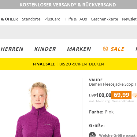
KOSTENLOSER VERSAND* & RÜCKVERSAND
 & ÖHLER
Standorte
PlusCard
Hilfe & FAQs
Geschenkkarte
Newslet
MUST-HAVE
PREIS & WERT
SALE
HERREN
KINDER
MARKEN
SALE
FINAL SALE
|
BIS ZU -50% ENTDECKEN
VAUDE
Damen Fleecejacke Scopi I
69,99
100,00
J
UVP
inkl. Mwst zzgl.
Versandkosten
Farbe:
Pink
Größe:
Welche Größe passt 