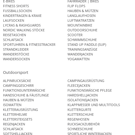
E-BIKES
FAHRRÄDER | BIKES
FITNESS SHORTS
FLIP FLOPS
FUSSBALLSOCKEN
HAUBEN & MÜTZEN
KINDERTRAGEN & KRAXE
LANGLAUFHOSEN
LAUFSOCKEN
LUFTMATRATZEN
LYCRAS & RASHGUARDS
MOUNTAINBIKE
NORDIC WALKING STÖCKE
OUTDOORSCHUHE
REISETASCHEN
SCOOTER
SCHLAFSACK
SCHWIMMSCHUHE
SPORTUHREN & FITNESSTRACKER
STAND UP PADDLE (SUP)
STRANDKLEIDER
TRAININGSANZÜGE
WANDERSTÖCKE
WANDERJACKEN
WANDERSOCKEN
YOGAMATTEN
Outdoorsport
ALPINRUCKSÄCKE
CAMPINGAUSRÜSTUNG
CAMPINGGESCHIRR
FLEECEJACKEN
FUNKTIONSUNTERWÄSCHE
FUNKTIONSWÄSCHE PFLEGE
HANDSCHUHE & FÄUSTLINGE
HARDSHELLJACKEN
HAUBEN & MÜTZEN
ISOLATIONSJACKEN
ISOMATTEN
KLAPPMESSER UND MULTITOOLS
KLETTERAUSRÜSTUNG
KLETTERGURTE
KLETTERHELME
KLETTERSCHUHE
KLETTERSTEIGSETS
REGENHOSEN
REGENJACKEN
RUCKSACKZUBEHÖR
SCHLAFSACK
SCHNEESCHUHE
SOFTSHELLJACKEN
SPORTLICHE WINTERJACKEN