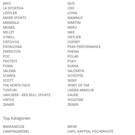
JAKO
KJUS
LA SPORTIVA
LEKI
LÖFFLER
LOWA
MAIER SPORTS
MAMMUT
MANDALA
MARTINI
MEINDL
MERU
MILLET
NIKE
O'NEILL
ORTLIEB
ORTOVOX
OSPREY
PATAGONIA
PEAK PERFORMANCE
PEEROTON
PHENIX
POC
POLAR
PROTEST
PUKY
PUMA
RUKKA
SALEWA
SALOMON
SCARPA
SCHÖFFEL
SCOTT
SKINY
THE NORTH FACE
SPIRIT OF OM
TUNTURI
UNDER ARMOUR
VAN DEER - RED BULL SPORTS
VAUDE
VIRTUS
YOGISTAR
ZANIER
ZIENER
Top Kategorien
BADEANZÜGE
BIKINI
CAMPINGMÖBEL
CAPS, KAPPEN, FISCHERHÜTE