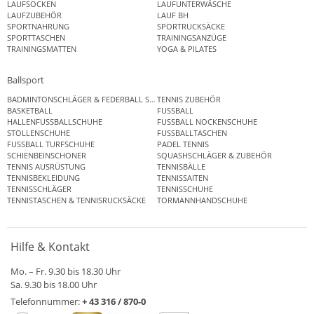
LAUFSOCKEN
LAUFUNTERWÄSCHE
LAUFZUBEHÖR
LAUF BH
SPORTNAHRUNG
SPORTRUCKSÄCKE
SPORTTASCHEN
TRAININGSANZÜGE
TRAININGSMATTEN
YOGA & PILATES
Ballsport
BADMINTONSCHLÄGER & FEDERBALL SETS
TENNIS ZUBEHÖR
BASKETBALL
FUSSBALL
HALLENFUSSBALLSCHUHE
FUSSBALL NOCKENSCHUHE
STOLLENSCHUHE
FUSSBALLTASCHEN
FUSSBALL TURFSCHUHE
PADEL TENNIS
SCHIENBEINSCHONER
SQUASHSCHLÄGER & ZUBEHÖR
TENNIS AUSRÜSTUNG
TENNISBÄLLE
TENNISBEKLEIDUNG
TENNISSAITEN
TENNISSCHLÄGER
TENNISSCHUHE
TENNISTASCHEN & TENNISRUCKSÄCKE
TORMANNHANDSCHUHE
Hilfe & Kontakt
Mo. – Fr. 9.30 bis 18.30 Uhr
Sa. 9.30 bis 18.00 Uhr
Telefonnummer:
+ 43 316 / 870-0