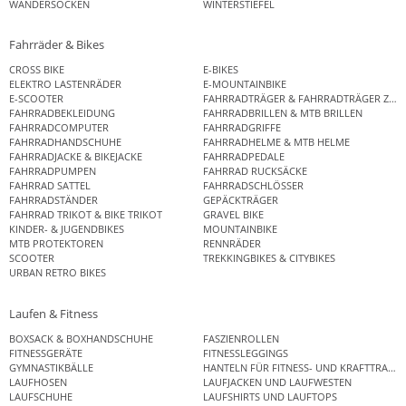
WANDERSOCKEN
WINTERSTIEFEL
Fahrräder & Bikes
CROSS BIKE
E-BIKES
ELEKTRO LASTENRÄDER
E-MOUNTAINBIKE
E-SCOOTER
FAHRRADTRÄGER & FAHRRADTRÄGER ZUB
FAHRRADBEKLEIDUNG
FAHRRADBRILLEN & MTB BRILLEN
FAHRRADCOMPUTER
FAHRRADGRIFFE
FAHRRADHANDSCHUHE
FAHRRADHELME & MTB HELME
FAHRRADJACKE & BIKEJACKE
FAHRRADPEDALE
FAHRRADPUMPEN
FAHRRAD RUCKSÄCKE
FAHRRAD SATTEL
FAHRRADSCHLÖSSER
FAHRRADSTÄNDER
GEPÄCKTRÄGER
FAHRRAD TRIKOT & BIKE TRIKOT
GRAVEL BIKE
KINDER- & JUGENDBIKES
MOUNTAINBIKE
MTB PROTEKTOREN
RENNRÄDER
SCOOTER
TREKKINGBIKES & CITYBIKES
URBAN RETRO BIKES
Laufen & Fitness
BOXSACK & BOXHANDSCHUHE
FASZIENROLLEN
FITNESSGERÄTE
FITNESSLEGGINGS
GYMNASTIKBÄLLE
HANTELN FÜR FITNESS- UND KRAFTTRAINI
LAUFHOSEN
LAUFJACKEN UND LAUFWESTEN
LAUFSCHUHE
LAUFSHIRTS UND LAUFTOPS