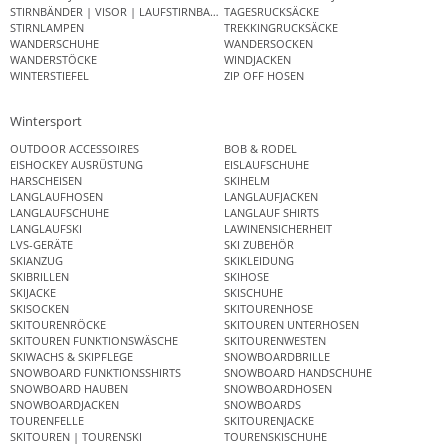
STIRNBÄNDER | VISOR | LAUFSTIRNBAND
TAGESRUCKSÄCKE
STIRNLAMPEN
TREKKINGRUCKSÄCKE
WANDERSCHUHE
WANDERSOCKEN
WANDERSTÖCKE
WINDJACKEN
WINTERSTIEFEL
ZIP OFF HOSEN
Wintersport
OUTDOOR ACCESSOIRES
BOB & RODEL
EISHOCKEY AUSRÜSTUNG
EISLAUFSCHUHE
HARSCHEISEN
SKIHELM
LANGLAUFHOSEN
LANGLAUFJACKEN
LANGLAUFSCHUHE
LANGLAUF SHIRTS
LANGLAUFSKI
LAWINENSICHERHEIT
LVS-GERÄTE
SKI ZUBEHÖR
SKIANZUG
SKIKLEIDUNG
SKIBRILLEN
SKIHOSE
SKIJACKE
SKISCHUHE
SKISOCKEN
SKITOURENHOSE
SKITOURENRÖCKE
SKITOUREN UNTERHOSEN
SKITOUREN FUNKTIONSWÄSCHE
SKITOURENWESTEN
SKIWACHS & SKIPFLEGE
SNOWBOARDBRILLE
SNOWBOARD FUNKTIONSSHIRTS
SNOWBOARD HANDSCHUHE
SNOWBOARD HAUBEN
SNOWBOARDHOSEN
SNOWBOARDJACKEN
SNOWBOARDS
TOURENFELLE
SKITOURENJACKE
SKITOUREN | TOURENSKI
TOURENSKISCHUHE