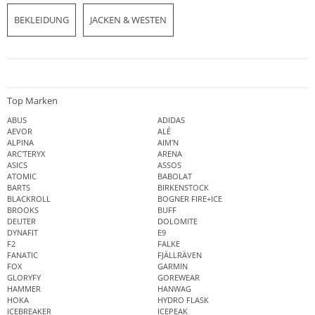
BEKLEIDUNG
JACKEN & WESTEN
Top Marken
ABUS
ADIDAS
AEVOR
ALÉ
ALPINA
AIM'N
ARC'TERYX
ARENA
ASICS
ASSOS
ATOMIC
BABOLAT
BARTS
BIRKENSTOCK
BLACKROLL
BOGNER FIRE+ICE
BROOKS
BUFF
DEUTER
DOLOMITE
DYNAFIT
E9
F2
FALKE
FANATIC
FJÄLLRÄVEN
FOX
GARMIN
GLORYFY
GOREWEAR
HAMMER
HANWAG
HOKA
HYDRO FLASK
ICEBREAKER
ICEPEAK