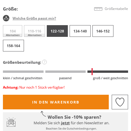
Größe:
Größentabelle
Welche Größe passt mir?
104
110-116
122-128
134-140
146-152
Alternativen
Alternativen
158-164
Größenbeurteilung:
?
klein / schmal geschnitten
passend
groß / weit geschnitten
Achtung:
Nur noch 1 Stück verfügbar!
IN DEN WARENKORB
Wollen Sie -10% sparen?
Melden Sie sich
jetzt
für den Newsletter an.
Beachten Sie die Gutscheinbedingungen.