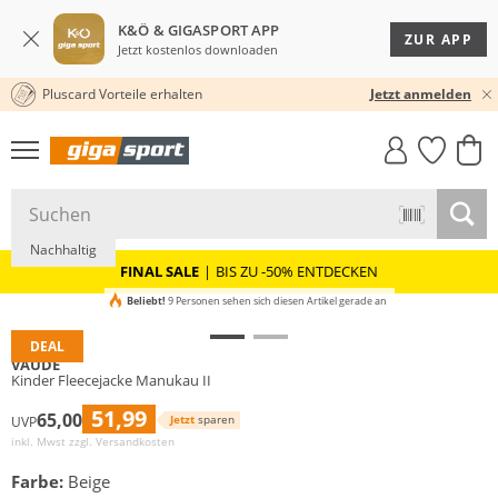
K&Ö & GIGASPORT APP
ZUR APP
Jetzt kostenlos downloaden
Pluscard Vorteile erhalten
30 TAGE RÜCKGABERECHT
Jetzt anmelden
GIGASTYLE
FAHRRAD­
CLICK &
CLICK &
MUST-HAVE
LEASING
COLLECT
RESERVE
Nachhaltig
FINAL SALE
|
BIS ZU -50% ENTDECKEN
Beliebt!
9 Personen sehen sich diesen Artikel gerade an
DEAL
VAUDE
Kinder Fleecejacke Manukau II
51,99
65,00
Jetzt
sparen
UVP
inkl. Mwst zzgl.
Versandkosten
Farbe:
Beige