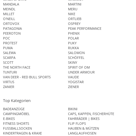
MANDALA
MARTINI
MEINDL
MERU
MILLET
NIKE
O'NEILL
ORTLIEB
ORTOVOX
OSPREY
PATAGONIA
PEAK PERFORMANCE
PEEROTON
PHENIX
POC
POLAR
PROTEST
PUKY
PUMA
RUKKA
SALEWA
SALOMON
SCARPA
SCHÖFFEL
SCOTT
SKINY
THE NORTH FACE
SPIRIT OF OM
TUNTURI
UNDER ARMOUR
VAN DEER - RED BULL SPORTS
VAUDE
VIRTUS
YOGISTAR
ZANIER
ZIENER
Top Kategorien
BADEANZÜGE
BIKINI
CAMPINGMÖBEL
CAPS, KAPPEN, FISCHERHÜTE
E-BIKES
FAHRRÄDER | BIKES
FITNESS SHORTS
FLIP FLOPS
FUSSBALLSOCKEN
HAUBEN & MÜTZEN
KINDERTRAGEN & KRAXE
LANGLAUFHOSEN