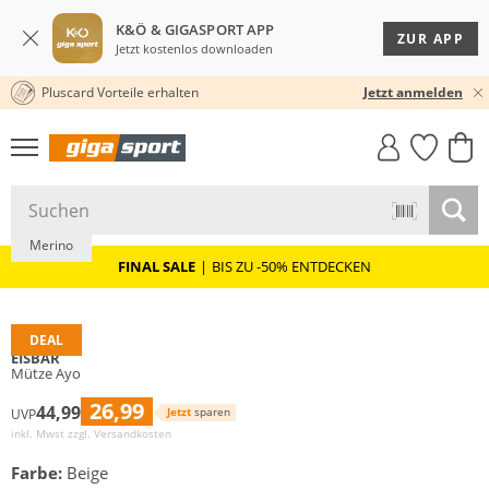
K&Ö & GIGASPORT APP
ZUR APP
Jetzt kostenlos downloaden
Pluscard Vorteile erhalten
30 TAGE RÜCKGABERECHT
Jetzt anmelden
GIGASTYLE
FAHRRAD­
CLICK &
CLICK &
MUST-HAVE
LEASING
COLLECT
RESERVE
Merino
FINAL SALE
|
BIS ZU -50% ENTDECKEN
DEAL
EISBÄR
Mütze Ayo
26,99
44,99
Jetzt
sparen
UVP
inkl. Mwst zzgl.
Versandkosten
Farbe:
Beige