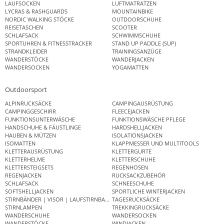
LAUFSOCKEN
LUFTMATRATZEN
LYCRAS & RASHGUARDS
MOUNTAINBIKE
NORDIC WALKING STÖCKE
OUTDOORSCHUHE
REISETASCHEN
SCOOTER
SCHLAFSACK
SCHWIMMSCHUHE
SPORTUHREN & FITNESSTRACKER
STAND UP PADDLE (SUP)
STRANDKLEIDER
TRAININGSANZÜGE
WANDERSTÖCKE
WANDERJACKEN
WANDERSOCKEN
YOGAMATTEN
Outdoorsport
ALPINRUCKSÄCKE
CAMPINGAUSRÜSTUNG
CAMPINGGESCHIRR
FLEECEJACKEN
FUNKTIONSUNTERWÄSCHE
FUNKTIONSWÄSCHE PFLEGE
HANDSCHUHE & FÄUSTLINGE
HARDSHELLJACKEN
HAUBEN & MÜTZEN
ISOLATIONSJACKEN
ISOMATTEN
KLAPPMESSER UND MULTITOOLS
KLETTERAUSRÜSTUNG
KLETTERGURTE
KLETTERHELME
KLETTERSCHUHE
KLETTERSTEIGSETS
REGENHOSEN
REGENJACKEN
RUCKSACKZUBEHÖR
SCHLAFSACK
SCHNEESCHUHE
SOFTSHELLJACKEN
SPORTLICHE WINTERJACKEN
STIRNBÄNDER | VISOR | LAUFSTIRNBAND
TAGESRUCKSÄCKE
STIRNLAMPEN
TREKKINGRUCKSÄCKE
WANDERSCHUHE
WANDERSOCKEN
WANDERSTÖCKE
WINDJACKEN