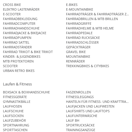
CROSS BIKE
E-BIKES
ELEKTRO LASTENRÄDER
E-MOUNTAINBIKE
E-SCOOTER
FAHRRADTRÄGER & FAHRRADTRÄGER ZUB
FAHRRADBEKLEIDUNG
FAHRRADBRILLEN & MTB BRILLEN
FAHRRADCOMPUTER
FAHRRADGRIFFE
FAHRRADHANDSCHUHE
FAHRRADHELME & MTB HELME
FAHRRADJACKE & BIKEJACKE
FAHRRADPEDALE
FAHRRADPUMPEN
FAHRRAD RUCKSÄCKE
FAHRRAD SATTEL
FAHRRADSCHLÖSSER
FAHRRADSTÄNDER
GEPÄCKTRÄGER
FAHRRAD TRIKOT & BIKE TRIKOT
GRAVEL BIKE
KINDER- & JUGENDBIKES
MOUNTAINBIKE
MTB PROTEKTOREN
RENNRÄDER
SCOOTER
TREKKINGBIKES & CITYBIKES
URBAN RETRO BIKES
Laufen & Fitness
BOXSACK & BOXHANDSCHUHE
FASZIENROLLEN
FITNESSGERÄTE
FITNESSLEGGINGS
GYMNASTIKBÄLLE
HANTELN FÜR FITNESS- UND KRAFTTRAINI
LAUFHOSEN
LAUFJACKEN UND LAUFWESTEN
LAUFSCHUHE
LAUFSHIRTS UND LAUFTOPS
LAUFSOCKEN
LAUFUNTERWÄSCHE
LAUFZUBEHÖR
LAUF BH
SPORTNAHRUNG
SPORTRUCKSÄCKE
SPORTTASCHEN
TRAININGSANZÜGE