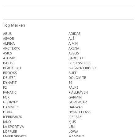
Top Marken
ABUS
ADIDAS
AEVOR
ALÉ
ALPINA
AIM'N
ARC'TERYX
ARENA
ASICS
ASSOS
ATOMIC
BABOLAT
BARTS
BIRKENSTOCK
BLACKROLL
BOGNER FIRE+ICE
BROOKS
BUFF
DEUTER
DOLOMITE
DYNAFIT
E9
F2
FALKE
FANATIC
FJÄLLRÄVEN
FOX
GARMIN
GLORYFY
GOREWEAR
HAMMER
HANWAG
HOKA
HYDRO FLASK
ICEBREAKER
ICEPEAK
JAKO
KJUS
LA SPORTIVA
LEKI
LÖFFLER
LOWA
MAIER SPORTS
MAMMUT