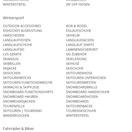
WINTERSTIEFEL
ZIP OFF HOSEN
Wintersport
OUTDOOR ACCESSOIRES
BOB & RODEL
EISHOCKEY AUSRÜSTUNG
EISLAUFSCHUHE
HARSCHEISEN
SKIHELM
LANGLAUFHOSEN
LANGLAUFJACKEN
LANGLAUFSCHUHE
LANGLAUF SHIRTS
LANGLAUFSKI
LAWINENSICHERHEIT
LVS-GERÄTE
SKI ZUBEHÖR
SKIANZUG
SKIKLEIDUNG
SKIBRILLEN
SKIHOSE
SKIJACKE
SKISCHUHE
SKISOCKEN
SKITOURENHOSE
SKITOURENRÖCKE
SKITOUREN UNTERHOSEN
SKITOUREN FUNKTIONSWÄSCHE
SKITOURENWESTEN
SKIWACHS & SKIPFLEGE
SNOWBOARDBRILLE
SNOWBOARD FUNKTIONSSHIRTS
SNOWBOARD HANDSCHUHE
SNOWBOARD HAUBEN
SNOWBOARDHOSEN
SNOWBOARDJACKEN
SNOWBOARDS
TOURENFELLE
SKITOURENJACKE
SKITOUREN | TOURENSKI
TOURENSKISCHUHE
WANDERSOCKEN
WINTERSTIEFEL
Fahrräder & Bikes