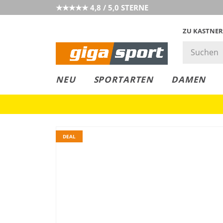
★★★★★ 4,8 / 5,0 STERNE
ZU KASTNER
GIGAGREEN
GIGASTYLE
FAHRRAD­
CLICK &
CLICK &
NEU
SPORTARTEN
DAMEN
LEASING
COLLECT
RESERVE
DEAL