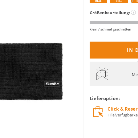
DEAL
DEAL
Größenbeurteilung:
?
klein / schmal geschnitten
IN 
Mel
Lieferoption:
Click & Rese
Filialverfügbark