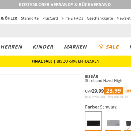
KOSTENLOSER VERSAND* & RÜCKVERSAND
 & ÖHLER
Standorte
PlusCard
Hilfe & FAQs
Geschenkkarte
Newslet
MUST-HAVE
PREIS & WERT
SALE
HERREN
KINDER
MARKEN
SALE
FINAL SALE
|
BIS ZU -50% ENTDECKEN
EISBÄR
Stirnband Havel High
23,99
29,99
Jet
UVP
inkl. Mwst zzgl.
Versandkosten
Farbe:
Schwarz