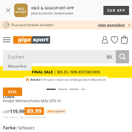
K&Ö & GIGASPORT APP
ZUR APP
Jetzt kostenlos downloaden
Pluscard Vorteile erhalten
30 TAGE RÜCKGABERECHT
Jetzt anmelden
GIGASTYLE
FAHRRAD­
CLICK &
CLICK &
MUST-HAVE
Nachhaltig
LEASING
COLLECT
RESERVE
GORE-TEX
Wasserfest
FINAL SALE
|
BIS ZU -50% ENTDECKEN
Beliebt!
5 Personen haben den Artikel gerade im Warenkorb
DEAL
LOWA
Kinder Winterschuhe Milo GTX Hi
89,99
119,99
Jetzt
sparen
UVP
inkl. Mwst zzgl.
Versandkosten
Farbe:
Schwarz