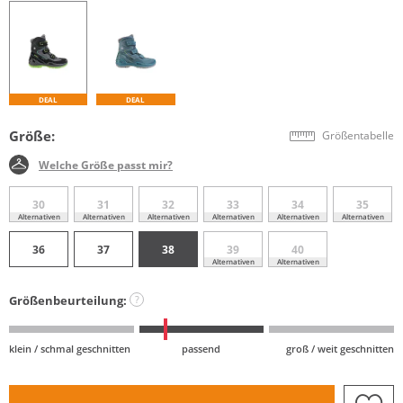
DEAL
DEAL
Größe:
Größentabelle
Welche Größe passt mir?
30
31
32
33
34
35
Alternativen
Alternativen
Alternativen
Alternativen
Alternativen
Alternativen
36
37
38
39
40
Alternativen
Alternativen
Größenbeurteilung:
?
klein / schmal geschnitten
passend
groß / weit geschnitten