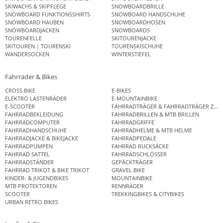
SKIWACHS & SKIPFLEGE
SNOWBOARDBRILLE
SNOWBOARD FUNKTIONSSHIRTS
SNOWBOARD HANDSCHUHE
SNOWBOARD HAUBEN
SNOWBOARDHOSEN
SNOWBOARDJACKEN
SNOWBOARDS
TOURENFELLE
SKITOURENJACKE
SKITOUREN | TOURENSKI
TOURENSKISCHUHE
WANDERSOCKEN
WINTERSTIEFEL
Fahrräder & Bikes
CROSS BIKE
E-BIKES
ELEKTRO LASTENRÄDER
E-MOUNTAINBIKE
E-SCOOTER
FAHRRADTRÄGER & FAHRRADTRÄGER ZUB
FAHRRADBEKLEIDUNG
FAHRRADBRILLEN & MTB BRILLEN
FAHRRADCOMPUTER
FAHRRADGRIFFE
FAHRRADHANDSCHUHE
FAHRRADHELME & MTB HELME
FAHRRADJACKE & BIKEJACKE
FAHRRADPEDALE
FAHRRADPUMPEN
FAHRRAD RUCKSÄCKE
FAHRRAD SATTEL
FAHRRADSCHLÖSSER
FAHRRADSTÄNDER
GEPÄCKTRÄGER
FAHRRAD TRIKOT & BIKE TRIKOT
GRAVEL BIKE
KINDER- & JUGENDBIKES
MOUNTAINBIKE
MTB PROTEKTOREN
RENNRÄDER
SCOOTER
TREKKINGBIKES & CITYBIKES
URBAN RETRO BIKES