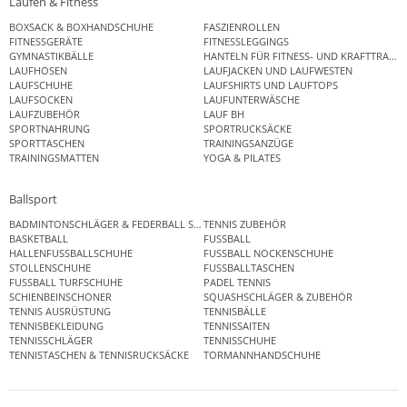
Laufen & Fitness
BOXSACK & BOXHANDSCHUHE
FASZIENROLLEN
FITNESSGERÄTE
FITNESSLEGGINGS
GYMNASTIKBÄLLE
HANTELN FÜR FITNESS- UND KRAFTTRAINI
LAUFHOSEN
LAUFJACKEN UND LAUFWESTEN
LAUFSCHUHE
LAUFSHIRTS UND LAUFTOPS
LAUFSOCKEN
LAUFUNTERWÄSCHE
LAUFZUBEHÖR
LAUF BH
SPORTNAHRUNG
SPORTRUCKSÄCKE
SPORTTASCHEN
TRAININGSANZÜGE
TRAININGSMATTEN
YOGA & PILATES
Ballsport
BADMINTONSCHLÄGER & FEDERBALL SETS
TENNIS ZUBEHÖR
BASKETBALL
FUSSBALL
HALLENFUSSBALLSCHUHE
FUSSBALL NOCKENSCHUHE
STOLLENSCHUHE
FUSSBALLTASCHEN
FUSSBALL TURFSCHUHE
PADEL TENNIS
SCHIENBEINSCHONER
SQUASHSCHLÄGER & ZUBEHÖR
TENNIS AUSRÜSTUNG
TENNISBÄLLE
TENNISBEKLEIDUNG
TENNISSAITEN
TENNISSCHLÄGER
TENNISSCHUHE
TENNISTASCHEN & TENNISRUCKSÄCKE
TORMANNHANDSCHUHE