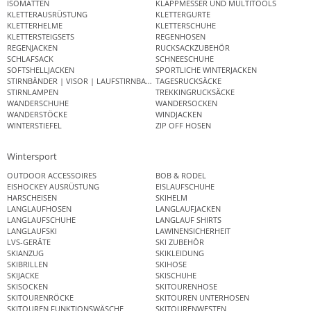
ISOMATTEN
KLAPPMESSER UND MULTITOOLS
KLETTERAUSRÜSTUNG
KLETTERGURTE
KLETTERHELME
KLETTERSCHUHE
KLETTERSTEIGSETS
REGENHOSEN
REGENJACKEN
RUCKSACKZUBEHÖR
SCHLAFSACK
SCHNEESCHUHE
SOFTSHELLJACKEN
SPORTLICHE WINTERJACKEN
STIRNBÄNDER | VISOR | LAUFSTIRNBAND
TAGESRUCKSÄCKE
STIRNLAMPEN
TREKKINGRUCKSÄCKE
WANDERSCHUHE
WANDERSOCKEN
WANDERSTÖCKE
WINDJACKEN
WINTERSTIEFEL
ZIP OFF HOSEN
Wintersport
OUTDOOR ACCESSOIRES
BOB & RODEL
EISHOCKEY AUSRÜSTUNG
EISLAUFSCHUHE
HARSCHEISEN
SKIHELM
LANGLAUFHOSEN
LANGLAUFJACKEN
LANGLAUFSCHUHE
LANGLAUF SHIRTS
LANGLAUFSKI
LAWINENSICHERHEIT
LVS-GERÄTE
SKI ZUBEHÖR
SKIANZUG
SKIKLEIDUNG
SKIBRILLEN
SKIHOSE
SKIJACKE
SKISCHUHE
SKISOCKEN
SKITOURENHOSE
SKITOURENRÖCKE
SKITOUREN UNTERHOSEN
SKITOUREN FUNKTIONSWÄSCHE
SKITOURENWESTEN