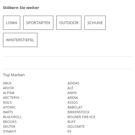
Stöbern Sie weiter
LOWA
SPORTARTEN
OUTDOOR
SCHUHE
WINTERSTIEFEL
Top Marken
ABUS
ADIDAS
AEVOR
ALÉ
ALPINA
AIM'N
ARC'TERYX
ARENA
ASICS
ASSOS
ATOMIC
BABOLAT
BARTS
BIRKENSTOCK
BLACKROLL
BOGNER FIRE+ICE
BROOKS
BUFF
DEUTER
DOLOMITE
DYNAFIT
E9