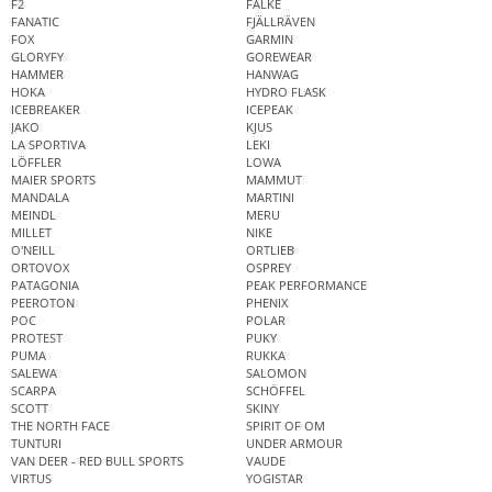
F2
FALKE
FANATIC
FJÄLLRÄVEN
FOX
GARMIN
GLORYFY
GOREWEAR
HAMMER
HANWAG
HOKA
HYDRO FLASK
ICEBREAKER
ICEPEAK
JAKO
KJUS
LA SPORTIVA
LEKI
LÖFFLER
LOWA
MAIER SPORTS
MAMMUT
MANDALA
MARTINI
MEINDL
MERU
MILLET
NIKE
O'NEILL
ORTLIEB
ORTOVOX
OSPREY
PATAGONIA
PEAK PERFORMANCE
PEEROTON
PHENIX
POC
POLAR
PROTEST
PUKY
PUMA
RUKKA
SALEWA
SALOMON
SCARPA
SCHÖFFEL
SCOTT
SKINY
THE NORTH FACE
SPIRIT OF OM
TUNTURI
UNDER ARMOUR
VAN DEER - RED BULL SPORTS
VAUDE
VIRTUS
YOGISTAR