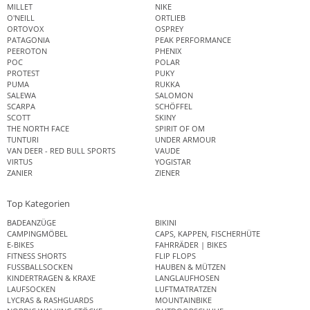
MILLET
NIKE
O'NEILL
ORTLIEB
ORTOVOX
OSPREY
PATAGONIA
PEAK PERFORMANCE
PEEROTON
PHENIX
POC
POLAR
PROTEST
PUKY
PUMA
RUKKA
SALEWA
SALOMON
SCARPA
SCHÖFFEL
SCOTT
SKINY
THE NORTH FACE
SPIRIT OF OM
TUNTURI
UNDER ARMOUR
VAN DEER - RED BULL SPORTS
VAUDE
VIRTUS
YOGISTAR
ZANIER
ZIENER
Top Kategorien
BADEANZÜGE
BIKINI
CAMPINGMÖBEL
CAPS, KAPPEN, FISCHERHÜTE
E-BIKES
FAHRRÄDER | BIKES
FITNESS SHORTS
FLIP FLOPS
FUSSBALLSOCKEN
HAUBEN & MÜTZEN
KINDERTRAGEN & KRAXE
LANGLAUFHOSEN
LAUFSOCKEN
LUFTMATRATZEN
LYCRAS & RASHGUARDS
MOUNTAINBIKE