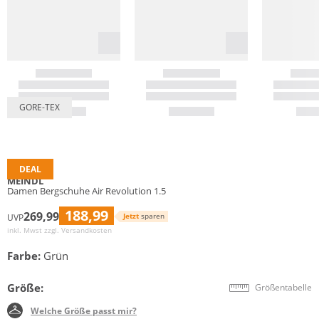
GORE-TEX
DEAL
MEINDL
Damen Bergschuhe Air Revolution 1.5
188,99
269,99
Jetzt
sparen
UVP
inkl. Mwst zzgl.
Versandkosten
Farbe:
Grün
Größe:
Größentabelle
Welche Größe passt mir?