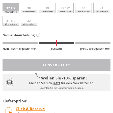
37 1/2
38
39
39 1/2
40
41
Alternativen
Alternativen
Alternativen
Alternativen
Alternativen
Alternativen
41 1/2
42
Alternativen
Alternativen
Größenbeurteilung:
?
klein / schmal geschnitten
passend
groß / weit geschnitten
AUSVERKAUFT
Wollen Sie -10% sparen?
Melden Sie sich
jetzt
für den Newsletter an.
Beachten Sie die Gutscheinbedingungen.
Lieferoption:
Click & Reserve