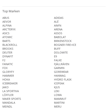
Top Marken
ABUS
ADIDAS
AEVOR
ALÉ
ALPINA
AIM'N
ARC'TERYX
ARENA
ASICS
ASSOS
ATOMIC
BABOLAT
BARTS
BIRKENSTOCK
BLACKROLL
BOGNER FIRE+ICE
BROOKS
BUFF
DEUTER
DOLOMITE
DYNAFIT
E9
F2
FALKE
FANATIC
FJÄLLRÄVEN
FOX
GARMIN
GLORYFY
GOREWEAR
HAMMER
HANWAG
HOKA
HYDRO FLASK
ICEBREAKER
ICEPEAK
JAKO
KJUS
LA SPORTIVA
LEKI
LÖFFLER
LOWA
MAIER SPORTS
MAMMUT
MANDALA
MARTINI
MEINDL
MERU