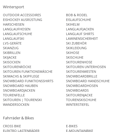
Wintersport
OUTDOOR ACCESSOIRES
BOB & RODEL
EISHOCKEY AUSRÜSTUNG
EISLAUFSCHUHE
HARSCHEISEN
SKIHELM
LANGLAUFHOSEN
LANGLAUFJACKEN
LANGLAUFSCHUHE
LANGLAUF SHIRTS
LANGLAUFSKI
LAWINENSICHERHEIT
LVS-GERÄTE
SKI ZUBEHÖR
SKIANZUG
SKIKLEIDUNG
SKIBRILLEN
SKIHOSE
SKIJACKE
SKISCHUHE
SKISOCKEN
SKITOURENHOSE
SKITOURENRÖCKE
SKITOUREN UNTERHOSEN
SKITOUREN FUNKTIONSWÄSCHE
SKITOURENWESTEN
SKIWACHS & SKIPFLEGE
SNOWBOARDBRILLE
SNOWBOARD FUNKTIONSSHIRTS
SNOWBOARD HANDSCHUHE
SNOWBOARD HAUBEN
SNOWBOARDHOSEN
SNOWBOARDJACKEN
SNOWBOARDS
TOURENFELLE
SKITOURENJACKE
SKITOUREN | TOURENSKI
TOURENSKISCHUHE
WANDERSOCKEN
WINTERSTIEFEL
Fahrräder & Bikes
CROSS BIKE
E-BIKES
ELEKTRO LASTENRÄDER
E-MOUNTAINBIKE