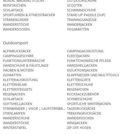
NORDIC WALKING STÖCKE
OUTDOORSCHUHE
REISETASCHEN
SCOOTER
SCHLAFSACK
SCHWIMMSCHUHE
SPORTUHREN & FITNESSTRACKER
STAND UP PADDLE (SUP)
STRANDKLEIDER
TRAININGSANZÜGE
WANDERSTÖCKE
WANDERJACKEN
WANDERSOCKEN
YOGAMATTEN
Outdoorsport
ALPINRUCKSÄCKE
CAMPINGAUSRÜSTUNG
CAMPINGGESCHIRR
FLEECEJACKEN
FUNKTIONSUNTERWÄSCHE
FUNKTIONSWÄSCHE PFLEGE
HANDSCHUHE & FÄUSTLINGE
HARDSHELLJACKEN
HAUBEN & MÜTZEN
ISOLATIONSJACKEN
ISOMATTEN
KLAPPMESSER UND MULTITOOLS
KLETTERAUSRÜSTUNG
KLETTERGURTE
KLETTERHELME
KLETTERSCHUHE
KLETTERSTEIGSETS
REGENHOSEN
REGENJACKEN
RUCKSACKZUBEHÖR
SCHLAFSACK
SCHNEESCHUHE
SOFTSHELLJACKEN
SPORTLICHE WINTERJACKEN
STIRNBÄNDER | VISOR | LAUFSTIRNBAND
TAGESRUCKSÄCKE
STIRNLAMPEN
TREKKINGRUCKSÄCKE
WANDERSCHUHE
WANDERSOCKEN
WANDERSTÖCKE
WINDJACKEN
WINTERSTIEFEL
ZIP OFF HOSEN