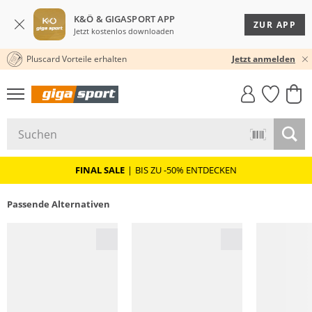
K&Ö & GIGASPORT APP
ZUR APP
Jetzt kostenlos downloaden
Pluscard Vorteile erhalten
30 TAGE RÜCKGABERECHT
Jetzt anmelden
GIGASTYLE
FAHRRAD­
CLICK &
CLICK &
MUST-HAVE
LEASING
COLLECT
RESERVE
FINAL SALE
|
BIS ZU -50% ENTDECKEN
Passende Alternativen