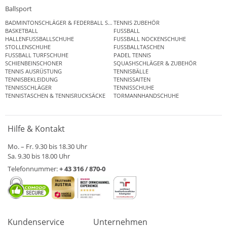
Ballsport
BADMINTONSCHLÄGER & FEDERBALL SETS
TENNIS ZUBEHÖR
BASKETBALL
FUSSBALL
HALLENFUSSBALLSCHUHE
FUSSBALL NOCKENSCHUHE
STOLLENSCHUHE
FUSSBALLTASCHEN
FUSSBALL TURFSCHUHE
PADEL TENNIS
SCHIENBEINSCHONER
SQUASHSCHLÄGER & ZUBEHÖR
TENNIS AUSRÜSTUNG
TENNISBÄLLE
TENNISBEKLEIDUNG
TENNISSAITEN
TENNISSCHLÄGER
TENNISSCHUHE
TENNISTASCHEN & TENNISRUCKSÄCKE
TORMANNHANDSCHUHE
Hilfe & Kontakt
Mo. – Fr. 9.30 bis 18.30 Uhr
Sa. 9.30 bis 18.00 Uhr
Telefonnummer:
+ 43 316 / 870-0
Kundenservice
Unternehmen