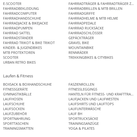
E-SCOOTER
FAHRRADTRÄGER & FAHRRADTRÄGER ZUB
FAHRRADBEKLEIDUNG
FAHRRADBRILLEN & MTB BRILLEN
FAHRRADCOMPUTER
FAHRRADGRIFFE
FAHRRADHANDSCHUHE
FAHRRADHELME & MTB HELME
FAHRRADJACKE & BIKEJACKE
FAHRRADPEDALE
FAHRRADPUMPEN
FAHRRAD RUCKSÄCKE
FAHRRAD SATTEL
FAHRRADSCHLÖSSER
FAHRRADSTÄNDER
GEPÄCKTRÄGER
FAHRRAD TRIKOT & BIKE TRIKOT
GRAVEL BIKE
KINDER- & JUGENDBIKES
MOUNTAINBIKE
MTB PROTEKTOREN
RENNRÄDER
SCOOTER
TREKKINGBIKES & CITYBIKES
URBAN RETRO BIKES
Laufen & Fitness
BOXSACK & BOXHANDSCHUHE
FASZIENROLLEN
FITNESSGERÄTE
FITNESSLEGGINGS
GYMNASTIKBÄLLE
HANTELN FÜR FITNESS- UND KRAFTTRAINI
LAUFHOSEN
LAUFJACKEN UND LAUFWESTEN
LAUFSCHUHE
LAUFSHIRTS UND LAUFTOPS
LAUFSOCKEN
LAUFUNTERWÄSCHE
LAUFZUBEHÖR
LAUF BH
SPORTNAHRUNG
SPORTRUCKSÄCKE
SPORTTASCHEN
TRAININGSANZÜGE
TRAININGSMATTEN
YOGA & PILATES