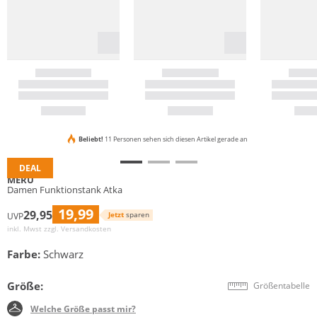
Beliebt!
11 Personen sehen sich diesen Artikel gerade an
DEAL
MERU
Damen Funktionstank Atka
19,99
29,95
Jetzt
sparen
UVP
inkl. Mwst zzgl.
Versandkosten
Farbe:
Schwarz
Größe:
Größentabelle
Welche Größe passt mir?