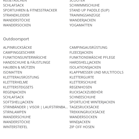
REISETASCHEN
SCOOTER
SCHLAFSACK
SCHWIMMSCHUHE
SPORTUHREN & FITNESSTRACKER
STAND UP PADDLE (SUP)
STRANDKLEIDER
TRAININGSANZÜGE
WANDERSTÖCKE
WANDERJACKEN
WANDERSOCKEN
YOGAMATTEN
Outdoorsport
ALPINRUCKSÄCKE
CAMPINGAUSRÜSTUNG
CAMPINGGESCHIRR
FLEECEJACKEN
FUNKTIONSUNTERWÄSCHE
FUNKTIONSWÄSCHE PFLEGE
HANDSCHUHE & FÄUSTLINGE
HARDSHELLJACKEN
HAUBEN & MÜTZEN
ISOLATIONSJACKEN
ISOMATTEN
KLAPPMESSER UND MULTITOOLS
KLETTERAUSRÜSTUNG
KLETTERGURTE
KLETTERHELME
KLETTERSCHUHE
KLETTERSTEIGSETS
REGENHOSEN
REGENJACKEN
RUCKSACKZUBEHÖR
SCHLAFSACK
SCHNEESCHUHE
SOFTSHELLJACKEN
SPORTLICHE WINTERJACKEN
STIRNBÄNDER | VISOR | LAUFSTIRNBAND
TAGESRUCKSÄCKE
STIRNLAMPEN
TREKKINGRUCKSÄCKE
WANDERSCHUHE
WANDERSOCKEN
WANDERSTÖCKE
WINDJACKEN
WINTERSTIEFEL
ZIP OFF HOSEN