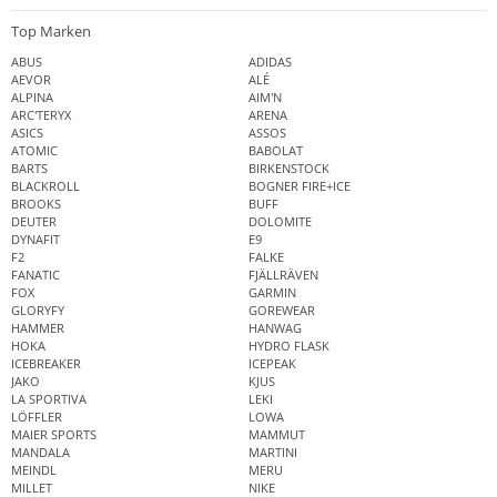
Top Marken
ABUS
ADIDAS
AEVOR
ALÉ
ALPINA
AIM'N
ARC'TERYX
ARENA
ASICS
ASSOS
ATOMIC
BABOLAT
BARTS
BIRKENSTOCK
BLACKROLL
BOGNER FIRE+ICE
BROOKS
BUFF
DEUTER
DOLOMITE
DYNAFIT
E9
F2
FALKE
FANATIC
FJÄLLRÄVEN
FOX
GARMIN
GLORYFY
GOREWEAR
HAMMER
HANWAG
HOKA
HYDRO FLASK
ICEBREAKER
ICEPEAK
JAKO
KJUS
LA SPORTIVA
LEKI
LÖFFLER
LOWA
MAIER SPORTS
MAMMUT
MANDALA
MARTINI
MEINDL
MERU
MILLET
NIKE