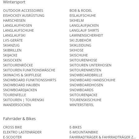
Wintersport
OUTDOOR ACCESSOIRES
BOB & RODEL
EISHOCKEY AUSRÜSTUNG
EISLAUFSCHUHE
HARSCHEISEN
SKIHELM
LANGLAUFHOSEN
LANGLAUFJACKEN
LANGLAUFSCHUHE
LANGLAUF SHIRTS
LANGLAUFSKI
LAWINENSICHERHEIT
LVS-GERÄTE
SKI ZUBEHÖR
SKIANZUG
SKIKLEIDUNG
SKIBRILLEN
SKIHOSE
SKIJACKE
SKISCHUHE
SKISOCKEN
SKITOURENHOSE
SKITOURENRÖCKE
SKITOUREN UNTERHOSEN
SKITOUREN FUNKTIONSWÄSCHE
SKITOURENWESTEN
SKIWACHS & SKIPFLEGE
SNOWBOARDBRILLE
SNOWBOARD FUNKTIONSSHIRTS
SNOWBOARD HANDSCHUHE
SNOWBOARD HAUBEN
SNOWBOARDHOSEN
SNOWBOARDJACKEN
SNOWBOARDS
TOURENFELLE
SKITOURENJACKE
SKITOUREN | TOURENSKI
TOURENSKISCHUHE
WANDERSOCKEN
WINTERSTIEFEL
Fahrräder & Bikes
CROSS BIKE
E-BIKES
ELEKTRO LASTENRÄDER
E-MOUNTAINBIKE
E-SCOOTER
FAHRRADTRÄGER & FAHRRADTRÄGER ZUB