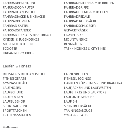
FAHRRADBEKLEIDUNG
FAHRRADBRILLEN & MTB BRILLEN
FAHRRADCOMPUTER
FAHRRADGRIFFE
FAHRRADHANDSCHUHE
FAHRRADHELME & MTB HELME
FAHRRADJACKE & BIKEJACKE
FAHRRADPEDALE
FAHRRADPUMPEN
FAHRRAD RUCKSÄCKE
FAHRRAD SATTEL
FAHRRADSCHLÖSSER
FAHRRADSTÄNDER
GEPÄCKTRÄGER
FAHRRAD TRIKOT & BIKE TRIKOT
GRAVEL BIKE
KINDER- & JUGENDBIKES
MOUNTAINBIKE
MTB PROTEKTOREN
RENNRÄDER
SCOOTER
TREKKINGBIKES & CITYBIKES
URBAN RETRO BIKES
Laufen & Fitness
BOXSACK & BOXHANDSCHUHE
FASZIENROLLEN
FITNESSGERÄTE
FITNESSLEGGINGS
GYMNASTIKBÄLLE
HANTELN FÜR FITNESS- UND KRAFTTRAINI
LAUFHOSEN
LAUFJACKEN UND LAUFWESTEN
LAUFSCHUHE
LAUFSHIRTS UND LAUFTOPS
LAUFSOCKEN
LAUFUNTERWÄSCHE
LAUFZUBEHÖR
LAUF BH
SPORTNAHRUNG
SPORTRUCKSÄCKE
SPORTTASCHEN
TRAININGSANZÜGE
TRAININGSMATTEN
YOGA & PILATES
Ballsport