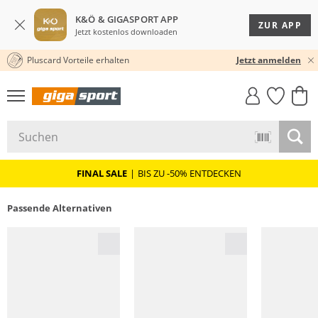
K&Ö & GIGASPORT APP
ZUR APP
Jetzt kostenlos downloaden
Pluscard Vorteile erhalten
KOSTENLOSER VERSAND* & RÜCKVERSAND
30 TAGE RÜCKGABERECHT
Jetzt anmelden
GIGASTYLE
FAHRRAD­
CLICK &
CLICK &
MUST-HAVE
LEASING
COLLECT
RESERVE
FINAL SALE
|
BIS ZU -50% ENTDECKEN
Passende Alternativen