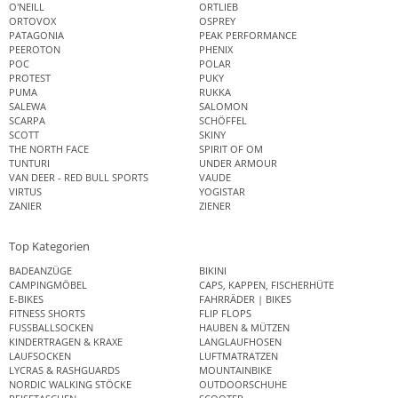
O'NEILL
ORTLIEB
ORTOVOX
OSPREY
PATAGONIA
PEAK PERFORMANCE
PEEROTON
PHENIX
POC
POLAR
PROTEST
PUKY
PUMA
RUKKA
SALEWA
SALOMON
SCARPA
SCHÖFFEL
SCOTT
SKINY
THE NORTH FACE
SPIRIT OF OM
TUNTURI
UNDER ARMOUR
VAN DEER - RED BULL SPORTS
VAUDE
VIRTUS
YOGISTAR
ZANIER
ZIENER
Top Kategorien
BADEANZÜGE
BIKINI
CAMPINGMÖBEL
CAPS, KAPPEN, FISCHERHÜTE
E-BIKES
FAHRRÄDER | BIKES
FITNESS SHORTS
FLIP FLOPS
FUSSBALLSOCKEN
HAUBEN & MÜTZEN
KINDERTRAGEN & KRAXE
LANGLAUFHOSEN
LAUFSOCKEN
LUFTMATRATZEN
LYCRAS & RASHGUARDS
MOUNTAINBIKE
NORDIC WALKING STÖCKE
OUTDOORSCHUHE