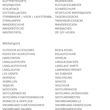
KLETTERSTEIGSETS
REGENHOSEN
REGENJACKEN
RUCKSACKZUBEHÖR
SCHLAFSACK
SCHNEESCHUHE
SOFTSHELLJACKEN
SPORTLICHE WINTERJACKEN
STIRNBÄNDER | VISOR | LAUFSTIRNBAND
TAGESRUCKSÄCKE
STIRNLAMPEN
TREKKINGRUCKSÄCKE
WANDERSCHUHE
WANDERSOCKEN
WANDERSTÖCKE
WINDJACKEN
WINTERSTIEFEL
ZIP OFF HOSEN
Wintersport
OUTDOOR ACCESSOIRES
BOB & RODEL
EISHOCKEY AUSRÜSTUNG
EISLAUFSCHUHE
HARSCHEISEN
SKIHELM
LANGLAUFHOSEN
LANGLAUFJACKEN
LANGLAUFSCHUHE
LANGLAUF SHIRTS
LANGLAUFSKI
LAWINENSICHERHEIT
LVS-GERÄTE
SKI ZUBEHÖR
SKIANZUG
SKIKLEIDUNG
SKIBRILLEN
SKIHOSE
SKIJACKE
SKISCHUHE
SKISOCKEN
SKITOURENHOSE
SKITOURENRÖCKE
SKITOUREN UNTERHOSEN
SKITOUREN FUNKTIONSWÄSCHE
SKITOURENWESTEN
SKIWACHS & SKIPFLEGE
SNOWBOARDBRILLE
SNOWBOARD FUNKTIONSSHIRTS
SNOWBOARD HANDSCHUHE
SNOWBOARD HAUBEN
SNOWBOARDHOSEN