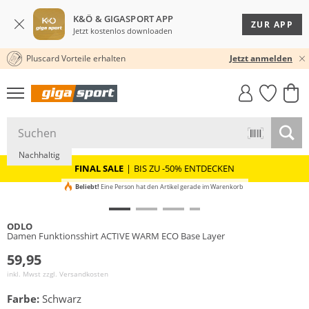
K&Ö & GIGASPORT APP
ZUR APP
Jetzt kostenlos downloaden
Pluscard Vorteile erhalten
30 TAGE RÜCKGABERECHT
Jetzt anmelden
GIGASTYLE
FAHRRAD­
CLICK &
CLICK &
MUST-HAVE
LEASING
COLLECT
RESERVE
Nachhaltig
FINAL SALE
|
BIS ZU -50% ENTDECKEN
Beliebt!
Eine Person hat den Artikel gerade im Warenkorb
ODLO
Damen Funktionsshirt ACTIVE WARM ECO Base Layer
59,95
inkl. Mwst zzgl.
Versandkosten
Farbe:
Schwarz