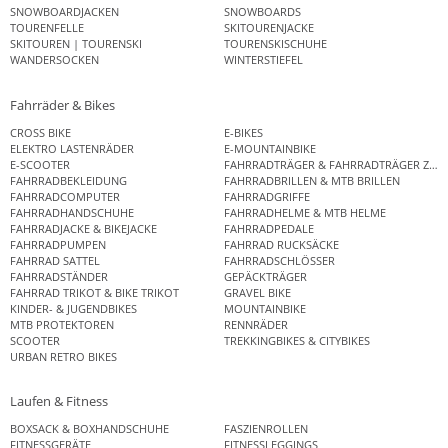
SNOWBOARDJACKEN
SNOWBOARDS
TOURENFELLE
SKITOURENJACKE
SKITOUREN | TOURENSKI
TOURENSKISCHUHE
WANDERSOCKEN
WINTERSTIEFEL
Fahrräder & Bikes
CROSS BIKE
E-BIKES
ELEKTRO LASTENRÄDER
E-MOUNTAINBIKE
E-SCOOTER
FAHRRADTRÄGER & FAHRRADTRÄGER ZUB
FAHRRADBEKLEIDUNG
FAHRRADBRILLEN & MTB BRILLEN
FAHRRADCOMPUTER
FAHRRADGRIFFE
FAHRRADHANDSCHUHE
FAHRRADHELME & MTB HELME
FAHRRADJACKE & BIKEJACKE
FAHRRADPEDALE
FAHRRADPUMPEN
FAHRRAD RUCKSÄCKE
FAHRRAD SATTEL
FAHRRADSCHLÖSSER
FAHRRADSTÄNDER
GEPÄCKTRÄGER
FAHRRAD TRIKOT & BIKE TRIKOT
GRAVEL BIKE
KINDER- & JUGENDBIKES
MOUNTAINBIKE
MTB PROTEKTOREN
RENNRÄDER
SCOOTER
TREKKINGBIKES & CITYBIKES
URBAN RETRO BIKES
Laufen & Fitness
BOXSACK & BOXHANDSCHUHE
FASZIENROLLEN
FITNESSGERÄTE
FITNESSLEGGINGS