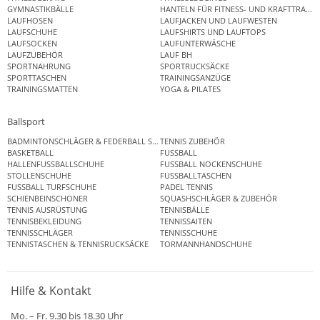
GYMNASTIKBÄLLE
HANTELN FÜR FITNESS- UND KRAFTTRAINI
LAUFHOSEN
LAUFJACKEN UND LAUFWESTEN
LAUFSCHUHE
LAUFSHIRTS UND LAUFTOPS
LAUFSOCKEN
LAUFUNTERWÄSCHE
LAUFZUBEHÖR
LAUF BH
SPORTNAHRUNG
SPORTRUCKSÄCKE
SPORTTASCHEN
TRAININGSANZÜGE
TRAININGSMATTEN
YOGA & PILATES
Ballsport
BADMINTONSCHLÄGER & FEDERBALL SETS
TENNIS ZUBEHÖR
BASKETBALL
FUSSBALL
HALLENFUSSBALLSCHUHE
FUSSBALL NOCKENSCHUHE
STOLLENSCHUHE
FUSSBALLTASCHEN
FUSSBALL TURFSCHUHE
PADEL TENNIS
SCHIENBEINSCHONER
SQUASHSCHLÄGER & ZUBEHÖR
TENNIS AUSRÜSTUNG
TENNISBÄLLE
TENNISBEKLEIDUNG
TENNISSAITEN
TENNISSCHLÄGER
TENNISSCHUHE
TENNISTASCHEN & TENNISRUCKSÄCKE
TORMANNHANDSCHUHE
Hilfe & Kontakt
Mo. – Fr. 9.30 bis 18.30 Uhr