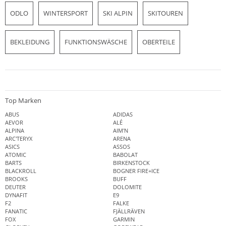
ODLO
WINTERSPORT
SKI ALPIN
SKITOUREN
BEKLEIDUNG
FUNKTIONSWÄSCHE
OBERTEILE
Top Marken
ABUS
ADIDAS
AEVOR
ALÉ
ALPINA
AIM'N
ARC'TERYX
ARENA
ASICS
ASSOS
ATOMIC
BABOLAT
BARTS
BIRKENSTOCK
BLACKROLL
BOGNER FIRE+ICE
BROOKS
BUFF
DEUTER
DOLOMITE
DYNAFIT
E9
F2
FALKE
FANATIC
FJÄLLRÄVEN
FOX
GARMIN