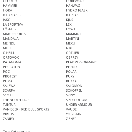
GLORYFY
GOREWEAR
HAMMER
HANWAG
HOKA
HYDRO FLASK
ICEBREAKER
ICEPEAK
JAKO
KJUS
LA SPORTIVA
LEKI
LÖFFLER
LOWA
MAIER SPORTS
MAMMUT
MANDALA
MARTINI
MEINDL
MERU
MILLET
NIKE
O'NEILL
ORTLIEB
ORTOVOX
OSPREY
PATAGONIA
PEAK PERFORMANCE
PEEROTON
PHENIX
POC
POLAR
PROTEST
PUKY
PUMA
RUKKA
SALEWA
SALOMON
SCARPA
SCHÖFFEL
SCOTT
SKINY
THE NORTH FACE
SPIRIT OF OM
TUNTURI
UNDER ARMOUR
VAN DEER - RED BULL SPORTS
VAUDE
VIRTUS
YOGISTAR
ZANIER
ZIENER
Top Kategorien