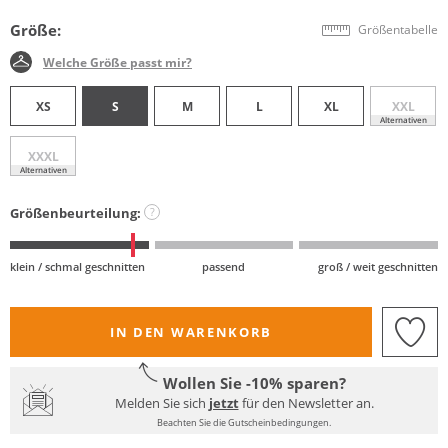
Größe:
Größentabelle
Welche Größe passt mir?
XS
S
M
L
XL
XXL
Alternativen
XXXL
Alternativen
Größenbeurteilung:
?
klein / schmal geschnitten
passend
groß / weit geschnitten
IN DEN WARENKORB
Wollen Sie -10% sparen?
Melden Sie sich
jetzt
für den Newsletter an.
Beachten Sie die Gutscheinbedingungen.