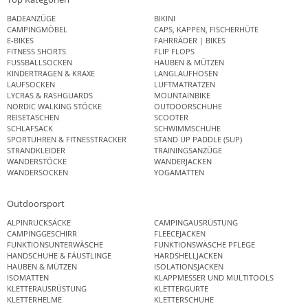
BADEANZÜGE
BIKINI
CAMPINGMÖBEL
CAPS, KAPPEN, FISCHERHÜTE
E-BIKES
FAHRRÄDER | BIKES
FITNESS SHORTS
FLIP FLOPS
FUSSBALLSOCKEN
HAUBEN & MÜTZEN
KINDERTRAGEN & KRAXE
LANGLAUFHOSEN
LAUFSOCKEN
LUFTMATRATZEN
LYCRAS & RASHGUARDS
MOUNTAINBIKE
NORDIC WALKING STÖCKE
OUTDOORSCHUHE
REISETASCHEN
SCOOTER
SCHLAFSACK
SCHWIMMSCHUHE
SPORTUHREN & FITNESSTRACKER
STAND UP PADDLE (SUP)
STRANDKLEIDER
TRAININGSANZÜGE
WANDERSTÖCKE
WANDERJACKEN
WANDERSOCKEN
YOGAMATTEN
Outdoorsport
ALPINRUCKSÄCKE
CAMPINGAUSRÜSTUNG
CAMPINGGESCHIRR
FLEECEJACKEN
FUNKTIONSUNTERWÄSCHE
FUNKTIONSWÄSCHE PFLEGE
HANDSCHUHE & FÄUSTLINGE
HARDSHELLJACKEN
HAUBEN & MÜTZEN
ISOLATIONSJACKEN
ISOMATTEN
KLAPPMESSER UND MULTITOOLS
KLETTERAUSRÜSTUNG
KLETTERGURTE
KLETTERHELME
KLETTERSCHUHE