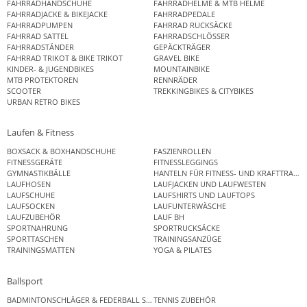
FAHRRADHANDSCHUHE
FAHRRADHELME & MTB HELME
FAHRRADJACKE & BIKEJACKE
FAHRRADPEDALE
FAHRRADPUMPEN
FAHRRAD RUCKSÄCKE
FAHRRAD SATTEL
FAHRRADSCHLÖSSER
FAHRRADSTÄNDER
GEPÄCKTRÄGER
FAHRRAD TRIKOT & BIKE TRIKOT
GRAVEL BIKE
KINDER- & JUGENDBIKES
MOUNTAINBIKE
MTB PROTEKTOREN
RENNRÄDER
SCOOTER
TREKKINGBIKES & CITYBIKES
URBAN RETRO BIKES
Laufen & Fitness
BOXSACK & BOXHANDSCHUHE
FASZIENROLLEN
FITNESSGERÄTE
FITNESSLEGGINGS
GYMNASTIKBÄLLE
HANTELN FÜR FITNESS- UND KRAFTTRAINI
LAUFHOSEN
LAUFJACKEN UND LAUFWESTEN
LAUFSCHUHE
LAUFSHIRTS UND LAUFTOPS
LAUFSOCKEN
LAUFUNTERWÄSCHE
LAUFZUBEHÖR
LAUF BH
SPORTNAHRUNG
SPORTRUCKSÄCKE
SPORTTASCHEN
TRAININGSANZÜGE
TRAININGSMATTEN
YOGA & PILATES
Ballsport
BADMINTONSCHLÄGER & FEDERBALL SETS
TENNIS ZUBEHÖR