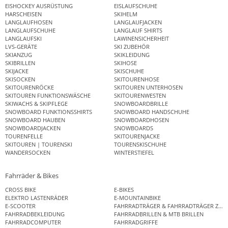
EISHOCKEY AUSRÜSTUNG
EISLAUFSCHUHE
HARSCHEISEN
SKIHELM
LANGLAUFHOSEN
LANGLAUFJACKEN
LANGLAUFSCHUHE
LANGLAUF SHIRTS
LANGLAUFSKI
LAWINENSICHERHEIT
LVS-GERÄTE
SKI ZUBEHÖR
SKIANZUG
SKIKLEIDUNG
SKIBRILLEN
SKIHOSE
SKIJACKE
SKISCHUHE
SKISOCKEN
SKITOURENHOSE
SKITOURENRÖCKE
SKITOUREN UNTERHOSEN
SKITOUREN FUNKTIONSWÄSCHE
SKITOURENWESTEN
SKIWACHS & SKIPFLEGE
SNOWBOARDBRILLE
SNOWBOARD FUNKTIONSSHIRTS
SNOWBOARD HANDSCHUHE
SNOWBOARD HAUBEN
SNOWBOARDHOSEN
SNOWBOARDJACKEN
SNOWBOARDS
TOURENFELLE
SKITOURENJACKE
SKITOUREN | TOURENSKI
TOURENSKISCHUHE
WANDERSOCKEN
WINTERSTIEFEL
Fahrräder & Bikes
CROSS BIKE
E-BIKES
ELEKTRO LASTENRÄDER
E-MOUNTAINBIKE
E-SCOOTER
FAHRRADTRÄGER & FAHRRADTRÄGER ZUB
FAHRRADBEKLEIDUNG
FAHRRADBRILLEN & MTB BRILLEN
FAHRRADCOMPUTER
FAHRRADGRIFFE