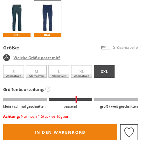
DEAL
DEAL
Größe:
Größentabelle
Welche Größe passt mir?
S
M
L
XL
XXL
Alternativen
Alternativen
Alternativen
Alternativen
Größenbeurteilung:
?
klein / schmal geschnitten
passend
groß / weit geschnitten
Achtung:
Nur noch 1 Stück verfügbar!
IN DEN WARENKORB