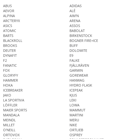
ABUS
ADIDAS
AEVOR
ALÉ
ALPINA
AIM'N
ARC'TERYX
ARENA
ASICS
ASSOS
ATOMIC
BABOLAT
BARTS
BIRKENSTOCK
BLACKROLL
BOGNER FIRE+ICE
BROOKS
BUFF
DEUTER
DOLOMITE
DYNAFIT
E9
F2
FALKE
FANATIC
FJÄLLRÄVEN
FOX
GARMIN
GLORYFY
GOREWEAR
HAMMER
HANWAG
HOKA
HYDRO FLASK
ICEBREAKER
ICEPEAK
JAKO
KJUS
LA SPORTIVA
LEKI
LÖFFLER
LOWA
MAIER SPORTS
MAMMUT
MANDALA
MARTINI
MEINDL
MERU
MILLET
NIKE
O'NEILL
ORTLIEB
ORTOVOX
OSPREY