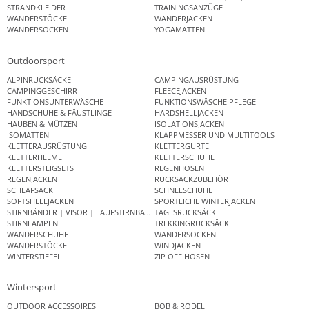
STRANDKLEIDER
TRAININGSANZÜGE
WANDERSTÖCKE
WANDERJACKEN
WANDERSOCKEN
YOGAMATTEN
Outdoorsport
ALPINRUCKSÄCKE
CAMPINGAUSRÜSTUNG
CAMPINGGESCHIRR
FLEECEJACKEN
FUNKTIONSUNTERWÄSCHE
FUNKTIONSWÄSCHE PFLEGE
HANDSCHUHE & FÄUSTLINGE
HARDSHELLJACKEN
HAUBEN & MÜTZEN
ISOLATIONSJACKEN
ISOMATTEN
KLAPPMESSER UND MULTITOOLS
KLETTERAUSRÜSTUNG
KLETTERGURTE
KLETTERHELME
KLETTERSCHUHE
KLETTERSTEIGSETS
REGENHOSEN
REGENJACKEN
RUCKSACKZUBEHÖR
SCHLAFSACK
SCHNEESCHUHE
SOFTSHELLJACKEN
SPORTLICHE WINTERJACKEN
STIRNBÄNDER | VISOR | LAUFSTIRNBAND
TAGESRUCKSÄCKE
STIRNLAMPEN
TREKKINGRUCKSÄCKE
WANDERSCHUHE
WANDERSOCKEN
WANDERSTÖCKE
WINDJACKEN
WINTERSTIEFEL
ZIP OFF HOSEN
Wintersport
OUTDOOR ACCESSOIRES
BOB & RODEL