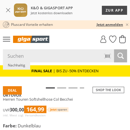
K&Ö & GIGASPORT APP
ZUR APP
Jetzt kostenlos downloaden
Pluscard Vorteile erhalten
30 TAGE RÜCKGABERECHT
Jetzt anmelden
GIGASTYLE
FAHRRAD­
CLICK &
CLICK &
MUST-HAVE
LEASING
COLLECT
RESERVE
Nachhaltig
FINAL SALE
|
BIS ZU -50% ENTDECKEN
SHOP THE LOOK
DEAL
ORTOVOX
Herren Touren Softshellhose Col Becchei
164,99
300,00
Jetzt
sparen
UVP
inkl. Mwst zzgl.
Versandkosten
Farbe:
Dunkelblau