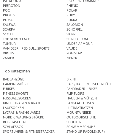
PATAGONIA
PEAK PERFORMANCE
PEEROTON
PHENIX
POC
POLAR
PROTEST
PUKY
PUMA
RUKKA
SALEWA
SALOMON
SCARPA
SCHÖFFEL
SCOTT
SKINY
THE NORTH FACE
SPIRIT OF OM
TUNTURI
UNDER ARMOUR
VAN DEER - RED BULL SPORTS
VAUDE
VIRTUS
YOGISTAR
ZANIER
ZIENER
Top Kategorien
BADEANZÜGE
BIKINI
CAMPINGMÖBEL
CAPS, KAPPEN, FISCHERHÜTE
E-BIKES
FAHRRÄDER | BIKES
FITNESS SHORTS
FLIP FLOPS
FUSSBALLSOCKEN
HAUBEN & MÜTZEN
KINDERTRAGEN & KRAXE
LANGLAUFHOSEN
LAUFSOCKEN
LUFTMATRATZEN
LYCRAS & RASHGUARDS
MOUNTAINBIKE
NORDIC WALKING STÖCKE
OUTDOORSCHUHE
REISETASCHEN
SCOOTER
SCHLAFSACK
SCHWIMMSCHUHE
SPORTUHREN & FITNESSTRACKER
STAND UP PADDLE (SUP)