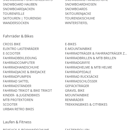
SNOWBOARD HAUBEN
SNOWBOARDHOSEN
SNOWBOARDJACKEN
SNOWBOARDS
TOURENFELLE
SKITOURENJACKE
SKITOUREN | TOURENSKI
TOURENSKISCHUHE
WANDERSOCKEN
WINTERSTIEFEL
Fahrräder & Bikes
CROSS BIKE
E-BIKES
ELEKTRO LASTENRÄDER
E-MOUNTAINBIKE
E-SCOOTER
FAHRRADTRÄGER & FAHRRADTRÄGER ZUB
FAHRRADBEKLEIDUNG
FAHRRADBRILLEN & MTB BRILLEN
FAHRRADCOMPUTER
FAHRRADGRIFFE
FAHRRADHANDSCHUHE
FAHRRADHELME & MTB HELME
FAHRRADJACKE & BIKEJACKE
FAHRRADPEDALE
FAHRRADPUMPEN
FAHRRAD RUCKSÄCKE
FAHRRAD SATTEL
FAHRRADSCHLÖSSER
FAHRRADSTÄNDER
GEPÄCKTRÄGER
FAHRRAD TRIKOT & BIKE TRIKOT
GRAVEL BIKE
KINDER- & JUGENDBIKES
MOUNTAINBIKE
MTB PROTEKTOREN
RENNRÄDER
SCOOTER
TREKKINGBIKES & CITYBIKES
URBAN RETRO BIKES
Laufen & Fitness
BOXSACK & BOXHANDSCHUHE
FASZIENROLLEN