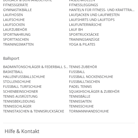
FITNESSGERÄTE
FITNESSLEGGINGS
GYMNASTIKBÄLLE
HANTELN FÜR FITNESS- UND KRAFTTRAINI
LAUFHOSEN
LAUFJACKEN UND LAUFWESTEN
LAUFSCHUHE
LAUFSHIRTS UND LAUFTOPS
LAUFSOCKEN
LAUFUNTERWÄSCHE
LAUFZUBEHÖR
LAUF BH
SPORTNAHRUNG
SPORTRUCKSÄCKE
SPORTTASCHEN
TRAININGSANZÜGE
TRAININGSMATTEN
YOGA & PILATES
Ballsport
BADMINTONSCHLÄGER & FEDERBALL SETS
TENNIS ZUBEHÖR
BASKETBALL
FUSSBALL
HALLENFUSSBALLSCHUHE
FUSSBALL NOCKENSCHUHE
STOLLENSCHUHE
FUSSBALLTASCHEN
FUSSBALL TURFSCHUHE
PADEL TENNIS
SCHIENBEINSCHONER
SQUASHSCHLÄGER & ZUBEHÖR
TENNIS AUSRÜSTUNG
TENNISBÄLLE
TENNISBEKLEIDUNG
TENNISSAITEN
TENNISSCHLÄGER
TENNISSCHUHE
TENNISTASCHEN & TENNISRUCKSÄCKE
TORMANNHANDSCHUHE
Hilfe & Kontakt