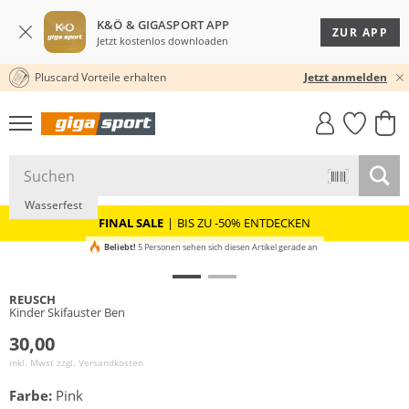
K&Ö & GIGASPORT APP
ZUR APP
Jetzt kostenlos downloaden
Pluscard Vorteile erhalten
30 TAGE RÜCKGABERECHT
Jetzt anmelden
GIGASTYLE
FAHRRAD­
CLICK &
CLICK &
MUST-HAVE
LEASING
COLLECT
RESERVE
Wasserfest
FINAL SALE
|
BIS ZU -50% ENTDECKEN
Beliebt!
5 Personen sehen sich diesen Artikel gerade an
REUSCH
Kinder Skifauster Ben
30,00
inkl. Mwst zzgl.
Versandkosten
Farbe:
Pink