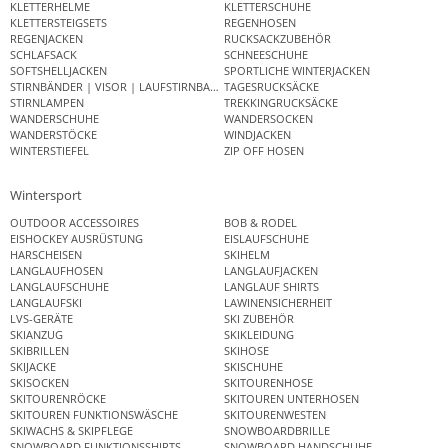
KLETTERHELME
KLETTERSCHUHE
KLETTERSTEIGSETS
REGENHOSEN
REGENJACKEN
RUCKSACKZUBEHÖR
SCHLAFSACK
SCHNEESCHUHE
SOFTSHELLJACKEN
SPORTLICHE WINTERJACKEN
STIRNBÄNDER | VISOR | LAUFSTIRNBAND
TAGESRUCKSÄCKE
STIRNLAMPEN
TREKKINGRUCKSÄCKE
WANDERSCHUHE
WANDERSOCKEN
WANDERSTÖCKE
WINDJACKEN
WINTERSTIEFEL
ZIP OFF HOSEN
Wintersport
OUTDOOR ACCESSOIRES
BOB & RODEL
EISHOCKEY AUSRÜSTUNG
EISLAUFSCHUHE
HARSCHEISEN
SKIHELM
LANGLAUFHOSEN
LANGLAUFJACKEN
LANGLAUFSCHUHE
LANGLAUF SHIRTS
LANGLAUFSKI
LAWINENSICHERHEIT
LVS-GERÄTE
SKI ZUBEHÖR
SKIANZUG
SKIKLEIDUNG
SKIBRILLEN
SKIHOSE
SKIJACKE
SKISCHUHE
SKISOCKEN
SKITOURENHOSE
SKITOURENRÖCKE
SKITOUREN UNTERHOSEN
SKITOUREN FUNKTIONSWÄSCHE
SKITOURENWESTEN
SKIWACHS & SKIPFLEGE
SNOWBOARDBRILLE
SNOWBOARD FUNKTIONSSHIRTS
SNOWBOARD HANDSCHUHE