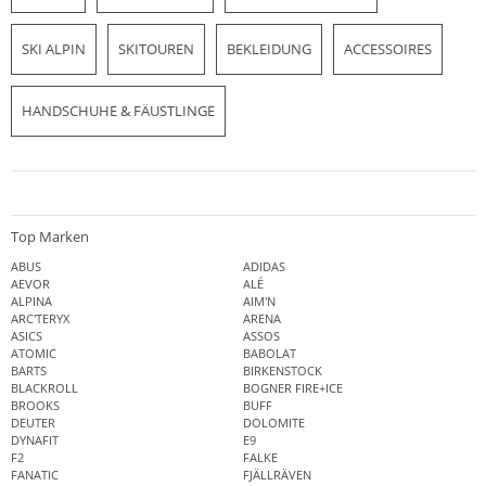
SKI ALPIN
SKITOUREN
BEKLEIDUNG
ACCESSOIRES
HANDSCHUHE & FÄUSTLINGE
Top Marken
ABUS
ADIDAS
AEVOR
ALÉ
ALPINA
AIM'N
ARC'TERYX
ARENA
ASICS
ASSOS
ATOMIC
BABOLAT
BARTS
BIRKENSTOCK
BLACKROLL
BOGNER FIRE+ICE
BROOKS
BUFF
DEUTER
DOLOMITE
DYNAFIT
E9
F2
FALKE
FANATIC
FJÄLLRÄVEN