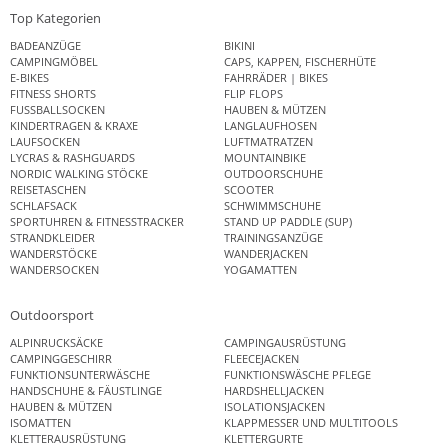
Top Kategorien
BADEANZÜGE
BIKINI
CAMPINGMÖBEL
CAPS, KAPPEN, FISCHERHÜTE
E-BIKES
FAHRRÄDER | BIKES
FITNESS SHORTS
FLIP FLOPS
FUSSBALLSOCKEN
HAUBEN & MÜTZEN
KINDERTRAGEN & KRAXE
LANGLAUFHOSEN
LAUFSOCKEN
LUFTMATRATZEN
LYCRAS & RASHGUARDS
MOUNTAINBIKE
NORDIC WALKING STÖCKE
OUTDOORSCHUHE
REISETASCHEN
SCOOTER
SCHLAFSACK
SCHWIMMSCHUHE
SPORTUHREN & FITNESSTRACKER
STAND UP PADDLE (SUP)
STRANDKLEIDER
TRAININGSANZÜGE
WANDERSTÖCKE
WANDERJACKEN
WANDERSOCKEN
YOGAMATTEN
Outdoorsport
ALPINRUCKSÄCKE
CAMPINGAUSRÜSTUNG
CAMPINGGESCHIRR
FLEECEJACKEN
FUNKTIONSUNTERWÄSCHE
FUNKTIONSWÄSCHE PFLEGE
HANDSCHUHE & FÄUSTLINGE
HARDSHELLJACKEN
HAUBEN & MÜTZEN
ISOLATIONSJACKEN
ISOMATTEN
KLAPPMESSER UND MULTITOOLS
KLETTERAUSRÜSTUNG
KLETTERGURTE