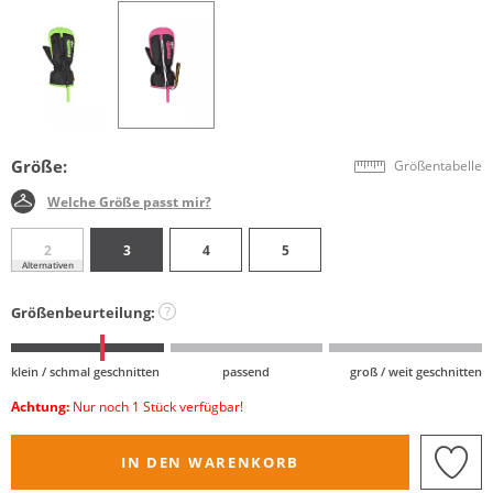
Größe:
Größentabelle
Welche Größe passt mir?
2
3
4
5
Alternativen
Größenbeurteilung:
?
klein / schmal geschnitten
passend
groß / weit geschnitten
Achtung:
Nur noch 1 Stück verfügbar!
IN DEN WARENKORB