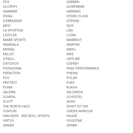
FOX
GARMIN
GLORYFY
GOREWEAR
HAMMER
HANWAG
HOKA
HYDRO FLASK
ICEBREAKER
ICEPEAK
JAKO
KJUS
LA SPORTIVA
LEKI
LÖFFLER
LOWA
MAIER SPORTS
MAMMUT
MANDALA
MARTINI
MEINDL
MERU
MILLET
NIKE
O'NEILL
ORTLIEB
ORTOVOX
OSPREY
PATAGONIA
PEAK PERFORMANCE
PEEROTON
PHENIX
POC
POLAR
PROTEST
PUKY
PUMA
RUKKA
SALEWA
SALOMON
SCARPA
SCHÖFFEL
SCOTT
SKINY
THE NORTH FACE
SPIRIT OF OM
TUNTURI
UNDER ARMOUR
VAN DEER - RED BULL SPORTS
VAUDE
VIRTUS
YOGISTAR
ZANIER
ZIENER