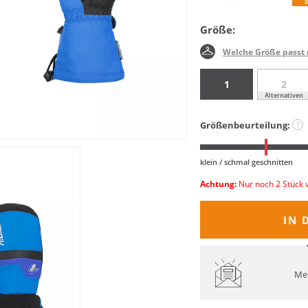
Größe:
Welche Größe passt 
1
2
Alternativen
Größenbeurteilung:
?
klein / schmal geschnitten
Achtung:
Nur noch 2 Stück 
IN 
Mel