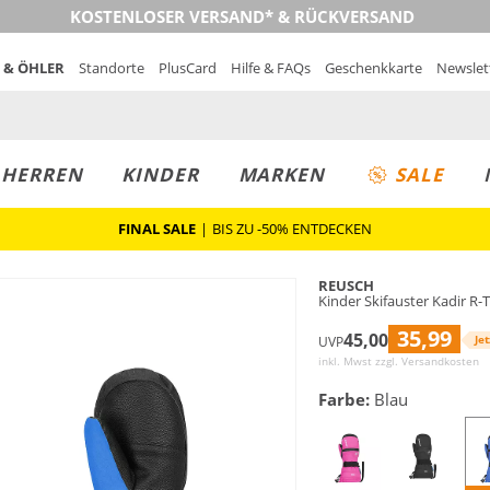
KOSTENLOSER VERSAND* & RÜCKVERSAND
 & ÖHLER
Standorte
PlusCard
Hilfe & FAQs
Geschenkkarte
Newslet
MUST-HAVE
PREIS & WERT
SALE
HERREN
KINDER
MARKEN
SALE
FINAL SALE
|
BIS ZU -50% ENTDECKEN
REUSCH
Kinder Skifauster Kadir R
35,99
45,00
Jet
UVP
inkl. Mwst zzgl.
Versandkosten
Farbe:
Blau