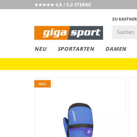
★★★★★ 4,8 / 5,0 STERNE
ZU KASTNER
GIGAGREEN
GIGASTYLE
FAHRRAD­
CLICK &
CLICK &
NEU
SPORTARTEN
DAMEN
LEASING
COLLECT
RESERVE
DEAL