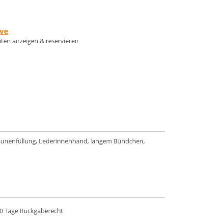
rve
eiten anzeigen & reservieren
aunenfüllung, Lederinnenhand, langem Bündchen,
0 Tage Rückgaberecht