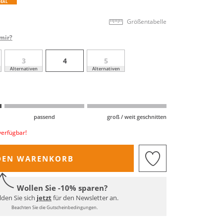
DEAL
Größentabelle
mir?
3
4
5
Alternativen
Alternativen
passend
groß / weit geschnitten
verfügbar!
DEN WARENKORB
Wollen Sie -10% sparen?
den Sie sich
jetzt
für den Newsletter an.
Beachten Sie die Gutscheinbedingungen.