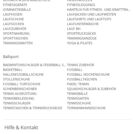
FITNESSGERÄTE
FITNESSLEGGINGS
GYMNASTIKBÄLLE
HANTELN FÜR FITNESS- UND KRAFTTRAINI
LAUFHOSEN
LAUFJACKEN UND LAUFWESTEN
LAUFSCHUHE
LAUFSHIRTS UND LAUFTOPS
LAUFSOCKEN
LAUFUNTERWÄSCHE
LAUFZUBEHÖR
LAUF BH
SPORTNAHRUNG
SPORTRUCKSÄCKE
SPORTTASCHEN
TRAININGSANZÜGE
TRAININGSMATTEN
YOGA & PILATES
Ballsport
BADMINTONSCHLÄGER & FEDERBALL SETS
TENNIS ZUBEHÖR
BASKETBALL
FUSSBALL
HALLENFUSSBALLSCHUHE
FUSSBALL NOCKENSCHUHE
STOLLENSCHUHE
FUSSBALLTASCHEN
FUSSBALL TURFSCHUHE
PADEL TENNIS
SCHIENBEINSCHONER
SQUASHSCHLÄGER & ZUBEHÖR
TENNIS AUSRÜSTUNG
TENNISBÄLLE
TENNISBEKLEIDUNG
TENNISSAITEN
TENNISSCHLÄGER
TENNISSCHUHE
TENNISTASCHEN & TENNISRUCKSÄCKE
TORMANNHANDSCHUHE
Hilfe & Kontakt