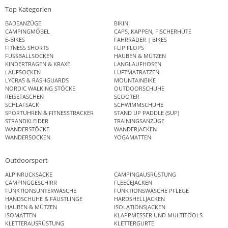
Top Kategorien
BADEANZÜGE
BIKINI
CAMPINGMÖBEL
CAPS, KAPPEN, FISCHERHÜTE
E-BIKES
FAHRRÄDER | BIKES
FITNESS SHORTS
FLIP FLOPS
FUSSBALLSOCKEN
HAUBEN & MÜTZEN
KINDERTRAGEN & KRAXE
LANGLAUFHOSEN
LAUFSOCKEN
LUFTMATRATZEN
LYCRAS & RASHGUARDS
MOUNTAINBIKE
NORDIC WALKING STÖCKE
OUTDOORSCHUHE
REISETASCHEN
SCOOTER
SCHLAFSACK
SCHWIMMSCHUHE
SPORTUHREN & FITNESSTRACKER
STAND UP PADDLE (SUP)
STRANDKLEIDER
TRAININGSANZÜGE
WANDERSTÖCKE
WANDERJACKEN
WANDERSOCKEN
YOGAMATTEN
Outdoorsport
ALPINRUCKSÄCKE
CAMPINGAUSRÜSTUNG
CAMPINGGESCHIRR
FLEECEJACKEN
FUNKTIONSUNTERWÄSCHE
FUNKTIONSWÄSCHE PFLEGE
HANDSCHUHE & FÄUSTLINGE
HARDSHELLJACKEN
HAUBEN & MÜTZEN
ISOLATIONSJACKEN
ISOMATTEN
KLAPPMESSER UND MULTITOOLS
KLETTERAUSRÜSTUNG
KLETTERGURTE