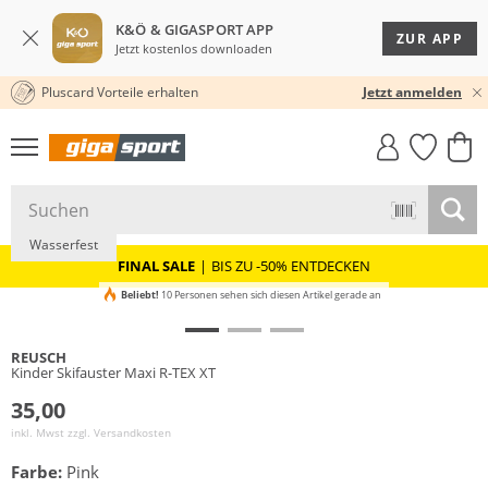
K&Ö & GIGASPORT APP
ZUR APP
Jetzt kostenlos downloaden
Pluscard Vorteile erhalten
30 TAGE RÜCKGABERECHT
Jetzt anmelden
GIGASTYLE
FAHRRAD­
CLICK &
CLICK &
MUST-HAVE
LEASING
COLLECT
RESERVE
Wasserfest
FINAL SALE
|
BIS ZU -50% ENTDECKEN
Beliebt!
10 Personen sehen sich diesen Artikel gerade an
REUSCH
Kinder Skifauster Maxi R-TEX XT
35,00
inkl. Mwst zzgl.
Versandkosten
Farbe:
Pink