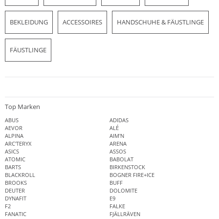
BEKLEIDUNG
ACCESSOIRES
HANDSCHUHE & FÄUSTLINGE
FÄUSTLINGE
Top Marken
ABUS
ADIDAS
AEVOR
ALÉ
ALPINA
AIM'N
ARC'TERYX
ARENA
ASICS
ASSOS
ATOMIC
BABOLAT
BARTS
BIRKENSTOCK
BLACKROLL
BOGNER FIRE+ICE
BROOKS
BUFF
DEUTER
DOLOMITE
DYNAFIT
E9
F2
FALKE
FANATIC
FJÄLLRÄVEN