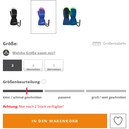
Größe:
Größentabelle
Welche Größe passt mir?
3
4
5
Alternativen
Alternativen
Größenbeurteilung:
?
klein / schmal geschnitten
passend
groß / weit geschnitten
Achtung:
Nur noch 2 Stück verfügbar!
IN DEN WARENKORB