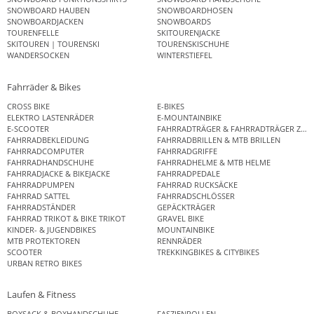
SNOWBOARD HAUBEN
SNOWBOARDHOSEN
SNOWBOARDJACKEN
SNOWBOARDS
TOURENFELLE
SKITOURENJACKE
SKITOUREN | TOURENSKI
TOURENSKISCHUHE
WANDERSOCKEN
WINTERSTIEFEL
Fahrräder & Bikes
CROSS BIKE
E-BIKES
ELEKTRO LASTENRÄDER
E-MOUNTAINBIKE
E-SCOOTER
FAHRRADTRÄGER & FAHRRADTRÄGER ZUB
FAHRRADBEKLEIDUNG
FAHRRADBRILLEN & MTB BRILLEN
FAHRRADCOMPUTER
FAHRRADGRIFFE
FAHRRADHANDSCHUHE
FAHRRADHELME & MTB HELME
FAHRRADJACKE & BIKEJACKE
FAHRRADPEDALE
FAHRRADPUMPEN
FAHRRAD RUCKSÄCKE
FAHRRAD SATTEL
FAHRRADSCHLÖSSER
FAHRRADSTÄNDER
GEPÄCKTRÄGER
FAHRRAD TRIKOT & BIKE TRIKOT
GRAVEL BIKE
KINDER- & JUGENDBIKES
MOUNTAINBIKE
MTB PROTEKTOREN
RENNRÄDER
SCOOTER
TREKKINGBIKES & CITYBIKES
URBAN RETRO BIKES
Laufen & Fitness
BOXSACK & BOXHANDSCHUHE
FASZIENROLLEN