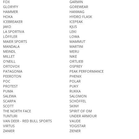
FOX
GARMIN
GLORYFY
GOREWEAR
HAMMER
HANWAG
HOKA
HYDRO FLASK
ICEBREAKER
ICEPEAK
JAKO
KJUS
LA SPORTIVA
LEKI
LÖFFLER
LOWA
MAIER SPORTS
MAMMUT
MANDALA
MARTINI
MEINDL
MERU
MILLET
NIKE
O'NEILL
ORTLIEB
ORTOVOX
OSPREY
PATAGONIA
PEAK PERFORMANCE
PEEROTON
PHENIX
POC
POLAR
PROTEST
PUKY
PUMA
RUKKA
SALEWA
SALOMON
SCARPA
SCHÖFFEL
SCOTT
SKINY
THE NORTH FACE
SPIRIT OF OM
TUNTURI
UNDER ARMOUR
VAN DEER - RED BULL SPORTS
VAUDE
VIRTUS
YOGISTAR
ZANIER
ZIENER