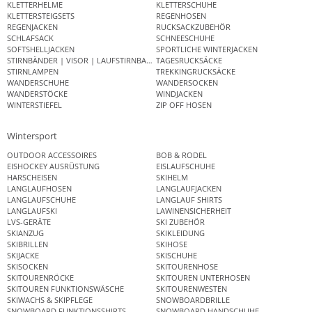
KLETTERHELME
KLETTERSCHUHE
KLETTERSTEIGSETS
REGENHOSEN
REGENJACKEN
RUCKSACKZUBEHÖR
SCHLAFSACK
SCHNEESCHUHE
SOFTSHELLJACKEN
SPORTLICHE WINTERJACKEN
STIRNBÄNDER | VISOR | LAUFSTIRNBAND
TAGESRUCKSÄCKE
STIRNLAMPEN
TREKKINGRUCKSÄCKE
WANDERSCHUHE
WANDERSOCKEN
WANDERSTÖCKE
WINDJACKEN
WINTERSTIEFEL
ZIP OFF HOSEN
Wintersport
OUTDOOR ACCESSOIRES
BOB & RODEL
EISHOCKEY AUSRÜSTUNG
EISLAUFSCHUHE
HARSCHEISEN
SKIHELM
LANGLAUFHOSEN
LANGLAUFJACKEN
LANGLAUFSCHUHE
LANGLAUF SHIRTS
LANGLAUFSKI
LAWINENSICHERHEIT
LVS-GERÄTE
SKI ZUBEHÖR
SKIANZUG
SKIKLEIDUNG
SKIBRILLEN
SKIHOSE
SKIJACKE
SKISCHUHE
SKISOCKEN
SKITOURENHOSE
SKITOURENRÖCKE
SKITOUREN UNTERHOSEN
SKITOUREN FUNKTIONSWÄSCHE
SKITOURENWESTEN
SKIWACHS & SKIPFLEGE
SNOWBOARDBRILLE
SNOWBOARD FUNKTIONSSHIRTS
SNOWBOARD HANDSCHUHE