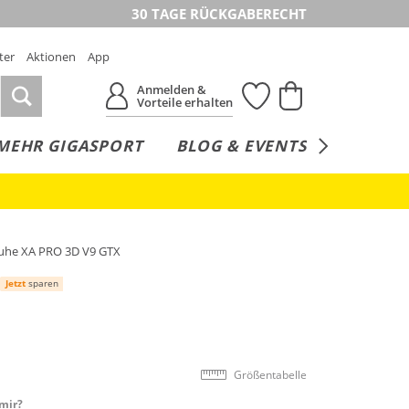
30 TAGE RÜCKGABERECHT
ter
Aktionen
App
Anmelden &
Vorteile erhalten
MEHR GIGASPORT
BLOG & EVENTS
SERVICE
uhe XA PRO 3D V9 GTX
Jetzt
sparen
Größentabelle
mir?