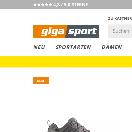
★★★★★ 4,8 / 5,0 STERNE
ZU KASTNER
GIGAGREEN
GIGASTYLE
FAHRRAD­
CLICK &
CLICK &
NEU
SPORTARTEN
DAMEN
LEASING
COLLECT
RESERVE
DEAL