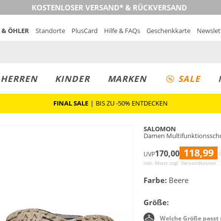
KOSTENLOSER VERSAND* & RÜCKVERSAND
 & ÖHLER
Standorte
PlusCard
Hilfe & FAQs
Geschenkkarte
Newslet
MUST-HAVE
PREIS & WERT
SALE
HERREN
KINDER
MARKEN
SALE
FINAL SALE
|
BIS ZU -50% ENTDECKEN
SALOMON
Damen Multifunktionssch
118,99
170,00
UVP
inkl. Mwst zzgl.
Versandkosten
Farbe:
Beere
Größe:
Welche Größe passt 