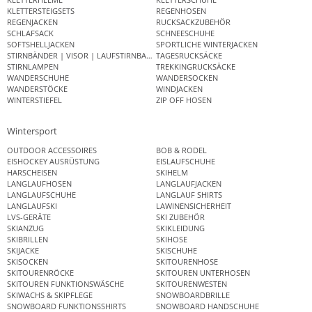
KLETTERSTEIGSETS
REGENHOSEN
REGENJACKEN
RUCKSACKZUBEHÖR
SCHLAFSACK
SCHNEESCHUHE
SOFTSHELLJACKEN
SPORTLICHE WINTERJACKEN
STIRNBÄNDER | VISOR | LAUFSTIRNBAND
TAGESRUCKSÄCKE
STIRNLAMPEN
TREKKINGRUCKSÄCKE
WANDERSCHUHE
WANDERSOCKEN
WANDERSTÖCKE
WINDJACKEN
WINTERSTIEFEL
ZIP OFF HOSEN
Wintersport
OUTDOOR ACCESSOIRES
BOB & RODEL
EISHOCKEY AUSRÜSTUNG
EISLAUFSCHUHE
HARSCHEISEN
SKIHELM
LANGLAUFHOSEN
LANGLAUFJACKEN
LANGLAUFSCHUHE
LANGLAUF SHIRTS
LANGLAUFSKI
LAWINENSICHERHEIT
LVS-GERÄTE
SKI ZUBEHÖR
SKIANZUG
SKIKLEIDUNG
SKIBRILLEN
SKIHOSE
SKIJACKE
SKISCHUHE
SKISOCKEN
SKITOURENHOSE
SKITOURENRÖCKE
SKITOUREN UNTERHOSEN
SKITOUREN FUNKTIONSWÄSCHE
SKITOURENWESTEN
SKIWACHS & SKIPFLEGE
SNOWBOARDBRILLE
SNOWBOARD FUNKTIONSSHIRTS
SNOWBOARD HANDSCHUHE