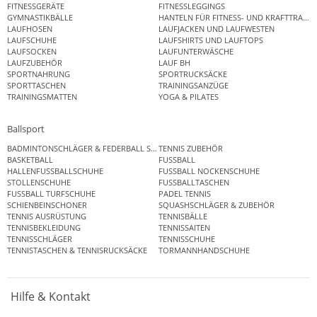
FITNESSGERÄTE
FITNESSLEGGINGS
GYMNASTIKBÄLLE
HANTELN FÜR FITNESS- UND KRAFTTRAINI
LAUFHOSEN
LAUFJACKEN UND LAUFWESTEN
LAUFSCHUHE
LAUFSHIRTS UND LAUFTOPS
LAUFSOCKEN
LAUFUNTERWÄSCHE
LAUFZUBEHÖR
LAUF BH
SPORTNAHRUNG
SPORTRUCKSÄCKE
SPORTTASCHEN
TRAININGSANZÜGE
TRAININGSMATTEN
YOGA & PILATES
Ballsport
BADMINTONSCHLÄGER & FEDERBALL SETS
TENNIS ZUBEHÖR
BASKETBALL
FUSSBALL
HALLENFUSSBALLSCHUHE
FUSSBALL NOCKENSCHUHE
STOLLENSCHUHE
FUSSBALLTASCHEN
FUSSBALL TURFSCHUHE
PADEL TENNIS
SCHIENBEINSCHONER
SQUASHSCHLÄGER & ZUBEHÖR
TENNIS AUSRÜSTUNG
TENNISBÄLLE
TENNISBEKLEIDUNG
TENNISSAITEN
TENNISSCHLÄGER
TENNISSCHUHE
TENNISTASCHEN & TENNISRUCKSÄCKE
TORMANNHANDSCHUHE
Hilfe & Kontakt