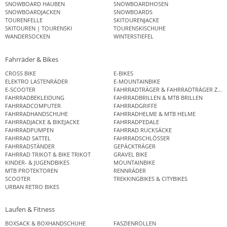
SNOWBOARD HAUBEN
SNOWBOARDHOSEN
SNOWBOARDJACKEN
SNOWBOARDS
TOURENFELLE
SKITOURENJACKE
SKITOUREN | TOURENSKI
TOURENSKISCHUHE
WANDERSOCKEN
WINTERSTIEFEL
Fahrräder & Bikes
CROSS BIKE
E-BIKES
ELEKTRO LASTENRÄDER
E-MOUNTAINBIKE
E-SCOOTER
FAHRRADTRÄGER & FAHRRADTRÄGER ZUB
FAHRRADBEKLEIDUNG
FAHRRADBRILLEN & MTB BRILLEN
FAHRRADCOMPUTER
FAHRRADGRIFFE
FAHRRADHANDSCHUHE
FAHRRADHELME & MTB HELME
FAHRRADJACKE & BIKEJACKE
FAHRRADPEDALE
FAHRRADPUMPEN
FAHRRAD RUCKSÄCKE
FAHRRAD SATTEL
FAHRRADSCHLÖSSER
FAHRRADSTÄNDER
GEPÄCKTRÄGER
FAHRRAD TRIKOT & BIKE TRIKOT
GRAVEL BIKE
KINDER- & JUGENDBIKES
MOUNTAINBIKE
MTB PROTEKTOREN
RENNRÄDER
SCOOTER
TREKKINGBIKES & CITYBIKES
URBAN RETRO BIKES
Laufen & Fitness
BOXSACK & BOXHANDSCHUHE
FASZIENROLLEN