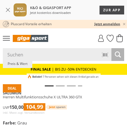
K&Ö & GIGASPORT APP
ZUR APP
Jetzt kostenlos downloaden
Pluscard Vorteile erhalten
30 TAGE RÜCKGABERECHT
Jetzt anmelden
GIGASTYLE
FAHRRAD­
CLICK &
CLICK &
MUST-HAVE
LEASING
COLLECT
RESERVE
Preis & Wert
FINAL SALE
|
BIS ZU -50% ENTDECKEN
Beliebt!
7 Personen sehen sich diesen Artikel gerade an
DEAL
SALOMON
Herren Multifunktionsschuhe X ULTRA 360 GTX
104,99
150,00
Jetzt
sparen
UVP
inkl. Mwst zzgl.
Versandkosten
Farbe:
Grau