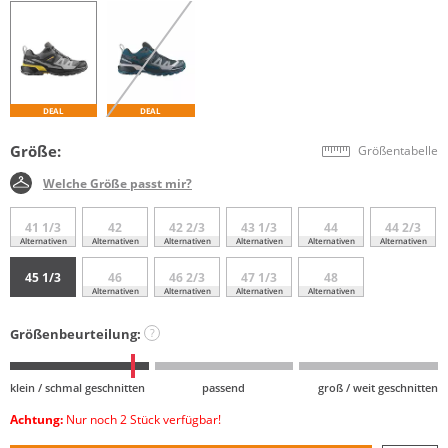
DEAL
DEAL
Größe:
Größentabelle
Welche Größe passt mir?
41 1/3
42
42 2/3
43 1/3
44
44 2/3
Alternativen
Alternativen
Alternativen
Alternativen
Alternativen
Alternativen
45 1/3
46
46 2/3
47 1/3
48
Alternativen
Alternativen
Alternativen
Alternativen
Größenbeurteilung:
?
klein / schmal geschnitten
passend
groß / weit geschnitten
Achtung:
Nur noch 2 Stück verfügbar!