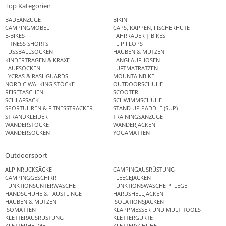
Top Kategorien
BADEANZÜGE
BIKINI
CAMPINGMÖBEL
CAPS, KAPPEN, FISCHERHÜTE
E-BIKES
FAHRRÄDER | BIKES
FITNESS SHORTS
FLIP FLOPS
FUSSBALLSOCKEN
HAUBEN & MÜTZEN
KINDERTRAGEN & KRAXE
LANGLAUFHOSEN
LAUFSOCKEN
LUFTMATRATZEN
LYCRAS & RASHGUARDS
MOUNTAINBIKE
NORDIC WALKING STÖCKE
OUTDOORSCHUHE
REISETASCHEN
SCOOTER
SCHLAFSACK
SCHWIMMSCHUHE
SPORTUHREN & FITNESSTRACKER
STAND UP PADDLE (SUP)
STRANDKLEIDER
TRAININGSANZÜGE
WANDERSTÖCKE
WANDERJACKEN
WANDERSOCKEN
YOGAMATTEN
Outdoorsport
ALPINRUCKSÄCKE
CAMPINGAUSRÜSTUNG
CAMPINGGESCHIRR
FLEECEJACKEN
FUNKTIONSUNTERWÄSCHE
FUNKTIONSWÄSCHE PFLEGE
HANDSCHUHE & FÄUSTLINGE
HARDSHELLJACKEN
HAUBEN & MÜTZEN
ISOLATIONSJACKEN
ISOMATTEN
KLAPPMESSER UND MULTITOOLS
KLETTERAUSRÜSTUNG
KLETTERGURTE
KLETTERHELME
KLETTERSCHUHE