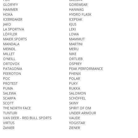
GLORYFY
GOREWEAR
HAMMER
HANWAG
HOKA
HYDRO FLASK
ICEBREAKER
ICEPEAK
JAKO
KJUS
LA SPORTIVA
LEKI
LÖFFLER
LOWA
MAIER SPORTS
MAMMUT
MANDALA
MARTINI
MEINDL
MERU
MILLET
NIKE
O'NEILL
ORTLIEB
ORTOVOX
OSPREY
PATAGONIA
PEAK PERFORMANCE
PEEROTON
PHENIX
POC
POLAR
PROTEST
PUKY
PUMA
RUKKA
SALEWA
SALOMON
SCARPA
SCHÖFFEL
SCOTT
SKINY
THE NORTH FACE
SPIRIT OF OM
TUNTURI
UNDER ARMOUR
VAN DEER - RED BULL SPORTS
VAUDE
VIRTUS
YOGISTAR
ZANIER
ZIENER