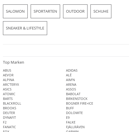
SALOMON
SPORTARTEN
OUTDOOR
SCHUHE
SNEAKER & LIFESTYLE
Top Marken
ABUS
ADIDAS
AEVOR
ALÉ
ALPINA
AIM'N
ARC'TERYX
ARENA
ASICS
ASSOS
ATOMIC
BABOLAT
BARTS
BIRKENSTOCK
BLACKROLL
BOGNER FIRE+ICE
BROOKS
BUFF
DEUTER
DOLOMITE
DYNAFIT
E9
F2
FALKE
FANATIC
FJÄLLRÄVEN
FOX
GARMIN