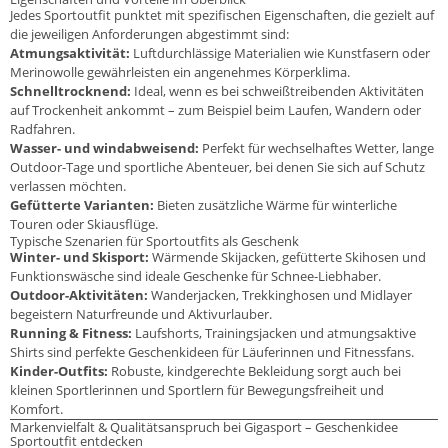
Jedes Sportoutfit punktet mit spezifischen Eigenschaften, die gezielt auf
die jeweiligen Anforderungen abgestimmt sind:
Atmungsaktivität:
Luftdurchlässige Materialien wie Kunstfasern oder
Merinowolle gewährleisten ein angenehmes Körperklima.
Schnelltrocknend:
Ideal, wenn es bei schweißtreibenden Aktivitäten
auf Trockenheit ankommt – zum Beispiel beim Laufen, Wandern oder
Radfahren.
Wasser- und windabweisend:
Perfekt für wechselhaftes Wetter, lange
Outdoor-Tage und sportliche Abenteuer, bei denen Sie sich auf Schutz
verlassen möchten.
Gefütterte Varianten:
Bieten zusätzliche Wärme für winterliche
Touren oder Skiausflüge.
Typische Szenarien für Sportoutfits als Geschenk
Winter- und Skisport:
Wärmende Skijacken, gefütterte Skihosen und
Funktionswäsche sind ideale Geschenke für Schnee-Liebhaber.
Outdoor-Aktivitäten:
Wanderjacken, Trekkinghosen und Midlayer
begeistern Naturfreunde und Aktivurlauber.
Running & Fitness:
Laufshorts, Trainingsjacken und atmungsaktive
Shirts sind perfekte Geschenkideen für Läuferinnen und Fitnessfans.
Kinder-Outfits:
Robuste, kindgerechte Bekleidung sorgt auch bei
kleinen Sportlerinnen und Sportlern für Bewegungsfreiheit und
Komfort.
Markenvielfalt & Qualitätsanspruch bei Gigasport – Geschenkidee
Sportoutfit entdecken