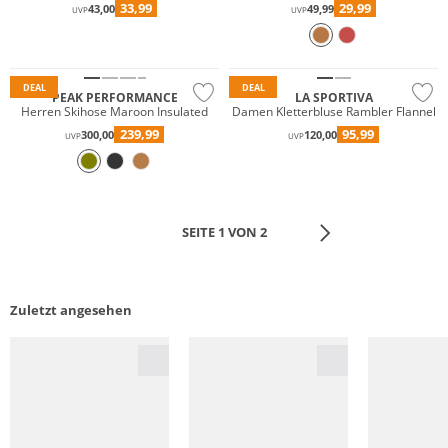
33,99
29,99
43,00
49,99
UVP
UVP
Wasserfest
Nachhaltig
DEAL
DEAL
PEAK PERFORMANCE
LA SPORTIVA
Herren Skihose Maroon Insulated
Damen Kletterbluse Rambler Flannel
239,99
95,99
300,00
120,00
UVP
UVP
SEITE 1 VON 2
Zuletzt angesehen