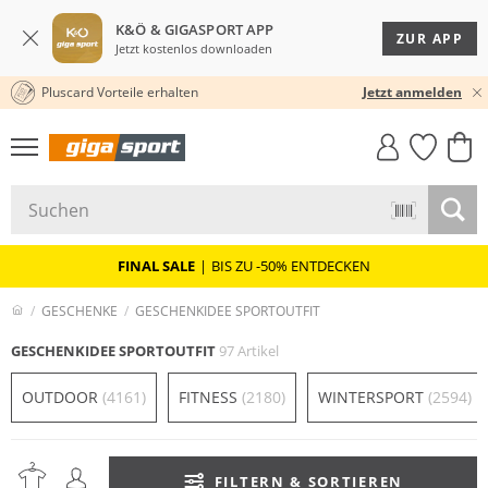
K&Ö & GIGASPORT APP
ZUR APP
Jetzt kostenlos downloaden
Pluscard Vorteile erhalten
★★★★★ 4,8 / 5,0 STERNE
Jetzt anmelden
GIGASTYLE
FAHRRAD­
CLICK &
CLICK &
MUST-HAVE
LEASING
COLLECT
RESERVE
FINAL SALE
|
BIS ZU -50% ENTDECKEN
GESCHENKE
GESCHENKIDEE SPORTOUTFIT
GESCHENKIDEE SPORTOUTFIT
97 Artikel
OUTDOOR
(4161)
FITNESS
(2180)
WINTERSPORT
(2594)
FILTERN & SORTIEREN