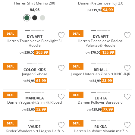
Herren Shirt Merino 200
Damen Kletterhose Fuji 2.0
84,95
94,99
119,90
UVP
Wasserfest
Nachhaltig
Nachhaltig
DEAL
DEAL
DYNAFIT
DYNAFIT
Herren Tourenjacke Blacklight 3L
Herren Fleecejacke Radical
Hoodie
Polartec® Hoodie
Wasserfest
263,99
135,99
330,00
170,00
UVP
UVP
Nachhaltig
DEAL
DEAL
COLOR KIDS
REHALL
Jungen Skihose
Jungen Unterzieh Zipshirt KING-R-JR
61,99
23,99
89,95
34,99
UVP
UVP
Nachhaltig
DEAL
DEAL
MANDALA
LUHTA
Damen Yogashirt Slim Fit Ribbed
Damen Pullover Buresoaivi
32,99
77,99
55,00
129,99
UVP
UVP
Nachhaltig
DEAL
DEAL
VAUDE
RUKKA
Kinder Wandershirt Livigno Halfzip
Herren Laufshirt Maanin mit Zip