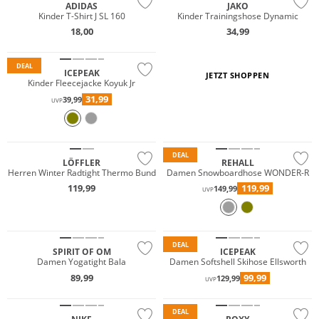
ADIDAS
JAKO
Kinder T-Shirt J SL 160
Kinder Trainingshose Dynamic
18,00
34,99
Preis & Wert
DEAL
ICEPEAK
JETZT SHOPPEN
Kinder Fleecejacke Koyuk Jr
31,99
39,99
UVP
Wasserfest
Nachhaltig
Nachhaltig
DEAL
LÖFFLER
REHALL
Herren Winter Radtight Thermo Bund
Damen Snowboardhose WONDER-R
119,99
119,99
149,99
UVP
Nachhaltig
Preis & Wert
DEAL
SPIRIT OF OM
ICEPEAK
Damen Yogatight Bala
Damen Softshell Skihose Ellsworth
89,99
99,99
129,99
UVP
Nachhaltig
DEAL