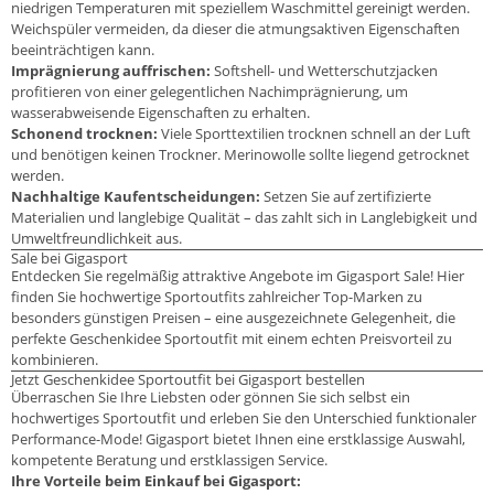
niedrigen Temperaturen mit speziellem Waschmittel gereinigt werden.
Weichspüler vermeiden, da dieser die atmungsaktiven Eigenschaften
beeinträchtigen kann.
Imprägnierung auffrischen:
Softshell- und Wetterschutzjacken
profitieren von einer gelegentlichen Nachimprägnierung, um
wasserabweisende Eigenschaften zu erhalten.
Schonend trocknen:
Viele Sporttextilien trocknen schnell an der Luft
und benötigen keinen Trockner. Merinowolle sollte liegend getrocknet
werden.
Nachhaltige Kaufentscheidungen:
Setzen Sie auf zertifizierte
Materialien und langlebige Qualität – das zahlt sich in Langlebigkeit und
Umweltfreundlichkeit aus.
Sale bei Gigasport
Entdecken Sie regelmäßig attraktive Angebote im Gigasport Sale! Hier
finden Sie hochwertige Sportoutfits zahlreicher Top-Marken zu
besonders günstigen Preisen – eine ausgezeichnete Gelegenheit, die
perfekte Geschenkidee Sportoutfit mit einem echten Preisvorteil zu
kombinieren.
Jetzt Geschenkidee Sportoutfit bei Gigasport bestellen
Überraschen Sie Ihre Liebsten oder gönnen Sie sich selbst ein
hochwertiges Sportoutfit und erleben Sie den Unterschied funktionaler
Performance-Mode! Gigasport bietet Ihnen eine erstklassige Auswahl,
kompetente Beratung und erstklassigen Service.
Ihre Vorteile beim Einkauf bei Gigasport: