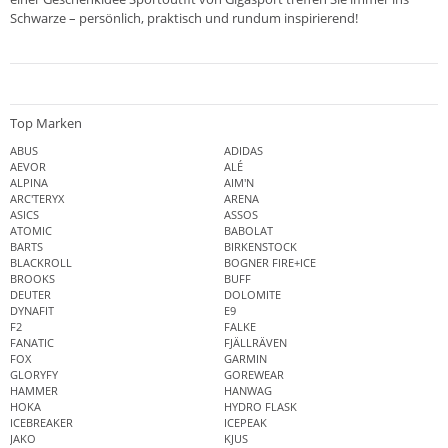
Schwarze – persönlich, praktisch und rundum inspirierend!
Top Marken
ABUS
ADIDAS
AEVOR
ALÉ
ALPINA
AIM'N
ARC'TERYX
ARENA
ASICS
ASSOS
ATOMIC
BABOLAT
BARTS
BIRKENSTOCK
BLACKROLL
BOGNER FIRE+ICE
BROOKS
BUFF
DEUTER
DOLOMITE
DYNAFIT
E9
F2
FALKE
FANATIC
FJÄLLRÄVEN
FOX
GARMIN
GLORYFY
GOREWEAR
HAMMER
HANWAG
HOKA
HYDRO FLASK
ICEBREAKER
ICEPEAK
JAKO
KJUS