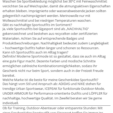
Waschen Sie Sportbekleidung möglichst bei 30°C mit Feinwaschmittel;
verzichten Sie auf Weichspüler, damit die atmungsaktiven Eigenschaften
erhalten bleiben. Imprägnierte oder wasserabweisende Jacken sollten
gelegentlich nachimprägniert werden. Merinowolle nur mit
Wollwaschmittel und bei niedrigen Temperaturen waschen.
Gibt es nachhaltige Sportoutfits im Sortiment?
Ja, viele Sportoutfits bei Gigasport sind als „NACHHALTIG“
gekennzeichnet und bestehen aus recycelten oder zertifizierten
Materialien. Achten Sie auf entsprechende Badges und
Produktbeschreibungen. Nachhaltigkeit bedeutet zudem Langlebigkeit
– hochwertige Outfits halten länger und schonen so Ressourcen.
Kann ich Sportoutfits auch im Alltag tragen?
Definitiv! Moderne Sportmode ist so gestaltet, dass sie auch im Alltag
eine gute Figur macht. Dezente Farben und modische Schnitte
ermöglichen zahlreiche Kombinationsmöglichkeiten, sodass Ihr
Geschenk nicht nur beim Sport, sondern auch in der Freizeit Freude
bereitet.
Welche Marke ist die beste für meine Geschenkidee Sportoutfit?
Das hängt vom Stil und Anspruch ab: ADIDAS und NIKE stehen für
trendige Urban Sportswear, ICEPEAK für funktionale Outdoor-Mode,
UNDER ARMOUR für Performance-orientierte Outfits und LÖFFLER für
nachhaltige, hochwertige Qualität. Im Zweifel beraten wir Sie gerne
individuell.
Ob für Training, Outdoor-Abenteuer oder entspannte Stunden: Mit
einer Geschenkidee Sportoutfit von Gigasport treffen Sie immer ins