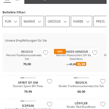
Beliebte Filter:
FÜR
MARKE
GRÖSSE
FARBE
PREIS
Unsere Empfehlungen für Sie
Preis & Wert
Pr
REUSCH
UNDER ARMOUR
DEAL
Herren Funktionsunterwäsche-
Herren Fitnessshirt UA Vanish
Her
Set
Seamless
70,00
35,99
45,00
UVP
Nachhaltig
Preis & Wert
SPIRIT OF OM
REUSCH
Damen Sport-BH Flow
Kinder Funktionsunterwäsche-Set
Nachhaltig
79,99
60,00
Preis & Wert
Gigasafe
LÖFFLER
ICEPEAK
Kinder Rad Bundhose