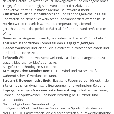
cleveren Details. Sie bieten Schutz, Beweglichkeit und ein angenehmes
Tragegefühl – unabhängig vom Wetter oder der Aktivität.
Innovative Stoffe: Kunstfaser, Merino, Baumwolle & mehr
Kunstfaser:
Leicht, schnelltrocknend und sehr pflegeleicht. Ideal für
Sportarten, bei denen Schweiß schnell abtransportiert werden muss.
Merinowolle:
Natürlich wärmend, temperaturregulierend und
geruchsneutral – das perfekte Material für Funktionsunterwäsche im
Winter.
Baumwolle:
Angenehm weich, besonders bei Freizeit-Outfits beliebt,
aber auch in sportlichen Kombis für den Alltag gern getragen.
Fleece:
Wärmend und leicht – ein Klassiker für Zwischenschichten und
die kühleren Jahreszeiten.
Softshell:
Wind- und wasserabweisend, elastisch und angenehm zu
tragen, ideal als flexible Außenjacke.
Ausgefeilte Technologien & Features
Atmungsaktive Membranen:
Halten Wind und Nässe draußen,
während Schweiß verdunsten kann.
Stretch & Bewegungsfreiheit:
Elastische Fasern sorgen für optimalen
Sitz, ermöglichen dynamische Bewegungen und verhindern Reibung.
Imprägnierungen & wasserfeste Ausrüstung:
Schützen bei Regen,
Schnee und Spritzwasser – besonders wichtig bei Outdoor- und
Winteroutfits.
Nachhaltigkeit und Verantwortung
Im Gigasport-Sortiment finden Sie zahlreiche Sportoutfits, die das
NACHHALTIG-Badge tragen. Viele Marken setzen auf umweltfreundliche