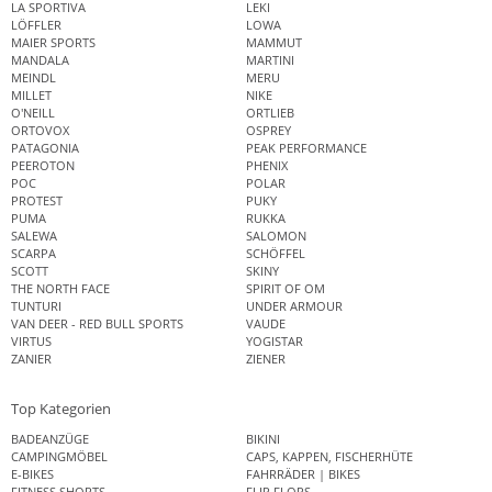
LA SPORTIVA
LEKI
LÖFFLER
LOWA
MAIER SPORTS
MAMMUT
MANDALA
MARTINI
MEINDL
MERU
MILLET
NIKE
O'NEILL
ORTLIEB
ORTOVOX
OSPREY
PATAGONIA
PEAK PERFORMANCE
PEEROTON
PHENIX
POC
POLAR
PROTEST
PUKY
PUMA
RUKKA
SALEWA
SALOMON
SCARPA
SCHÖFFEL
SCOTT
SKINY
THE NORTH FACE
SPIRIT OF OM
TUNTURI
UNDER ARMOUR
VAN DEER - RED BULL SPORTS
VAUDE
VIRTUS
YOGISTAR
ZANIER
ZIENER
Top Kategorien
BADEANZÜGE
BIKINI
CAMPINGMÖBEL
CAPS, KAPPEN, FISCHERHÜTE
E-BIKES
FAHRRÄDER | BIKES
FITNESS SHORTS
FLIP FLOPS