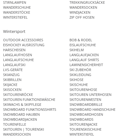
STIRNLAMPEN
TREKKINGRUCKSÄCKE
WANDERSCHUHE
WANDERSOCKEN
WANDERSTÖCKE
WINDJACKEN
WINTERSTIEFEL
ZIP OFF HOSEN
Wintersport
OUTDOOR ACCESSOIRES
BOB & RODEL
EISHOCKEY AUSRÜSTUNG
EISLAUFSCHUHE
HARSCHEISEN
SKIHELM
LANGLAUFHOSEN
LANGLAUFJACKEN
LANGLAUFSCHUHE
LANGLAUF SHIRTS
LANGLAUFSKI
LAWINENSICHERHEIT
LVS-GERÄTE
SKI ZUBEHÖR
SKIANZUG
SKIKLEIDUNG
SKIBRILLEN
SKIHOSE
SKIJACKE
SKISCHUHE
SKISOCKEN
SKITOURENHOSE
SKITOURENRÖCKE
SKITOUREN UNTERHOSEN
SKITOUREN FUNKTIONSWÄSCHE
SKITOURENWESTEN
SKIWACHS & SKIPFLEGE
SNOWBOARDBRILLE
SNOWBOARD FUNKTIONSSHIRTS
SNOWBOARD HANDSCHUHE
SNOWBOARD HAUBEN
SNOWBOARDHOSEN
SNOWBOARDJACKEN
SNOWBOARDS
TOURENFELLE
SKITOURENJACKE
SKITOUREN | TOURENSKI
TOURENSKISCHUHE
WANDERSOCKEN
WINTERSTIEFEL