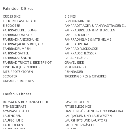
Fahrräder & Bikes
CROSS BIKE
E-BIKES
ELEKTRO LASTENRÄDER
E-MOUNTAINBIKE
E-SCOOTER
FAHRRADTRÄGER & FAHRRADTRÄGER ZUB
FAHRRADBEKLEIDUNG
FAHRRADBRILLEN & MTB BRILLEN
FAHRRADCOMPUTER
FAHRRADGRIFFE
FAHRRADHANDSCHUHE
FAHRRADHELME & MTB HELME
FAHRRADJACKE & BIKEJACKE
FAHRRADPEDALE
FAHRRADPUMPEN
FAHRRAD RUCKSÄCKE
FAHRRAD SATTEL
FAHRRADSCHLÖSSER
FAHRRADSTÄNDER
GEPÄCKTRÄGER
FAHRRAD TRIKOT & BIKE TRIKOT
GRAVEL BIKE
KINDER- & JUGENDBIKES
MOUNTAINBIKE
MTB PROTEKTOREN
RENNRÄDER
SCOOTER
TREKKINGBIKES & CITYBIKES
URBAN RETRO BIKES
Laufen & Fitness
BOXSACK & BOXHANDSCHUHE
FASZIENROLLEN
FITNESSGERÄTE
FITNESSLEGGINGS
GYMNASTIKBÄLLE
HANTELN FÜR FITNESS- UND KRAFTTRAINI
LAUFHOSEN
LAUFJACKEN UND LAUFWESTEN
LAUFSCHUHE
LAUFSHIRTS UND LAUFTOPS
LAUFSOCKEN
LAUFUNTERWÄSCHE