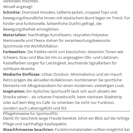
verbinden möchten.
Aktuell angesagt:
Schnitte:
Oversized Hoodies, taillierte Jacken, cropped Tops und
bewegungsfreundliche Hosen mit elastischem Bund liegen im Trend. Für
Kinder sind funktionelle, farbenfrohe Outfits gefragt, die
Bewegungsfreiheit ermöglichen.
Materialien:
Nachhaltige Kunstfasern, recyceltes Polyester,
Merinowolle und Fleece stehen für verantwortungsbewusste
Sportmode mit Wohlfühlfaktor.
Farbwelten:
Die Palette reicht von klassischen, dezenten Tönen wie
Schwarz, Grau und Blau bis hin zu angesagten Oliv- und Lilatönen.
Pastellfarben sorgen für Leichtigkeit, leuchtende Signalfarben für
sichtbare Akzente.
Modische Einflüsse:
Urban Outdoor, Minimalismus und ein Hauch
Retro prägen die aktuellen Kollektionen. Kombinieren Sie sportliche
Elemente mit Alltagsklassikern für einen modernen, vielseitigen Look.
Inspiration:
Ein stylisches Sportoutfit lässt sich auch abseits der
Strecke sehen – als urbanes Freizeitoutfit, beim nächsten Städtetrip
oder auf dem Weg ins Café. So schenken Sie nicht nur Funktion,
sondern auch Lebensgefühl und Stil.
Pflegehinweise für Sportoutfits
Damit Ihr Geschenk lange Freude bereitet, lohnt ein Blick auf die richtige
Pflege und nachhaltige Kaufaspekte.
Waschhinweise beachten:
Funktionsmaterialien sollten möglichst bei