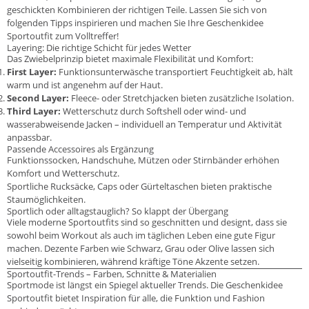
geschickten Kombinieren der richtigen Teile. Lassen Sie sich von
folgenden Tipps inspirieren und machen Sie Ihre Geschenkidee
Sportoutfit zum Volltreffer!
Layering: Die richtige Schicht für jedes Wetter
Das Zwiebelprinzip bietet maximale Flexibilität und Komfort:
First Layer:
Funktionsunterwäsche transportiert Feuchtigkeit ab, hält
warm und ist angenehm auf der Haut.
Second Layer:
Fleece- oder Stretchjacken bieten zusätzliche Isolation.
Third Layer:
Wetterschutz durch Softshell oder wind- und
wasserabweisende Jacken – individuell an Temperatur und Aktivität
anpassbar.
Passende Accessoires als Ergänzung
Funktionssocken, Handschuhe, Mützen oder Stirnbänder erhöhen
Komfort und Wetterschutz.
Sportliche Rucksäcke, Caps oder Gürteltaschen bieten praktische
Staumöglichkeiten.
Sportlich oder alltagstauglich? So klappt der Übergang
Viele moderne Sportoutfits sind so geschnitten und designt, dass sie
sowohl beim Workout als auch im täglichen Leben eine gute Figur
machen. Dezente Farben wie Schwarz, Grau oder Olive lassen sich
vielseitig kombinieren, während kräftige Töne Akzente setzen.
Sportoutfit-Trends – Farben, Schnitte & Materialien
Sportmode ist längst ein Spiegel aktueller Trends. Die Geschenkidee
Sportoutfit bietet Inspiration für alle, die Funktion und Fashion