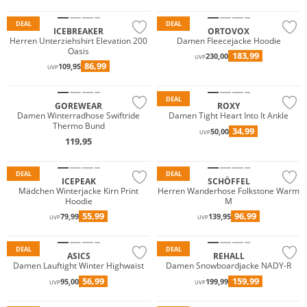
DEAL
DEAL
ICEBREAKER
ORTOVOX
Herren Unterziehshirt Elevation 200
Damen Fleecejacke Hoodie
Oasis
183,99
230,00
UVP
86,99
109,95
UVP
Nachhaltig
Nachhaltig
DEAL
GOREWEAR
ROXY
Damen Winterradhose Swiftride
Damen Tight Heart Into It Ankle
Thermo Bund
34,99
50,00
Große Größen
UVP
119,95
Preis & Wert
Nachhaltig
DEAL
DEAL
ICEPEAK
SCHÖFFEL
Mädchen Winterjacke Kirn Print
Herren Wanderhose Folkstone Warm
Hoodie
M
Wasserfest
55,99
96,99
79,99
139,95
UVP
UVP
Nachhaltig
DEAL
DEAL
Wasserfest
ASICS
REHALL
Damen Lauftight Winter Highwaist
Damen Snowboardjacke NADY-R
Premium
56,99
159,99
95,00
199,99
UVP
UVP
Nachhaltig
Nachhaltig