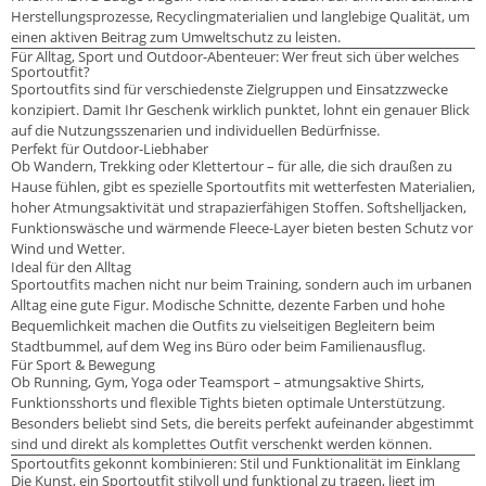
Herstellungsprozesse, Recyclingmaterialien und langlebige Qualität, um
einen aktiven Beitrag zum Umweltschutz zu leisten.
Für Alltag, Sport und Outdoor-Abenteuer: Wer freut sich über welches
Sportoutfit?
Sportoutfits sind für verschiedenste Zielgruppen und Einsatzzwecke
konzipiert. Damit Ihr Geschenk wirklich punktet, lohnt ein genauer Blick
auf die Nutzungsszenarien und individuellen Bedürfnisse.
Perfekt für Outdoor-Liebhaber
Ob Wandern, Trekking oder Klettertour – für alle, die sich draußen zu
Hause fühlen, gibt es spezielle Sportoutfits mit wetterfesten Materialien,
hoher Atmungsaktivität und strapazierfähigen Stoffen. Softshelljacken,
Funktionswäsche und wärmende Fleece-Layer bieten besten Schutz vor
Wind und Wetter.
Ideal für den Alltag
Sportoutfits machen nicht nur beim Training, sondern auch im urbanen
Alltag eine gute Figur. Modische Schnitte, dezente Farben und hohe
Bequemlichkeit machen die Outfits zu vielseitigen Begleitern beim
Stadtbummel, auf dem Weg ins Büro oder beim Familienausflug.
Für Sport & Bewegung
Ob Running, Gym, Yoga oder Teamsport – atmungsaktive Shirts,
Funktionsshorts und flexible Tights bieten optimale Unterstützung.
Besonders beliebt sind Sets, die bereits perfekt aufeinander abgestimmt
sind und direkt als komplettes Outfit verschenkt werden können.
Sportoutfits gekonnt kombinieren: Stil und Funktionalität im Einklang
Die Kunst, ein Sportoutfit stilvoll und funktional zu tragen, liegt im