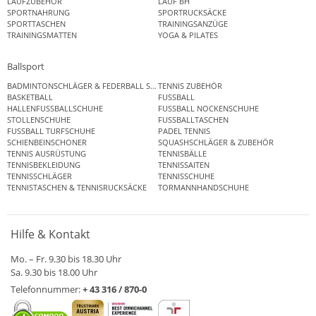
LAUFZUBEHÖR
LAUF BH
SPORTNAHRUNG
SPORTRUCKSÄCKE
SPORTTASCHEN
TRAININGSANZÜGE
TRAININGSMATTEN
YOGA & PILATES
Ballsport
BADMINTONSCHLÄGER & FEDERBALL SETS
TENNIS ZUBEHÖR
BASKETBALL
FUSSBALL
HALLENFUSSBALLSCHUHE
FUSSBALL NOCKENSCHUHE
STOLLENSCHUHE
FUSSBALLTASCHEN
FUSSBALL TURFSCHUHE
PADEL TENNIS
SCHIENBEINSCHONER
SQUASHSCHLÄGER & ZUBEHÖR
TENNIS AUSRÜSTUNG
TENNISBÄLLE
TENNISBEKLEIDUNG
TENNISSAITEN
TENNISSCHLÄGER
TENNISSCHUHE
TENNISTASCHEN & TENNISRUCKSÄCKE
TORMANNHANDSCHUHE
Hilfe & Kontakt
Mo. – Fr. 9.30 bis 18.30 Uhr
Sa. 9.30 bis 18.00 Uhr
Telefonnummer:
+ 43 316 / 870-0