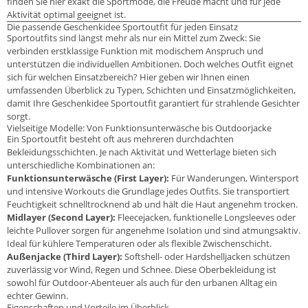
finden Sie hier exakt die Sportmode, die Freude macht und für jede
Aktivität optimal geeignet ist.
Die passende Geschenkidee Sportoutfit für jeden Einsatz
Sportoutfits sind längst mehr als nur ein Mittel zum Zweck: Sie
verbinden erstklassige Funktion mit modischem Anspruch und
unterstützen die individuellen Ambitionen. Doch welches Outfit eignet
sich für welchen Einsatzbereich? Hier geben wir Ihnen einen
umfassenden Überblick zu Typen, Schichten und Einsatzmöglichkeiten,
damit Ihre Geschenkidee Sportoutfit garantiert für strahlende Gesichter
sorgt.
Vielseitige Modelle: Von Funktionsunterwäsche bis Outdoorjacke
Ein Sportoutfit besteht oft aus mehreren durchdachten
Bekleidungsschichten. Je nach Aktivität und Wetterlage bieten sich
unterschiedliche Kombinationen an:
Funktionsunterwäsche (First Layer):
Für Wanderungen, Wintersport
und intensive Workouts die Grundlage jedes Outfits. Sie transportiert
Feuchtigkeit schnelltrocknend ab und hält die Haut angenehm trocken.
Midlayer (Second Layer):
Fleecejacken, funktionelle Longsleeves oder
leichte Pullover sorgen für angenehme Isolation und sind atmungsaktiv.
Ideal für kühlere Temperaturen oder als flexible Zwischenschicht.
Außenjacke (Third Layer):
Softshell- oder Hardshelljacken schützen
zuverlässig vor Wind, Regen und Schnee. Diese Oberbekleidung ist
sowohl für Outdoor-Abenteuer als auch für den urbanen Alltag ein
echter Gewinn.
Eigenschaften und Vorteile im Überblick