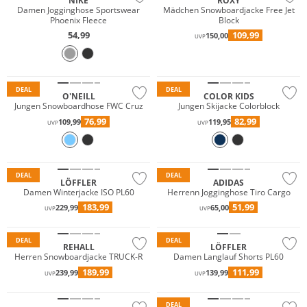
NIKE
ROXY
Damen Jogginghose Sportswear
Mädchen Snowboardjacke Free Jet
Phoenix Fleece
Block
54,99
109,99
150,00
UVP
Wasserfest
Wasserfest
Nachhaltig
Nachhaltig
DEAL
DEAL
O'NEILL
COLOR KIDS
Jungen Snowboardhose FWC Cruz
Jungen Skijacke Colorblock
76,99
82,99
109,99
119,95
UVP
UVP
Nachhaltig
DEAL
DEAL
LÖFFLER
ADIDAS
Damen Winterjacke ISO PL60
Herrenn Jogginghose Tiro Cargo
Wasserfest
Primaloft®
183,99
51,99
229,99
65,00
UVP
UVP
Nachhaltig
Nachhaltig
DEAL
DEAL
REHALL
LÖFFLER
Herren Snowboardjacke TRUCK-R
Damen Langlauf Shorts PL60
189,99
111,99
239,99
139,99
UVP
UVP
Preis & Wert
Nachhaltig
DEAL