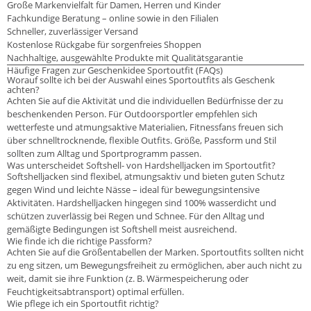
Große Markenvielfalt für Damen, Herren und Kinder
Fachkundige Beratung – online sowie in den Filialen
Schneller, zuverlässiger Versand
Kostenlose Rückgabe für sorgenfreies Shoppen
Nachhaltige, ausgewählte Produkte mit Qualitätsgarantie
Häufige Fragen zur Geschenkidee Sportoutfit (FAQs)
Worauf sollte ich bei der Auswahl eines Sportoutfits als Geschenk
achten?
Achten Sie auf die Aktivität und die individuellen Bedürfnisse der zu
beschenkenden Person. Für Outdoorsportler empfehlen sich
wetterfeste und atmungsaktive Materialien, Fitnessfans freuen sich
über schnelltrocknende, flexible Outfits. Größe, Passform und Stil
sollten zum Alltag und Sportprogramm passen.
Was unterscheidet Softshell- von Hardshelljacken im Sportoutfit?
Softshelljacken sind flexibel, atmungsaktiv und bieten guten Schutz
gegen Wind und leichte Nässe – ideal für bewegungsintensive
Aktivitäten. Hardshelljacken hingegen sind 100% wasserdicht und
schützen zuverlässig bei Regen und Schnee. Für den Alltag und
gemäßigte Bedingungen ist Softshell meist ausreichend.
Wie finde ich die richtige Passform?
Achten Sie auf die Größentabellen der Marken. Sportoutfits sollten nicht
zu eng sitzen, um Bewegungsfreiheit zu ermöglichen, aber auch nicht zu
weit, damit sie ihre Funktion (z. B. Wärmespeicherung oder
Feuchtigkeitsabtransport) optimal erfüllen.
Wie pflege ich ein Sportoutfit richtig?