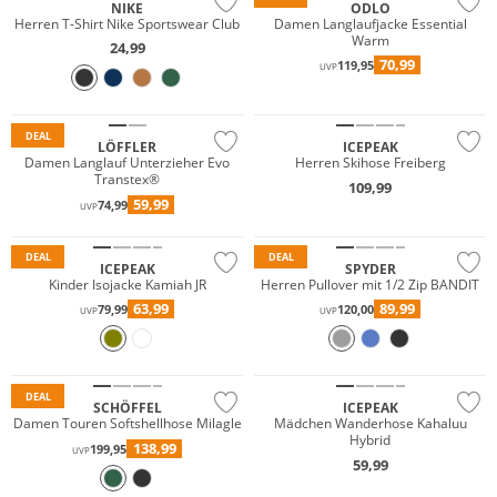
NIKE
ODLO
Herren T-Shirt Nike Sportswear Club
Damen Langlaufjacke Essential
Warm
24,99
70,99
119,95
UVP
Nachhaltig
Preis & Wert
DEAL
LÖFFLER
ICEPEAK
Damen Langlauf Unterzieher Evo
Herren Skihose Freiberg
Transtex®
109,99
Premium
59,99
74,99
UVP
Preis & Wert
Preis & Wert
DEAL
DEAL
ICEPEAK
SPYDER
Kinder Isojacke Kamiah JR
Herren Pullover mit 1/2 Zip BANDIT
63,99
89,99
79,99
120,00
UVP
UVP
Große Größen
Nachhaltig
Preis & Wert
DEAL
SCHÖFFEL
ICEPEAK
Damen Touren Softshellhose Milagle
Mädchen Wanderhose Kahaluu
Hybrid
138,99
199,95
UVP
59,99
Merino
Merino
Nachhaltig