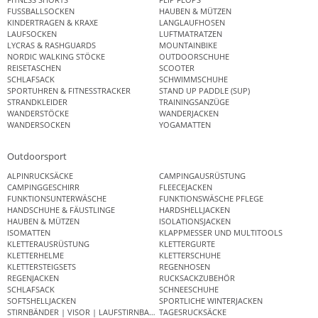
FUSSBALLSOCKEN
HAUBEN & MÜTZEN
KINDERTRAGEN & KRAXE
LANGLAUFHOSEN
LAUFSOCKEN
LUFTMATRATZEN
LYCRAS & RASHGUARDS
MOUNTAINBIKE
NORDIC WALKING STÖCKE
OUTDOORSCHUHE
REISETASCHEN
SCOOTER
SCHLAFSACK
SCHWIMMSCHUHE
SPORTUHREN & FITNESSTRACKER
STAND UP PADDLE (SUP)
STRANDKLEIDER
TRAININGSANZÜGE
WANDERSTÖCKE
WANDERJACKEN
WANDERSOCKEN
YOGAMATTEN
Outdoorsport
ALPINRUCKSÄCKE
CAMPINGAUSRÜSTUNG
CAMPINGGESCHIRR
FLEECEJACKEN
FUNKTIONSUNTERWÄSCHE
FUNKTIONSWÄSCHE PFLEGE
HANDSCHUHE & FÄUSTLINGE
HARDSHELLJACKEN
HAUBEN & MÜTZEN
ISOLATIONSJACKEN
ISOMATTEN
KLAPPMESSER UND MULTITOOLS
KLETTERAUSRÜSTUNG
KLETTERGURTE
KLETTERHELME
KLETTERSCHUHE
KLETTERSTEIGSETS
REGENHOSEN
REGENJACKEN
RUCKSACKZUBEHÖR
SCHLAFSACK
SCHNEESCHUHE
SOFTSHELLJACKEN
SPORTLICHE WINTERJACKEN
STIRNBÄNDER | VISOR | LAUFSTIRNBAND
TAGESRUCKSÄCKE