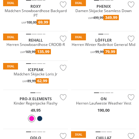
DEAL
DEAL
ROXY
PHENIX
Mädchen Snowboardhose Backyard
Damen Skijacke Seamless Down
PT
349,99
499,99
Wasserfest
UVP
69,99
100,00
UVP
Nachhaltig
Nachhaltig
DEAL
DEAL
REHALL
LÖFFLER
Herren Snowboardhose CROOB-R
Herren Winter Radtrikot General Mid
Wasserfest
135,99
79,99
169,99
99,99
UVP
UVP
Preis & Wert
DEAL
ICEPEAK
Mädchen Skijacke Loris Jr
62,99
89,99
UVP
Nachhaltig
PRO-X ELEMENTS
ON
Kinder Regenjacke Flashy
Herren Laufweste Weather Vest
49,95
190,00
Merino
Nachhaltig
DEAL
ODLO
CHILLAZ