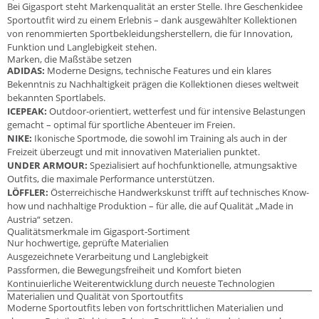
Bei Gigasport steht Markenqualität an erster Stelle. Ihre Geschenkidee
Sportoutfit wird zu einem Erlebnis – dank ausgewählter Kollektionen
von renommierten Sportbekleidungsherstellern, die für Innovation,
Funktion und Langlebigkeit stehen.
Marken, die Maßstäbe setzen
ADIDAS:
Moderne Designs, technische Features und ein klares
Bekenntnis zu Nachhaltigkeit prägen die Kollektionen dieses weltweit
bekannten Sportlabels.
ICEPEAK:
Outdoor-orientiert, wetterfest und für intensive Belastungen
gemacht – optimal für sportliche Abenteuer im Freien.
NIKE:
Ikonische Sportmode, die sowohl im Training als auch in der
Freizeit überzeugt und mit innovativen Materialien punktet.
UNDER ARMOUR:
Spezialisiert auf hochfunktionelle, atmungsaktive
Outfits, die maximale Performance unterstützen.
LÖFFLER:
Österreichische Handwerkskunst trifft auf technisches Know-
how und nachhaltige Produktion – für alle, die auf Qualität „Made in
Austria“ setzen.
Qualitätsmerkmale im Gigasport-Sortiment
Nur hochwertige, geprüfte Materialien
Ausgezeichnete Verarbeitung und Langlebigkeit
Passformen, die Bewegungsfreiheit und Komfort bieten
Kontinuierliche Weiterentwicklung durch neueste Technologien
Materialien und Qualität von Sportoutfits
Moderne Sportoutfits leben von fortschrittlichen Materialien und