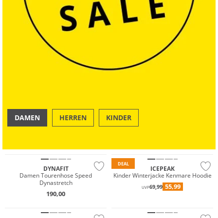
DAMEN
HERREN
KINDER
OUTDOOR
SWIM & BEACH
Nachhaltig
Preis & Wert
DEAL
DYNAFIT
ICEPEAK
Damen Tourenhose Speed
Kinder Winterjacke Kenmare Hoodie
Dynastretch
55,99
69,99
UVP
190,00
Preis & Wert