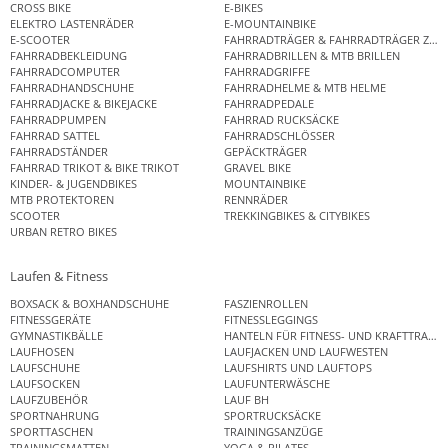
CROSS BIKE
E-BIKES
ELEKTRO LASTENRÄDER
E-MOUNTAINBIKE
E-SCOOTER
FAHRRADTRÄGER & FAHRRADTRÄGER ZUB
FAHRRADBEKLEIDUNG
FAHRRADBRILLEN & MTB BRILLEN
FAHRRADCOMPUTER
FAHRRADGRIFFE
FAHRRADHANDSCHUHE
FAHRRADHELME & MTB HELME
FAHRRADJACKE & BIKEJACKE
FAHRRADPEDALE
FAHRRADPUMPEN
FAHRRAD RUCKSÄCKE
FAHRRAD SATTEL
FAHRRADSCHLÖSSER
FAHRRADSTÄNDER
GEPÄCKTRÄGER
FAHRRAD TRIKOT & BIKE TRIKOT
GRAVEL BIKE
KINDER- & JUGENDBIKES
MOUNTAINBIKE
MTB PROTEKTOREN
RENNRÄDER
SCOOTER
TREKKINGBIKES & CITYBIKES
URBAN RETRO BIKES
Laufen & Fitness
BOXSACK & BOXHANDSCHUHE
FASZIENROLLEN
FITNESSGERÄTE
FITNESSLEGGINGS
GYMNASTIKBÄLLE
HANTELN FÜR FITNESS- UND KRAFTTRAINI
LAUFHOSEN
LAUFJACKEN UND LAUFWESTEN
LAUFSCHUHE
LAUFSHIRTS UND LAUFTOPS
LAUFSOCKEN
LAUFUNTERWÄSCHE
LAUFZUBEHÖR
LAUF BH
SPORTNAHRUNG
SPORTRUCKSÄCKE
SPORTTASCHEN
TRAININGSANZÜGE
TRAININGSMATTEN
YOGA & PILATES