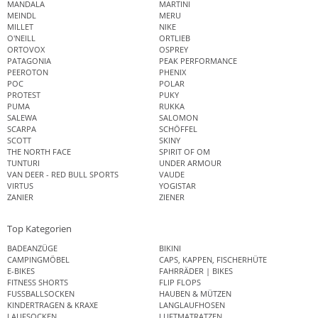
MANDALA
MARTINI
MEINDL
MERU
MILLET
NIKE
O'NEILL
ORTLIEB
ORTOVOX
OSPREY
PATAGONIA
PEAK PERFORMANCE
PEEROTON
PHENIX
POC
POLAR
PROTEST
PUKY
PUMA
RUKKA
SALEWA
SALOMON
SCARPA
SCHÖFFEL
SCOTT
SKINY
THE NORTH FACE
SPIRIT OF OM
TUNTURI
UNDER ARMOUR
VAN DEER - RED BULL SPORTS
VAUDE
VIRTUS
YOGISTAR
ZANIER
ZIENER
Top Kategorien
BADEANZÜGE
BIKINI
CAMPINGMÖBEL
CAPS, KAPPEN, FISCHERHÜTE
E-BIKES
FAHRRÄDER | BIKES
FITNESS SHORTS
FLIP FLOPS
FUSSBALLSOCKEN
HAUBEN & MÜTZEN
KINDERTRAGEN & KRAXE
LANGLAUFHOSEN
LAUFSOCKEN
LUFTMATRATZEN