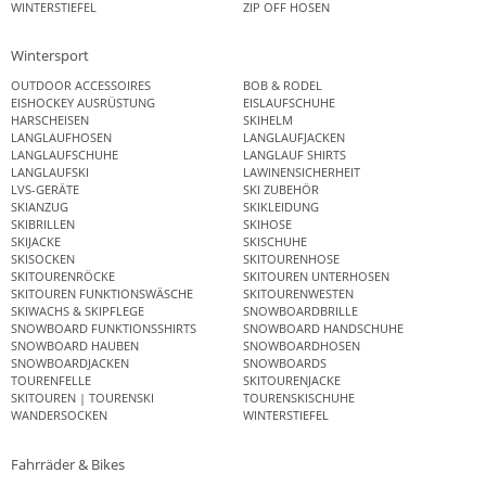
WINTERSTIEFEL
ZIP OFF HOSEN
Wintersport
OUTDOOR ACCESSOIRES
BOB & RODEL
EISHOCKEY AUSRÜSTUNG
EISLAUFSCHUHE
HARSCHEISEN
SKIHELM
LANGLAUFHOSEN
LANGLAUFJACKEN
LANGLAUFSCHUHE
LANGLAUF SHIRTS
LANGLAUFSKI
LAWINENSICHERHEIT
LVS-GERÄTE
SKI ZUBEHÖR
SKIANZUG
SKIKLEIDUNG
SKIBRILLEN
SKIHOSE
SKIJACKE
SKISCHUHE
SKISOCKEN
SKITOURENHOSE
SKITOURENRÖCKE
SKITOUREN UNTERHOSEN
SKITOUREN FUNKTIONSWÄSCHE
SKITOURENWESTEN
SKIWACHS & SKIPFLEGE
SNOWBOARDBRILLE
SNOWBOARD FUNKTIONSSHIRTS
SNOWBOARD HANDSCHUHE
SNOWBOARD HAUBEN
SNOWBOARDHOSEN
SNOWBOARDJACKEN
SNOWBOARDS
TOURENFELLE
SKITOURENJACKE
SKITOUREN | TOURENSKI
TOURENSKISCHUHE
WANDERSOCKEN
WINTERSTIEFEL
Fahrräder & Bikes