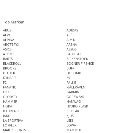
Top Marken
ABUS
ADIDAS
AEVOR
ALÉ
ALPINA
AIM'N
ARC'TERYX
ARENA
ASICS
ASSOS
ATOMIC
BABOLAT
BARTS
BIRKENSTOCK
BLACKROLL
BOGNER FIRE+ICE
BROOKS
BUFF
DEUTER
DOLOMITE
DYNAFIT
E9
F2
FALKE
FANATIC
FJÄLLRÄVEN
FOX
GARMIN
GLORYFY
GOREWEAR
HAMMER
HANWAG
HOKA
HYDRO FLASK
ICEBREAKER
ICEPEAK
JAKO
KJUS
LA SPORTIVA
LEKI
LÖFFLER
LOWA
MAIER SPORTS
MAMMUT