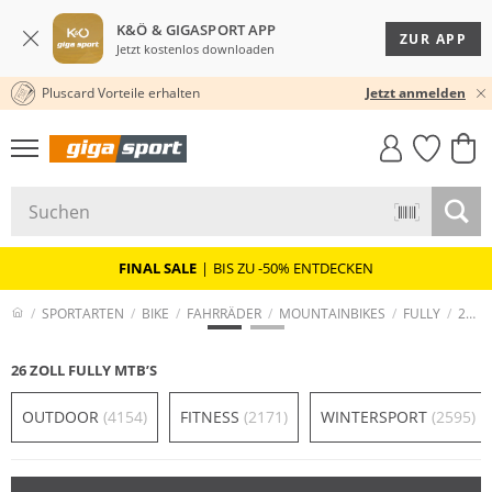
K&Ö & GIGASPORT APP
ZUR APP
Jetzt kostenlos downloaden
Pluscard Vorteile erhalten
KOSTENLOSER VERSAND* & RÜCKVERSAND
Jetzt anmelden
GIGASTYLE
FAHRRAD­
CLICK &
CLICK &
MUST-HAVE
LEASING
COLLECT
RESERVE
FINAL SALE
|
BIS ZU -50% ENTDECKEN
SPORTARTEN
BIKE
FAHRRÄDER
MOUNTAINBIKES
FULLY
26 ZOLL FULLY MTB’S
26 ZOLL FULLY MTB’S
OUTDOOR
(4154)
FITNESS
(2171)
WINTERSPORT
(2595)