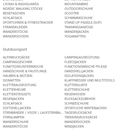
LYCRAS & RASHGUARDS
MOUNTAINBIKE
NORDIC WALKING STÖCKE
OUTDOORSCHUHE
REISETASCHEN
SCOOTER
SCHLAFSACK
SCHWIMMSCHUHE
SPORTUHREN & FITNESSTRACKER
STAND UP PADDLE (SUP)
STRANDKLEIDER
TRAININGSANZÜGE
WANDERSTÖCKE
WANDERJACKEN
WANDERSOCKEN
YOGAMATTEN
Outdoorsport
ALPINRUCKSÄCKE
CAMPINGAUSRÜSTUNG
CAMPINGGESCHIRR
FLEECEJACKEN
FUNKTIONSUNTERWÄSCHE
FUNKTIONSWÄSCHE PFLEGE
HANDSCHUHE & FÄUSTLINGE
HARDSHELLJACKEN
HAUBEN & MÜTZEN
ISOLATIONSJACKEN
ISOMATTEN
KLAPPMESSER UND MULTITOOLS
KLETTERAUSRÜSTUNG
KLETTERGURTE
KLETTERHELME
KLETTERSCHUHE
KLETTERSTEIGSETS
REGENHOSEN
REGENJACKEN
RUCKSACKZUBEHÖR
SCHLAFSACK
SCHNEESCHUHE
SOFTSHELLJACKEN
SPORTLICHE WINTERJACKEN
STIRNBÄNDER | VISOR | LAUFSTIRNBAND
TAGESRUCKSÄCKE
STIRNLAMPEN
TREKKINGRUCKSÄCKE
WANDERSCHUHE
WANDERSOCKEN
WANDERSTÖCKE
WINDJACKEN