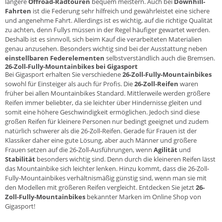
längere
Offroad-Radtouren
bequem meistern. Auch bei
Downhill-
Fahrten
ist die Federung sehr hilfreich und gewährleistet eine sichere
und angenehme Fahrt. Allerdings ist es wichtig, auf die richtige Qualität
zu achten, denn Fullys müssen in der Regel häufiger gewartet werden.
Deshalb ist es sinnvoll, sich beim Kauf die verarbeiteten Materialien
genau anzusehen. Besonders wichtig sind bei der Ausstattung neben
einstellbaren Federelementen
selbstverständlich auch die Bremsen.
26-Zoll-Fully-Mountainbikes bei Gigasport
Bei Gigasport erhalten Sie verschiedene
26-Zoll-Fully-Mountainbikes
sowohl für Einsteiger als auch für Profis. Die
26-Zoll-Reifen
waren
früher bei allen Mountainbikes Standard. Mittlerweile werden größere
Reifen immer beliebter, da sie leichter über Hindernisse gleiten und
somit eine höhere Geschwindigkeit ermöglichen. Jedoch sind diese
großen Reifen für kleinere Personen nur bedingt geeignet und zudem
natürlich schwerer als die 26-Zoll-Reifen. Gerade für Frauen ist der
Klassiker daher eine gute Lösung, aber auch Männer und größere
Frauen setzen auf die 26-Zoll-Ausführungen, wenn
Agilität
und
Stabilität
besonders wichtig sind. Denn durch die kleineren Reifen lässt
das Mountainbike sich leichter lenken. Hinzu kommt, dass die 26-Zoll-
Fully-Mountainbikes verhältnismäßig günstig sind, wenn man sie mit
den Modellen mit größeren Reifen vergleicht. Entdecken Sie jetzt
26-
Zoll-Fully-Mountainbikes
bekannter Marken im Online Shop von
Gigasport!