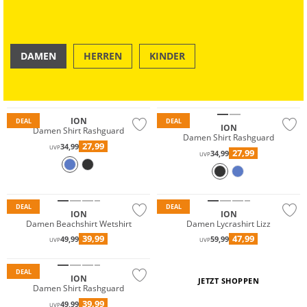
DAMEN
HERREN
KINDER
OUTDOOR
SWIM & BEACH
Must have
ION
DEAL
DEAL
ION
Damen Shirt Rashguard
Damen Shirt Rashguard
27,99
34,99
UVP
27,99
34,99
UVP
Must have
Must have
Nachhaltig
Nachhaltig
DEAL
DEAL
ION
ION
Damen Beachshirt Wetshirt
Damen Lycrashirt Lizz
39,99
47,99
49,99
59,99
UVP
UVP
DEAL
ION
JETZT SHOPPEN
Damen Shirt Rashguard
39,99
49,99
UVP