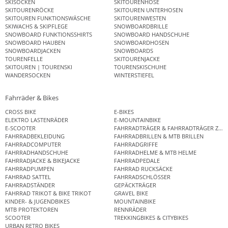
SKISOCKEN
SKITOURENHOSE
SKITOURENRÖCKE
SKITOUREN UNTERHOSEN
SKITOUREN FUNKTIONSWÄSCHE
SKITOURENWESTEN
SKIWACHS & SKIPFLEGE
SNOWBOARDBRILLE
SNOWBOARD FUNKTIONSSHIRTS
SNOWBOARD HANDSCHUHE
SNOWBOARD HAUBEN
SNOWBOARDHOSEN
SNOWBOARDJACKEN
SNOWBOARDS
TOURENFELLE
SKITOURENJACKE
SKITOUREN | TOURENSKI
TOURENSKISCHUHE
WANDERSOCKEN
WINTERSTIEFEL
Fahrräder & Bikes
CROSS BIKE
E-BIKES
ELEKTRO LASTENRÄDER
E-MOUNTAINBIKE
E-SCOOTER
FAHRRADTRÄGER & FAHRRADTRÄGER ZUB
FAHRRADBEKLEIDUNG
FAHRRADBRILLEN & MTB BRILLEN
FAHRRADCOMPUTER
FAHRRADGRIFFE
FAHRRADHANDSCHUHE
FAHRRADHELME & MTB HELME
FAHRRADJACKE & BIKEJACKE
FAHRRADPEDALE
FAHRRADPUMPEN
FAHRRAD RUCKSÄCKE
FAHRRAD SATTEL
FAHRRADSCHLÖSSER
FAHRRADSTÄNDER
GEPÄCKTRÄGER
FAHRRAD TRIKOT & BIKE TRIKOT
GRAVEL BIKE
KINDER- & JUGENDBIKES
MOUNTAINBIKE
MTB PROTEKTOREN
RENNRÄDER
SCOOTER
TREKKINGBIKES & CITYBIKES
URBAN RETRO BIKES