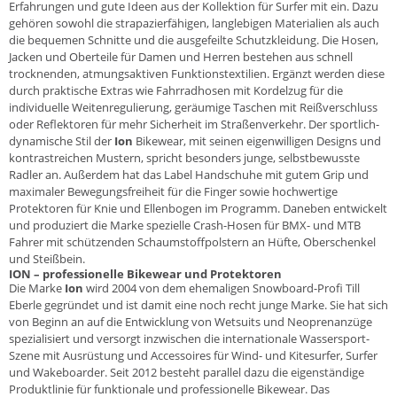
Erfahrungen und gute Ideen aus der Kollektion für Surfer mit ein. Dazu
gehören sowohl die strapazierfähigen, langlebigen Materialien als auch
die bequemen Schnitte und die ausgefeilte Schutzkleidung. Die
Hosen
,
Jacken
und Oberteile für Damen und Herren bestehen aus schnell
trocknenden, atmungsaktiven Funktionstextilien. Ergänzt werden diese
durch praktische Extras wie Fahrradhosen mit Kordelzug für die
individuelle Weitenregulierung, geräumige Taschen mit Reißverschluss
oder Reflektoren für mehr Sicherheit im Straßenverkehr. Der sportlich-
dynamische Stil der
Ion
Bikewear, mit seinen eigenwilligen Designs und
kontrastreichen Mustern, spricht besonders junge, selbstbewusste
Radler an. Außerdem hat das Label
Handschuhe
mit gutem Grip und
maximaler Bewegungsfreiheit für die Finger sowie hochwertige
Protektoren
für Knie und Ellenbogen im Programm. Daneben entwickelt
und produziert die Marke spezielle Crash-Hosen für BMX- und MTB
Fahrer mit schützenden Schaumstoffpolstern an Hüfte, Oberschenkel
und Steißbein.
ION – professionelle Bikewear und Protektoren
Die Marke
Ion
wird 2004 von dem ehemaligen Snowboard-Profi Till
Eberle gegründet und ist damit eine noch recht junge Marke. Sie hat sich
von Beginn an auf die Entwicklung von Wetsuits und Neoprenanzüge
spezialisiert und versorgt inzwischen die internationale Wassersport-
Szene mit Ausrüstung und Accessoires für Wind- und Kitesurfer, Surfer
und Wakeboarder. Seit 2012 besteht parallel dazu die eigenständige
Produktlinie für funktionale und professionelle
Bikewear
. Das