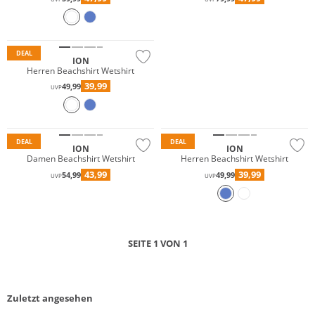
Nachhaltig
DEAL
ION
JETZT ENTDECKEN
Herren Beachshirt Wetshirt
39,99
49,99
UVP
Nachhaltig
Nachhaltig
DEAL
DEAL
ION
ION
Damen Beachshirt Wetshirt
Herren Beachshirt Wetshirt
43,99
39,99
54,99
49,99
UVP
UVP
SEITE 1 VON 1
Zuletzt angesehen