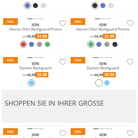
DEAL
DEAL
ION
ION
Herren Shirt Rashguard Promo
Herren Shirt Rashguard Promo
31,99
27,99
39,99
34,99
UVP
UVP
Must have
Nachhaltig
Nachhaltig
DEAL
DEAL
ION
ION
Damen Rashguard
Damen Rashguard
35,99
35,99
44,99
44,99
UVP
UVP
SHOPPEN SIE IN IHRER GRÖSSE
DEAL
DEAL
ION
ION