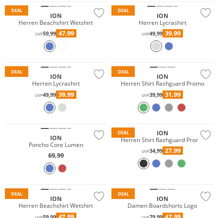
DEAL
DEAL
ION
ION
Herren Beachshirt Wetshirt
Herren Lycrashirt
47,99
39,99
59,99
49,99
UVP
UVP
Nachhaltig
DEAL
DEAL
ION
ION
Herren Lycrashirt
Herren Shirt Rashguard Promo
39,99
31,99
49,99
39,99
UVP
UVP
Must have
ION
DEAL
ION
Herren Shirt Rashguard Promo
Poncho Core Lumen
27,99
34,99
UVP
69,99
Nachhaltig
Nachhaltig
DEAL
DEAL
ION
ION
Herren Beachshirt Wetshirt
Damen Boardshorts Logo
47,99
47,99
59,99
79,99
UVP
UVP