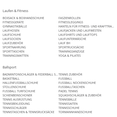
Laufen & Fitness
BOXSACK & BOXHANDSCHUHE
FASZIENROLLEN
FITNESSGERÄTE
FITNESSLEGGINGS
GYMNASTIKBÄLLE
HANTELN FÜR FITNESS- UND KRAFTTRAINI
LAUFHOSEN
LAUFJACKEN UND LAUFWESTEN
LAUFSCHUHE
LAUFSHIRTS UND LAUFTOPS
LAUFSOCKEN
LAUFUNTERWÄSCHE
LAUFZUBEHÖR
LAUF BH
SPORTNAHRUNG
SPORTRUCKSÄCKE
SPORTTASCHEN
TRAININGSANZÜGE
TRAININGSMATTEN
YOGA & PILATES
Ballsport
BADMINTONSCHLÄGER & FEDERBALL SETS
TENNIS ZUBEHÖR
BASKETBALL
FUSSBALL
HALLENFUSSBALLSCHUHE
FUSSBALL NOCKENSCHUHE
STOLLENSCHUHE
FUSSBALLTASCHEN
FUSSBALL TURFSCHUHE
PADEL TENNIS
SCHIENBEINSCHONER
SQUASHSCHLÄGER & ZUBEHÖR
TENNIS AUSRÜSTUNG
TENNISBÄLLE
TENNISBEKLEIDUNG
TENNISSAITEN
TENNISSCHLÄGER
TENNISSCHUHE
TENNISTASCHEN & TENNISRUCKSÄCKE
TORMANNHANDSCHUHE