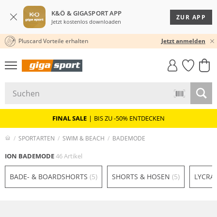
K&Ö & GIGASPORT APP
ZUR APP
Jetzt kostenlos downloaden
Pluscard Vorteile erhalten
30 TAGE RÜCKGABERECHT
★★★★★ 4,8 / 5,0 STERNE
Jetzt anmelden
GIGASTYLE
FAHRRAD­
CLICK &
CLICK &
MUST-HAVE
LEASING
COLLECT
RESERVE
FINAL SALE
|
BIS ZU -50% ENTDECKEN
SPORTARTEN
SWIM & BEACH
BADEMODE
ION BADEMODE
46 Artikel
BADE- & BOARDSHORTS
(5)
SHORTS & HOSEN
(5)
LYCRA