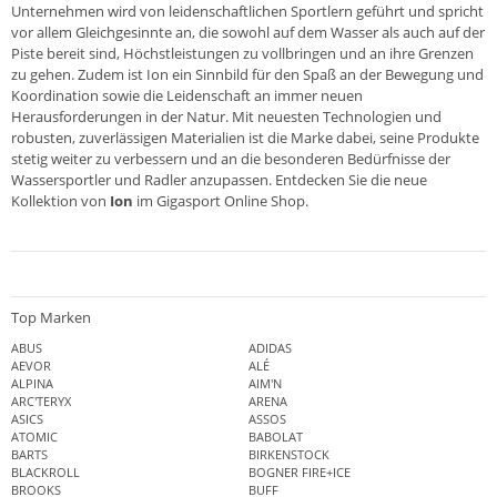
Unternehmen wird von leidenschaftlichen Sportlern geführt und spricht
vor allem Gleichgesinnte an, die sowohl auf dem Wasser als auch auf der
Piste bereit sind, Höchstleistungen zu vollbringen und an ihre Grenzen
zu gehen. Zudem ist Ion ein Sinnbild für den Spaß an der Bewegung und
Koordination sowie die Leidenschaft an immer neuen
Herausforderungen in der Natur. Mit neuesten Technologien und
robusten, zuverlässigen Materialien ist die Marke dabei, seine Produkte
stetig weiter zu verbessern und an die besonderen Bedürfnisse der
Wassersportler und Radler anzupassen. Entdecken Sie die neue
Kollektion von
Ion
im
Gigasport Online Shop
.
Top Marken
ABUS
ADIDAS
AEVOR
ALÉ
ALPINA
AIM'N
ARC'TERYX
ARENA
ASICS
ASSOS
ATOMIC
BABOLAT
BARTS
BIRKENSTOCK
BLACKROLL
BOGNER FIRE+ICE
BROOKS
BUFF