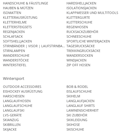
HANDSCHUHE & FÄUSTLINGE
HARDSHELLJACKEN
HAUBEN & MÜTZEN
ISOLATIONSJACKEN
ISOMATTEN
KLAPPMESSER UND MULTITOOLS
KLETTERAUSRÜSTUNG
KLETTERGURTE
KLETTERHELME
KLETTERSCHUHE
KLETTERSTEIGSETS
REGENHOSEN
REGENJACKEN
RUCKSACKZUBEHÖR
SCHLAFSACK
SCHNEESCHUHE
SOFTSHELLJACKEN
SPORTLICHE WINTERJACKEN
STIRNBÄNDER | VISOR | LAUFSTIRNBAND
TAGESRUCKSÄCKE
STIRNLAMPEN
TREKKINGRUCKSÄCKE
WANDERSCHUHE
WANDERSOCKEN
WANDERSTÖCKE
WINDJACKEN
WINTERSTIEFEL
ZIP OFF HOSEN
Wintersport
OUTDOOR ACCESSOIRES
BOB & RODEL
EISHOCKEY AUSRÜSTUNG
EISLAUFSCHUHE
HARSCHEISEN
SKIHELM
LANGLAUFHOSEN
LANGLAUFJACKEN
LANGLAUFSCHUHE
LANGLAUF SHIRTS
LANGLAUFSKI
LAWINENSICHERHEIT
LVS-GERÄTE
SKI ZUBEHÖR
SKIANZUG
SKIKLEIDUNG
SKIBRILLEN
SKIHOSE
SKIJACKE
SKISCHUHE