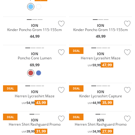
ION
ION
Kinder Poncho Grom 115-155cm
Kinder Poncho Grom 115-155cm
Must have
44,99
49,99
Nachhaltig
DEAL
ION
ION
Poncho Core Lumen
Herren Lycrashirt Maze
69,99
47,99
59,99
UVP
Must have
Must have
Nachhaltig
Nachhaltig
DEAL
DEAL
ION
ION
Herren Lycrashirt Maze
Kinder Lycrashirt Capture
43,99
35,99
54,99
44,99
UVP
UVP
Must have
Must have
DEAL
DEAL
ION
ION
Herren Shirt Rashguard Promo
Herren Shirt Rashguard Promo
31,99
27,99
39,99
34,99
UVP
UVP