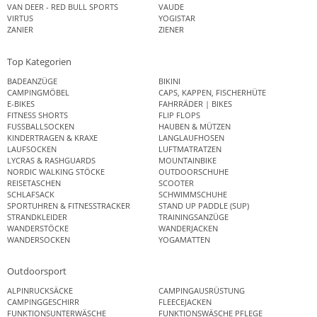
VAN DEER - RED BULL SPORTS
VAUDE
VIRTUS
YOGISTAR
ZANIER
ZIENER
Top Kategorien
BADEANZÜGE
BIKINI
CAMPINGMÖBEL
CAPS, KAPPEN, FISCHERHÜTE
E-BIKES
FAHRRÄDER | BIKES
FITNESS SHORTS
FLIP FLOPS
FUSSBALLSOCKEN
HAUBEN & MÜTZEN
KINDERTRAGEN & KRAXE
LANGLAUFHOSEN
LAUFSOCKEN
LUFTMATRATZEN
LYCRAS & RASHGUARDS
MOUNTAINBIKE
NORDIC WALKING STÖCKE
OUTDOORSCHUHE
REISETASCHEN
SCOOTER
SCHLAFSACK
SCHWIMMSCHUHE
SPORTUHREN & FITNESSTRACKER
STAND UP PADDLE (SUP)
STRANDKLEIDER
TRAININGSANZÜGE
WANDERSTÖCKE
WANDERJACKEN
WANDERSOCKEN
YOGAMATTEN
Outdoorsport
ALPINRUCKSÄCKE
CAMPINGAUSRÜSTUNG
CAMPINGGESCHIRR
FLEECEJACKEN
FUNKTIONSUNTERWÄSCHE
FUNKTIONSWÄSCHE PFLEGE