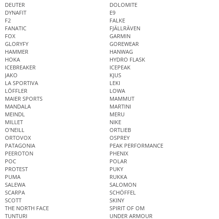
DEUTER
DOLOMITE
DYNAFIT
E9
F2
FALKE
FANATIC
FJÄLLRÄVEN
FOX
GARMIN
GLORYFY
GOREWEAR
HAMMER
HANWAG
HOKA
HYDRO FLASK
ICEBREAKER
ICEPEAK
JAKO
KJUS
LA SPORTIVA
LEKI
LÖFFLER
LOWA
MAIER SPORTS
MAMMUT
MANDALA
MARTINI
MEINDL
MERU
MILLET
NIKE
O'NEILL
ORTLIEB
ORTOVOX
OSPREY
PATAGONIA
PEAK PERFORMANCE
PEEROTON
PHENIX
POC
POLAR
PROTEST
PUKY
PUMA
RUKKA
SALEWA
SALOMON
SCARPA
SCHÖFFEL
SCOTT
SKINY
THE NORTH FACE
SPIRIT OF OM
TUNTURI
UNDER ARMOUR