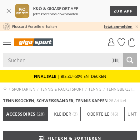
K&Ö & GIGASPORT APP
ZUR APP
Jetzt kostenlos downloaden
Pluscard Vorteile erhalten
30 TAGE RÜCKGABERECHT
Jetzt anmelden
GIGASTYLE
FAHRRAD­
CLICK &
CLICK &
MUST-HAVE
LEASING
COLLECT
RESERVE
FINAL SALE
|
BIS ZU -50% ENTDECKEN
SPORTARTEN
TENNIS & RACKETSPORT
TENNIS
TENNISBEKLEIDUNG
TENNISSOCKEN, SCHWEISSBÄNDER, TENNIS KAPPEN
28 Artikel
ACCESSOIRES
(28)
KLEIDER
(3)
OBERTEILE
(46)
UNTE
FILTERN & SORTIEREN