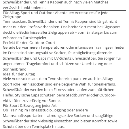
Schweißbänder und Tennis Kappen auch nach vielen Matches
verlässlich funktionieren.
Für Alltag, Sport und Outdoor-Abenteuer: Accessoires für jede
Zielgruppe
Tennissocken, Schweißbänder und Tennis Kappen sind längst nicht
mehr nur den Profis vorbehalten. Das breite Sortiment bei Gigasport
deckt die Bedürfnisse aller Zielgruppen ab – vom Einsteiger bis zum
erfahrenen Turnierspieler.
Perfekt für den Outdoor-Court
Gerade bei wärmeren Temperaturen oder intensiven Trainingseinheiten
im Freien sind atmungsaktive Socken, feuchtigkeitsregulierende
Schweißbänder und Caps mit UV-Schutz unverzichtbar. Sie sorgen für
angenehmen Tragekomfort und schützen vor Überhitzung oder
Sonnenbrand.
Ideal für den Alltag
Viele Accessoires aus dem Tennisbereich punkten auch im Alltag:
Sportliche Tennissocken sind eine bequeme Wahl für Sneakerfans,
Schweißbänder werden beim Fitness oder Laufen zum nützlichen
Helfer. Stylische Caps schützen beim Stadtbummel oder Outdoor-
Aktivitäten zuverlässig vor Sonne.
Für Sport & Bewegung jeder Art
Ob Training im Fitnessstudio, Jogging oder andere
Mannschaftssportarten – atmungsaktive Socken und saugfähige
Schweißbänder sind vielseitig einsetzbar und bieten Komfort sowie
Schutz über den Tennisplatz hinaus.