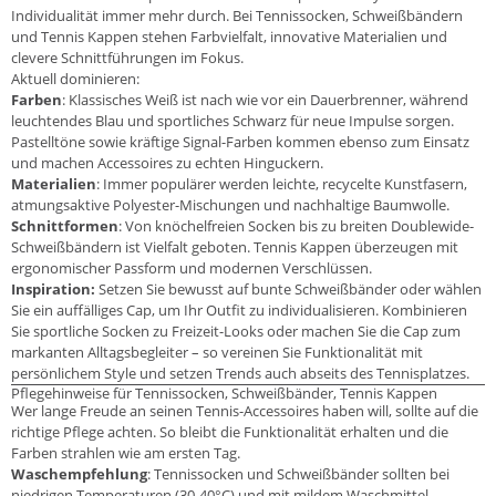
Individualität immer mehr durch. Bei Tennissocken, Schweißbändern
und Tennis Kappen stehen Farbvielfalt, innovative Materialien und
clevere Schnittführungen im Fokus.
Aktuell dominieren:
Farben
: Klassisches Weiß ist nach wie vor ein Dauerbrenner, während
leuchtendes Blau und sportliches Schwarz für neue Impulse sorgen.
Pastelltöne sowie kräftige Signal-Farben kommen ebenso zum Einsatz
und machen Accessoires zu echten Hinguckern.
Materialien
: Immer populärer werden leichte, recycelte Kunstfasern,
atmungsaktive Polyester-Mischungen und nachhaltige Baumwolle.
Schnittformen
: Von knöchelfreien Socken bis zu breiten Doublewide-
Schweißbändern ist Vielfalt geboten. Tennis Kappen überzeugen mit
ergonomischer Passform und modernen Verschlüssen.
Inspiration:
Setzen Sie bewusst auf bunte Schweißbänder oder wählen
Sie ein auffälliges Cap, um Ihr Outfit zu individualisieren. Kombinieren
Sie sportliche Socken zu Freizeit-Looks oder machen Sie die Cap zum
markanten Alltagsbegleiter – so vereinen Sie Funktionalität mit
persönlichem Style und setzen Trends auch abseits des Tennisplatzes.
Pflegehinweise für Tennissocken, Schweißbänder, Tennis Kappen
Wer lange Freude an seinen Tennis-Accessoires haben will, sollte auf die
richtige Pflege achten. So bleibt die Funktionalität erhalten und die
Farben strahlen wie am ersten Tag.
Waschempfehlung
: Tennissocken und Schweißbänder sollten bei
niedrigen Temperaturen (30-40°C) und mit mildem Waschmittel