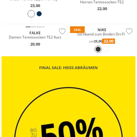
Herren Tennissocken TE2
23,00
22,00
NIKE
DEAL
FALKE
Stirnband zum Binden Dri-FIT
Damen Tennissocken TE2 Kurz
22,00
25,00
UVP
20,00
FINAL SALE: HEISS ABRÄUMEN