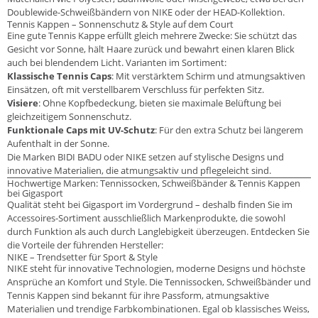
Doublewide-Schweißbändern von NIKE oder der HEAD-Kollektion.
Tennis Kappen – Sonnenschutz & Style auf dem Court
Eine gute Tennis Kappe erfüllt gleich mehrere Zwecke: Sie schützt das
Gesicht vor Sonne, hält Haare zurück und bewahrt einen klaren Blick
auch bei blendendem Licht. Varianten im Sortiment:
Klassische Tennis Caps
: Mit verstärktem Schirm und atmungsaktiven
Einsätzen, oft mit verstellbarem Verschluss für perfekten Sitz.
Visiere
: Ohne Kopfbedeckung, bieten sie maximale Belüftung bei
gleichzeitigem Sonnenschutz.
Funktionale Caps mit UV-Schutz
: Für den extra Schutz bei längerem
Aufenthalt in der Sonne.
Die Marken BIDI BADU oder NIKE setzen auf stylische Designs und
innovative Materialien, die atmungsaktiv und pflegeleicht sind.
Hochwertige Marken: Tennissocken, Schweißbänder & Tennis Kappen
bei Gigasport
Qualität steht bei Gigasport im Vordergrund – deshalb finden Sie im
Accessoires-Sortiment ausschließlich Markenprodukte, die sowohl
durch Funktion als auch durch Langlebigkeit überzeugen. Entdecken Sie
die Vorteile der führenden Hersteller:
NIKE – Trendsetter für Sport & Style
NIKE steht für innovative Technologien, moderne Designs und höchste
Ansprüche an Komfort und Style. Die Tennissocken, Schweißbänder und
Tennis Kappen sind bekannt für ihre Passform, atmungsaktive
Materialien und trendige Farbkombinationen. Egal ob klassisches Weiss,