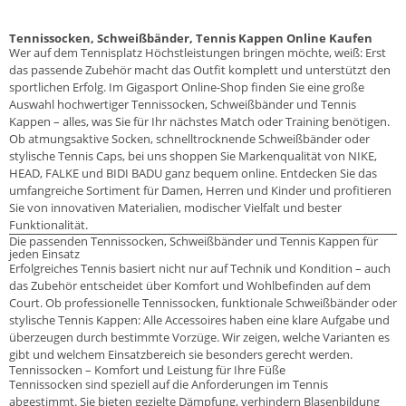
Tennissocken, Schweißbänder, Tennis Kappen Online Kaufen
Wer auf dem Tennisplatz Höchstleistungen bringen möchte, weiß: Erst
das passende Zubehör macht das Outfit komplett und unterstützt den
sportlichen Erfolg. Im Gigasport Online-Shop finden Sie eine große
Auswahl hochwertiger Tennissocken, Schweißbänder und Tennis
Kappen – alles, was Sie für Ihr nächstes Match oder Training benötigen.
Ob atmungsaktive Socken, schnelltrocknende Schweißbänder oder
stylische Tennis Caps, bei uns shoppen Sie Markenqualität von NIKE,
HEAD, FALKE und BIDI BADU ganz bequem online. Entdecken Sie das
umfangreiche Sortiment für Damen, Herren und Kinder und profitieren
Sie von innovativen Materialien, modischer Vielfalt und bester
Funktionalität.
Die passenden Tennissocken, Schweißbänder und Tennis Kappen für
jeden Einsatz
Erfolgreiches Tennis basiert nicht nur auf Technik und Kondition – auch
das Zubehör entscheidet über Komfort und Wohlbefinden auf dem
Court. Ob professionelle Tennissocken, funktionale Schweißbänder oder
stylische Tennis Kappen: Alle Accessoires haben eine klare Aufgabe und
überzeugen durch bestimmte Vorzüge. Wir zeigen, welche Varianten es
gibt und welchem Einsatzbereich sie besonders gerecht werden.
Tennissocken – Komfort und Leistung für Ihre Füße
Tennissocken sind speziell auf die Anforderungen im Tennis
abgestimmt. Sie bieten gezielte Dämpfung, verhindern Blasenbildung