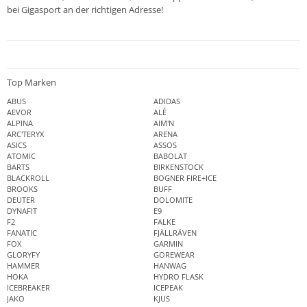
bei Gigasport an der richtigen Adresse!
Top Marken
ABUS
ADIDAS
AEVOR
ALÉ
ALPINA
AIM'N
ARC'TERYX
ARENA
ASICS
ASSOS
ATOMIC
BABOLAT
BARTS
BIRKENSTOCK
BLACKROLL
BOGNER FIRE+ICE
BROOKS
BUFF
DEUTER
DOLOMITE
DYNAFIT
E9
F2
FALKE
FANATIC
FJÄLLRÄVEN
FOX
GARMIN
GLORYFY
GOREWEAR
HAMMER
HANWAG
HOKA
HYDRO FLASK
ICEBREAKER
ICEPEAK
JAKO
KJUS