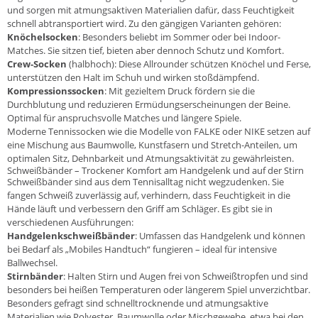
und sorgen mit atmungsaktiven Materialien dafür, dass Feuchtigkeit
schnell abtransportiert wird. Zu den gängigen Varianten gehören:
Knöchelsocken
: Besonders beliebt im Sommer oder bei Indoor-
Matches. Sie sitzen tief, bieten aber dennoch Schutz und Komfort.
Crew-Socken
(halbhoch): Diese Allrounder schützen Knöchel und Ferse,
unterstützen den Halt im Schuh und wirken stoßdämpfend.
Kompressionssocken
: Mit gezieltem Druck fördern sie die
Durchblutung und reduzieren Ermüdungserscheinungen der Beine.
Optimal für anspruchsvolle Matches und längere Spiele.
Moderne Tennissocken wie die Modelle von FALKE oder NIKE setzen auf
eine Mischung aus Baumwolle, Kunstfasern und Stretch-Anteilen, um
optimalen Sitz, Dehnbarkeit und Atmungsaktivität zu gewährleisten.
Schweißbänder – Trockener Komfort am Handgelenk und auf der Stirn
Schweißbänder sind aus dem Tennisalltag nicht wegzudenken. Sie
fangen Schweiß zuverlässig auf, verhindern, dass Feuchtigkeit in die
Hände läuft und verbessern den Griff am Schläger. Es gibt sie in
verschiedenen Ausführungen:
Handgelenkschweißbänder
: Umfassen das Handgelenk und können
bei Bedarf als „Mobiles Handtuch“ fungieren – ideal für intensive
Ballwechsel.
Stirnbänder
: Halten Stirn und Augen frei von Schweißtropfen und sind
besonders bei heißen Temperaturen oder längerem Spiel unverzichtbar.
Besonders gefragt sind schnelltrocknende und atmungsaktive
Materialien wie Polyester, Baumwolle oder Mischgewebe, etwa bei den