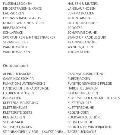
FUSSBALLSOCKEN
HAUBEN & MÜTZEN
KINDERTRAGEN & KRAXE
LANGLAUFHOSEN
LAUFSOCKEN
LUFTMATRATZEN
LYCRAS & RASHGUARDS
MOUNTAINBIKE
NORDIC WALKING STÖCKE
OUTDOORSCHUHE
REISETASCHEN
SCOOTER
SCHLAFSACK
SCHWIMMSCHUHE
SPORTUHREN & FITNESSTRACKER
STAND UP PADDLE (SUP)
STRANDKLEIDER
TRAININGSANZÜGE
WANDERSTÖCKE
WANDERJACKEN
WANDERSOCKEN
YOGAMATTEN
Outdoorsport
ALPINRUCKSÄCKE
CAMPINGAUSRÜSTUNG
CAMPINGGESCHIRR
FLEECEJACKEN
FUNKTIONSUNTERWÄSCHE
FUNKTIONSWÄSCHE PFLEGE
HANDSCHUHE & FÄUSTLINGE
HARDSHELLJACKEN
HAUBEN & MÜTZEN
ISOLATIONSJACKEN
ISOMATTEN
KLAPPMESSER UND MULTITOOLS
KLETTERAUSRÜSTUNG
KLETTERGURTE
KLETTERHELME
KLETTERSCHUHE
KLETTERSTEIGSETS
REGENHOSEN
REGENJACKEN
RUCKSACKZUBEHÖR
SCHLAFSACK
SCHNEESCHUHE
SOFTSHELLJACKEN
SPORTLICHE WINTERJACKEN
STIRNBÄNDER | VISOR | LAUFSTIRNBAND
TAGESRUCKSÄCKE