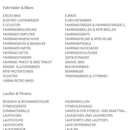
Fahrräder & Bikes
CROSS BIKE
E-BIKES
ELEKTRO LASTENRÄDER
E-MOUNTAINBIKE
E-SCOOTER
FAHRRADTRÄGER & FAHRRADTRÄGER ZUB
FAHRRADBEKLEIDUNG
FAHRRADBRILLEN & MTB BRILLEN
FAHRRADCOMPUTER
FAHRRADGRIFFE
FAHRRADHANDSCHUHE
FAHRRADHELME & MTB HELME
FAHRRADJACKE & BIKEJACKE
FAHRRADPEDALE
FAHRRADPUMPEN
FAHRRAD RUCKSÄCKE
FAHRRAD SATTEL
FAHRRADSCHLÖSSER
FAHRRADSTÄNDER
GEPÄCKTRÄGER
FAHRRAD TRIKOT & BIKE TRIKOT
GRAVEL BIKE
KINDER- & JUGENDBIKES
MOUNTAINBIKE
MTB PROTEKTOREN
RENNRÄDER
SCOOTER
TREKKINGBIKES & CITYBIKES
URBAN RETRO BIKES
Laufen & Fitness
BOXSACK & BOXHANDSCHUHE
FASZIENROLLEN
FITNESSGERÄTE
FITNESSLEGGINGS
GYMNASTIKBÄLLE
HANTELN FÜR FITNESS- UND KRAFTTRAINI
LAUFHOSEN
LAUFJACKEN UND LAUFWESTEN
LAUFSCHUHE
LAUFSHIRTS UND LAUFTOPS
LAUFSOCKEN
LAUFUNTERWÄSCHE
LAUFZUBEHÖR
LAUF BH