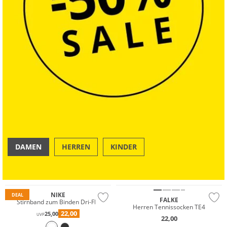
DAMEN
HERREN
KINDER
OUTDOOR
SWIM & BEACH
NIKE
DEAL
FALKE
Stirnband zum Binden Dri-FIT
Herren Tennissocken TE4
22,00
25,00
UVP
22,00