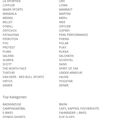
LA SPORTIVA
LEKI
LÖFFLER
LOWA
MAIER SPORTS
MAMMUT
MANDALA
MARTINI
MEINDL
MERU
MILLET
NIKE
O'NEILL
ORTLIEB
ORTOVOX
OSPREY
PATAGONIA
PEAK PERFORMANCE
PEEROTON
PHENIX
POC
POLAR
PROTEST
PUKY
PUMA
RUKKA
SALEWA
SALOMON
SCARPA
SCHÖFFEL
SCOTT
SKINY
THE NORTH FACE
SPIRIT OF OM
TUNTURI
UNDER ARMOUR
VAN DEER - RED BULL SPORTS
VAUDE
VIRTUS
YOGISTAR
ZANIER
ZIENER
Top Kategorien
BADEANZÜGE
BIKINI
CAMPINGMÖBEL
CAPS, KAPPEN, FISCHERHÜTE
E-BIKES
FAHRRÄDER | BIKES
FITNESS SHORTS
FLIP FLOPS