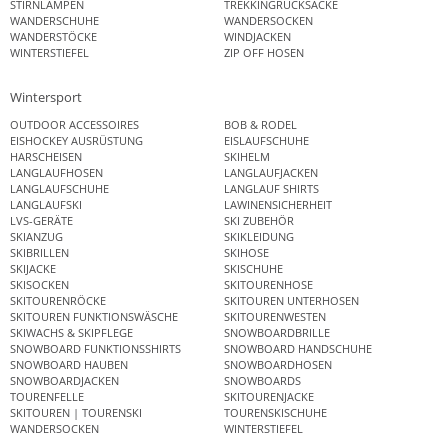
STIRNLAMPEN
TREKKINGRUCKSÄCKE
WANDERSCHUHE
WANDERSOCKEN
WANDERSTÖCKE
WINDJACKEN
WINTERSTIEFEL
ZIP OFF HOSEN
Wintersport
OUTDOOR ACCESSOIRES
BOB & RODEL
EISHOCKEY AUSRÜSTUNG
EISLAUFSCHUHE
HARSCHEISEN
SKIHELM
LANGLAUFHOSEN
LANGLAUFJACKEN
LANGLAUFSCHUHE
LANGLAUF SHIRTS
LANGLAUFSKI
LAWINENSICHERHEIT
LVS-GERÄTE
SKI ZUBEHÖR
SKIANZUG
SKIKLEIDUNG
SKIBRILLEN
SKIHOSE
SKIJACKE
SKISCHUHE
SKISOCKEN
SKITOURENHOSE
SKITOURENRÖCKE
SKITOUREN UNTERHOSEN
SKITOUREN FUNKTIONSWÄSCHE
SKITOURENWESTEN
SKIWACHS & SKIPFLEGE
SNOWBOARDBRILLE
SNOWBOARD FUNKTIONSSHIRTS
SNOWBOARD HANDSCHUHE
SNOWBOARD HAUBEN
SNOWBOARDHOSEN
SNOWBOARDJACKEN
SNOWBOARDS
TOURENFELLE
SKITOURENJACKE
SKITOUREN | TOURENSKI
TOURENSKISCHUHE
WANDERSOCKEN
WINTERSTIEFEL