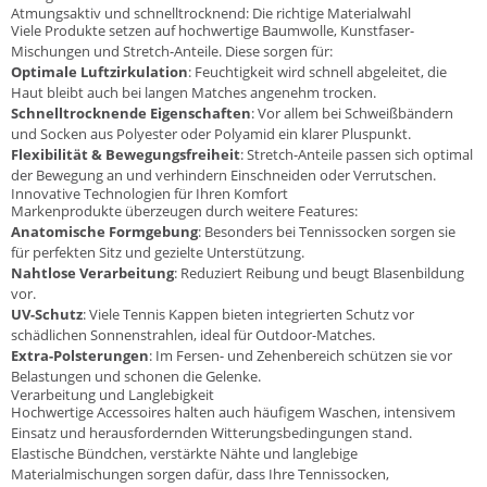
Atmungsaktiv und schnelltrocknend: Die richtige Materialwahl
Viele Produkte setzen auf hochwertige Baumwolle, Kunstfaser-
Mischungen und Stretch-Anteile. Diese sorgen für:
Optimale Luftzirkulation
: Feuchtigkeit wird schnell abgeleitet, die
Haut bleibt auch bei langen Matches angenehm trocken.
Schnelltrocknende Eigenschaften
: Vor allem bei Schweißbändern
und Socken aus Polyester oder Polyamid ein klarer Pluspunkt.
Flexibilität & Bewegungsfreiheit
: Stretch-Anteile passen sich optimal
der Bewegung an und verhindern Einschneiden oder Verrutschen.
Innovative Technologien für Ihren Komfort
Markenprodukte überzeugen durch weitere Features:
Anatomische Formgebung
: Besonders bei Tennissocken sorgen sie
für perfekten Sitz und gezielte Unterstützung.
Nahtlose Verarbeitung
: Reduziert Reibung und beugt Blasenbildung
vor.
UV-Schutz
: Viele Tennis Kappen bieten integrierten Schutz vor
schädlichen Sonnenstrahlen, ideal für Outdoor-Matches.
Extra-Polsterungen
: Im Fersen- und Zehenbereich schützen sie vor
Belastungen und schonen die Gelenke.
Verarbeitung und Langlebigkeit
Hochwertige Accessoires halten auch häufigem Waschen, intensivem
Einsatz und herausfordernden Witterungsbedingungen stand.
Elastische Bündchen, verstärkte Nähte und langlebige
Materialmischungen sorgen dafür, dass Ihre Tennissocken,