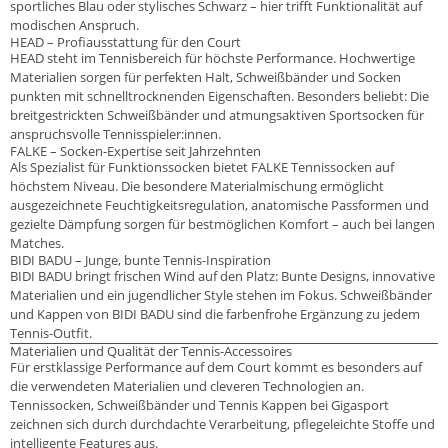
sportliches Blau oder stylisches Schwarz – hier trifft Funktionalität auf
modischen Anspruch.
HEAD – Profiausstattung für den Court
HEAD steht im Tennisbereich für höchste Performance. Hochwertige
Materialien sorgen für perfekten Halt, Schweißbänder und Socken
punkten mit schnelltrocknenden Eigenschaften. Besonders beliebt: Die
breitgestrickten Schweißbänder und atmungsaktiven Sportsocken für
anspruchsvolle Tennisspieler:innen.
FALKE – Socken-Expertise seit Jahrzehnten
Als Spezialist für Funktionssocken bietet FALKE Tennissocken auf
höchstem Niveau. Die besondere Materialmischung ermöglicht
ausgezeichnete Feuchtigkeitsregulation, anatomische Passformen und
gezielte Dämpfung sorgen für bestmöglichen Komfort – auch bei langen
Matches.
BIDI BADU – Junge, bunte Tennis-Inspiration
BIDI BADU bringt frischen Wind auf den Platz: Bunte Designs, innovative
Materialien und ein jugendlicher Style stehen im Fokus. Schweißbänder
und Kappen von BIDI BADU sind die farbenfrohe Ergänzung zu jedem
Tennis-Outfit.
Materialien und Qualität der Tennis-Accessoires
Für erstklassige Performance auf dem Court kommt es besonders auf
die verwendeten Materialien und cleveren Technologien an.
Tennissocken, Schweißbänder und Tennis Kappen bei Gigasport
zeichnen sich durch durchdachte Verarbeitung, pflegeleichte Stoffe und
intelligente Features aus.