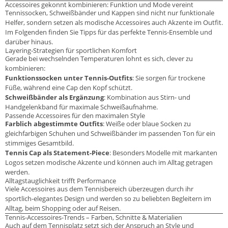
Accessoires gekonnt kombinieren: Funktion und Mode vereint
Tennissocken, Schweißbänder und Kappen sind nicht nur funktionale
Helfer, sondern setzen als modische Accessoires auch Akzente im Outfit.
Im Folgenden finden Sie Tipps für das perfekte Tennis-Ensemble und
darüber hinaus.
Layering-Strategien für sportlichen Komfort
Gerade bei wechselnden Temperaturen lohnt es sich, clever zu
kombinieren:
Funktionssocken unter Tennis-Outfits
: Sie sorgen für trockene
Füße, während eine Cap den Kopf schützt.
Schweißbänder als Ergänzung
: Kombination aus Stirn- und
Handgelenkband für maximale Schweißaufnahme.
Passende Accessoires für den maximalen Style
Farblich abgestimmte Outfits
: Weiße oder blaue Socken zu
gleichfarbigen Schuhen und Schweißbänder im passenden Ton für ein
stimmiges Gesamtbild.
Tennis Cap als Statement-Piece
: Besonders Modelle mit markanten
Logos setzen modische Akzente und können auch im Alltag getragen
werden.
Alltagstauglichkeit trifft Performance
Viele Accessoires aus dem Tennisbereich überzeugen durch ihr
sportlich-elegantes Design und werden so zu beliebten Begleitern im
Alltag, beim Shopping oder auf Reisen.
Tennis-Accessoires-Trends – Farben, Schnitte & Materialien
Auch auf dem Tennisplatz setzt sich der Anspruch an Style und