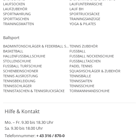
LAUFSOCKEN
LAUFUNTERWÄSCHE
LAUFZUBEHÖR
LAUF BH
SPORTNAHRUNG
SPORTRUCKSÄCKE
SPORTTASCHEN
TRAININGSANZÜGE
TRAININGSMATTEN
YOGA & PILATES
Ballsport
BADMINTONSCHLÄGER & FEDERBALL SETS
TENNIS ZUBEHÖR
BASKETBALL
FUSSBALL
HALLENFUSSBALLSCHUHE
FUSSBALL NOCKENSCHUHE
STOLLENSCHUHE
FUSSBALLTASCHEN
FUSSBALL TURFSCHUHE
PADEL TENNIS
SCHIENBEINSCHONER
SQUASHSCHLÄGER & ZUBEHÖR
TENNIS AUSRÜSTUNG
TENNISBÄLLE
TENNISBEKLEIDUNG
TENNISSAITEN
TENNISSCHLÄGER
TENNISSCHUHE
TENNISTASCHEN & TENNISRUCKSÄCKE
TORMANNHANDSCHUHE
Hilfe & Kontakt
Mo. – Fr. 9.30 bis 18.30 Uhr
Sa. 9.30 bis 18.00 Uhr
Telefonnummer:
+ 43 316 / 870-0