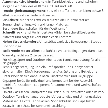
Atmungsaktive Membranen
: In Tennisbekleidung und -schuhen
sorgen sie für ein ideales Klima auf Haut und Fuß.
Feuchtigkeitsmanagement
: Spezielle Stoffstrukturen leiten Schweiß
effektiv ab und verhindern Hitzestau.
UV-Schutz
: Moderne Textilien schützen die Haut vor starker
Sonneneinstrahlung während langer Matches.
Besondere Eigenschaften für den Wettkampf
Schnelltrocknend
: Verhindert Auskühlen bei schweißtreibender
Aktivität und sorgt für kontinuierlichen Komfort.
Hoher Stretchkomfort
: Unterstützt explosive Bewegungen, Stopps
und Sprünge.
Isolierende Materialien
: Für kühlere Wetterbedingungen, damit das
Warm-Up nicht zur Zitterpartie wird.
Für Alltag, Sport und Outdoor-Abenteuer: Tennis-Ausrüstung für alle
Zielgruppen
Tennis begeistert Jung und Alt, Profisportler und Hobbysportler
gleichermaßen. Die Anforderungen an Ausrüstung und Bekleidung
unterscheiden sich dabei je nach Einsatzbereich und Zielgruppe.
Gigasport berät Sie individuell und kompetent bei der Auswahl.
Perfekt für Outdoor – Equipment für Sonne, Wind und wechselhaftes
Wetter
Ob auf klassischen Sandplätzen im Freien, auf Hartplätzen oder im Park:
Outdoor-Tennis verlangt robuste, UV-beständige und atmungsaktive
Materialien. Leichte Tennisjacken, Sonnenbrillen und Caps bieten
zusätzlichen Schutz bei Sonneneinstrahlung.