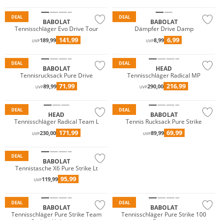
DEAL
DEAL
BABOLAT
BABOLAT
Tennisschläger Evo Drive Tour
Dämpfer Drive Damp
141,99
6,99
189,99
8,99
UVP
UVP
DEAL
DEAL
BABOLAT
HEAD
Tennisrucksack Pure Drive
Tennisschläger Radical MP
71,99
216,99
89,99
290,00
UVP
UVP
DEAL
DEAL
HEAD
BABOLAT
Tennisschläger Radical Team L
Tennis Rucksack Pure Strike
171,99
69,99
230,00
89,99
UVP
UVP
Nachhaltig
DEAL
BABOLAT
JETZT ENTDECKEN
Tennistasche X6 Pure Strike Lt
95,99
119,99
UVP
DEAL
DEAL
BABOLAT
BABOLAT
Tennisschläger Pure Strike Team
Tennisschläger Pure Strike 100