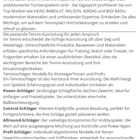
ambitionierte
r Turnierspieler
in sind – bei Gigasport profitieren Sie von
Top-Marken wie HEAD, BABOLAT, WILSON, ADIDAS und BIDI BADU,
modernsten Materialien und umfassender Expertise. Entdecken Sie alles
Wichtige, um auf dem Tennisplatz Höchstleistungen zu erzielen und
stilvoll zu glänzen.
Die passende Tennis-Ausrüstung für jeden Anspruch
Im Tennis entscheidet die richtige Ausrüstung oft über Sieg und
Niederlage. Unterschiedliche Produkte, Bauweisen und Materialien
erfüllen spezifische Anforderungen für Training, Match oder Freizeit. Im
Folgenden erhalten Sie einen ausführlichen Überblick über die
wichtigsten Bereiche der Tennis-Ausrüstung und ihre
Einsatzmöglichkeiten.
Tennisschläger: Modelle für Einsteiger*innen und Profis
Ein Tennisschläger ist das Herzstück Ihrer Ausrüstung. Die Wahl hängt
von Spielstil, Erfahrungsgrad und individuellen Vorlieben ab:
Power-Schläger
: Großzügige Schlagfläche, leichtes Gewicht, ideal für
Anfänger und Freizeitspieler. Sie unterstützen eine hohe
Ballbeschleunigung.
Control-Schläger
: Kleinere Kopfgröße, präzise Besaitung, perfekt für
Fortgeschrittene, die ihre Schläge gezielt platzieren wollen.
Allround-Schläger
: Der vielseitige Kompromiss für Hobbyspieler, die
Wert auf eine ausgewogene Mischung aus Kontrolle und Power legen.
Profi-Schläger
: Individuell abgestimmte Modelle mit feinen
Gewichtsunterschieden und Griffstärken, entwickelt für anspruchsvolle