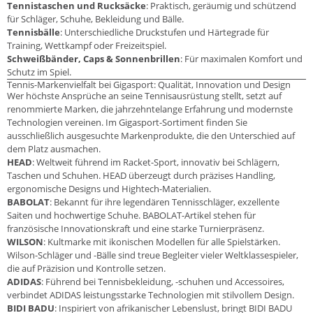
Tennistaschen und Rucksäcke
: Praktisch, geräumig und schützend
für Schläger, Schuhe, Bekleidung und Bälle.
Tennisbälle
: Unterschiedliche Druckstufen und Härtegrade für
Training, Wettkampf oder Freizeitspiel.
Schweißbänder, Caps & Sonnenbrillen
: Für maximalen Komfort und
Schutz im Spiel.
Tennis-Markenvielfalt bei Gigasport: Qualität, Innovation und Design
Wer höchste Ansprüche an seine Tennisausrüstung stellt, setzt auf
renommierte Marken, die jahrzehntelange Erfahrung und modernste
Technologien vereinen. Im Gigasport-Sortiment finden Sie
ausschließlich ausgesuchte Markenprodukte, die den Unterschied auf
dem Platz ausmachen.
HEAD
: Weltweit führend im Racket-Sport, innovativ bei Schlägern,
Taschen und Schuhen. HEAD überzeugt durch präzises Handling,
ergonomische Designs und Hightech-Materialien.
BABOLAT
: Bekannt für ihre legendären Tennisschläger, exzellente
Saiten und hochwertige Schuhe. BABOLAT-Artikel stehen für
französische Innovationskraft und eine starke Turnierpräsenz.
WILSON
: Kultmarke mit ikonischen Modellen für alle Spielstärken.
Wilson-Schläger und -Bälle sind treue Begleiter vieler Weltklassespieler,
die auf Präzision und Kontrolle setzen.
ADIDAS
: Führend bei Tennisbekleidung, -schuhen und Accessoires,
verbindet ADIDAS leistungsstarke Technologien mit stilvollem Design.
BIDI BADU
: Inspiriert von afrikanischer Lebenslust, bringt BIDI BADU