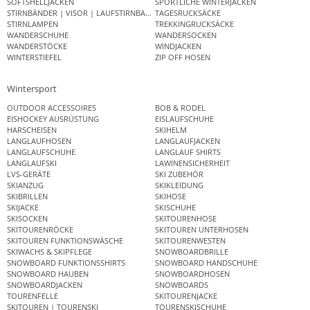
SOFTSHELLJACKEN
SPORTLICHE WINTERJACKEN
STIRNBÄNDER | VISOR | LAUFSTIRNBAND
TAGESRUCKSÄCKE
STIRNLAMPEN
TREKKINGRUCKSÄCKE
WANDERSCHUHE
WANDERSOCKEN
WANDERSTÖCKE
WINDJACKEN
WINTERSTIEFEL
ZIP OFF HOSEN
Wintersport
OUTDOOR ACCESSOIRES
BOB & RODEL
EISHOCKEY AUSRÜSTUNG
EISLAUFSCHUHE
HARSCHEISEN
SKIHELM
LANGLAUFHOSEN
LANGLAUFJACKEN
LANGLAUFSCHUHE
LANGLAUF SHIRTS
LANGLAUFSKI
LAWINENSICHERHEIT
LVS-GERÄTE
SKI ZUBEHÖR
SKIANZUG
SKIKLEIDUNG
SKIBRILLEN
SKIHOSE
SKIJACKE
SKISCHUHE
SKISOCKEN
SKITOURENHOSE
SKITOURENRÖCKE
SKITOUREN UNTERHOSEN
SKITOUREN FUNKTIONSWÄSCHE
SKITOURENWESTEN
SKIWACHS & SKIPFLEGE
SNOWBOARDBRILLE
SNOWBOARD FUNKTIONSSHIRTS
SNOWBOARD HANDSCHUHE
SNOWBOARD HAUBEN
SNOWBOARDHOSEN
SNOWBOARDJACKEN
SNOWBOARDS
TOURENFELLE
SKITOURENJACKE
SKITOUREN | TOURENSKI
TOURENSKISCHUHE