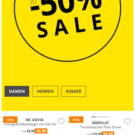
DAMEN
HERREN
KINDER
OUTDOOR
SWIM & BEACH
MC DAVID
DEAL
DEAL
BABOLAT
Fussgelenkbandage mit Gel-Streben
Tennistasche Pure Drive
29,99
39,99
UVP
95,99
119,99
UVP