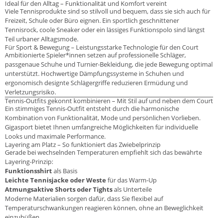
Ideal für den Alltag – Funktionalität und Komfort vereint
Viele Tennisprodukte sind so stilvoll und bequem, dass sie sich auch für
Freizeit, Schule oder Büro eignen. Ein sportlich geschnittener
Tennisrock, coole Sneaker oder ein lässiges Funktionspolo sind längst
Teil urbaner Alltagsmode.
Für Sport & Bewegung – Leistungsstarke Technologie für den Court
Ambitionierte Spieler*innen setzen auf professionelle Schläger,
passgenaue Schuhe und Turnier-Bekleidung, die jede Bewegung optimal
unterstützt. Hochwertige Dämpfungssysteme in Schuhen und
ergonomisch designte Schlägergriffe reduzieren Ermüdung und
Verletzungsrisiko.
Tennis-Outfits gekonnt kombinieren – Mit Stil auf und neben dem Court
Ein stimmiges Tennis-Outfit entsteht durch die harmonische
Kombination von Funktionalität, Mode und persönlichen Vorlieben.
Gigasport bietet Ihnen umfangreiche Möglichkeiten für individuelle
Looks und maximale Performance.
Layering am Platz – So funktioniert das Zwiebelprinzip
Gerade bei wechselnden Temperaturen empfiehlt sich das bewährte
Layering-Prinzip:
Funktionsshirt
als Basis
Leichte Tennisjacke oder Weste
für das Warm-Up
Atmungsaktive Shorts oder Tights
als Unterteile
Moderne Materialien sorgen dafür, dass Sie flexibel auf
Temperaturschwankungen reagieren können, ohne an Beweglichkeit
einzubüßen.