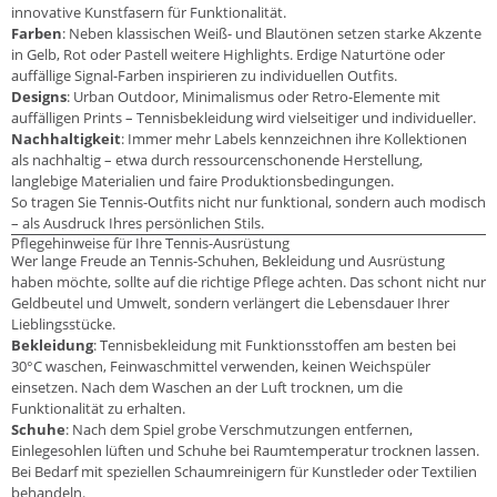
innovative Kunstfasern für Funktionalität.
Farben
: Neben klassischen Weiß- und Blautönen setzen starke Akzente
in Gelb, Rot oder Pastell weitere Highlights. Erdige Naturtöne oder
auffällige Signal-Farben inspirieren zu individuellen Outfits.
Designs
: Urban Outdoor, Minimalismus oder Retro-Elemente mit
auffälligen Prints – Tennisbekleidung wird vielseitiger und individueller.
Nachhaltigkeit
: Immer mehr Labels kennzeichnen ihre Kollektionen
als nachhaltig – etwa durch ressourcenschonende Herstellung,
langlebige Materialien und faire Produktionsbedingungen.
So tragen Sie Tennis-Outfits nicht nur funktional, sondern auch modisch
– als Ausdruck Ihres persönlichen Stils.
Pflegehinweise für Ihre Tennis-Ausrüstung
Wer lange Freude an Tennis-Schuhen, Bekleidung und Ausrüstung
haben möchte, sollte auf die richtige Pflege achten. Das schont nicht nur
Geldbeutel und Umwelt, sondern verlängert die Lebensdauer Ihrer
Lieblingsstücke.
Bekleidung
: Tennisbekleidung mit Funktionsstoffen am besten bei
30°C waschen, Feinwaschmittel verwenden, keinen Weichspüler
einsetzen. Nach dem Waschen an der Luft trocknen, um die
Funktionalität zu erhalten.
Schuhe
: Nach dem Spiel grobe Verschmutzungen entfernen,
Einlegesohlen lüften und Schuhe bei Raumtemperatur trocknen lassen.
Bei Bedarf mit speziellen Schaumreinigern für Kunstleder oder Textilien
behandeln.