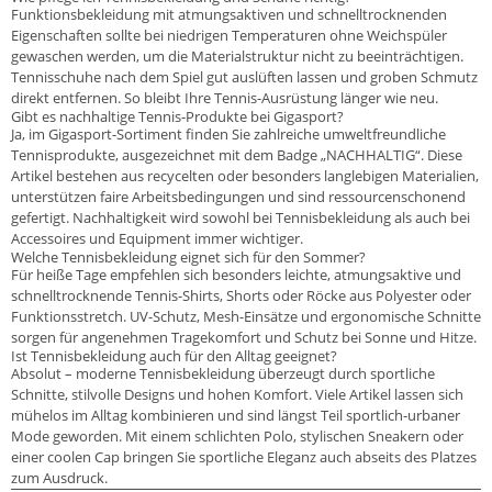
Funktionsbekleidung mit atmungsaktiven und schnelltrocknenden
Eigenschaften sollte bei niedrigen Temperaturen ohne Weichspüler
gewaschen werden, um die Materialstruktur nicht zu beeinträchtigen.
Tennisschuhe nach dem Spiel gut auslüften lassen und groben Schmutz
direkt entfernen. So bleibt Ihre Tennis-Ausrüstung länger wie neu.
Gibt es nachhaltige Tennis-Produkte bei Gigasport?
Ja, im Gigasport-Sortiment finden Sie zahlreiche umweltfreundliche
Tennisprodukte, ausgezeichnet mit dem Badge „NACHHALTIG“. Diese
Artikel bestehen aus recycelten oder besonders langlebigen Materialien,
unterstützen faire Arbeitsbedingungen und sind ressourcenschonend
gefertigt. Nachhaltigkeit wird sowohl bei Tennisbekleidung als auch bei
Accessoires und Equipment immer wichtiger.
Welche Tennisbekleidung eignet sich für den Sommer?
Für heiße Tage empfehlen sich besonders leichte, atmungsaktive und
schnelltrocknende Tennis-Shirts, Shorts oder Röcke aus Polyester oder
Funktionsstretch. UV-Schutz, Mesh-Einsätze und ergonomische Schnitte
sorgen für angenehmen Tragekomfort und Schutz bei Sonne und Hitze.
Ist Tennisbekleidung auch für den Alltag geeignet?
Absolut – moderne Tennisbekleidung überzeugt durch sportliche
Schnitte, stilvolle Designs und hohen Komfort. Viele Artikel lassen sich
mühelos im Alltag kombinieren und sind längst Teil sportlich-urbaner
Mode geworden. Mit einem schlichten Polo, stylischen Sneakern oder
einer coolen Cap bringen Sie sportliche Eleganz auch abseits des Platzes
zum Ausdruck.