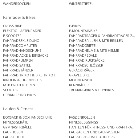
WANDERSOCKEN
WINTERSTIEFEL
Fahrräder & Bikes
CROSS BIKE
E-BIKES
ELEKTRO LASTENRÄDER
E-MOUNTAINBIKE
E-SCOOTER
FAHRRADTRÄGER & FAHRRADTRÄGER ZUB
FAHRRADBEKLEIDUNG
FAHRRADBRILLEN & MTB BRILLEN
FAHRRADCOMPUTER
FAHRRADGRIFFE
FAHRRADHANDSCHUHE
FAHRRADHELME & MTB HELME
FAHRRADJACKE & BIKEJACKE
FAHRRADPEDALE
FAHRRADPUMPEN
FAHRRAD RUCKSÄCKE
FAHRRAD SATTEL
FAHRRADSCHLÖSSER
FAHRRADSTÄNDER
GEPÄCKTRÄGER
FAHRRAD TRIKOT & BIKE TRIKOT
GRAVEL BIKE
KINDER- & JUGENDBIKES
MOUNTAINBIKE
MTB PROTEKTOREN
RENNRÄDER
SCOOTER
TREKKINGBIKES & CITYBIKES
URBAN RETRO BIKES
Laufen & Fitness
BOXSACK & BOXHANDSCHUHE
FASZIENROLLEN
FITNESSGERÄTE
FITNESSLEGGINGS
GYMNASTIKBÄLLE
HANTELN FÜR FITNESS- UND KRAFTTRAINI
LAUFHOSEN
LAUFJACKEN UND LAUFWESTEN
LAUFSCHUHE
LAUFSHIRTS UND LAUFTOPS