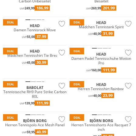
Carbon Unbesaitet
Besaitet
186,99
201,99
249,99
269,99
UVP
UVP
HEAD
DEAL
DEAL
HEAD
Mädchen Tennistank Spirit
Damen Tennisrock Move
31,99
40,00
UVP
37,99
55,00
UVP
HEAD
DEAL
DEAL
HEAD
Mädchen Tennisshirt Tie Break II
Damen Padel Tennisschuhe Motion
30,99
45,00
Pro
UVP
111,99
160,00
UVP
HEAD
DEAL
DEAL
BABOLAT
Herren Tennisshirt Rainbow
Tennistasche RH9 Pure Strike Carbon
23,99
40,00
80L
UVP
111,99
139,99
UVP
Nachhaltig
Nachhaltig
DEAL
DEAL
BJÖRN BORG
BJÖRN BORG
Herren Tennispolo Ace Mesh Panel
Herren Tennisshorts Ace Racquet 7
inch
40,99
59,95
UVP