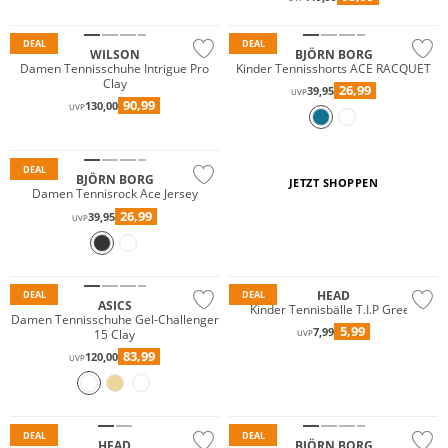
Nachhaltig
DEAL
DEAL
WILSON
BJÖRN BORG
Damen Tennisschuhe Intrigue Pro
Kinder Tennisshorts ACE RACQUET
Clay
26,99
39,95
UVP
90,99
130,00
UVP
Nachhaltig
DEAL
BJÖRN BORG
JETZT SHOPPEN
Damen Tennisrock Ace Jersey
26,99
39,95
UVP
HEAD
DEAL
DEAL
ASICS
Kinder Tennisbälle T.I.P Green
Damen Tennisschuhe Gel-Challenger
5,99
7,99
15 Clay
UVP
83,99
120,00
UVP
Nachhaltig
DEAL
DEAL
HEAD
BJÖRN BORG