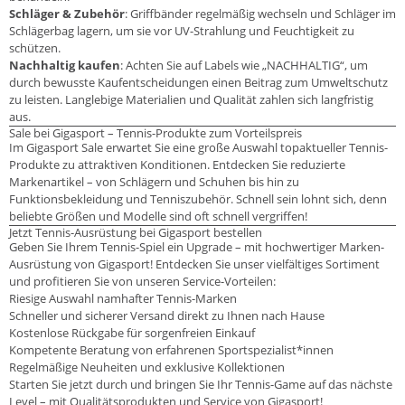
Schläger & Zubehör
: Griffbänder regelmäßig wechseln und Schläger im
Schlägerbag lagern, um sie vor UV-Strahlung und Feuchtigkeit zu
schützen.
Nachhaltig kaufen
: Achten Sie auf Labels wie „NACHHALTIG“, um
durch bewusste Kaufentscheidungen einen Beitrag zum Umweltschutz
zu leisten. Langlebige Materialien und Qualität zahlen sich langfristig
aus.
Sale bei Gigasport – Tennis-Produkte zum Vorteilspreis
Im Gigasport Sale erwartet Sie eine große Auswahl topaktueller Tennis-
Produkte zu attraktiven Konditionen. Entdecken Sie reduzierte
Markenartikel – von Schlägern und Schuhen bis hin zu
Funktionsbekleidung und Tenniszubehör. Schnell sein lohnt sich, denn
beliebte Größen und Modelle sind oft schnell vergriffen!
Jetzt Tennis-Ausrüstung bei Gigasport bestellen
Geben Sie Ihrem Tennis-Spiel ein Upgrade – mit hochwertiger Marken-
Ausrüstung von Gigasport! Entdecken Sie unser vielfältiges Sortiment
und profitieren Sie von unseren Service-Vorteilen:
Riesige Auswahl namhafter Tennis-Marken
Schneller und sicherer Versand direkt zu Ihnen nach Hause
Kostenlose Rückgabe für sorgenfreien Einkauf
Kompetente Beratung von erfahrenen Sportspezialist*innen
Regelmäßige Neuheiten und exklusive Kollektionen
Starten Sie jetzt durch und bringen Sie Ihr Tennis-Game auf das nächste
Level – mit Qualitätsprodukten und Service von Gigasport!