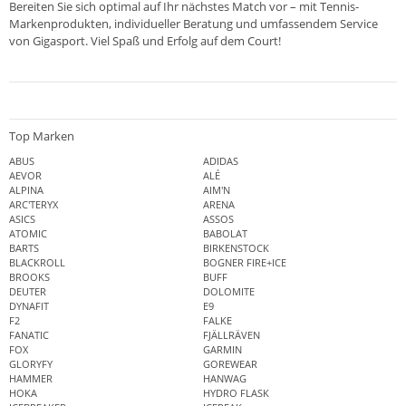
Bereiten Sie sich optimal auf Ihr nächstes Match vor – mit Tennis-
Markenprodukten, individueller Beratung und umfassendem Service
von Gigasport. Viel Spaß und Erfolg auf dem Court!
Top Marken
ABUS
ADIDAS
AEVOR
ALÉ
ALPINA
AIM'N
ARC'TERYX
ARENA
ASICS
ASSOS
ATOMIC
BABOLAT
BARTS
BIRKENSTOCK
BLACKROLL
BOGNER FIRE+ICE
BROOKS
BUFF
DEUTER
DOLOMITE
DYNAFIT
E9
F2
FALKE
FANATIC
FJÄLLRÄVEN
FOX
GARMIN
GLORYFY
GOREWEAR
HAMMER
HANWAG
HOKA
HYDRO FLASK