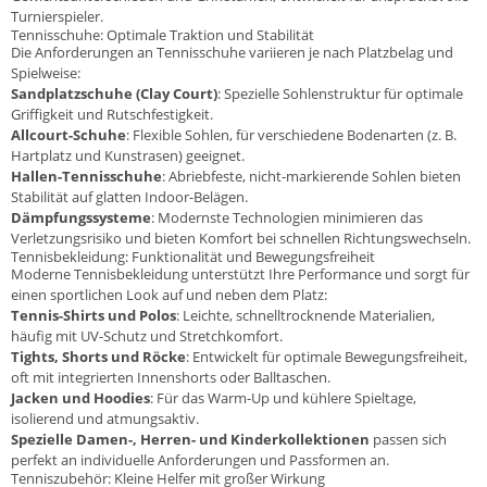
Turnierspieler.
Tennisschuhe: Optimale Traktion und Stabilität
Die Anforderungen an Tennisschuhe variieren je nach Platzbelag und
Spielweise:
Sandplatzschuhe (Clay Court)
: Spezielle Sohlenstruktur für optimale
Griffigkeit und Rutschfestigkeit.
Allcourt-Schuhe
: Flexible Sohlen, für verschiedene Bodenarten (z. B.
Hartplatz und Kunstrasen) geeignet.
Hallen-Tennisschuhe
: Abriebfeste, nicht-markierende Sohlen bieten
Stabilität auf glatten Indoor-Belägen.
Dämpfungssysteme
: Modernste Technologien minimieren das
Verletzungsrisiko und bieten Komfort bei schnellen Richtungswechseln.
Tennisbekleidung: Funktionalität und Bewegungsfreiheit
Moderne Tennisbekleidung unterstützt Ihre Performance und sorgt für
einen sportlichen Look auf und neben dem Platz:
Tennis-Shirts und Polos
: Leichte, schnelltrocknende Materialien,
häufig mit UV-Schutz und Stretchkomfort.
Tights, Shorts und Röcke
: Entwickelt für optimale Bewegungsfreiheit,
oft mit integrierten Innenshorts oder Balltaschen.
Jacken und Hoodies
: Für das Warm-Up und kühlere Spieltage,
isolierend und atmungsaktiv.
Spezielle Damen-, Herren- und Kinderkollektionen
passen sich
perfekt an individuelle Anforderungen und Passformen an.
Tenniszubehör: Kleine Helfer mit großer Wirkung