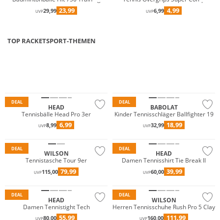
23,99
4,99
29,99
6,99
UVP
UVP
TOP RACKETSPORT-THEMEN
Multi Pack
DEAL
DEAL
HEAD
BABOLAT
Tennisbälle Head Pro 3er
Kinder Tennisschläger Ballfighter 19
6,99
18,99
8,99
32,99
UVP
UVP
DEAL
DEAL
WILSON
HEAD
Tennistasche Tour 9er
Damen Tennisshirt Tie Break II
79,99
39,99
115,00
60,00
UVP
UVP
DEAL
DEAL
HEAD
WILSON
Damen Tennistight Tech
Herren Tennisschuhe Rush Pro 5 Clay
55,99
111,99
80,00
160,00
UVP
UVP