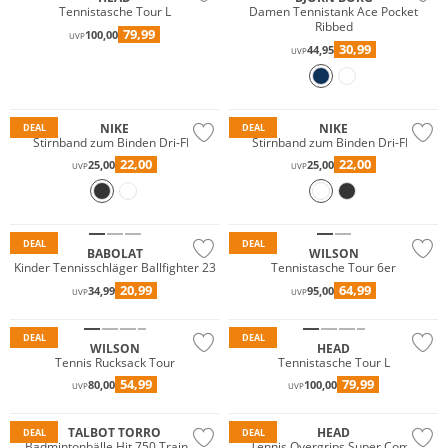
Tennistasche Tour L
Damen Tennistank Ace Pocket
Ribbed
79,99
100,00
UVP
30,99
44,95
UVP
NIKE
NIKE
DEAL
DEAL
Stirnband zum Binden Dri-FIT
Stirnband zum Binden Dri-FIT
22,00
22,00
25,00
25,00
UVP
UVP
DEAL
DEAL
BABOLAT
WILSON
Kinder Tennisschläger Ballfighter 23
Tennistasche Tour 6er
20,99
64,99
34,99
95,00
UVP
UVP
DEAL
DEAL
WILSON
HEAD
Tennis Rucksack Tour
Tennistasche Tour L
54,99
79,99
80,00
100,00
UVP
UVP
TALBOT TORRO
HEAD
DEAL
DEAL
Badmintonbälle Hit 750 Training
Tennis Overgrips Super Comp