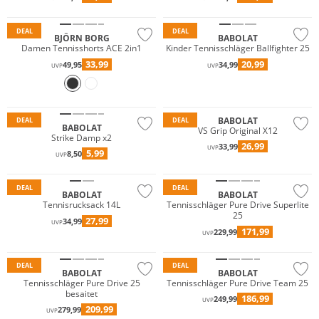
Nachhaltig
DEAL
DEAL
BJÖRN BORG
BABOLAT
Damen Tennisshorts ACE 2in1
Kinder Tennisschläger Ballfighter 25
33,99
20,99
49,95
34,99
UVP
UVP
BABOLAT
DEAL
DEAL
BABOLAT
VS Grip Original X12
Strike Damp x2
26,99
33,99
UVP
5,99
8,50
UVP
DEAL
DEAL
BABOLAT
BABOLAT
Tennisrucksack 14L
Tennisschläger Pure Drive Superlite
25
27,99
34,99
UVP
171,99
229,99
UVP
DEAL
DEAL
BABOLAT
BABOLAT
Tennisschläger Pure Drive 25
Tennisschläger Pure Drive Team 25
besaitet
186,99
249,99
UVP
209,99
279,99
UVP