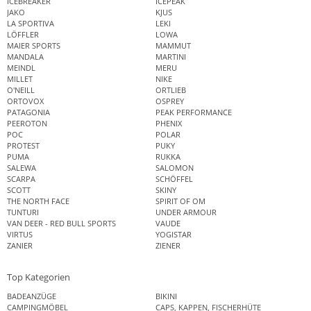
ICEBREAKER
ICEPEAK
JAKO
KJUS
LA SPORTIVA
LEKI
LÖFFLER
LOWA
MAIER SPORTS
MAMMUT
MANDALA
MARTINI
MEINDL
MERU
MILLET
NIKE
O'NEILL
ORTLIEB
ORTOVOX
OSPREY
PATAGONIA
PEAK PERFORMANCE
PEEROTON
PHENIX
POC
POLAR
PROTEST
PUKY
PUMA
RUKKA
SALEWA
SALOMON
SCARPA
SCHÖFFEL
SCOTT
SKINY
THE NORTH FACE
SPIRIT OF OM
TUNTURI
UNDER ARMOUR
VAN DEER - RED BULL SPORTS
VAUDE
VIRTUS
YOGISTAR
ZANIER
ZIENER
Top Kategorien
BADEANZÜGE
BIKINI
CAMPINGMÖBEL
CAPS, KAPPEN, FISCHERHÜTE