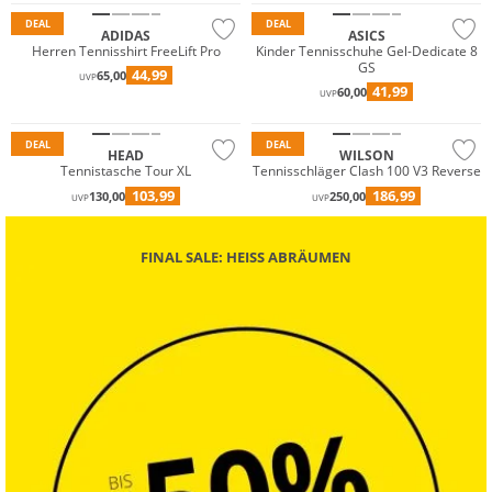
DEAL
DEAL
ADIDAS
ASICS
Herren Tennisshirt FreeLift Pro
Kinder Tennisschuhe Gel-Dedicate 8
GS
44,99
65,00
UVP
41,99
60,00
UVP
DEAL
DEAL
HEAD
WILSON
Tennistasche Tour XL
Tennisschläger Clash 100 V3 Reverse
103,99
186,99
130,00
250,00
UVP
UVP
FINAL SALE: HEISS ABRÄUMEN