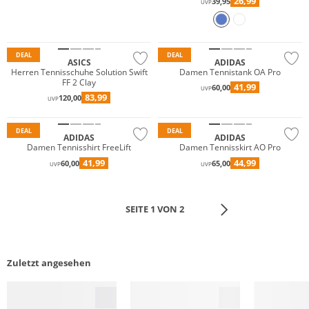
26,99
39,95
UVP
Nachhaltig
DEAL
DEAL
ASICS
ADIDAS
Herren Tennisschuhe Solution Swift
Damen Tennistank OA Pro
FF 2 Clay
41,99
60,00
UVP
83,99
120,00
UVP
Nachhaltig
Nachhaltig
DEAL
DEAL
ADIDAS
ADIDAS
Damen Tennisshirt FreeLift
Damen Tennisskirt AO Pro
41,99
44,99
60,00
65,00
UVP
UVP
SEITE 1 VON 2
Zuletzt angesehen