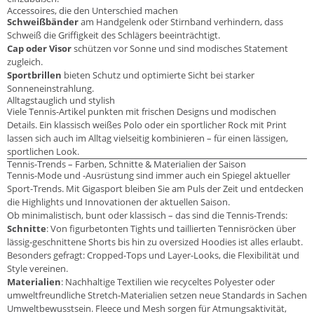
Accessoires, die den Unterschied machen
Schweißbänder
am Handgelenk oder Stirnband verhindern, dass
Schweiß die Griffigkeit des Schlägers beeinträchtigt.
Cap oder Visor
schützen vor Sonne und sind modisches Statement
zugleich.
Sportbrillen
bieten Schutz und optimierte Sicht bei starker
Sonneneinstrahlung.
Alltagstauglich und stylish
Viele Tennis-Artikel punkten mit frischen Designs und modischen
Details. Ein klassisch weißes Polo oder ein sportlicher Rock mit Print
lassen sich auch im Alltag vielseitig kombinieren – für einen lässigen,
sportlichen Look.
Tennis-Trends – Farben, Schnitte & Materialien der Saison
Tennis-Mode und -Ausrüstung sind immer auch ein Spiegel aktueller
Sport-Trends. Mit Gigasport bleiben Sie am Puls der Zeit und entdecken
die Highlights und Innovationen der aktuellen Saison.
Ob minimalistisch, bunt oder klassisch – das sind die Tennis-Trends:
Schnitte
: Von figurbetonten Tights und taillierten Tennisröcken über
lässig-geschnittene Shorts bis hin zu oversized Hoodies ist alles erlaubt.
Besonders gefragt: Cropped-Tops und Layer-Looks, die Flexibilität und
Style vereinen.
Materialien
: Nachhaltige Textilien wie recyceltes Polyester oder
umweltfreundliche Stretch-Materialien setzen neue Standards in Sachen
Umweltbewusstsein. Fleece und Mesh sorgen für Atmungsaktivität,