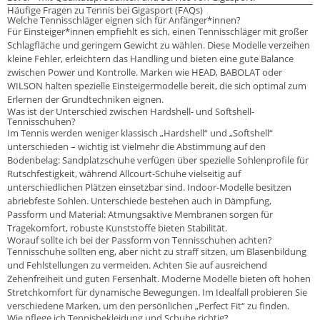
Häufige Fragen zu Tennis bei Gigasport (FAQs)
Welche Tennisschläger eignen sich für Anfänger*innen?
Für Einsteiger*innen empfiehlt es sich, einen Tennisschläger mit großer
Schlagfläche und geringem Gewicht zu wählen. Diese Modelle verzeihen
kleine Fehler, erleichtern das Handling und bieten eine gute Balance
zwischen Power und Kontrolle. Marken wie HEAD, BABOLAT oder
WILSON halten spezielle Einsteigermodelle bereit, die sich optimal zum
Erlernen der Grundtechniken eignen.
Was ist der Unterschied zwischen Hardshell- und Softshell-
Tennisschuhen?
Im Tennis werden weniger klassisch „Hardshell“ und „Softshell“
unterschieden – wichtig ist vielmehr die Abstimmung auf den
Bodenbelag: Sandplatzschuhe verfügen über spezielle Sohlenprofile für
Rutschfestigkeit, während Allcourt-Schuhe vielseitig auf
unterschiedlichen Plätzen einsetzbar sind. Indoor-Modelle besitzen
abriebfeste Sohlen. Unterschiede bestehen auch in Dämpfung,
Passform und Material: Atmungsaktive Membranen sorgen für
Tragekomfort, robuste Kunststoffe bieten Stabilität.
Worauf sollte ich bei der Passform von Tennisschuhen achten?
Tennisschuhe sollten eng, aber nicht zu straff sitzen, um Blasenbildung
und Fehlstellungen zu vermeiden. Achten Sie auf ausreichend
Zehenfreiheit und guten Fersenhalt. Moderne Modelle bieten oft hohen
Stretchkomfort für dynamische Bewegungen. Im Idealfall probieren Sie
verschiedene Marken, um den persönlichen „Perfect Fit“ zu finden.
Wie pflege ich Tennisbekleidung und Schuhe richtig?