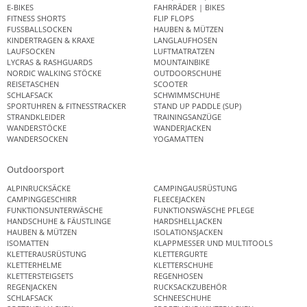
E-BIKES
FAHRRÄDER | BIKES
FITNESS SHORTS
FLIP FLOPS
FUSSBALLSOCKEN
HAUBEN & MÜTZEN
KINDERTRAGEN & KRAXE
LANGLAUFHOSEN
LAUFSOCKEN
LUFTMATRATZEN
LYCRAS & RASHGUARDS
MOUNTAINBIKE
NORDIC WALKING STÖCKE
OUTDOORSCHUHE
REISETASCHEN
SCOOTER
SCHLAFSACK
SCHWIMMSCHUHE
SPORTUHREN & FITNESSTRACKER
STAND UP PADDLE (SUP)
STRANDKLEIDER
TRAININGSANZÜGE
WANDERSTÖCKE
WANDERJACKEN
WANDERSOCKEN
YOGAMATTEN
Outdoorsport
ALPINRUCKSÄCKE
CAMPINGAUSRÜSTUNG
CAMPINGGESCHIRR
FLEECEJACKEN
FUNKTIONSUNTERWÄSCHE
FUNKTIONSWÄSCHE PFLEGE
HANDSCHUHE & FÄUSTLINGE
HARDSHELLJACKEN
HAUBEN & MÜTZEN
ISOLATIONSJACKEN
ISOMATTEN
KLAPPMESSER UND MULTITOOLS
KLETTERAUSRÜSTUNG
KLETTERGURTE
KLETTERHELME
KLETTERSCHUHE
KLETTERSTEIGSETS
REGENHOSEN
REGENJACKEN
RUCKSACKZUBEHÖR
SCHLAFSACK
SCHNEESCHUHE