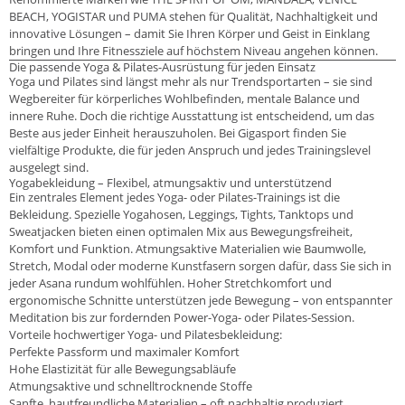
BEACH, YOGISTAR und PUMA stehen für Qualität, Nachhaltigkeit und
innovative Lösungen – damit Sie Ihren Körper und Geist in Einklang
bringen und Ihre Fitnessziele auf höchstem Niveau angehen können.
Die passende Yoga & Pilates-Ausrüstung für jeden Einsatz
Yoga und Pilates sind längst mehr als nur Trendsportarten – sie sind
Wegbereiter für körperliches Wohlbefinden, mentale Balance und
innere Ruhe. Doch die richtige Ausstattung ist entscheidend, um das
Beste aus jeder Einheit herauszuholen. Bei Gigasport finden Sie
vielfältige Produkte, die für jeden Anspruch und jedes Trainingslevel
ausgelegt sind.
Yogabekleidung – Flexibel, atmungsaktiv und unterstützend
Ein zentrales Element jedes Yoga- oder Pilates-Trainings ist die
Bekleidung. Spezielle Yogahosen, Leggings, Tights, Tanktops und
Sweatjacken bieten einen optimalen Mix aus Bewegungsfreiheit,
Komfort und Funktion. Atmungsaktive Materialien wie Baumwolle,
Stretch, Modal oder moderne Kunstfasern sorgen dafür, dass Sie sich in
jeder Asana rundum wohlfühlen. Hoher Stretchkomfort und
ergonomische Schnitte unterstützen jede Bewegung – von entspannter
Meditation bis zur fordernden Power-Yoga- oder Pilates-Session.
Vorteile hochwertiger Yoga- und Pilatesbekleidung:
Perfekte Passform und maximaler Komfort
Hohe Elastizität für alle Bewegungsabläufe
Atmungsaktive und schnelltrocknende Stoffe
Sanfte, hautfreundliche Materialien – oft nachhaltig produziert