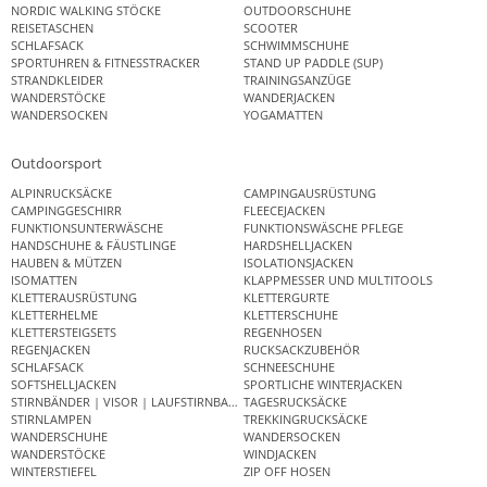
NORDIC WALKING STÖCKE
OUTDOORSCHUHE
REISETASCHEN
SCOOTER
SCHLAFSACK
SCHWIMMSCHUHE
SPORTUHREN & FITNESSTRACKER
STAND UP PADDLE (SUP)
STRANDKLEIDER
TRAININGSANZÜGE
WANDERSTÖCKE
WANDERJACKEN
WANDERSOCKEN
YOGAMATTEN
Outdoorsport
ALPINRUCKSÄCKE
CAMPINGAUSRÜSTUNG
CAMPINGGESCHIRR
FLEECEJACKEN
FUNKTIONSUNTERWÄSCHE
FUNKTIONSWÄSCHE PFLEGE
HANDSCHUHE & FÄUSTLINGE
HARDSHELLJACKEN
HAUBEN & MÜTZEN
ISOLATIONSJACKEN
ISOMATTEN
KLAPPMESSER UND MULTITOOLS
KLETTERAUSRÜSTUNG
KLETTERGURTE
KLETTERHELME
KLETTERSCHUHE
KLETTERSTEIGSETS
REGENHOSEN
REGENJACKEN
RUCKSACKZUBEHÖR
SCHLAFSACK
SCHNEESCHUHE
SOFTSHELLJACKEN
SPORTLICHE WINTERJACKEN
STIRNBÄNDER | VISOR | LAUFSTIRNBAND
TAGESRUCKSÄCKE
STIRNLAMPEN
TREKKINGRUCKSÄCKE
WANDERSCHUHE
WANDERSOCKEN
WANDERSTÖCKE
WINDJACKEN
WINTERSTIEFEL
ZIP OFF HOSEN