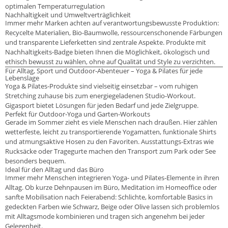
optimalen Temperaturregulation
Nachhaltigkeit und Umweltverträglichkeit
Immer mehr Marken achten auf verantwortungsbewusste Produktion:
Recycelte Materialien, Bio-Baumwolle, ressourcenschonende Färbungen
und transparente Lieferketten sind zentrale Aspekte. Produkte mit
Nachhaltigkeits-Badge bieten Ihnen die Möglichkeit, ökologisch und
ethisch bewusst zu wählen, ohne auf Qualität und Style zu verzichten.
Für Alltag, Sport und Outdoor-Abenteuer – Yoga & Pilates für jede
Lebenslage
Yoga & Pilates-Produkte sind vielseitig einsetzbar – vom ruhigen
Stretching zuhause bis zum energiegeladenen Studio-Workout.
Gigasport bietet Lösungen für jeden Bedarf und jede Zielgruppe.
Perfekt für Outdoor-Yoga und Garten-Workouts
Gerade im Sommer zieht es viele Menschen nach draußen. Hier zählen
wetterfeste, leicht zu transportierende Yogamatten, funktionale Shirts
und atmungsaktive Hosen zu den Favoriten. Ausstattungs-Extras wie
Rucksäcke oder Tragegurte machen den Transport zum Park oder See
besonders bequem.
Ideal für den Alltag und das Büro
Immer mehr Menschen integrieren Yoga- und Pilates-Elemente in ihren
Alltag. Ob kurze Dehnpausen im Büro, Meditation im Homeoffice oder
sanfte Mobilisation nach Feierabend: Schlichte, komfortable Basics in
gedeckten Farben wie Schwarz, Beige oder Olive lassen sich problemlos
mit Alltagsmode kombinieren und tragen sich angenehm bei jeder
Gelegenheit.