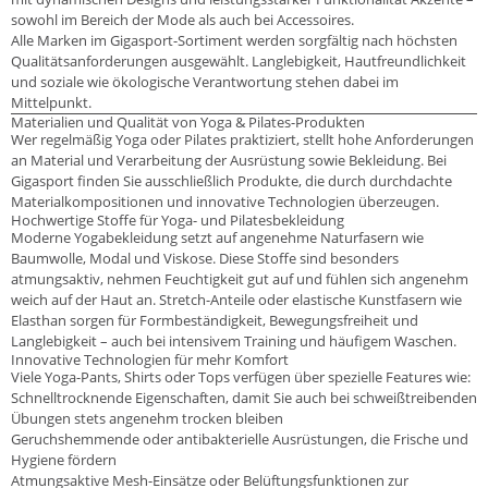
sowohl im Bereich der Mode als auch bei Accessoires.
Alle Marken im Gigasport-Sortiment werden sorgfältig nach höchsten
Qualitätsanforderungen ausgewählt. Langlebigkeit, Hautfreundlichkeit
und soziale wie ökologische Verantwortung stehen dabei im
Mittelpunkt.
Materialien und Qualität von Yoga & Pilates-Produkten
Wer regelmäßig Yoga oder Pilates praktiziert, stellt hohe Anforderungen
an Material und Verarbeitung der Ausrüstung sowie Bekleidung. Bei
Gigasport finden Sie ausschließlich Produkte, die durch durchdachte
Materialkompositionen und innovative Technologien überzeugen.
Hochwertige Stoffe für Yoga- und Pilatesbekleidung
Moderne Yogabekleidung setzt auf angenehme Naturfasern wie
Baumwolle, Modal und Viskose. Diese Stoffe sind besonders
atmungsaktiv, nehmen Feuchtigkeit gut auf und fühlen sich angenehm
weich auf der Haut an. Stretch-Anteile oder elastische Kunstfasern wie
Elasthan sorgen für Formbeständigkeit, Bewegungsfreiheit und
Langlebigkeit – auch bei intensivem Training und häufigem Waschen.
Innovative Technologien für mehr Komfort
Viele Yoga-Pants, Shirts oder Tops verfügen über spezielle Features wie:
Schnelltrocknende Eigenschaften, damit Sie auch bei schweißtreibenden
Übungen stets angenehm trocken bleiben
Geruchshemmende oder antibakterielle Ausrüstungen, die Frische und
Hygiene fördern
Atmungsaktive Mesh-Einsätze oder Belüftungsfunktionen zur