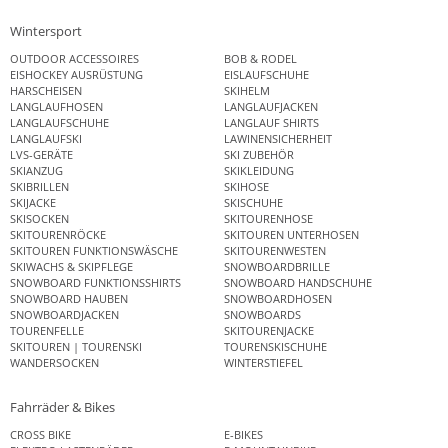
Wintersport
OUTDOOR ACCESSOIRES
BOB & RODEL
EISHOCKEY AUSRÜSTUNG
EISLAUFSCHUHE
HARSCHEISEN
SKIHELM
LANGLAUFHOSEN
LANGLAUFJACKEN
LANGLAUFSCHUHE
LANGLAUF SHIRTS
LANGLAUFSKI
LAWINENSICHERHEIT
LVS-GERÄTE
SKI ZUBEHÖR
SKIANZUG
SKIKLEIDUNG
SKIBRILLEN
SKIHOSE
SKIJACKE
SKISCHUHE
SKISOCKEN
SKITOURENHOSE
SKITOURENRÖCKE
SKITOUREN UNTERHOSEN
SKITOUREN FUNKTIONSWÄSCHE
SKITOURENWESTEN
SKIWACHS & SKIPFLEGE
SNOWBOARDBRILLE
SNOWBOARD FUNKTIONSSHIRTS
SNOWBOARD HANDSCHUHE
SNOWBOARD HAUBEN
SNOWBOARDHOSEN
SNOWBOARDJACKEN
SNOWBOARDS
TOURENFELLE
SKITOURENJACKE
SKITOUREN | TOURENSKI
TOURENSKISCHUHE
WANDERSOCKEN
WINTERSTIEFEL
Fahrräder & Bikes
CROSS BIKE
E-BIKES