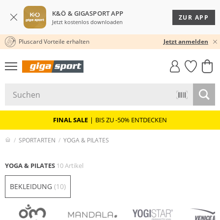
K&Ö & GIGASPORT APP
ZUR APP
Jetzt kostenlos downloaden
Pluscard Vorteile erhalten
30 TAGE RÜCKGABERECHT
Jetzt anmelden
GIGASTYLE
FAHRRAD­
CLICK &
CLICK &
MUST-HAVE
LEASING
COLLECT
RESERVE
FINAL SALE
|
BIS ZU -50% ENTDECKEN
SPORTARTEN
YOGA & PILATES
YOGA & PILATES
10 Artikel
BEKLEIDUNG
(10)