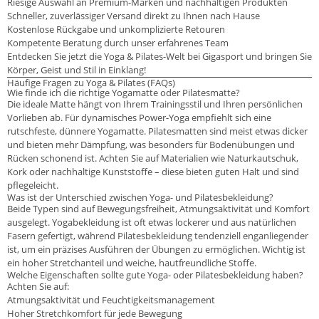
Riesige Auswahl an Premium-Marken und nachhaltigen Produkten
Schneller, zuverlässiger Versand direkt zu Ihnen nach Hause
Kostenlose Rückgabe und unkomplizierte Retouren
Kompetente Beratung durch unser erfahrenes Team
Entdecken Sie jetzt die Yoga & Pilates-Welt bei Gigasport und bringen Sie
Körper, Geist und Stil in Einklang!
Häufige Fragen zu Yoga & Pilates (FAQs)
Wie finde ich die richtige Yogamatte oder Pilatesmatte?
Die ideale Matte hängt von Ihrem Trainingsstil und Ihren persönlichen
Vorlieben ab. Für dynamisches Power-Yoga empfiehlt sich eine
rutschfeste, dünnere Yogamatte. Pilatesmatten sind meist etwas dicker
und bieten mehr Dämpfung, was besonders für Bodenübungen und
Rücken schonend ist. Achten Sie auf Materialien wie Naturkautschuk,
Kork oder nachhaltige Kunststoffe – diese bieten guten Halt und sind
pflegeleicht.
Was ist der Unterschied zwischen Yoga- und Pilatesbekleidung?
Beide Typen sind auf Bewegungsfreiheit, Atmungsaktivität und Komfort
ausgelegt. Yogabekleidung ist oft etwas lockerer und aus natürlichen
Fasern gefertigt, während Pilatesbekleidung tendenziell enganliegender
ist, um ein präzises Ausführen der Übungen zu ermöglichen. Wichtig ist
ein hoher Stretchanteil und weiche, hautfreundliche Stoffe.
Welche Eigenschaften sollte gute Yoga- oder Pilatesbekleidung haben?
Achten Sie auf:
Atmungsaktivität und Feuchtigkeitsmanagement
Hoher Stretchkomfort für jede Bewegung