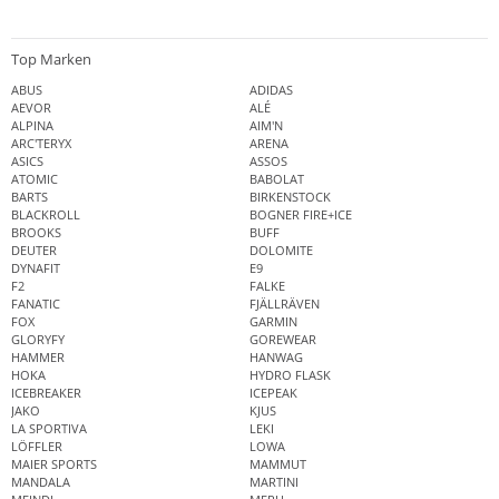
Top Marken
ABUS
ADIDAS
AEVOR
ALÉ
ALPINA
AIM'N
ARC'TERYX
ARENA
ASICS
ASSOS
ATOMIC
BABOLAT
BARTS
BIRKENSTOCK
BLACKROLL
BOGNER FIRE+ICE
BROOKS
BUFF
DEUTER
DOLOMITE
DYNAFIT
E9
F2
FALKE
FANATIC
FJÄLLRÄVEN
FOX
GARMIN
GLORYFY
GOREWEAR
HAMMER
HANWAG
HOKA
HYDRO FLASK
ICEBREAKER
ICEPEAK
JAKO
KJUS
LA SPORTIVA
LEKI
LÖFFLER
LOWA
MAIER SPORTS
MAMMUT
MANDALA
MARTINI