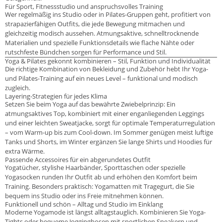
Für Sport, Fitnessstudio und anspruchsvolles Training
Wer regelmäßig ins Studio oder in Pilates-Gruppen geht, profitiert von
strapazierfähigen Outfits, die jede Bewegung mitmachen und
gleichzeitig modisch aussehen. Atmungsaktive, schnelltrocknende
Materialien und spezielle Funktionsdetails wie flache Nähte oder
rutschfeste Bündchen sorgen für Performance und Stil.
Yoga & Pilates gekonnt kombinieren – Stil, Funktion und Individualität
Die richtige Kombination von Bekleidung und Zubehör hebt Ihr Yoga-
und Pilates-Training auf ein neues Level – funktional und modisch
zugleich.
Layering-Strategien für jedes Klima
Setzen Sie beim Yoga auf das bewährte Zwiebelprinzip: Ein
atmungsaktives Top, kombiniert mit einer enganliegenden Leggings
und einer leichten Sweatjacke, sorgt für optimale Temperaturregulation
– vom Warm-up bis zum Cool-down. Im Sommer genügen meist luftige
Tanks und Shorts, im Winter ergänzen Sie lange Shirts und Hoodies für
extra Wärme.
Passende Accessoires für ein abgerundetes Outfit
Yogatücher, stylishe Haarbänder, Sporttaschen oder spezielle
Yogasocken runden Ihr Outfit ab und erhöhen den Komfort beim
Training. Besonders praktisch: Yogamatten mit Tragegurt, die Sie
bequem ins Studio oder ins Freie mitnehmen können.
Funktionell und schön – Alltag und Studio im Einklang
Moderne Yogamode ist längst alltagstauglich. Kombinieren Sie Yoga-
Tights oder bequeme Jogginghosen mit sportlichen Sneakern und