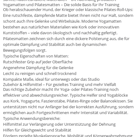
Yogamatten und Pilatesmatten – Die solide Basis für Ihr Training
Ob herabschauender Hund, der Krieger oder klassische Pilates-Roll-Ups:
Eine rutschfeste, dämpfende Matte bietet Ihnen nicht nur Halt, sondern
schont auch Ihre Gelenke und Wirbelsäule. Moderne Yogamatten
bestehen aus natürlichen Materialien wie Kork oder innovativen
Kunststoffen – viele davon ökologisch und nachhaltig gefertigt.
Pilatesmatten zeichnen sich durch eine dickere Polsterung aus, die für
optimale Dämpfung und Stabilität auch bei dynamischen
Bewegungsfolgen sorgt.
Typische Eigenschaften von Matten:
Rutschfester Grip auf jeder Oberfläche
Angenehme Dämpfung für die Gelenke
Leicht zu reinigen und schnell trocknend
Kompakte Maße, ideal für unterwegs oder das Studio
Zubehör & Hilfsmittel – Für gezieltes Training und mehr Vielfalt
Das richtige Zubehör macht Ihr Yoga- oder Pilates-Training noch
effektiver und abwechslungsreicher. Typische Helfer sind Yogablöcke
aus Kork, Yogagurte, Faszienstäbe, Pilates-Ringe oder Balancekissen. Sie
unterstützen nicht nur Anfänger bei der korrekten Ausführung, sondern
ermöglichen auch Fortgeschrittenen mehr Intensität und Variabilität.
Typische Anwendungsbereiche:
Hilfsmittel zur Verlängerung oder Unterstützung der Dehnung
Hilfen für Gleichgewicht und Stabilität
Fördern gezielte Muskelansprache, Mobilität und Körperwahrnehmung