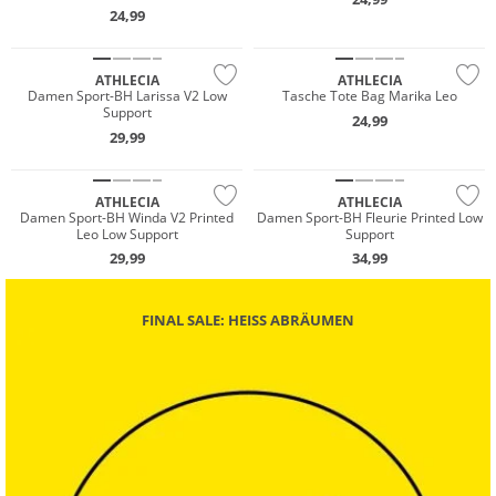
24,99
Preis & Wert
Preis & Wert
ATHLECIA
ATHLECIA
Damen Sport-BH Larissa V2 Low
Tasche Tote Bag Marika Leo
Support
24,99
NEU
NEU
29,99
Preis & Wert
Preis & Wert
ATHLECIA
ATHLECIA
Damen Sport-BH Winda V2 Printed
Damen Sport-BH Fleurie Printed Low
Leo Low Support
Support
29,99
34,99
FINAL SALE: HEISS ABRÄUMEN