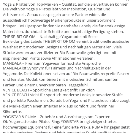
Yoga & Pilates von Top-Marken – Qualität, auf die Sie vertrauen können
Die Welt von Yoga & Pilates lebt von Inspiration, Qualität und
Achtsamkeit. Genau das spiegeln unsere Partner wider, die
ausschließlich hochwertige Markenprodukte in unser Sortiment
bringen. Bei Gigasport finden Sie namhafte Labels, die für erstklassige
Materialien, durchdachte Schnitte und nachhaltige Fertigung stehen.
THE SPIRIT OF OM – Nachhaltige Yogamode mit Seele
Bekleidung des Labels THE SPIRIT OF OM vereint traditionelle asiatische
Weisheit mit modernen Designs und nachhaltigen Materialien. Viele
Stücke werden aus zertifizierter Bio-Baumwolle gefertigt und mit
inspirierenden Prints sowie Affirmationen versehen.
MANDALA – Premium Yogawear für höchste Ansprüche
MANDALA ist Synonym für Fairness und Nachhaltigkeit in der
Yogamode. Die Kollektionen setzen auf Bio-Baumwolle, recycelte Fasern
und feinstes Modal, kombiniert mit modischen Schnitten, sanften
Farben und einem unverkennbaren Tragegefühl.
VENICE BEACH – Sportliche Lässigkeit trifft Funktion
VENICE BEACH steht für sportlich-moderne Looks, innovative Stoffe
und perfekte Passformen. Gerade bei Yoga- und Pilateshosen überzeugt
die Marke durch einen smarten Mix aus Komfort und femininer
Silhouette.
YOGISTAR & PUMA – Zubehör und Ausrüstung vom Experten
Ob Yogamatte oder Pilates-Ring: YOGISTAR bringt zielgerichtetes,
hochwertiges Equipment für eine fundierte Praxis. PUMA hingegen setzt
mit dynamischen Designs und leistungsstarker Funktionalität Akzente –