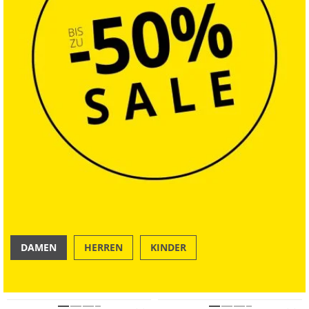
DAMEN
HERREN
KINDER
NEU
OUTDOOR
SWIM & BEACH
Preis & Wert
NEU