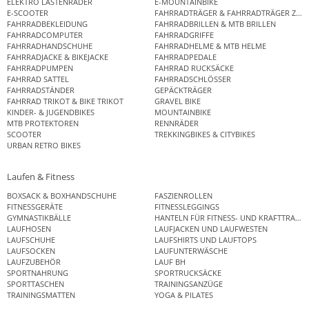
ELEKTRO LASTENRÄDER
E-MOUNTAINBIKE
E-SCOOTER
FAHRRADTRÄGER & FAHRRADTRÄGER ZUB
FAHRRADBEKLEIDUNG
FAHRRADBRILLEN & MTB BRILLEN
FAHRRADCOMPUTER
FAHRRADGRIFFE
FAHRRADHANDSCHUHE
FAHRRADHELME & MTB HELME
FAHRRADJACKE & BIKEJACKE
FAHRRADPEDALE
FAHRRADPUMPEN
FAHRRAD RUCKSÄCKE
FAHRRAD SATTEL
FAHRRADSCHLÖSSER
FAHRRADSTÄNDER
GEPÄCKTRÄGER
FAHRRAD TRIKOT & BIKE TRIKOT
GRAVEL BIKE
KINDER- & JUGENDBIKES
MOUNTAINBIKE
MTB PROTEKTOREN
RENNRÄDER
SCOOTER
TREKKINGBIKES & CITYBIKES
URBAN RETRO BIKES
Laufen & Fitness
BOXSACK & BOXHANDSCHUHE
FASZIENROLLEN
FITNESSGERÄTE
FITNESSLEGGINGS
GYMNASTIKBÄLLE
HANTELN FÜR FITNESS- UND KRAFTTRAINI
LAUFHOSEN
LAUFJACKEN UND LAUFWESTEN
LAUFSCHUHE
LAUFSHIRTS UND LAUFTOPS
LAUFSOCKEN
LAUFUNTERWÄSCHE
LAUFZUBEHÖR
LAUF BH
SPORTNAHRUNG
SPORTRUCKSÄCKE
SPORTTASCHEN
TRAININGSANZÜGE
TRAININGSMATTEN
YOGA & PILATES