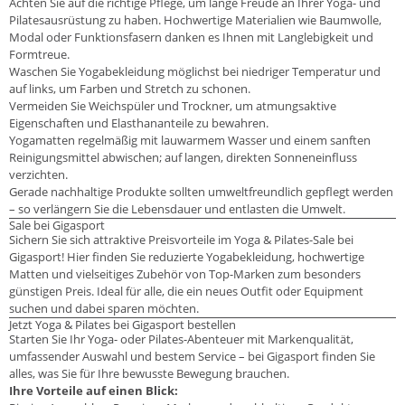
Achten Sie auf die richtige Pflege, um lange Freude an Ihrer Yoga- und
Pilatesausrüstung zu haben. Hochwertige Materialien wie Baumwolle,
Modal oder Funktionsfasern danken es Ihnen mit Langlebigkeit und
Formtreue.
Waschen Sie Yogabekleidung möglichst bei niedriger Temperatur und
auf links, um Farben und Stretch zu schonen.
Vermeiden Sie Weichspüler und Trockner, um atmungsaktive
Eigenschaften und Elasthananteile zu bewahren.
Yogamatten regelmäßig mit lauwarmem Wasser und einem sanften
Reinigungsmittel abwischen; auf langen, direkten Sonneneinfluss
verzichten.
Gerade nachhaltige Produkte sollten umweltfreundlich gepflegt werden
– so verlängern Sie die Lebensdauer und entlasten die Umwelt.
Sale bei Gigasport
Sichern Sie sich attraktive Preisvorteile im Yoga & Pilates-Sale bei
Gigasport! Hier finden Sie reduzierte Yogabekleidung, hochwertige
Matten und vielseitiges Zubehör von Top-Marken zum besonders
günstigen Preis. Ideal für alle, die ein neues Outfit oder Equipment
suchen und dabei sparen möchten.
Jetzt Yoga & Pilates bei Gigasport bestellen
Starten Sie Ihr Yoga- oder Pilates-Abenteuer mit Markenqualität,
umfassender Auswahl und bestem Service – bei Gigasport finden Sie
alles, was Sie für Ihre bewusste Bewegung brauchen.
Ihre Vorteile auf einen Blick: