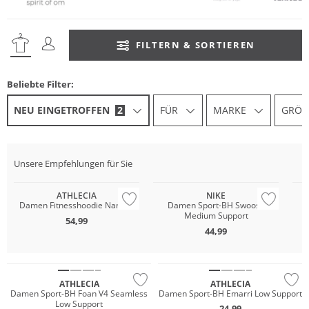
FILTERN & SORTIEREN
Beliebte Filter:
NEU EINGETROFFEN
2
FÜR
MARKE
GRÖS
NEU
Unsere Empfehlungen für Sie
Preis & Wert
NEU
N
ATHLECIA
NIKE
Damen Fitnesshoodie Namier
Damen Sport-BH Swoosh
Medium Support
54,99
44,99
NEU
NEU
Preis & Wert
Preis & Wert
ATHLECIA
ATHLECIA
Damen Sport-BH Foan V4 Seamless
Damen Sport-BH Emarri Low Support
Low Support
24,99
NEU
NEU