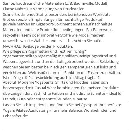
Sanfte, hautfreundliche Materialien (z. B. Baumwolle, Modal)
Flache Nähte zur Vermeidung von Druckstellen
Schnelltrocknende Stoffe, besonders bei intensiven Workouts
Gibt es spezielle Empfehlungen für nachhaltige Produkte?
Ja! Viele Marken im Gigasport-Sortiment achten auf nachhaltige
Materialien und faire Produktionsbedingungen. Bio-Baumwolle,
recycelte Fasern oder innovative Stoffe wie Modal machen
umweltbewusste Wahl besonders leicht. Achten Sie auf das
NACHHALTIG-Badge bei den Produkten.
Wie pflege ich Yogamatten und Textilien richtig?
Yogamatten sollten regelmäßig mit mildem Reinigungsmittel und
Wasser abgewischt und an der Luft getrocknet werden. Bekleidung
waschen Sie am besten bei niedrigen Temperaturen auf links und
verzichten auf Weichspüler, um die Funktion der Fasern zu erhalten.
Ist die Yoga- & Pilatesbekleidung auch im Alltag tragbar?
Absolut! Moderne Yogapants, Shirts und Hoodies lassen sich
hervorragend mit Casual-Wear kombinieren. Die meisten Produkte
überzeugen durch schlichte Farben und modische Schnitte – ideal für
Freizeit, Büro oder entspannte Stunden zuhause.
Lassen Sie sich inspirieren und finden Sie bei Gigasport Ihre perfekte
Yoga & Pilates-Ausrüstung – für mehr Balance, Wohlbefinden und
Lebensfreude!