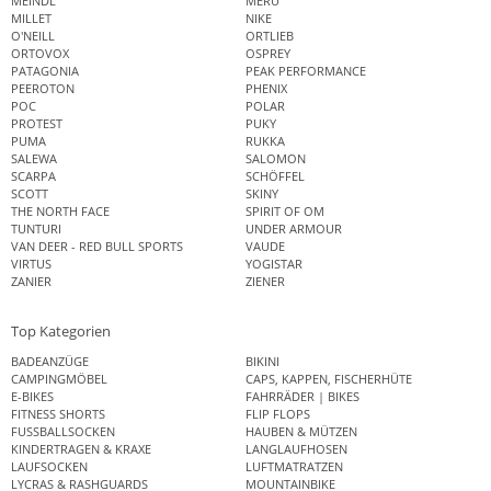
MEINDL
MERU
MILLET
NIKE
O'NEILL
ORTLIEB
ORTOVOX
OSPREY
PATAGONIA
PEAK PERFORMANCE
PEEROTON
PHENIX
POC
POLAR
PROTEST
PUKY
PUMA
RUKKA
SALEWA
SALOMON
SCARPA
SCHÖFFEL
SCOTT
SKINY
THE NORTH FACE
SPIRIT OF OM
TUNTURI
UNDER ARMOUR
VAN DEER - RED BULL SPORTS
VAUDE
VIRTUS
YOGISTAR
ZANIER
ZIENER
Top Kategorien
BADEANZÜGE
BIKINI
CAMPINGMÖBEL
CAPS, KAPPEN, FISCHERHÜTE
E-BIKES
FAHRRÄDER | BIKES
FITNESS SHORTS
FLIP FLOPS
FUSSBALLSOCKEN
HAUBEN & MÜTZEN
KINDERTRAGEN & KRAXE
LANGLAUFHOSEN
LAUFSOCKEN
LUFTMATRATZEN
LYCRAS & RASHGUARDS
MOUNTAINBIKE