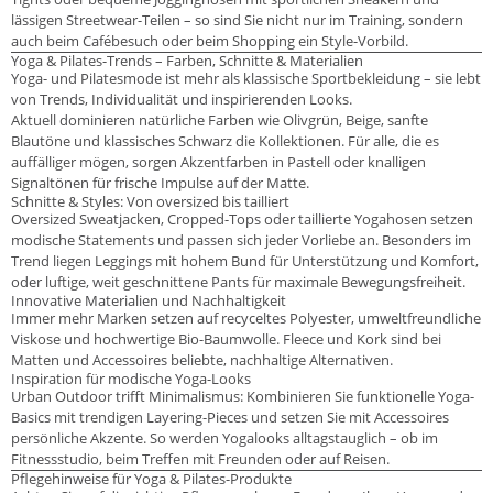
lässigen Streetwear-Teilen – so sind Sie nicht nur im Training, sondern
auch beim Cafébesuch oder beim Shopping ein Style-Vorbild.
Yoga & Pilates-Trends – Farben, Schnitte & Materialien
Yoga- und Pilatesmode ist mehr als klassische Sportbekleidung – sie lebt
von Trends, Individualität und inspirierenden Looks.
Aktuell dominieren natürliche Farben wie Olivgrün, Beige, sanfte
Blautöne und klassisches Schwarz die Kollektionen. Für alle, die es
auffälliger mögen, sorgen Akzentfarben in Pastell oder knalligen
Signaltönen für frische Impulse auf der Matte.
Schnitte & Styles: Von oversized bis tailliert
Oversized Sweatjacken, Cropped-Tops oder taillierte Yogahosen setzen
modische Statements und passen sich jeder Vorliebe an. Besonders im
Trend liegen Leggings mit hohem Bund für Unterstützung und Komfort,
oder luftige, weit geschnittene Pants für maximale Bewegungsfreiheit.
Innovative Materialien und Nachhaltigkeit
Immer mehr Marken setzen auf recyceltes Polyester, umweltfreundliche
Viskose und hochwertige Bio-Baumwolle. Fleece und Kork sind bei
Matten und Accessoires beliebte, nachhaltige Alternativen.
Inspiration für modische Yoga-Looks
Urban Outdoor trifft Minimalismus: Kombinieren Sie funktionelle Yoga-
Basics mit trendigen Layering-Pieces und setzen Sie mit Accessoires
persönliche Akzente. So werden Yogalooks alltagstauglich – ob im
Fitnessstudio, beim Treffen mit Freunden oder auf Reisen.
Pflegehinweise für Yoga & Pilates-Produkte