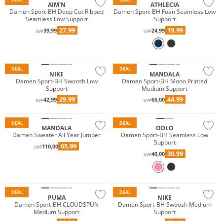
AIM'N
ATHLECIA
Damen Sport-BH Deep Cut Ribbed
Damen Sport-BH Foan Seamless Low
Seamless Low Support
Support
27,99
19,99
39,99
24,99
UVP
UVP
Nachhaltig
DEAL
DEAL
NIKE
MANDALA
Damen Sport-BH Swoosh Low
Damen Sport-BH Mono Printed
Support
Medium Support
29,99
44,99
42,99
65,00
UVP
UVP
Nachhaltig
Nachhaltig
DEAL
DEAL
MANDALA
ODLO
Damen Sweater All Year Jumper
Damen Sport-BH Seamless Low
Support
65,99
110,00
UVP
30,99
40,00
UVP
DEAL
DEAL
PUMA
NIKE
Damen Sport-BH CLOUDSPUN
Damen Sport-BH Swoosh Medium
Medium Support
Support