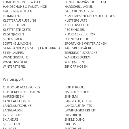
FUNKTIONSUNTERWÄSCHE
FUNKTIONSWÄSCHE PFLEGE
HANDSCHUHE & FÄUSTLINGE
HARDSHELLJACKEN
HAUBEN & MÜTZEN
ISOLATIONSJACKEN
ISOMATTEN
KLAPPMESSER UND MULTITOOLS
KLETTERAUSRÜSTUNG
KLETTERGURTE
KLETTERHELME
KLETTERSCHUHE
KLETTERSTEIGSETS
REGENHOSEN
REGENJACKEN
RUCKSACKZUBEHÖR
SCHLAFSACK
SCHNEESCHUHE
SOFTSHELLJACKEN
SPORTLICHE WINTERJACKEN
STIRNBÄNDER | VISOR | LAUFSTIRNBAND
TAGESRUCKSÄCKE
STIRNLAMPEN
TREKKINGRUCKSÄCKE
WANDERSCHUHE
WANDERSOCKEN
WANDERSTÖCKE
WINDJACKEN
WINTERSTIEFEL
ZIP OFF HOSEN
Wintersport
OUTDOOR ACCESSOIRES
BOB & RODEL
EISHOCKEY AUSRÜSTUNG
EISLAUFSCHUHE
HARSCHEISEN
SKIHELM
LANGLAUFHOSEN
LANGLAUFJACKEN
LANGLAUFSCHUHE
LANGLAUF SHIRTS
LANGLAUFSKI
LAWINENSICHERHEIT
LVS-GERÄTE
SKI ZUBEHÖR
SKIANZUG
SKIKLEIDUNG
SKIBRILLEN
SKIHOSE
SKIJACKE
SKISCHUHE