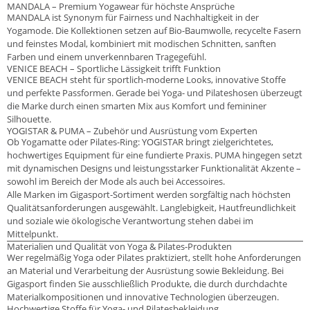
MANDALA – Premium Yogawear für höchste Ansprüche
MANDALA ist Synonym für Fairness und Nachhaltigkeit in der
Yogamode. Die Kollektionen setzen auf Bio-Baumwolle, recycelte Fasern
und feinstes Modal, kombiniert mit modischen Schnitten, sanften
Farben und einem unverkennbaren Tragegefühl.
VENICE BEACH – Sportliche Lässigkeit trifft Funktion
VENICE BEACH steht für sportlich-moderne Looks, innovative Stoffe
und perfekte Passformen. Gerade bei Yoga- und Pilateshosen überzeugt
die Marke durch einen smarten Mix aus Komfort und femininer
Silhouette.
YOGISTAR & PUMA – Zubehör und Ausrüstung vom Experten
Ob Yogamatte oder Pilates-Ring: YOGISTAR bringt zielgerichtetes,
hochwertiges Equipment für eine fundierte Praxis. PUMA hingegen setzt
mit dynamischen Designs und leistungsstarker Funktionalität Akzente –
sowohl im Bereich der Mode als auch bei Accessoires.
Alle Marken im Gigasport-Sortiment werden sorgfältig nach höchsten
Qualitätsanforderungen ausgewählt. Langlebigkeit, Hautfreundlichkeit
und soziale wie ökologische Verantwortung stehen dabei im
Mittelpunkt.
Materialien und Qualität von Yoga & Pilates-Produkten
Wer regelmäßig Yoga oder Pilates praktiziert, stellt hohe Anforderungen
an Material und Verarbeitung der Ausrüstung sowie Bekleidung. Bei
Gigasport finden Sie ausschließlich Produkte, die durch durchdachte
Materialkompositionen und innovative Technologien überzeugen.
Hochwertige Stoffe für Yoga- und Pilatesbekleidung