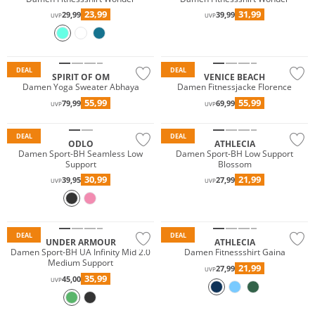
23,99
31,99
29,99
39,99
UVP
UVP
Nachhaltig
DEAL
DEAL
SPIRIT OF OM
VENICE BEACH
Damen Yoga Sweater Abhaya
Damen Fitnessjacke Florence
55,99
55,99
79,99
69,99
UVP
UVP
Nachhaltig
Preis & Wert
DEAL
DEAL
ODLO
ATHLECIA
Damen Sport-BH Seamless Low
Damen Sport-BH Low Support
Support
Blossom
30,99
21,99
39,95
27,99
UVP
UVP
Preis & Wert
DEAL
DEAL
UNDER ARMOUR
ATHLECIA
Damen Sport-BH UA Infinity Mid 2.0
Damen Fitnessshirt Gaina
Medium Support
21,99
27,99
UVP
35,99
45,00
UVP