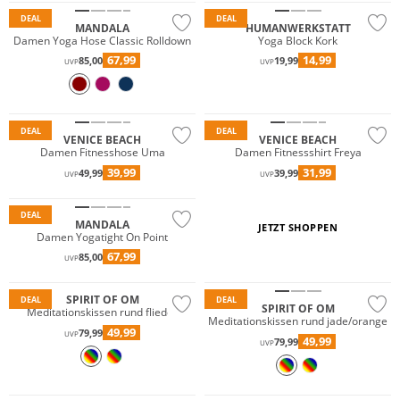
DEAL
DEAL
MANDALA
HUMANWERKSTATT
Damen Yoga Hose Classic Rolldown
Yoga Block Kork
67,99
14,99
85,00
19,99
UVP
UVP
DEAL
DEAL
VENICE BEACH
VENICE BEACH
Damen Fitnesshose Uma
Damen Fitnessshirt Freya
39,99
31,99
49,99
39,99
UVP
UVP
Nachhaltig
DEAL
MANDALA
JETZT SHOPPEN
Damen Yogatight On Point
67,99
85,00
UVP
SPIRIT OF OM
DEAL
DEAL
SPIRIT OF OM
Meditationskissen rund flieder
Meditationskissen rund jade/orange
49,99
79,99
UVP
49,99
79,99
UVP
Nachhaltig