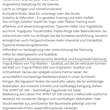
Angenehme Dämpfung für die Gelenke
Leicht zu reinigen und schnell trocknend
Kompakte Maße, ideal für unterwegs oder das Studio
Zubehör & Hilfsmittel – Für gezieltes Training und mehr Vielfalt
Das richtige Zubehör macht Ihr Yoga- oder Pilates-Training noch
effektiver und abwechslungsreicher. Typische Helfer sind Yogablöcke
aus Kork, Yogagurte, Faszienstäbe, Pilates-Ringe oder Balancekissen. Sie
unterstützen nicht nur Anfänger bei der korrekten Ausführung, sondern
ermöglichen auch Fortgeschrittenen mehr Intensität und Variabilität.
Typische Anwendungsbereiche:
Hilfsmittel zur Verlängerung oder Unterstützung der Dehnung
Hilfen für Gleichgewicht und Stabilität
Fördern gezielte Muskelansprache, Mobilität und Körperwahrnehmung
Yoga & Pilates von Top-Marken – Qualität, auf die Sie vertrauen können
Die Welt von Yoga & Pilates lebt von Inspiration, Qualität und
Achtsamkeit. Genau das spiegeln unsere Partner wider, die
ausschließlich hochwertige Markenprodukte in unser Sortiment
bringen. Bei Gigasport finden Sie namhafte Labels, die für erstklassige
Materialien, durchdachte Schnitte und nachhaltige Fertigung stehen.
THE SPIRIT OF OM – Nachhaltige Yogamode mit Seele
Bekleidung des Labels THE SPIRIT OF OM vereint traditionelle asiatische
Weisheit mit modernen Designs und nachhaltigen Materialien. Viele
Stücke werden aus zertifizierter Bio-Baumwolle gefertigt und mit
inspirierenden Prints sowie Affirmationen versehen.