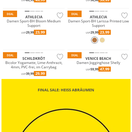
UVP
UVP
Preis & Wert
Preis & Wert
DEAL
DEAL
ATHLECIA
ATHLECIA
Damen Sport-BH Bloom Medium
Damen Sport-BH Larissa Printed Low
Support
Support
23,99
23,99
29,99
29,99
UVP
UVP
DEAL
DEAL
SCHILDKRÖT
VENICE BEACH
Bicolor Yogamatte, Lime-Anthrazit,
Damen Jogginghose Shelly
4mm, PVC-frei, im Carrybag
47,99
59,99
UVP
29,99
39,99
UVP
FINAL SALE: HEISS ABRÄUMEN