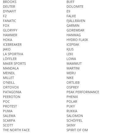
BROOKS
BUFF
DEUTER
DOLOMITE
DYNAFIT
E9
F2
FALKE
FANATIC
FJÄLLRÄVEN
FOX
GARMIN
GLORYFY
GOREWEAR
HAMMER
HANWAG
HOKA
HYDRO FLASK
ICEBREAKER
ICEPEAK
JAKO
KJUS
LA SPORTIVA
LEKI
LÖFFLER
LOWA
MAIER SPORTS
MAMMUT
MANDALA
MARTINI
MEINDL
MERU
MILLET
NIKE
O'NEILL
ORTLIEB
ORTOVOX
OSPREY
PATAGONIA
PEAK PERFORMANCE
PEEROTON
PHENIX
POC
POLAR
PROTEST
PUKY
PUMA
RUKKA
SALEWA
SALOMON
SCARPA
SCHÖFFEL
SCOTT
SKINY
THE NORTH FACE
SPIRIT OF OM