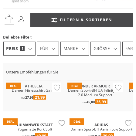
FILTERN & SORTIEREN
Beliebte Filter:
PREIS
1
FÜR
MARKE
GRÖSSE
FARB
Unsere Empfehlungen für Sie
Preis & Wert
Pr
ATHLECIA
UNDER ARMOUR
DEAL
DEAL
D
Damen Fitnessshirt Gaina
Damen Sport-BH UA Infinity Mid
Dam
2.0 Medium Support
21,99
27,99
UVP
35,99
45,00
UVP
DEAL
DEAL
HUMANWERKSTATT
ADIDAS
Yogamatte Kork Soft
Damen Sport-BH Aerim Low Support
49,99
39,99
69,99
50,00