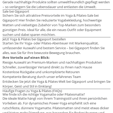
Gerade nachhaltige Produkte sollten umweltfreundlich gepflegt werden
– so verlängern Sie die Lebensdauer und entlasten die Umwelt.
Sale bei Gigasport
Sichern Sie sich attraktive Preisvorteile im Yoga & Pilates-Sale bei
Gigasport! Hier finden Sie reduzierte Yogabekleidung, hochwertige
Matten und vielseitiges Zubehör von Top-Marken zum besonders
günstigen Preis. Ideal für alle, die ein neues Outfit oder Equipment
suchen und dabei sparen möchten.
Jetzt Yoga & Pilates bei Gigasport bestellen
Starten Sie Ihr Yoga- oder Pilates-Abenteuer mit Markenqualität,
umfassender Auswahl und bestem Service – bei Gigasport finden Sie
alles, was Sie für Ihre bewusste Bewegung brauchen.
Ihre Vorteile auf einen Blick:
Riesige Auswahl an Premium-Marken und nachhaltigen Produkten
Schneller, zuverlässiger Versand direkt zu Ihnen nach Hause
Kostenlose Rückgabe und unkomplizierte Retouren
Kompetente Beratung durch unser erfahrenes Team
Entdecken Sie jetzt die Yoga & Pilates-Welt bei Gigasport und bringen Sie
Körper, Geist und Stil in Einklang!
Häufige Fragen zu Yoga & Pilates (FAQs)
Wie finde ich die richtige Yogamatte oder Pilatesmatte?
Die ideale Matte hängt von Ihrem Trainingsstil und Ihren persönlichen
Vorlieben ab. Für dynamisches Power-Yoga empfiehlt sich eine
rutschfeste, dünnere Yogamatte. Pilatesmatten sind meist etwas dicker
und bieten mehr Dämpfung, was besonders für Bodenübungen und