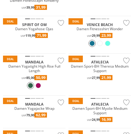
Damen Fitnesscapri Kimberly
31,99
39,99
UVP
Nachhaltig
DEAL
DEAL
SPIRIT OF OM
VENICE BEACH
Damen Yogahose Ojas
Damen Fitnessshirt Wonder
71,99
23,99
119,99
29,99
UVP
UVP
Nachhaltig
Preis & Wert
DEAL
DEAL
MANDALA
ATHLECIA
Damen Yogatight High Rise Full
Damen Sport-BH Theresa Medium
Length
Support
50,99
21,99
85,00
27,99
UVP
UVP
Nachhaltig
Preis & Wert
DEAL
DEAL
MANDALA
ATHLECIA
Damen Yogajacke Wrap
Damen Sport-BH Myolie Medium
Support
62,99
79,00
UVP
16,99
24,99
UVP
Preis & Wert
DEAL
DEAL