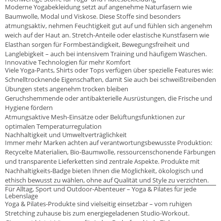
Moderne Yogabekleidung setzt auf angenehme Naturfasern wie
Baumwolle, Modal und Viskose. Diese Stoffe sind besonders
atmungsaktiv, nehmen Feuchtigkeit gut auf und fühlen sich angenehm
weich auf der Haut an. Stretch-Anteile oder elastische Kunstfasern wie
Elasthan sorgen für Formbeständigkeit, Bewegungsfreiheit und
Langlebigkeit – auch bei intensivem Training und häufigem Waschen.
Innovative Technologien für mehr Komfort
Viele Yoga-Pants, Shirts oder Tops verfügen über spezielle Features wie:
Schnelltrocknende Eigenschaften, damit Sie auch bei schweißtreibenden
Übungen stets angenehm trocken bleiben
Geruchshemmende oder antibakterielle Ausrüstungen, die Frische und
Hygiene fördern
Atmungsaktive Mesh-Einsätze oder Belüftungsfunktionen zur
optimalen Temperaturregulation
Nachhaltigkeit und Umweltverträglichkeit
Immer mehr Marken achten auf verantwortungsbewusste Produktion:
Recycelte Materialien, Bio-Baumwolle, ressourcenschonende Färbungen
und transparente Lieferketten sind zentrale Aspekte. Produkte mit
Nachhaltigkeits-Badge bieten Ihnen die Möglichkeit, ökologisch und
ethisch bewusst zu wählen, ohne auf Qualität und Style zu verzichten.
Für Alltag, Sport und Outdoor-Abenteuer – Yoga & Pilates für jede
Lebenslage
Yoga & Pilates-Produkte sind vielseitig einsetzbar – vom ruhigen
Stretching zuhause bis zum energiegeladenen Studio-Workout.