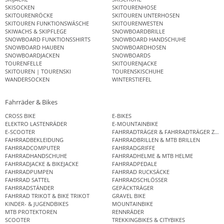
SKISOCKEN
SKITOURENHOSE
SKITOURENRÖCKE
SKITOUREN UNTERHOSEN
SKITOUREN FUNKTIONSWÄSCHE
SKITOURENWESTEN
SKIWACHS & SKIPFLEGE
SNOWBOARDBRILLE
SNOWBOARD FUNKTIONSSHIRTS
SNOWBOARD HANDSCHUHE
SNOWBOARD HAUBEN
SNOWBOARDHOSEN
SNOWBOARDJACKEN
SNOWBOARDS
TOURENFELLE
SKITOURENJACKE
SKITOUREN | TOURENSKI
TOURENSKISCHUHE
WANDERSOCKEN
WINTERSTIEFEL
Fahrräder & Bikes
CROSS BIKE
E-BIKES
ELEKTRO LASTENRÄDER
E-MOUNTAINBIKE
E-SCOOTER
FAHRRADTRÄGER & FAHRRADTRÄGER ZUB
FAHRRADBEKLEIDUNG
FAHRRADBRILLEN & MTB BRILLEN
FAHRRADCOMPUTER
FAHRRADGRIFFE
FAHRRADHANDSCHUHE
FAHRRADHELME & MTB HELME
FAHRRADJACKE & BIKEJACKE
FAHRRADPEDALE
FAHRRADPUMPEN
FAHRRAD RUCKSÄCKE
FAHRRAD SATTEL
FAHRRADSCHLÖSSER
FAHRRADSTÄNDER
GEPÄCKTRÄGER
FAHRRAD TRIKOT & BIKE TRIKOT
GRAVEL BIKE
KINDER- & JUGENDBIKES
MOUNTAINBIKE
MTB PROTEKTOREN
RENNRÄDER
SCOOTER
TREKKINGBIKES & CITYBIKES