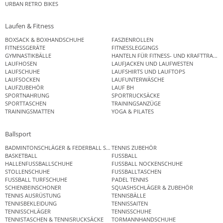
URBAN RETRO BIKES
Laufen & Fitness
BOXSACK & BOXHANDSCHUHE
FASZIENROLLEN
FITNESSGERÄTE
FITNESSLEGGINGS
GYMNASTIKBÄLLE
HANTELN FÜR FITNESS- UND KRAFTTRAINI
LAUFHOSEN
LAUFJACKEN UND LAUFWESTEN
LAUFSCHUHE
LAUFSHIRTS UND LAUFTOPS
LAUFSOCKEN
LAUFUNTERWÄSCHE
LAUFZUBEHÖR
LAUF BH
SPORTNAHRUNG
SPORTRUCKSÄCKE
SPORTTASCHEN
TRAININGSANZÜGE
TRAININGSMATTEN
YOGA & PILATES
Ballsport
BADMINTONSCHLÄGER & FEDERBALL SETS
TENNIS ZUBEHÖR
BASKETBALL
FUSSBALL
HALLENFUSSBALLSCHUHE
FUSSBALL NOCKENSCHUHE
STOLLENSCHUHE
FUSSBALLTASCHEN
FUSSBALL TURFSCHUHE
PADEL TENNIS
SCHIENBEINSCHONER
SQUASHSCHLÄGER & ZUBEHÖR
TENNIS AUSRÜSTUNG
TENNISBÄLLE
TENNISBEKLEIDUNG
TENNISSAITEN
TENNISSCHLÄGER
TENNISSCHUHE
TENNISTASCHEN & TENNISRUCKSÄCKE
TORMANNHANDSCHUHE