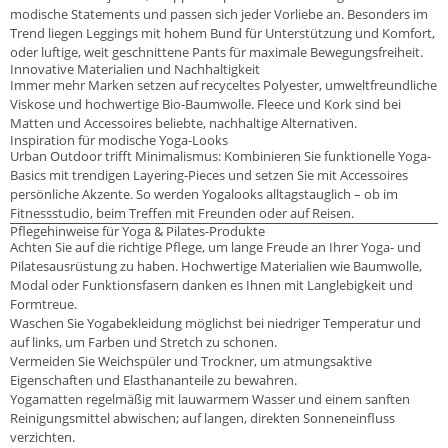
modische Statements und passen sich jeder Vorliebe an. Besonders im
Trend liegen Leggings mit hohem Bund für Unterstützung und Komfort,
oder luftige, weit geschnittene Pants für maximale Bewegungsfreiheit.
Innovative Materialien und Nachhaltigkeit
Immer mehr Marken setzen auf recyceltes Polyester, umweltfreundliche
Viskose und hochwertige Bio-Baumwolle. Fleece und Kork sind bei
Matten und Accessoires beliebte, nachhaltige Alternativen.
Inspiration für modische Yoga-Looks
Urban Outdoor trifft Minimalismus: Kombinieren Sie funktionelle Yoga-
Basics mit trendigen Layering-Pieces und setzen Sie mit Accessoires
persönliche Akzente. So werden Yogalooks alltagstauglich – ob im
Fitnessstudio, beim Treffen mit Freunden oder auf Reisen.
Pflegehinweise für Yoga & Pilates-Produkte
Achten Sie auf die richtige Pflege, um lange Freude an Ihrer Yoga- und
Pilatesausrüstung zu haben. Hochwertige Materialien wie Baumwolle,
Modal oder Funktionsfasern danken es Ihnen mit Langlebigkeit und
Formtreue.
Waschen Sie Yogabekleidung möglichst bei niedriger Temperatur und
auf links, um Farben und Stretch zu schonen.
Vermeiden Sie Weichspüler und Trockner, um atmungsaktive
Eigenschaften und Elasthananteile zu bewahren.
Yogamatten regelmäßig mit lauwarmem Wasser und einem sanften
Reinigungsmittel abwischen; auf langen, direkten Sonneneinfluss
verzichten.