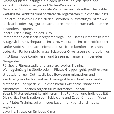
Gigasport bietet Lösungen für jeden Bedarf und jede Zielgruppe.
Perfekt für Outdoor-Yoga und Garten-Workouts
Gerade im Sommer zieht es viele Menschen nach draußen. Hier zählen
wetterfeste, leicht zu transportierende Yogamatten, funktionale Shirts
und atmungsaktive Hosen zu den Favoriten. Ausstattungs-Extras wie
Rucksäcke oder Tragegurte machen den Transport zum Park oder See
besonders bequem.
Ideal für den Alltag und das Büro
Immer mehr Menschen integrieren Yoga- und Pilates-Elemente in ihren
Alltag. Ob kurze Dehnpausen im Büro, Meditation im Homeoffice oder
sanfte Mobilisation nach Feierabend: Schlichte, komfortable Basics in
gedeckten Farben wie Schwarz, Beige oder Olive lassen sich problemlos
mit Alltagsmode kombinieren und tragen sich angenehm bei jeder
Gelegenheit.
Für Sport, Fitnessstudio und anspruchsvolles Training
Wer regelmäßig ins Studio oder in Pilates-Gruppen geht, profitiert von
strapazierfähigen Outfits, die jede Bewegung mitmachen und
gleichzeitig modisch aussehen. Atmungsaktive, schnelltrocknende
Materialien und spezielle Funktionsdetails wie flache Nähte oder
rutschfeste Bündchen sorgen für Performance und Stil.
Yoga & Pilates gekonnt kombinieren – Stil, Funktion und Individualität
Die richtige Kombination von Bekleidung und Zubehör hebt Ihr Yoga-
und Pilates-Training auf ein neues Level – funktional und modisch
zugleich.
Layering-Strategien für jedes Klima