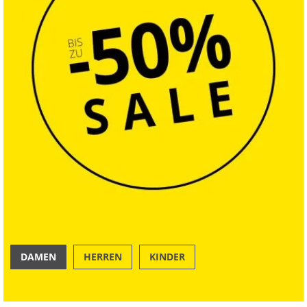
DAMEN
HERREN
KINDER
OUTDOOR
SWIM & BEACH
Nachhaltig