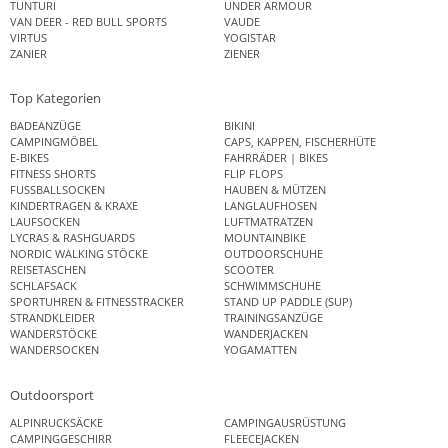
TUNTURI
UNDER ARMOUR
VAN DEER - RED BULL SPORTS
VAUDE
VIRTUS
YOGISTAR
ZANIER
ZIENER
Top Kategorien
BADEANZÜGE
BIKINI
CAMPINGMÖBEL
CAPS, KAPPEN, FISCHERHÜTE
E-BIKES
FAHRRÄDER | BIKES
FITNESS SHORTS
FLIP FLOPS
FUSSBALLSOCKEN
HAUBEN & MÜTZEN
KINDERTRAGEN & KRAXE
LANGLAUFHOSEN
LAUFSOCKEN
LUFTMATRATZEN
LYCRAS & RASHGUARDS
MOUNTAINBIKE
NORDIC WALKING STÖCKE
OUTDOORSCHUHE
REISETASCHEN
SCOOTER
SCHLAFSACK
SCHWIMMSCHUHE
SPORTUHREN & FITNESSTRACKER
STAND UP PADDLE (SUP)
STRANDKLEIDER
TRAININGSANZÜGE
WANDERSTÖCKE
WANDERJACKEN
WANDERSOCKEN
YOGAMATTEN
Outdoorsport
ALPINRUCKSÄCKE
CAMPINGAUSRÜSTUNG
CAMPINGGESCHIRR
FLEECEJACKEN