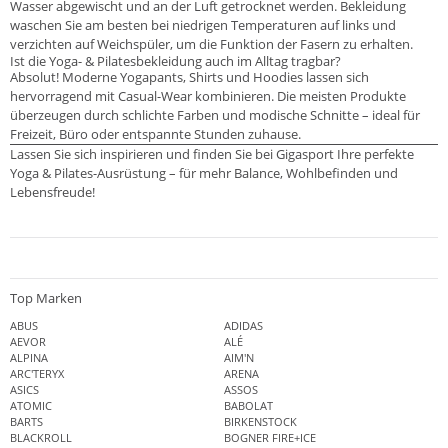
Wasser abgewischt und an der Luft getrocknet werden. Bekleidung
waschen Sie am besten bei niedrigen Temperaturen auf links und
verzichten auf Weichspüler, um die Funktion der Fasern zu erhalten.
Ist die Yoga- & Pilatesbekleidung auch im Alltag tragbar?
Absolut! Moderne Yogapants, Shirts und Hoodies lassen sich
hervorragend mit Casual-Wear kombinieren. Die meisten Produkte
überzeugen durch schlichte Farben und modische Schnitte – ideal für
Freizeit, Büro oder entspannte Stunden zuhause.
Lassen Sie sich inspirieren und finden Sie bei Gigasport Ihre perfekte
Yoga & Pilates-Ausrüstung – für mehr Balance, Wohlbefinden und
Lebensfreude!
Top Marken
ABUS
ADIDAS
AEVOR
ALÉ
ALPINA
AIM'N
ARC'TERYX
ARENA
ASICS
ASSOS
ATOMIC
BABOLAT
BARTS
BIRKENSTOCK
BLACKROLL
BOGNER FIRE+ICE