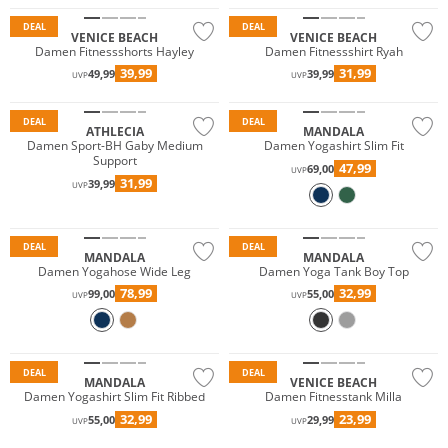
DEAL
DEAL
VENICE BEACH
VENICE BEACH
Damen Fitnessshorts Hayley
Damen Fitnessshirt Ryah
39,99
31,99
49,99
39,99
UVP
UVP
Preis & Wert
Nachhaltig
DEAL
DEAL
ATHLECIA
MANDALA
Damen Sport-BH Gaby Medium
Damen Yogashirt Slim Fit
Support
47,99
69,00
UVP
31,99
39,99
UVP
Nachhaltig
Nachhaltig
DEAL
DEAL
MANDALA
MANDALA
Damen Yogahose Wide Leg
Damen Yoga Tank Boy Top
78,99
32,99
99,00
55,00
UVP
UVP
Nachhaltig
DEAL
DEAL
MANDALA
VENICE BEACH
Damen Yogashirt Slim Fit Ribbed
Damen Fitnesstank Milla
32,99
23,99
55,00
29,99
UVP
UVP
Nachhaltig