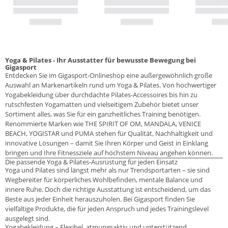
Yoga & Pilates - Ihr Ausstatter für bewusste Bewegung bei
Gigasport
Entdecken Sie im Gigasport-Onlineshop eine außergewöhnlich große
Auswahl an Markenartikeln rund um Yoga & Pilates. Von hochwertiger
Yogabekleidung über durchdachte Pilates-Accessoires bis hin zu
rutschfesten Yogamatten und vielseitigem Zubehör bietet unser
Sortiment alles, was Sie für ein ganzheitliches Training benötigen.
Renommierte Marken wie THE SPIRIT OF OM, MANDALA, VENICE
BEACH, YOGISTAR und PUMA stehen für Qualität, Nachhaltigkeit und
innovative Lösungen – damit Sie Ihren Körper und Geist in Einklang
bringen und Ihre Fitnessziele auf höchstem Niveau angehen können.
Die passende Yoga & Pilates-Ausrüstung für jeden Einsatz
Yoga und Pilates sind längst mehr als nur Trendsportarten – sie sind
Wegbereiter für körperliches Wohlbefinden, mentale Balance und
innere Ruhe. Doch die richtige Ausstattung ist entscheidend, um das
Beste aus jeder Einheit herauszuholen. Bei Gigasport finden Sie
vielfältige Produkte, die für jeden Anspruch und jedes Trainingslevel
ausgelegt sind.
Yogabekleidung – Flexibel, atmungsaktiv und unterstützend