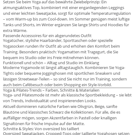
Setzen Sie beim Yoga auf das bewährte Zwiebelprinzip: Ein
atmungsaktives Top, kombiniert mit einer enganliegenden Leggings
und einer leichten Sweatjacke, sorgt für optimale Temperaturregulation
– vom Warm-up bis zum Cool-down. Im Sommer genügen meist luftige
Tanks und Shorts, im Winter ergänzen Sie lange Shirts und Hoodies für
extra Wärme.
Passende Accessoires für ein abgerundetes Outfit
Yogatücher, stylishe Haarbänder, Sporttaschen oder spezielle
Yogasocken runden Ihr Outfit ab und erhöhen den Komfort beim
Training. Besonders praktisch: Yogamatten mit Tragegurt, die Sie
bequem ins Studio oder ins Freie mitnehmen können.
Funktionell und schön – Alltag und Studio im Einklang
Moderne Yogamode ist längst alltagstauglich. Kombinieren Sie Yoga-
Tights oder bequeme Jogginghosen mit sportlichen Sneakern und
lässigen Streetwear-Teilen – so sind Sie nicht nur im Training, sondern
auch beim Cafébesuch oder beim Shopping ein Style-Vorbild.
Yoga & Pilates-Trends – Farben, Schnitte & Materialien
Yoga- und Pilatesmode ist mehr als klassische Sportbekleidung – sie lebt
von Trends, Individualität und inspirierenden Looks.
Aktuell dominieren natürliche Farben wie Olivgrün, Beige, sanfte
Blautöne und klassisches Schwarz die Kollektionen. Für alle, die es
auffälliger mögen, sorgen Akzentfarben in Pastell oder knalligen
Signaltönen für frische Impulse auf der Matte.
Schnitte & Styles: Von oversized bis tailliert
Oversized Sweatjacken, Cropped-Tops oder taillierte Yogahosen setzen