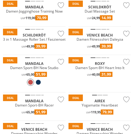
DEAL
DEAL
MANDALA
SCHILDKRÖT
Damen Jogginghose Training Now
Dual Massage Set
70,99
14,99
119,00
24,99
UVP
UVP
DEAL
DEAL
SCHILDKRÖT
VENICE BEACH
3 in 1 Massage Roller Set / Faszienset
Damen Fitnessshirt Daleyza
39,99
39,99
49,99
49,99
UVP
UVP
Nachhaltig
Nachhaltig
DEAL
DEAL
MANDALA
ROXY
Damen Sport-BH New Studio
Damen Sport-BH Heart Into It
51,99
31,99
65,00
40,00
UVP
UVP
Nachhaltig
Nachhaltig
DEAL
DEAL
MANDALA
AIREX
Damen Sport-BH Racer
Yogamatte Heartbeat
51,99
79,99
65,00
119,95
UVP
UVP
DEAL
DEAL
VENICE BEACH
VENICE BEACH
Damen Fitnessshirt Wonder
Damen Fitnessshirt Wonder