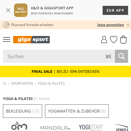
K&Ö & GIGASPORT APP
ZUR APP
Jetzt kostenlos downloaden
Pluscard Vorteile erhalten
★★★★★ 4,8 / 5,0 STERNE
Jetzt anmelden
GIGASTYLE
FAHRRAD­
CLICK &
CLICK &
MUST-HAVE
LEASING
COLLECT
RESERVE
FINAL SALE
|
BIS ZU -50% ENTDECKEN
SPORTARTEN
YOGA & PILATES
YOGA & PILATES
81 Artikel
BEKLEIDUNG
(73)
YOGAMATTEN & ZUBEHÖR
(8)