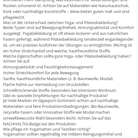
Rücken schonend ist. Achten Sie auf Materialien wie Naturkautschuk,
Kork oder nachhaltige Kunststoffe – diese bieten guten Halt und sind
pflegeleicht.
Was ist der Unterschied zwischen Yoga- und Pilatesbekleidung?
Beide Typen sind auf Bewegungsfreiheit, Atmungsaktivität und Komfort
ausgelegt. Yogabekleidung ist oft etwas lockerer und aus natürlichen
Fasern gefertigt, während Pilatesbekleidung tendenziell enganliegender
ist, um ein präzises Ausführen der Übungen zu ermöglichen. Wichtig ist
ein hoher Stretchanteil und weiche, hautfreundliche Stoffe.
Welche Eigenschaften sollte gute Yoga- oder Pilatesbekleidung haben?
Achten Sie auf:
Atmungsaktivität und Feuchtigkeitsmanagement
Hoher Stretchkomfort für jede Bewegung
Sanfte, hautfreundliche Materialien (z. B. Baumwolle, Modal)
Flache Nähte zur Vermeidung von Druckstellen
Schnelltrocknende Stoffe, besonders bei intensiven Workouts
Gibt es spezielle Empfehlungen für nachhaltige Produkte?
Ja! Viele Marken im Gigasport-Sortiment achten auf nachhaltige
Materialien und faire Produktionsbedingungen. Bio-Baumwolle,
recycelte Fasern oder innovative Stoffe wie Modal machen
umweltbewusste Wahl besonders leicht. Achten Sie auf das
NACHHALTIG-Badge bei den Produkten.
Wie pflege ich Yogamatten und Textilien richtig?
Yogamatten sollten regelmäßig mit mildem Reinigungsmittel und