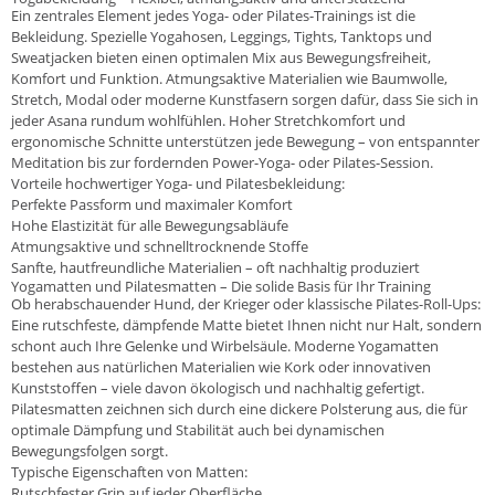
Ein zentrales Element jedes Yoga- oder Pilates-Trainings ist die
Bekleidung. Spezielle Yogahosen, Leggings, Tights, Tanktops und
Sweatjacken bieten einen optimalen Mix aus Bewegungsfreiheit,
Komfort und Funktion. Atmungsaktive Materialien wie Baumwolle,
Stretch, Modal oder moderne Kunstfasern sorgen dafür, dass Sie sich in
jeder Asana rundum wohlfühlen. Hoher Stretchkomfort und
ergonomische Schnitte unterstützen jede Bewegung – von entspannter
Meditation bis zur fordernden Power-Yoga- oder Pilates-Session.
Vorteile hochwertiger Yoga- und Pilatesbekleidung:
Perfekte Passform und maximaler Komfort
Hohe Elastizität für alle Bewegungsabläufe
Atmungsaktive und schnelltrocknende Stoffe
Sanfte, hautfreundliche Materialien – oft nachhaltig produziert
Yogamatten und Pilatesmatten – Die solide Basis für Ihr Training
Ob herabschauender Hund, der Krieger oder klassische Pilates-Roll-Ups:
Eine rutschfeste, dämpfende Matte bietet Ihnen nicht nur Halt, sondern
schont auch Ihre Gelenke und Wirbelsäule. Moderne Yogamatten
bestehen aus natürlichen Materialien wie Kork oder innovativen
Kunststoffen – viele davon ökologisch und nachhaltig gefertigt.
Pilatesmatten zeichnen sich durch eine dickere Polsterung aus, die für
optimale Dämpfung und Stabilität auch bei dynamischen
Bewegungsfolgen sorgt.
Typische Eigenschaften von Matten:
Rutschfester Grip auf jeder Oberfläche