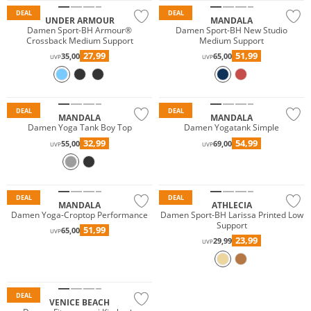
DEAL
DEAL
UNDER ARMOUR
MANDALA
Damen Sport-BH Armour®
Damen Sport-BH New Studio
Crossback Medium Support
Medium Support
27,99
51,99
35,00
65,00
UVP
UVP
Nachhaltig
Nachhaltig
DEAL
DEAL
MANDALA
MANDALA
Damen Yoga Tank Boy Top
Damen Yogatank Simple
32,99
54,99
55,00
69,00
UVP
UVP
Preis & Wert
DEAL
DEAL
MANDALA
ATHLECIA
Damen Yoga-Croptop Performance
Damen Sport-BH Larissa Printed Low
Support
51,99
65,00
UVP
23,99
29,99
UVP
DEAL
VENICE BEACH