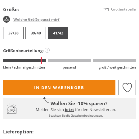
Größe:
Größentabelle
Welche Größe passt mir?
37/38
39/40
41/42
Größenbeurteilung:
?
klein / schmal geschnitten
passend
groß / weit geschnitten
IN DEN WARENKORB
Wollen Sie -10% sparen?
Melden Sie sich
jetzt
für den Newsletter an.
Beachten Sie die Gutscheinbedingungen.
Lieferoption: