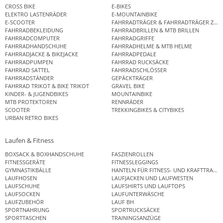
CROSS BIKE
E-BIKES
ELEKTRO LASTENRÄDER
E-MOUNTAINBIKE
E-SCOOTER
FAHRRADTRÄGER & FAHRRADTRÄGER ZUB
FAHRRADBEKLEIDUNG
FAHRRADBRILLEN & MTB BRILLEN
FAHRRADCOMPUTER
FAHRRADGRIFFE
FAHRRADHANDSCHUHE
FAHRRADHELME & MTB HELME
FAHRRADJACKE & BIKEJACKE
FAHRRADPEDALE
FAHRRADPUMPEN
FAHRRAD RUCKSÄCKE
FAHRRAD SATTEL
FAHRRADSCHLÖSSER
FAHRRADSTÄNDER
GEPÄCKTRÄGER
FAHRRAD TRIKOT & BIKE TRIKOT
GRAVEL BIKE
KINDER- & JUGENDBIKES
MOUNTAINBIKE
MTB PROTEKTOREN
RENNRÄDER
SCOOTER
TREKKINGBIKES & CITYBIKES
URBAN RETRO BIKES
Laufen & Fitness
BOXSACK & BOXHANDSCHUHE
FASZIENROLLEN
FITNESSGERÄTE
FITNESSLEGGINGS
GYMNASTIKBÄLLE
HANTELN FÜR FITNESS- UND KRAFTTRAINI
LAUFHOSEN
LAUFJACKEN UND LAUFWESTEN
LAUFSCHUHE
LAUFSHIRTS UND LAUFTOPS
LAUFSOCKEN
LAUFUNTERWÄSCHE
LAUFZUBEHÖR
LAUF BH
SPORTNAHRUNG
SPORTRUCKSÄCKE
SPORTTASCHEN
TRAININGSANZÜGE