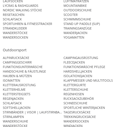
LAUFSOCKEN
LUFTMATRATZEN
LYCRAS & RASHGUARDS
MOUNTAINBIKE
NORDIC WALKING STÖCKE
OUTDOORSCHUHE
REISETASCHEN
SCOOTER
SCHLAFSACK
SCHWIMMSCHUHE
SPORTUHREN & FITNESSTRACKER
STAND UP PADDLE (SUP)
STRANDKLEIDER
TRAININGSANZÜGE
WANDERSTÖCKE
WANDERJACKEN
WANDERSOCKEN
YOGAMATTEN
Outdoorsport
ALPINRUCKSÄCKE
CAMPINGAUSRÜSTUNG
CAMPINGGESCHIRR
FLEECEJACKEN
FUNKTIONSUNTERWÄSCHE
FUNKTIONSWÄSCHE PFLEGE
HANDSCHUHE & FÄUSTLINGE
HARDSHELLJACKEN
HAUBEN & MÜTZEN
ISOLATIONSJACKEN
ISOMATTEN
KLAPPMESSER UND MULTITOOLS
KLETTERAUSRÜSTUNG
KLETTERGURTE
KLETTERHELME
KLETTERSCHUHE
KLETTERSTEIGSETS
REGENHOSEN
REGENJACKEN
RUCKSACKZUBEHÖR
SCHLAFSACK
SCHNEESCHUHE
SOFTSHELLJACKEN
SPORTLICHE WINTERJACKEN
STIRNBÄNDER | VISOR | LAUFSTIRNBAND
TAGESRUCKSÄCKE
STIRNLAMPEN
TREKKINGRUCKSÄCKE
WANDERSCHUHE
WANDERSOCKEN
WANDERSTÖCKE
WINDJACKEN