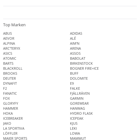
Top Marken
ABUS
ADIDAS
AEVOR
ALÉ
ALPINA
AIM'N
ARC'TERYX
ARENA
ASICS
ASSOS
ATOMIC
BABOLAT
BARTS
BIRKENSTOCK
BLACKROLL
BOGNER FIRE+ICE
BROOKS
BUFF
DEUTER
DOLOMITE
DYNAFIT
E9
F2
FALKE
FANATIC
FJÄLLRÄVEN
FOX
GARMIN
GLORYFY
GOREWEAR
HAMMER
HANWAG
HOKA
HYDRO FLASK
ICEBREAKER
ICEPEAK
JAKO
KJUS
LA SPORTIVA
LEKI
LÖFFLER
LOWA
MAIER SPORTS
MAMMUT