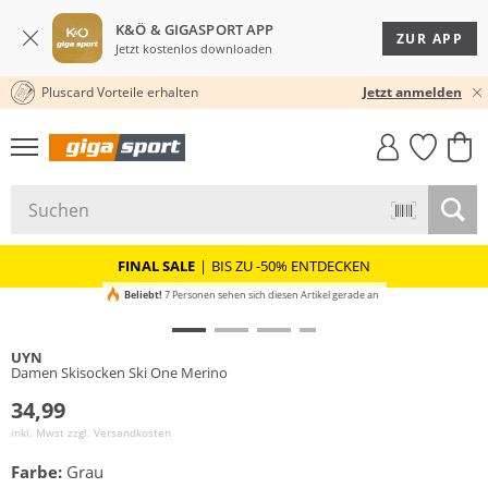
K&Ö & GIGASPORT APP
ZUR APP
Jetzt kostenlos downloaden
Pluscard Vorteile erhalten
30 TAGE RÜCKGABERECHT
Jetzt anmelden
GIGASTYLE
FAHRRAD­
CLICK &
CLICK &
MUST-HAVE
LEASING
COLLECT
RESERVE
FINAL SALE
|
BIS ZU -50% ENTDECKEN
Beliebt!
7 Personen sehen sich diesen Artikel gerade an
UYN
Damen Skisocken Ski One Merino
34,99
inkl. Mwst zzgl.
Versandkosten
Farbe:
Grau