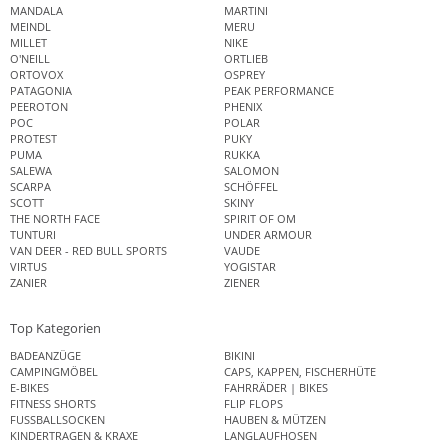
MANDALA
MARTINI
MEINDL
MERU
MILLET
NIKE
O'NEILL
ORTLIEB
ORTOVOX
OSPREY
PATAGONIA
PEAK PERFORMANCE
PEEROTON
PHENIX
POC
POLAR
PROTEST
PUKY
PUMA
RUKKA
SALEWA
SALOMON
SCARPA
SCHÖFFEL
SCOTT
SKINY
THE NORTH FACE
SPIRIT OF OM
TUNTURI
UNDER ARMOUR
VAN DEER - RED BULL SPORTS
VAUDE
VIRTUS
YOGISTAR
ZANIER
ZIENER
Top Kategorien
BADEANZÜGE
BIKINI
CAMPINGMÖBEL
CAPS, KAPPEN, FISCHERHÜTE
E-BIKES
FAHRRÄDER | BIKES
FITNESS SHORTS
FLIP FLOPS
FUSSBALLSOCKEN
HAUBEN & MÜTZEN
KINDERTRAGEN & KRAXE
LANGLAUFHOSEN