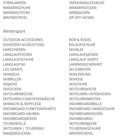
STIRNLAMPEN
TREKKINGRUCKSÄCKE
WANDERSCHUHE
WANDERSOCKEN
WANDERSTÖCKE
WINDJACKEN
WINTERSTIEFEL
ZIP OFF HOSEN
Wintersport
OUTDOOR ACCESSOIRES
BOB & RODEL
EISHOCKEY AUSRÜSTUNG
EISLAUFSCHUHE
HARSCHEISEN
SKIHELM
LANGLAUFHOSEN
LANGLAUFJACKEN
LANGLAUFSCHUHE
LANGLAUF SHIRTS
LANGLAUFSKI
LAWINENSICHERHEIT
LVS-GERÄTE
SKI ZUBEHÖR
SKIANZUG
SKIKLEIDUNG
SKIBRILLEN
SKIHOSE
SKIJACKE
SKISCHUHE
SKISOCKEN
SKITOURENHOSE
SKITOURENRÖCKE
SKITOUREN UNTERHOSEN
SKITOUREN FUNKTIONSWÄSCHE
SKITOURENWESTEN
SKIWACHS & SKIPFLEGE
SNOWBOARDBRILLE
SNOWBOARD FUNKTIONSSHIRTS
SNOWBOARD HANDSCHUHE
SNOWBOARD HAUBEN
SNOWBOARDHOSEN
SNOWBOARDJACKEN
SNOWBOARDS
TOURENFELLE
SKITOURENJACKE
SKITOUREN | TOURENSKI
TOURENSKISCHUHE
WANDERSOCKEN
WINTERSTIEFEL