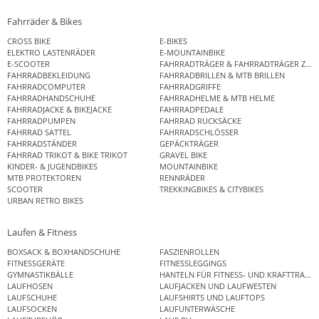
Fahrräder & Bikes
CROSS BIKE
E-BIKES
ELEKTRO LASTENRÄDER
E-MOUNTAINBIKE
E-SCOOTER
FAHRRADTRÄGER & FAHRRADTRÄGER ZUB
FAHRRADBEKLEIDUNG
FAHRRADBRILLEN & MTB BRILLEN
FAHRRADCOMPUTER
FAHRRADGRIFFE
FAHRRADHANDSCHUHE
FAHRRADHELME & MTB HELME
FAHRRADJACKE & BIKEJACKE
FAHRRADPEDALE
FAHRRADPUMPEN
FAHRRAD RUCKSÄCKE
FAHRRAD SATTEL
FAHRRADSCHLÖSSER
FAHRRADSTÄNDER
GEPÄCKTRÄGER
FAHRRAD TRIKOT & BIKE TRIKOT
GRAVEL BIKE
KINDER- & JUGENDBIKES
MOUNTAINBIKE
MTB PROTEKTOREN
RENNRÄDER
SCOOTER
TREKKINGBIKES & CITYBIKES
URBAN RETRO BIKES
Laufen & Fitness
BOXSACK & BOXHANDSCHUHE
FASZIENROLLEN
FITNESSGERÄTE
FITNESSLEGGINGS
GYMNASTIKBÄLLE
HANTELN FÜR FITNESS- UND KRAFTTRAINI
LAUFHOSEN
LAUFJACKEN UND LAUFWESTEN
LAUFSCHUHE
LAUFSHIRTS UND LAUFTOPS
LAUFSOCKEN
LAUFUNTERWÄSCHE