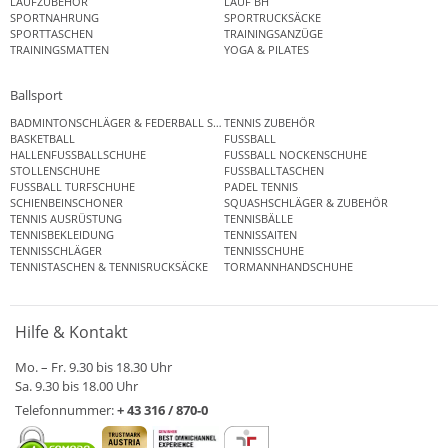
LAUFZUBEHÖR
LAUF BH
SPORTNAHRUNG
SPORTRUCKSÄCKE
SPORTTASCHEN
TRAININGSANZÜGE
TRAININGSMATTEN
YOGA & PILATES
Ballsport
BADMINTONSCHLÄGER & FEDERBALL SETS
TENNIS ZUBEHÖR
BASKETBALL
FUSSBALL
HALLENFUSSBALLSCHUHE
FUSSBALL NOCKENSCHUHE
STOLLENSCHUHE
FUSSBALLTASCHEN
FUSSBALL TURFSCHUHE
PADEL TENNIS
SCHIENBEINSCHONER
SQUASHSCHLÄGER & ZUBEHÖR
TENNIS AUSRÜSTUNG
TENNISBÄLLE
TENNISBEKLEIDUNG
TENNISSAITEN
TENNISSCHLÄGER
TENNISSCHUHE
TENNISTASCHEN & TENNISRUCKSÄCKE
TORMANNHANDSCHUHE
Hilfe & Kontakt
Mo. – Fr. 9.30 bis 18.30 Uhr
Sa. 9.30 bis 18.00 Uhr
Telefonnummer:
+ 43 316 / 870-0