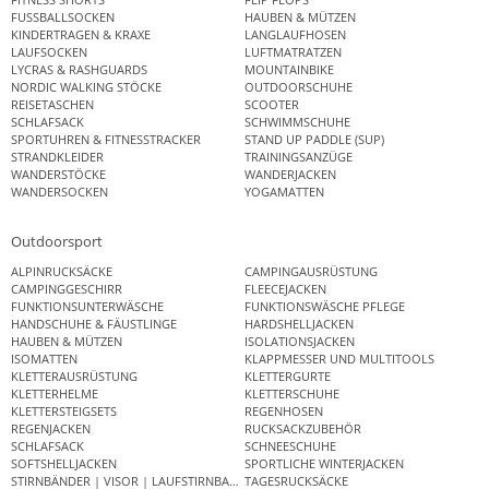
FUSSBALLSOCKEN
HAUBEN & MÜTZEN
KINDERTRAGEN & KRAXE
LANGLAUFHOSEN
LAUFSOCKEN
LUFTMATRATZEN
LYCRAS & RASHGUARDS
MOUNTAINBIKE
NORDIC WALKING STÖCKE
OUTDOORSCHUHE
REISETASCHEN
SCOOTER
SCHLAFSACK
SCHWIMMSCHUHE
SPORTUHREN & FITNESSTRACKER
STAND UP PADDLE (SUP)
STRANDKLEIDER
TRAININGSANZÜGE
WANDERSTÖCKE
WANDERJACKEN
WANDERSOCKEN
YOGAMATTEN
Outdoorsport
ALPINRUCKSÄCKE
CAMPINGAUSRÜSTUNG
CAMPINGGESCHIRR
FLEECEJACKEN
FUNKTIONSUNTERWÄSCHE
FUNKTIONSWÄSCHE PFLEGE
HANDSCHUHE & FÄUSTLINGE
HARDSHELLJACKEN
HAUBEN & MÜTZEN
ISOLATIONSJACKEN
ISOMATTEN
KLAPPMESSER UND MULTITOOLS
KLETTERAUSRÜSTUNG
KLETTERGURTE
KLETTERHELME
KLETTERSCHUHE
KLETTERSTEIGSETS
REGENHOSEN
REGENJACKEN
RUCKSACKZUBEHÖR
SCHLAFSACK
SCHNEESCHUHE
SOFTSHELLJACKEN
SPORTLICHE WINTERJACKEN
STIRNBÄNDER | VISOR | LAUFSTIRNBAND
TAGESRUCKSÄCKE