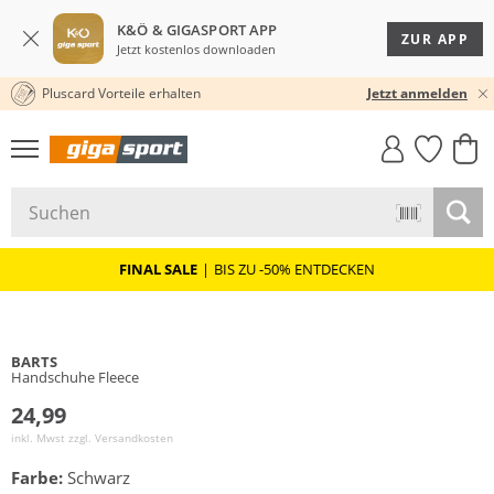
K&Ö & GIGASPORT APP
ZUR APP
Jetzt kostenlos downloaden
Pluscard Vorteile erhalten
30 TAGE RÜCKGABERECHT
Jetzt anmelden
GIGASTYLE
FAHRRAD­
CLICK &
CLICK &
MUST-HAVE
LEASING
COLLECT
RESERVE
FINAL SALE
|
BIS ZU -50% ENTDECKEN
BARTS
Handschuhe Fleece
24,99
inkl. Mwst zzgl.
Versandkosten
Farbe:
Schwarz