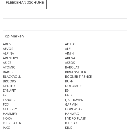
FLEECEHANDSCHUHE
Top Marken
ABUS
ADIDAS
AEVOR
ALÉ
ALPINA
AIM'N
ARC'TERYX
ARENA
ASICS
ASSOS
ATOMIC
BABOLAT
BARTS
BIRKENSTOCK
BLACKROLL
BOGNER FIRE+ICE
BROOKS
BUFF
DEUTER
DOLOMITE
DYNAFIT
E9
F2
FALKE
FANATIC
FJÄLLRÄVEN
FOX
GARMIN
GLORYFY
GOREWEAR
HAMMER
HANWAG
HOKA
HYDRO FLASK
ICEBREAKER
ICEPEAK
JAKO
KJUS