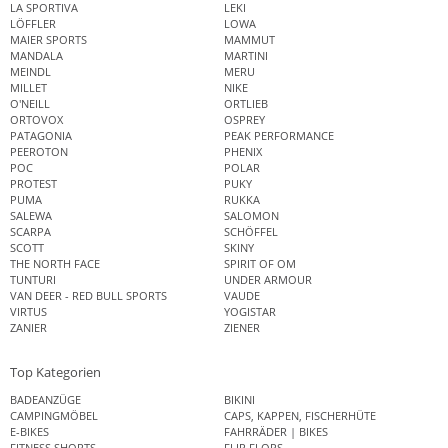
LA SPORTIVA
LEKI
LÖFFLER
LOWA
MAIER SPORTS
MAMMUT
MANDALA
MARTINI
MEINDL
MERU
MILLET
NIKE
O'NEILL
ORTLIEB
ORTOVOX
OSPREY
PATAGONIA
PEAK PERFORMANCE
PEEROTON
PHENIX
POC
POLAR
PROTEST
PUKY
PUMA
RUKKA
SALEWA
SALOMON
SCARPA
SCHÖFFEL
SCOTT
SKINY
THE NORTH FACE
SPIRIT OF OM
TUNTURI
UNDER ARMOUR
VAN DEER - RED BULL SPORTS
VAUDE
VIRTUS
YOGISTAR
ZANIER
ZIENER
Top Kategorien
BADEANZÜGE
BIKINI
CAMPINGMÖBEL
CAPS, KAPPEN, FISCHERHÜTE
E-BIKES
FAHRRÄDER | BIKES
FITNESS SHORTS
FLIP FLOPS