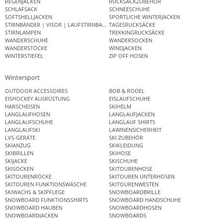
REGENJACKEN
RUCKSACKZUBEHÖR
SCHLAFSACK
SCHNEESCHUHE
SOFTSHELLJACKEN
SPORTLICHE WINTERJACKEN
STIRNBÄNDER | VISOR | LAUFSTIRNBAND
TAGESRUCKSÄCKE
STIRNLAMPEN
TREKKINGRUCKSÄCKE
WANDERSCHUHE
WANDERSOCKEN
WANDERSTÖCKE
WINDJACKEN
WINTERSTIEFEL
ZIP OFF HOSEN
Wintersport
OUTDOOR ACCESSOIRES
BOB & RODEL
EISHOCKEY AUSRÜSTUNG
EISLAUFSCHUHE
HARSCHEISEN
SKIHELM
LANGLAUFHOSEN
LANGLAUFJACKEN
LANGLAUFSCHUHE
LANGLAUF SHIRTS
LANGLAUFSKI
LAWINENSICHERHEIT
LVS-GERÄTE
SKI ZUBEHÖR
SKIANZUG
SKIKLEIDUNG
SKIBRILLEN
SKIHOSE
SKIJACKE
SKISCHUHE
SKISOCKEN
SKITOURENHOSE
SKITOURENRÖCKE
SKITOUREN UNTERHOSEN
SKITOUREN FUNKTIONSWÄSCHE
SKITOURENWESTEN
SKIWACHS & SKIPFLEGE
SNOWBOARDBRILLE
SNOWBOARD FUNKTIONSSHIRTS
SNOWBOARD HANDSCHUHE
SNOWBOARD HAUBEN
SNOWBOARDHOSEN
SNOWBOARDJACKEN
SNOWBOARDS