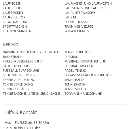
LAUFHOSEN
LAUFJACKEN UND LAUFWESTEN
LAUFSCHUHE
LAUFSHIRTS UND LAUFTOPS
LAUFSOCKEN
LAUFUNTERWÄSCHE
LAUFZUBEHÖR
LAUF BH
SPORTNAHRUNG
SPORTRUCKSÄCKE
SPORTTASCHEN
TRAININGSANZÜGE
TRAININGSMATTEN
YOGA & PILATES
Ballsport
BADMINTONSCHLÄGER & FEDERBALL SETS
TENNIS ZUBEHÖR
BASKETBALL
FUSSBALL
HALLENFUSSBALLSCHUHE
FUSSBALL NOCKENSCHUHE
STOLLENSCHUHE
FUSSBALLTASCHEN
FUSSBALL TURFSCHUHE
PADEL TENNIS
SCHIENBEINSCHONER
SQUASHSCHLÄGER & ZUBEHÖR
TENNIS AUSRÜSTUNG
TENNISBÄLLE
TENNISBEKLEIDUNG
TENNISSAITEN
TENNISSCHLÄGER
TENNISSCHUHE
TENNISTASCHEN & TENNISRUCKSÄCKE
TORMANNHANDSCHUHE
Hilfe & Kontakt
Mo. – Fr. 9.30 bis 18.30 Uhr
Sa. 9.30 bis 18.00 Uhr