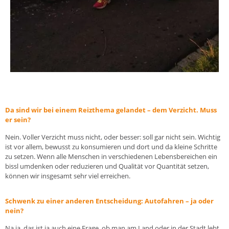
Da sind wir bei einem Reizthema gelandet – dem Verzicht. Muss
er sein?
Nein. Voller Verzicht muss nicht, oder besser: soll gar nicht sein. Wichtig
ist vor allem, bewusst zu konsumieren und dort und da kleine Schritte
zu setzen. Wenn alle Menschen in verschiedenen Lebensbereichen ein
bissl umdenken oder reduzieren und Qualität vor Quantität setzen,
können wir insgesamt sehr viel erreichen.
Schwenk zu einer anderen Entscheidung: Autofahren – ja oder
nein?
Na ja, das ist ja auch eine Frage, ob man am Land oder in der Stadt lebt.