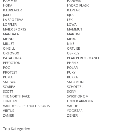
HAMMER
HANWAG
HOKA
HYDRO FLASK
ICEBREAKER
ICEPEAK
JAKO
KJUS
LA SPORTIVA
LEKI
LÖFFLER
LOWA
MAIER SPORTS
MAMMUT
MANDALA
MARTINI
MEINDL
MERU
MILLET
NIKE
O'NEILL
ORTLIEB
ORTOVOX
OSPREY
PATAGONIA
PEAK PERFORMANCE
PEEROTON
PHENIX
POC
POLAR
PROTEST
PUKY
PUMA
RUKKA
SALEWA
SALOMON
SCARPA
SCHÖFFEL
SCOTT
SKINY
THE NORTH FACE
SPIRIT OF OM
TUNTURI
UNDER ARMOUR
VAN DEER - RED BULL SPORTS
VAUDE
VIRTUS
YOGISTAR
ZANIER
ZIENER
Top Kategorien