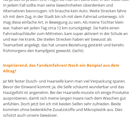
In jedem Fall sollte man seine Gewohnheiten überdenken und
Alternativen bevorzugen. Ich brauche kein Auto. Weite Strecken fahre
ich mit dem Zug, in der Stadt bin ich mit dem Fahrrad unterwegs. Ich
mag diese einfache Art, in Bewegung zu sein. Als meine Tochter klein
war, haben wir jeden Tag circa 12 km zurückgelegt. Sie hatte einen
Fahrradnachläufer zum Mittreten, kam super aktiviert in der Schule an
und war nie krank. Die steilen Strecken haben wir bewusst als
Teamarbeit angelegt, das hat unsere Beziehung gestärkt und bereits
frühmorgens den Kampfgeist geweckt. (lacht)
Inspirierend, das Tandemfahren! Noch ein Beispiel aus dem
Alltag?
Ja! Mit fester Dusch- und Haarseife kann man viel Verpackung sparen.
Bevor der Einwand kommt: Ja, die Seife schäumt wunderbar und das
Hautgefühl ist angenehm. Bei der Haarseife musste ich einige Produkte
ausprobieren, damit sich meine langen Haare nach dem Waschen gut
anfühlen. Doch jetzt bin ich mit beiden Seifen sehr zufrieden. Beide
kommen ohne bedenkliche Zusatzstoffe und Mikroplastik aus. Dies
schützt auch unsere Gewässer.