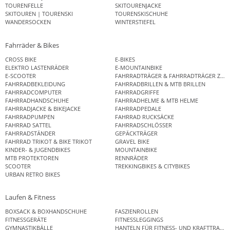
TOURENFELLE
SKITOURENJACKE
SKITOUREN | TOURENSKI
TOURENSKISCHUHE
WANDERSOCKEN
WINTERSTIEFEL
Fahrräder & Bikes
CROSS BIKE
E-BIKES
ELEKTRO LASTENRÄDER
E-MOUNTAINBIKE
E-SCOOTER
FAHRRADTRÄGER & FAHRRADTRÄGER ZUB
FAHRRADBEKLEIDUNG
FAHRRADBRILLEN & MTB BRILLEN
FAHRRADCOMPUTER
FAHRRADGRIFFE
FAHRRADHANDSCHUHE
FAHRRADHELME & MTB HELME
FAHRRADJACKE & BIKEJACKE
FAHRRADPEDALE
FAHRRADPUMPEN
FAHRRAD RUCKSÄCKE
FAHRRAD SATTEL
FAHRRADSCHLÖSSER
FAHRRADSTÄNDER
GEPÄCKTRÄGER
FAHRRAD TRIKOT & BIKE TRIKOT
GRAVEL BIKE
KINDER- & JUGENDBIKES
MOUNTAINBIKE
MTB PROTEKTOREN
RENNRÄDER
SCOOTER
TREKKINGBIKES & CITYBIKES
URBAN RETRO BIKES
Laufen & Fitness
BOXSACK & BOXHANDSCHUHE
FASZIENROLLEN
FITNESSGERÄTE
FITNESSLEGGINGS
GYMNASTIKBÄLLE
HANTELN FÜR FITNESS- UND KRAFTTRAINI