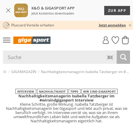
K&Ö & GIGASPORT APP
ZUR APP
Jetzt kostenlos downloaden
Pluscard Vorteile erhalten
KOSTENLOSER VERSAND* & RÜCKVERSAND
30 TAGE RÜCKGABERECHT
Jetzt anmelden
GIGASTYLE
FAHRRAD­
CLICK &
CLICK &
MUST-HAVE
LEASING
COLLECT
RESERVE
GIGAMAGAZIN
Nachhaltigkeitsmanagerin Isabella Tatzberger im #wirsindgigasport Interview
INTERVIEW
NACHHALTIGKEIT
TIPPS
WIR SIND GIGASPORT
Nachhaltigkeitsmanagerin Isabella Tatzberger im
#wirsindgigasport Interview
Kleine Schritte, große Wirkung. Isabella Tatzberger ist
Nachhaltigkeitsmanagerin bei Gigasport und lebt auch privat, was sie
beruflich verfolgt. Im Interview verrät sie, was sie an ihrem
umweltfreundlichen Leben liebt und welche Aufgaben sie als
Nachhaltigkeitsmanagerin eigentlich hat.