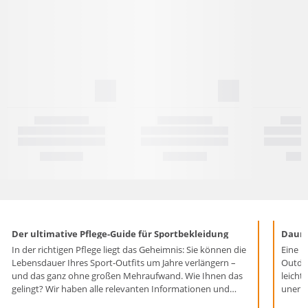
Der ultimative Pflege-Guide für Sportbekleidung
Daune
In der richtigen Pflege liegt das Geheimnis: Sie können die
Eine h
Lebensdauer Ihres Sport-Outfits um Jahre verlängern –
Outdoo
und das ganz ohne großen Mehraufwand. Wie Ihnen das
leicht 
gelingt? Wir haben alle relevanten Informationen und
unerläs
praktischen Tipps für Sie im Überblick zusammengefasst.
Daunen