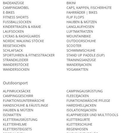
BADEANZÜGE
BIKINI
CAMPINGMÖBEL
CAPS, KAPPEN, FISCHERHÜTE
E-BIKES
FAHRRÄDER | BIKES
FITNESS SHORTS
FLIP FLOPS
FUSSBALLSOCKEN
HAUBEN & MÜTZEN
KINDERTRAGEN & KRAXE
LANGLAUFHOSEN
LAUFSOCKEN
LUFTMATRATZEN
LYCRAS & RASHGUARDS
MOUNTAINBIKE
NORDIC WALKING STÖCKE
OUTDOORSCHUHE
REISETASCHEN
SCOOTER
SCHLAFSACK
SCHWIMMSCHUHE
SPORTUHREN & FITNESSTRACKER
STAND UP PADDLE (SUP)
STRANDKLEIDER
TRAININGSANZÜGE
WANDERSTÖCKE
WANDERJACKEN
WANDERSOCKEN
YOGAMATTEN
Outdoorsport
ALPINRUCKSÄCKE
CAMPINGAUSRÜSTUNG
CAMPINGGESCHIRR
FLEECEJACKEN
FUNKTIONSUNTERWÄSCHE
FUNKTIONSWÄSCHE PFLEGE
HANDSCHUHE & FÄUSTLINGE
HARDSHELLJACKEN
HAUBEN & MÜTZEN
ISOLATIONSJACKEN
ISOMATTEN
KLAPPMESSER UND MULTITOOLS
KLETTERAUSRÜSTUNG
KLETTERGURTE
KLETTERHELME
KLETTERSCHUHE
KLETTERSTEIGSETS
REGENHOSEN