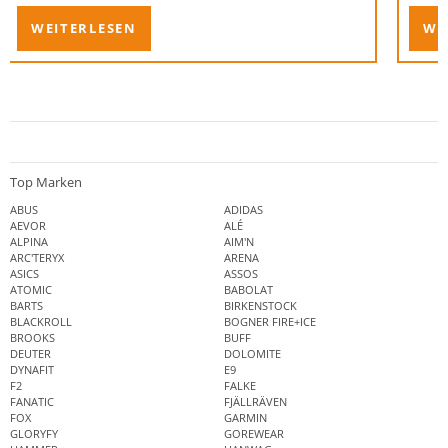
unsere
WEITERLESEN
WE
auf die
Top Marken
ABUS
ADIDAS
AEVOR
ALÉ
ALPINA
AIM'N
ARC'TERYX
ARENA
ASICS
ASSOS
ATOMIC
BABOLAT
BARTS
BIRKENSTOCK
BLACKROLL
BOGNER FIRE+ICE
BROOKS
BUFF
DEUTER
DOLOMITE
DYNAFIT
E9
F2
FALKE
FANATIC
FJÄLLRÄVEN
FOX
GARMIN
GLORYFY
GOREWEAR