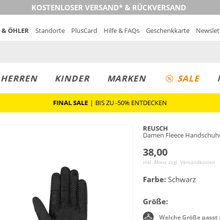
KOSTENLOSER VERSAND* & RÜCKVERSAND
 & ÖHLER
Standorte
PlusCard
Hilfe & FAQs
Geschenkkarte
Newslet
MUST-HAVE
PREIS & WERT
SALE
HERREN
KINDER
MARKEN
SALE
FINAL SALE
|
BIS ZU -50% ENTDECKEN
REUSCH
Damen Fleece Handschuhe
38,00
inkl. Mwst zzgl.
Versandkosten
Farbe:
Schwarz
Größe:
Welche Größe passt 