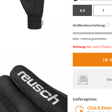
6,5
7
Größenbeurteilung:
?
klein / schmal geschnitten
Achtung:
Nur noch 2 Stück 
IN 
Mel
Lieferoption:
Click & Rese