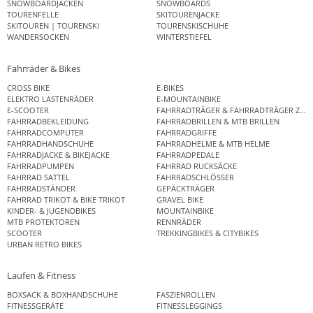
SNOWBOARDJACKEN
SNOWBOARDS
TOURENFELLE
SKITOURENJACKE
SKITOUREN | TOURENSKI
TOURENSKISCHUHE
WANDERSOCKEN
WINTERSTIEFEL
Fahrräder & Bikes
CROSS BIKE
E-BIKES
ELEKTRO LASTENRÄDER
E-MOUNTAINBIKE
E-SCOOTER
FAHRRADTRÄGER & FAHRRADTRÄGER ZUB
FAHRRADBEKLEIDUNG
FAHRRADBRILLEN & MTB BRILLEN
FAHRRADCOMPUTER
FAHRRADGRIFFE
FAHRRADHANDSCHUHE
FAHRRADHELME & MTB HELME
FAHRRADJACKE & BIKEJACKE
FAHRRADPEDALE
FAHRRADPUMPEN
FAHRRAD RUCKSÄCKE
FAHRRAD SATTEL
FAHRRADSCHLÖSSER
FAHRRADSTÄNDER
GEPÄCKTRÄGER
FAHRRAD TRIKOT & BIKE TRIKOT
GRAVEL BIKE
KINDER- & JUGENDBIKES
MOUNTAINBIKE
MTB PROTEKTOREN
RENNRÄDER
SCOOTER
TREKKINGBIKES & CITYBIKES
URBAN RETRO BIKES
Laufen & Fitness
BOXSACK & BOXHANDSCHUHE
FASZIENROLLEN
FITNESSGERÄTE
FITNESSLEGGINGS