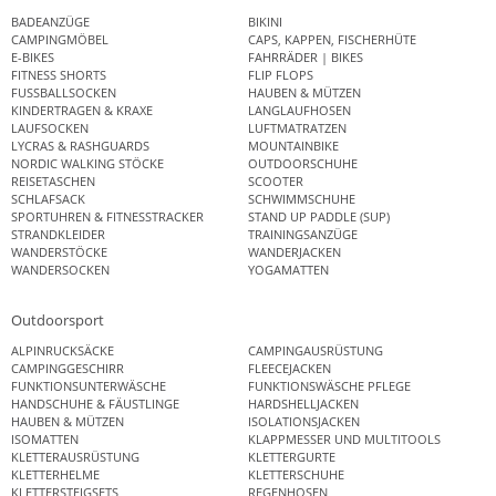
BADEANZÜGE
BIKINI
CAMPINGMÖBEL
CAPS, KAPPEN, FISCHERHÜTE
E-BIKES
FAHRRÄDER | BIKES
FITNESS SHORTS
FLIP FLOPS
FUSSBALLSOCKEN
HAUBEN & MÜTZEN
KINDERTRAGEN & KRAXE
LANGLAUFHOSEN
LAUFSOCKEN
LUFTMATRATZEN
LYCRAS & RASHGUARDS
MOUNTAINBIKE
NORDIC WALKING STÖCKE
OUTDOORSCHUHE
REISETASCHEN
SCOOTER
SCHLAFSACK
SCHWIMMSCHUHE
SPORTUHREN & FITNESSTRACKER
STAND UP PADDLE (SUP)
STRANDKLEIDER
TRAININGSANZÜGE
WANDERSTÖCKE
WANDERJACKEN
WANDERSOCKEN
YOGAMATTEN
Outdoorsport
ALPINRUCKSÄCKE
CAMPINGAUSRÜSTUNG
CAMPINGGESCHIRR
FLEECEJACKEN
FUNKTIONSUNTERWÄSCHE
FUNKTIONSWÄSCHE PFLEGE
HANDSCHUHE & FÄUSTLINGE
HARDSHELLJACKEN
HAUBEN & MÜTZEN
ISOLATIONSJACKEN
ISOMATTEN
KLAPPMESSER UND MULTITOOLS
KLETTERAUSRÜSTUNG
KLETTERGURTE
KLETTERHELME
KLETTERSCHUHE
KLETTERSTEIGSETS
REGENHOSEN