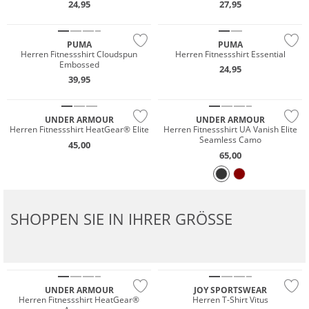
24,95
27,95
NEU
Nachhaltig
PUMA
PUMA
Herren Fitnessshirt Cloudspun
Herren Fitnessshirt Essential
Embossed
24,95
NEU
39,95
NEU
Preis & Wert
UNDER ARMOUR
UNDER ARMOUR
Herren Fitnessshirt HeatGear® Elite
Herren Fitnessshirt UA Vanish Elite
Seamless Camo
45,00
65,00
SHOPPEN SIE IN IHRER GRÖSSE
NEU
NEU
Große Größen
UNDER ARMOUR
JOY SPORTSWEAR
Herren Fitnessshirt HeatGear®
Herren T-Shirt Vitus