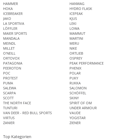
HAMMER
HANWAG
HOKA
HYDRO FLASK
ICEBREAKER
ICEPEAK
JAKO
KJUS
LA SPORTIVA
LEKI
LÖFFLER
LOWA
MAIER SPORTS
MAMMUT
MANDALA
MARTINI
MEINDL
MERU
MILLET
NIKE
O'NEILL
ORTLIEB
ORTOVOX
OSPREY
PATAGONIA
PEAK PERFORMANCE
PEEROTON
PHENIX
POC
POLAR
PROTEST
PUKY
PUMA
RUKKA
SALEWA
SALOMON
SCARPA
SCHÖFFEL
SCOTT
SKINY
THE NORTH FACE
SPIRIT OF OM
TUNTURI
UNDER ARMOUR
VAN DEER - RED BULL SPORTS
VAUDE
VIRTUS
YOGISTAR
ZANIER
ZIENER
Top Kategorien