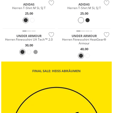
ADIDAS
ADIDAS
Herren T-Shirt M SL SJ T
Herren T-Shirt M SL SJ T
25,00
25,00
Preis & Wert
Preis & Wert
UNDER ARMOUR
UNDER ARMOUR
Herren Fitnessshirt UA Tech™ 2.0
Herren Fitnessshirt HeatGear®
Armour
30,00
40,00
FINAL SALE: HEISS ABRÄUMEN