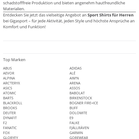
schadstofffreie Produktion und bieten angenehm hautfreundliche
Materialien.
Entdecken Sie jetzt das vielseitige Angebot an
Sport Shirts für Herren
bei Gigasport – für jede Aktivität, jeden Style und höchste Ansprüche an
Komfort und Funktion!
Top Marken
ABUS
ADIDAS
AEVOR
ALÉ
ALPINA
AIM'N
ARC'TERYX
ARENA
ASICS
ASSOS
ATOMIC
BABOLAT
BARTS
BIRKENSTOCK
BLACKROLL
BOGNER FIRE+ICE
BROOKS
BUFF
DEUTER
DOLOMITE
DYNAFIT
E9
F2
FALKE
FANATIC
FJÄLLRÄVEN
FOX
GARMIN
GLORYFY
GOREWEAR