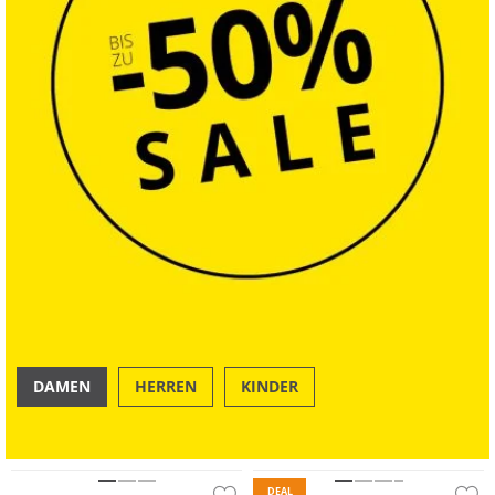
DAMEN
HERREN
KINDER
OUTDOOR
SWIM & BEACH
Preis & Wert
Preis & Wert
DEAL