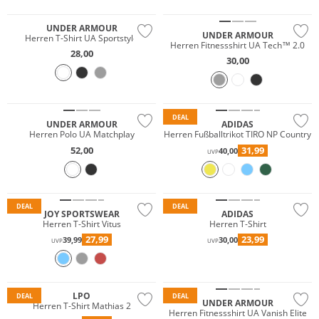
Preis & Wert
Preis & Wert
UNDER ARMOUR
UNDER ARMOUR
Herren T-Shirt UA Sportstyle
Herren Fitnessshirt UA Tech™ 2.0
28,00
30,00
Nachhaltig
Nachhaltig
DEAL
UNDER ARMOUR
ADIDAS
Herren Polo UA Matchplay
Herren Fußballtrikot TIRO NP Country
52,00
31,99
40,00
UVP
Große Größen
DEAL
DEAL
JOY SPORTSWEAR
ADIDAS
Herren T-Shirt Vitus
Herren T-Shirt
27,99
23,99
39,99
30,00
UVP
UVP
LPO
DEAL
DEAL
UNDER ARMOUR
Herren T-Shirt Mathias 2
Herren Fitnessshirt UA Vanish Elite