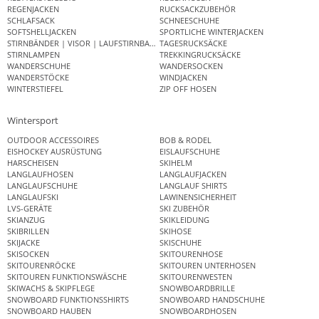
REGENJACKEN
RUCKSACKZUBEHÖR
SCHLAFSACK
SCHNEESCHUHE
SOFTSHELLJACKEN
SPORTLICHE WINTERJACKEN
STIRNBÄNDER | VISOR | LAUFSTIRNBAND
TAGESRUCKSÄCKE
STIRNLAMPEN
TREKKINGRUCKSÄCKE
WANDERSCHUHE
WANDERSOCKEN
WANDERSTÖCKE
WINDJACKEN
WINTERSTIEFEL
ZIP OFF HOSEN
Wintersport
OUTDOOR ACCESSOIRES
BOB & RODEL
EISHOCKEY AUSRÜSTUNG
EISLAUFSCHUHE
HARSCHEISEN
SKIHELM
LANGLAUFHOSEN
LANGLAUFJACKEN
LANGLAUFSCHUHE
LANGLAUF SHIRTS
LANGLAUFSKI
LAWINENSICHERHEIT
LVS-GERÄTE
SKI ZUBEHÖR
SKIANZUG
SKIKLEIDUNG
SKIBRILLEN
SKIHOSE
SKIJACKE
SKISCHUHE
SKISOCKEN
SKITOURENHOSE
SKITOURENRÖCKE
SKITOUREN UNTERHOSEN
SKITOUREN FUNKTIONSWÄSCHE
SKITOURENWESTEN
SKIWACHS & SKIPFLEGE
SNOWBOARDBRILLE
SNOWBOARD FUNKTIONSSHIRTS
SNOWBOARD HANDSCHUHE
SNOWBOARD HAUBEN
SNOWBOARDHOSEN