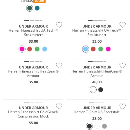
37,99
48,00
UVP
NEU
NEU
Preis & Wert
Preis & Wert
UNDER ARMOUR
UNDER ARMOUR
Herren Fitnessshirt UA Tech™
Herren Fitnessshirt UA Tech™
Strukturiert
Strukturiert
33,00
33,00
Preis & Wert
Preis & Wert
UNDER ARMOUR
UNDER ARMOUR
Herren Fitnessshirt HeatGear®
Herren Fitnessshirt HeatGear®
Armour
Armour
35,00
40,00
Preis & Wert
Preis & Wert
UNDER ARMOUR
UNDER ARMOUR
Herren Fitnessshirt ColdGear®
Herren T-Shirt UA Sportstyle
Compression Mock
28,00
55,00