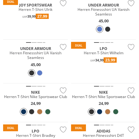
DEAL
JOY SPORTSWEAR
UNDER ARMOUR
Herren T-Shirt Ulrik
Herren Fitnessshirt UA Vanish
Seamless
27,99
39,99
UVP
45,00
Preis & Wert
DEAL
UNDER ARMOUR
LPO
Herren Fitnessshirt UA Vanish
Herren T-Shirt Wilhelm
Seamless
23,99
34,99
UVP
45,00
Preis & Wert
NIKE
NIKE
Herren T-Shirt Nike Sportswear Club
Herren T-Shirt Nike Sportswear Club
24,99
24,99
DEAL
DEAL
LPO
ADIDAS
Herren T-Shirt Bradley
Herren Fitnessshirt D4T