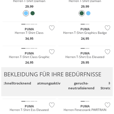
Herren T-Shirt Damian
Herren T-Shirt Damian
29,99
29,99
NEU
NEU
Preis & Wert
PUMA
PUMA
Herren T-Shirt Class
Herren T-Shirt Graphics Badge
NEU
34,95
24,95
Preis & Wert
NEU
PUMA
PUMA
Herren T-Shirt Class Graphic
Herren T-Shirt Ess Elevated
24,95
29,95
BEKLEIDUNG FÜR IHRE BEDÜRFNISSE
schnell­trocknend
atmungsaktiv
geruchs­
ho
neutralisierend
Stretch
NEU
Preis & Wert
NEU
PUMA
PUMA
Herren T-Shirt Ess Elevated
Herren Fitnesstank PWRTRAIN
NEU