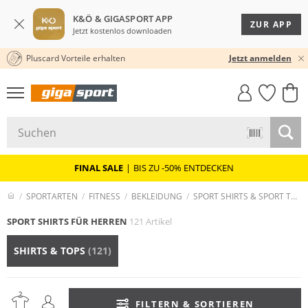
K&Ö & GIGASPORT APP
ZUR APP
Jetzt kostenlos downloaden
Pluscard Vorteile erhalten
★★★★★ 4,8 / 5,0 STERNE
Jetzt anmelden
GIGASTYLE
FAHRRAD­
CLICK &
CLICK &
MUST-HAVE
LEASING
COLLECT
RESERVE
FINAL SALE
|
BIS ZU -50% ENTDECKEN
SPORTARTEN
FITNESS
BEKLEIDUNG
SPORT SHIRTS & SPORT TOPS
SPORT SHIRTS FÜR HERREN
121 Artikel
SHIRTS & TOPS
(121)
FILTERN & SORTIEREN