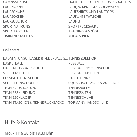
GYMNASTIKBÄLLE
HANTELN FÜR FITNESS- UND KRAFTTRAINI
LAUFHOSEN
LAUFJACKEN UND LAUFWESTEN
LAUFSCHUHE
LAUFSHIRTS UND LAUFTOPS
LAUFSOCKEN
LAUFUNTERWÄSCHE
LAUFZUBEHÖR
LAUF BH
SPORTNAHRUNG
SPORTRUCKSÄCKE
SPORTTASCHEN
TRAININGSANZÜGE
TRAININGSMATTEN
YOGA & PILATES
Ballsport
BADMINTONSCHLÄGER & FEDERBALL SETS
TENNIS ZUBEHÖR
BASKETBALL
FUSSBALL
HALLENFUSSBALLSCHUHE
FUSSBALL NOCKENSCHUHE
STOLLENSCHUHE
FUSSBALLTASCHEN
FUSSBALL TURFSCHUHE
PADEL TENNIS
SCHIENBEINSCHONER
SQUASHSCHLÄGER & ZUBEHÖR
TENNIS AUSRÜSTUNG
TENNISBÄLLE
TENNISBEKLEIDUNG
TENNISSAITEN
TENNISSCHLÄGER
TENNISSCHUHE
TENNISTASCHEN & TENNISRUCKSÄCKE
TORMANNHANDSCHUHE
Hilfe & Kontakt
Mo. – Fr. 9.30 bis 18.30 Uhr