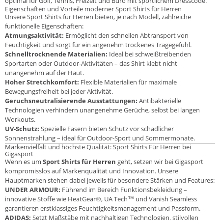
optimal für Golf, Tennis, Freizeit und Büro mit sportlichem Dresscode.
Eigenschaften und Vorteile moderner Sport Shirts für Herren
Unsere Sport Shirts für Herren bieten, je nach Modell, zahlreiche
funktionelle Eigenschaften:
Atmungsaktivität:
Ermöglicht den schnellen Abtransport von
Feuchtigkeit und sorgt für ein angenehm trockenes Tragegefühl.
Schnelltrocknende Materialien:
Ideal bei schweißtreibenden
Sportarten oder Outdoor-Aktivitäten – das Shirt klebt nicht
unangenehm auf der Haut.
Hoher Stretchkomfort:
Flexible Materialien für maximale
Bewegungsfreiheit bei jeder Aktivität.
Geruchsneutralisierende Ausstattungen:
Antibakterielle
Technologien verhindern unangenehme Gerüche, selbst bei langen
Workouts.
UV-Schutz:
Spezielle Fasern bieten Schutz vor schädlicher
Sonnenstrahlung – ideal für Outdoor-Sport und Sommermonate.
Markenvielfalt und höchste Qualität: Sport Shirts Für Herren bei
Gigasport
Wenn es um
Sport Shirts für Herren
geht, setzen wir bei Gigasport
kompromisslos auf Markenqualität und Innovation. Unsere
Hauptmarken stehen dabei jeweils für besondere Stärken und Features:
UNDER ARMOUR:
Führend im Bereich Funktionsbekleidung –
innovative Stoffe wie HeatGear®, UA Tech™ und Vanish Seamless
garantieren erstklassiges Feuchtigkeitsmanagement und Passform.
ADIDAS:
Setzt Maßstäbe mit nachhaltigen Technologien, stilvollen