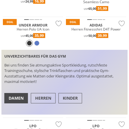
16,99
24,99
Seamless Camo
UVP
51,99
65,00
UVP
DEAL
DEAL
UNDER ARMOUR
ADIDAS
Herren Polo UA Icon
Herren Fitnessshirt D4T Power
35,99
39,99
45,00
50,00
UVP
UVP
UNVERZICHTBARES FÜR DAS GYM
Bei uns finden Sie atmungsaktive Sportkleidung, rutschfeste
Trainingsschuhe, stylische Trinkflaschen und praktische Gym-
Ausstattung wie Matten oder Kleingeräte. Optimal ausgestattet,
maximal motiviert!
DAMEN
HERREN
KINDER
Preis & Wert
NEU
SCHUHE
TOPS
LPO
LPO