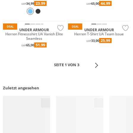
23,99
44,99
34,99
65,00
UVP
UVP
DEAL
DEAL
UNDER ARMOUR
UNDER ARMOUR
Herren Fitnessshirt UA Vanish Elite
Herren T-Shirt UA Team Issue
Seamless
25,99
33,00
UVP
51,99
65,00
UVP
SEITE 1 VON 3
Zuletzt angesehen