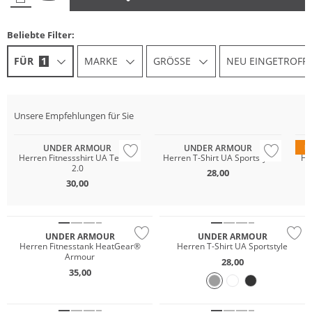
Beliebte Filter:
FÜR
1
MARKE
GRÖSSE
NEU EINGETROFF
Unsere Empfehlungen für Sie
Preis & Wert
Preis & Wert
UNDER ARMOUR
UNDER ARMOUR
D
Herren Fitnessshirt UA Tech™
Herren T-Shirt UA Sportstyle
He
2.0
28,00
30,00
Preis & Wert
Preis & Wert
UNDER ARMOUR
UNDER ARMOUR
Herren Fitnesstank HeatGear®
Herren T-Shirt UA Sportstyle
Armour
28,00
35,00
Preis & Wert
Preis & Wert