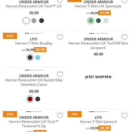
UNDER ARMOUR
UNDER ARMOUR
Herren Fitnessshirt UA Tech™ 2.0
Herren T-Shirt UA Sportstyle
30,00
21,99
28,00
UVP
Preis & Wert
DEAL
LPO
UNDER ARMOUR
Herren T-Shirt Bradley
Herren Fitnessshirt UA TechTM Vent
Jacquard
23,99
34,99
UVP
40,00
NEU
Preis & Wert
UNDER ARMOUR
JETZT SHOPPEN
Herren Fitnessshirt UA Vanish Elite
Seamless Camo
65,00
DEAL
DEAL
UNDER ARMOUR
LPO
Herren Fitnessshirt UA Tech™
Herren T-Shirt Janosch
Textured ½ Zip
20,99
29,99
UVP