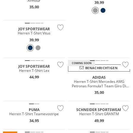
Armour
39,99
35,00
NEU
Große Größen
JOY SPORTSWEAR
JETZT ENTDECKEN
Herren T-Shirt Vitus
39,99
NEU
Große Größen
COMING SOON
JOY SPORTSWEAR
BENACHRICHTIGEN
Herren T-Shirt Lex
44,99
ADIDAS
NEU
Herren T-Shirt Mercedes AMG
Petronas Formula1 Team Giro Di
Preis & Wert
NEU
Mercedes
35,00
Nachhaltig
Große Größen
PUMA
SCHNEIDER SPORTSWEAR
Herren T-Shirt Teamevostripe
Herren T-Shirt GRANTM
NEU
34,95
49,99
Große Größen
Preis & Wert