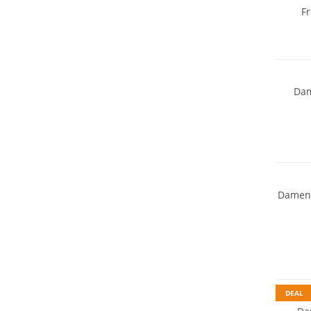
F
Dam
Damen 
Preis &
DEAL