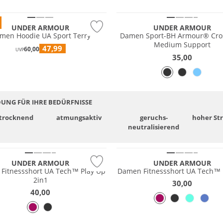
Preis & Wert
UNDER ARMOUR
UNDER ARMOUR
men Hoodie UA Sport Terry
Damen Sport-BH Armour® Cro
Medium Support
47,99
60,00
UVP
35,00
DUNG FÜR IHRE BEDÜRFNISSE
­trocknend
atmungsaktiv
geruchs­
hoher St
neutralisierend
UNDER ARMOUR
UNDER ARMOUR
Fitnessshort UA Tech™ Play Up
Damen Fitnessshort UA Tech™ 
2in1
30,00
40,00
 Wert