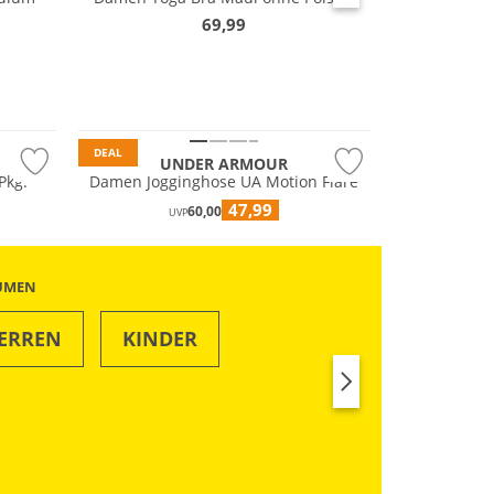
69,99
DEAL
UNDER ARMOUR
Pkg.
Damen Jogginghose UA Motion Flare
47,99
60,00
UVP
ÄUMEN
ERREN
KINDER
SWIM & BEACH
RUN