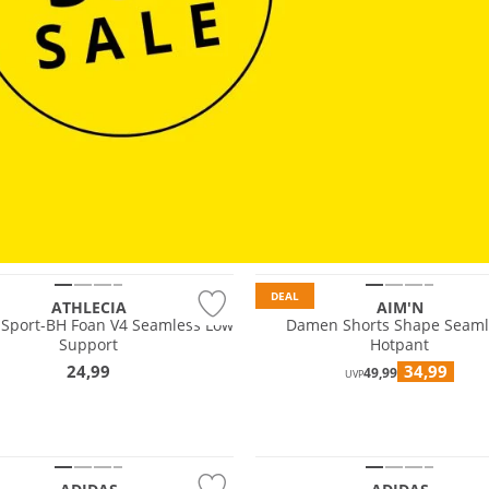
 Wert
DEAL
ATHLECIA
AIM'N
Sport-BH Foan V4 Seamless Low
Damen Shorts Shape Seaml
Support
Hotpant
24,99
34,99
49,99
UVP