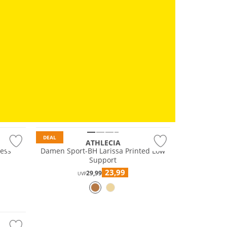
Preis & Wert
DEAL
ATHLECIA
ess
Damen Sport-BH Larissa Printed Low
Support
23,99
29,99
UVP