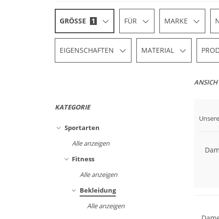
GRÖSSE
1
FÜR
MARKE
EIGENSCHAFTEN
MATERIAL
PROD
ANSICH
KATEGORIE
Unsere
Preis
Sportarten
Alle anzeigen
Dame
Fitness
Alle anzeigen
Bekleidung
Alle anzeigen
Dame