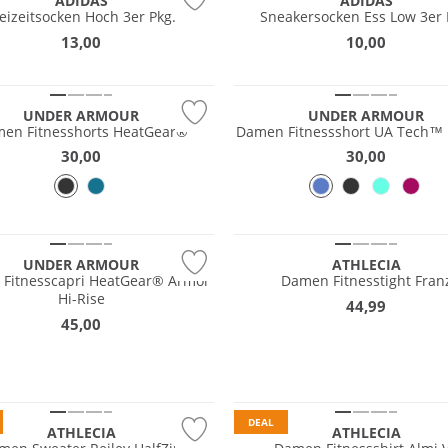
ADIDAS
ADIDAS
reizeitsocken Hoch 3er Pkg.
Sneakersocken Ess Low 3er 
13,00
10,00
NEU
UNDER ARMOUR
UNDER ARMOUR
en Fitnesshorts HeatGear®
Damen Fitnessshort UA Tech™ 
30,00
30,00
Preis & Wert
UNDER ARMOUR
ATHLECIA
Fitnesscapri HeatGear® Armor
Damen Fitnesstight Fran
Hi-Rise
44,99
45,00
 Wert
Preis & Wert
DEAL
ATHLECIA
ATHLECIA