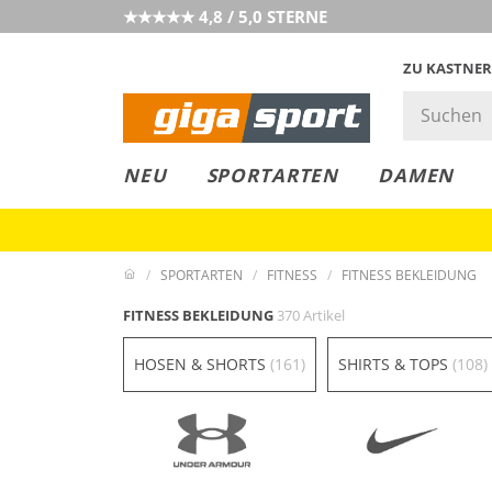
★★★★★ 4,8 / 5,0 STERNE
ZU KASTNER
GIGAGREEN
GIGASTYLE
FAHRRAD­
CLICK &
CLICK &
NEU
SPORTARTEN
DAMEN
LEASING
COLLECT
RESERVE
SPORTARTEN
FITNESS
FITNESS BEKLEIDUNG
FITNESS BEKLEIDUNG
370 Artikel
HOSEN & SHORTS
(161)
SHIRTS & TOPS
(108)