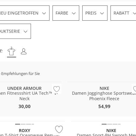
NEU EINGETROFFEN
FARBE
PREIS
RABATT
UKTSERIE
T:
 Empfehlungen für Sie
 & Wert
UNDER ARMOUR
NIKE
n Fitnessshirt UA Tech™ V-
Damen Jogginghose Sportswea
Neck
Phoenix Fleece
30,00
54,99
ROXY
NIKE
n T-Shirt Oceanwave Regular
Damen Sport-BH Swoosh Me