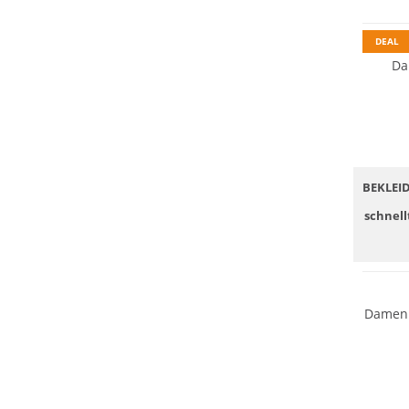
DEAL
Da
BEKLEI
schnell
Damen 
Preis &