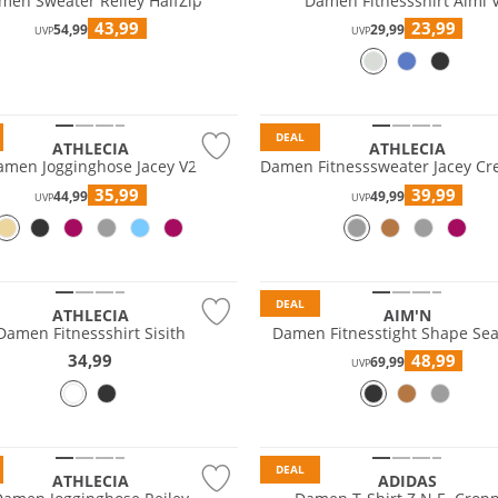
men Sweater Reiley HalfZip
Damen Fitnessshirt Almi 
43,99
23,99
54,99
29,99
UVP
UVP
 Wert
Preis & Wert
DEAL
ATHLECIA
ATHLECIA
amen Jogginghose Jacey V2
Damen Fitnesssweater Jacey Cr
35,99
39,99
44,99
49,99
UVP
UVP
 Wert
DEAL
ATHLECIA
AIM'N
Damen Fitnessshirt Sisith
Damen Fitnesstight Shape Se
34,99
48,99
69,99
UVP
 Wert
DEAL
ATHLECIA
ADIDAS