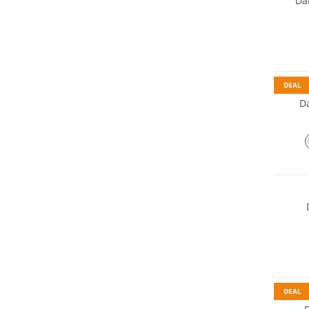
Da
Preis &
DEAL
D
NEU
Preis &
Preis &
DEAL