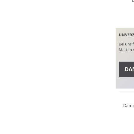
UNVERZ
Bei uns 
Matten o
DA
SCHUH
Dame