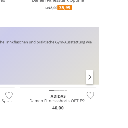
ped
Damen Fitnesstank Optime
35,99
45,00
UVP
sche Trinkflaschen und praktische Gym-Ausstattung wie
NEU
BRAS
LEGGINGS
ADIDAS
Spirit
Damen Fitnessshorts OPT ESS
40,00