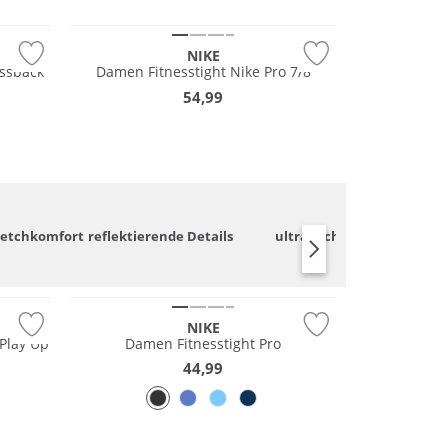
NEU
NIKE
ssback
Damen Fitnesstight Nike Pro 7/8
54,99
retchkomfort
reflektierende Details
ultraleicht
UV
Preis & Wert
NIKE
Play Up
Damen Fitnesstight Pro
44,99