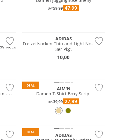
V2
Damen Jogginghose Shelly
47,99
59,99
UVP
Multi Pack
ADIDAS
Freizeitsocken Thin and Light No-Show
ew Neck
3er Pkg.
10,00
DEAL
AIM'N
amless
Damen T-Shirt Boxy Script
27,99
39,99
UVP
Preis & Wert
DEAL
ADIDAS