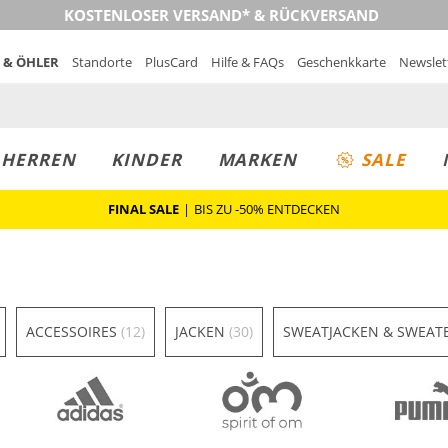
KOSTENLOSER VERSAND* & RÜCKVERSAND
 & ÖHLER
Standorte
PlusCard
Hilfe & FAQs
Geschenkkarte
Newslet
MUST-HAVE
PREIS & WERT
SALE
HERREN
KINDER
MARKEN
SALE
FINAL SALE
|
BIS ZU -50% ENTDECKEN
ACCESSOIRES
(12)
JACKEN
(30)
SWEATJACKEN & SWEAT