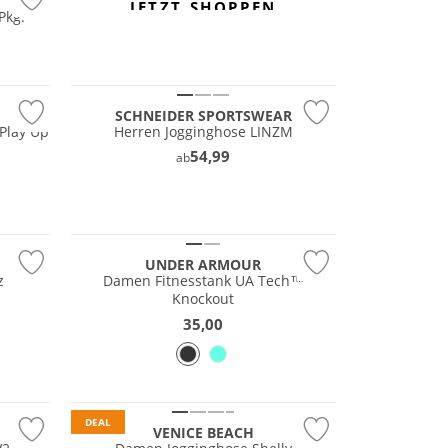
JETZT SHOPPEN
Pkg.
Große Größen
SCHNEIDER SPORTSWEAR
Play Up
Herren Jogginghose LINZM
54,99
ab
UNDER ARMOUR
z
Damen Fitnesstank UA Tech™
Knockout
35,00
DEAL
VENICE BEACH