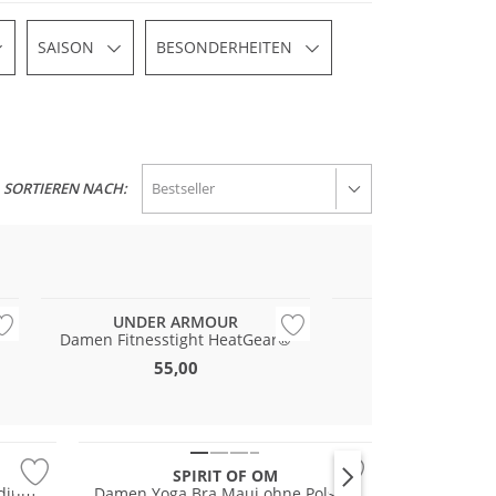
SAISON
BESONDERHEITEN
SORTIEREN NACH:
Preis & Wert
UNDER ARMOUR
NIKE
r
Damen Fitnesstight HeatGear®
Damen Fitnesst
55,00
44,99
Nachhaltig
SPIRIT OF OM
dium
Damen Yoga Bra Maui ohne Polster