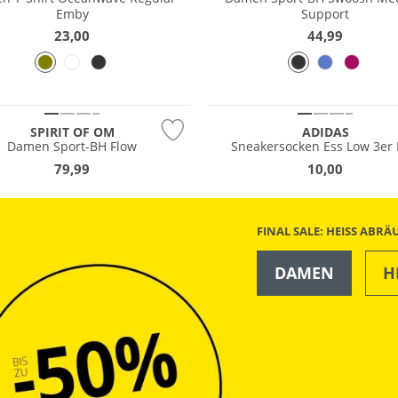
Emby
Support
23,00
44,99
tig
SPIRIT OF OM
ADIDAS
Damen Sport-BH Flow
Sneakersocken Ess Low 3er 
79,99
10,00
FINAL SALE: HEISS ABR
DAMEN
H
OUTDOOR