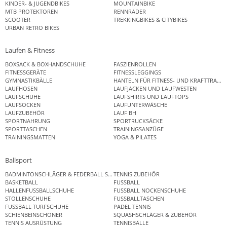
KINDER- & JUGENDBIKES
MOUNTAINBIKE
MTB PROTEKTOREN
RENNRÄDER
SCOOTER
TREKKINGBIKES & CITYBIKES
URBAN RETRO BIKES
Laufen & Fitness
BOXSACK & BOXHANDSCHUHE
FASZIENROLLEN
FITNESSGERÄTE
FITNESSLEGGINGS
GYMNASTIKBÄLLE
HANTELN FÜR FITNESS- UND KRAFTTRAINI
LAUFHOSEN
LAUFJACKEN UND LAUFWESTEN
LAUFSCHUHE
LAUFSHIRTS UND LAUFTOPS
LAUFSOCKEN
LAUFUNTERWÄSCHE
LAUFZUBEHÖR
LAUF BH
SPORTNAHRUNG
SPORTRUCKSÄCKE
SPORTTASCHEN
TRAININGSANZÜGE
TRAININGSMATTEN
YOGA & PILATES
Ballsport
BADMINTONSCHLÄGER & FEDERBALL SETS
TENNIS ZUBEHÖR
BASKETBALL
FUSSBALL
HALLENFUSSBALLSCHUHE
FUSSBALL NOCKENSCHUHE
STOLLENSCHUHE
FUSSBALLTASCHEN
FUSSBALL TURFSCHUHE
PADEL TENNIS
SCHIENBEINSCHONER
SQUASHSCHLÄGER & ZUBEHÖR
TENNIS AUSRÜSTUNG
TENNISBÄLLE