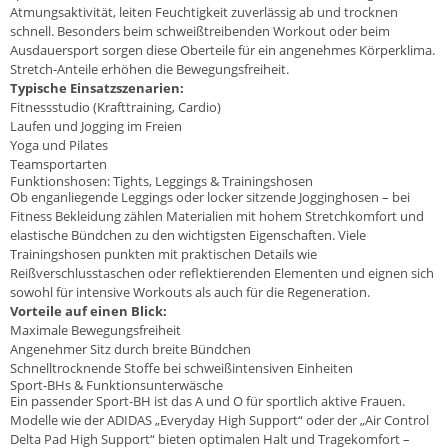
Atmungsaktivität, leiten Feuchtigkeit zuverlässig ab und trocknen
schnell. Besonders beim schweißtreibenden Workout oder beim
Ausdauersport sorgen diese Oberteile für ein angenehmes Körperklima.
Stretch-Anteile erhöhen die Bewegungsfreiheit.
Typische Einsatzszenarien:
Fitnessstudio (Krafttraining, Cardio)
Laufen und Jogging im Freien
Yoga und Pilates
Teamsportarten
Funktionshosen: Tights, Leggings & Trainingshosen
Ob enganliegende Leggings oder locker sitzende Jogginghosen – bei
Fitness Bekleidung zählen Materialien mit hohem Stretchkomfort und
elastische Bündchen zu den wichtigsten Eigenschaften. Viele
Trainingshosen punkten mit praktischen Details wie
Reißverschlusstaschen oder reflektierenden Elementen und eignen sich
sowohl für intensive Workouts als auch für die Regeneration.
Vorteile auf einen Blick:
Maximale Bewegungsfreiheit
Angenehmer Sitz durch breite Bündchen
Schnelltrocknende Stoffe bei schweißintensiven Einheiten
Sport-BHs & Funktionsunterwäsche
Ein passender Sport-BH ist das A und O für sportlich aktive Frauen.
Modelle wie der ADIDAS „Everyday High Support“ oder der „Air Control
Delta Pad High Support“ bieten optimalen Halt und Tragekomfort –