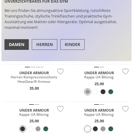
UNVERZICHTBARES FÜR DAS GYM
Bei uns finden Sie atmungsaktive Sportkleidung, rutschfeste
Trainingsschuhe, stylische Trinkflaschen und praktische Gym-
Ausstattung wie Matten oder Kleingeräte. Optimal ausgestattet,
maximal motiviert!
DAMEN
HERREN
KINDER
Preis & Wert
SCHUHE
TOPS
UNDER ARMOUR
UNDER ARMOUR
Herren Kompressionsshorts
Kappe UA Blitzing
HeatGear® Armour
25,00
35,00
Preis & Wert
Preis & Wert
UNDER ARMOUR
UNDER ARMOUR
Kappe UA Blitzing
Kappe UA Blitzing
25,00
25,00