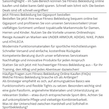
Saisonhighlight – im Sale-Bereich können Sie Fitness Bekleidung online
kaufen und dabei bares Geld sparen. Schnell sein lohnt sich: Die besten
Deals sind oft schnell vergriffen!
Jetzt Fitness Bekleidung bei Gigasport bestellen
Bestellen Sie jetzt Ihre neue Fitness Bekleidung bequem online bei
Gigasport und profitieren Sie von unseren Servicevorteilen! Unser
vielfältiges Sortiment umfasst topaktuelle Markenmode für Damen,
Herren und Kinder. Nutzen Sie die Vorteile unseres Onlineshops:
Riesige Auswahl an Marken wie UNDER ARMOUR, ADIDAS, NIKE, PUMA
und ATHLECIA
Modernste Funktionsmaterialien für sportliche Höchstleistungen
Schneller Versand und einfache, kostenfreie Rückgabe
Kompetente Beratung durch unser erfahrenes Serviceteam
Nachhaltige und innovative Produkte für jeden Anspruch
Statten Sie sich jetzt mit hochwertiger Fitness Bekleidung aus – für Ihr
Training, den Alltag und jedes Abenteuer dazwischen!
Häufige Fragen zum Fitness Bekleidung Online Kaufen (FAQs)
Welche Fitness Bekleidung brauche ich als Anfänger?
Als Einsteiger empfiehlt es sich, auf atmungsaktive Basics wie
Funktionsshirts und flexible Tights zu setzen. Besonders wichtig sind
eine gute Passform, angenehme Materialien und Unterstützung an
relevanten Stellen – etwa durch entsprechende Sport-BHs. Achten Sie
auf unkomplizierte Pflege und vielseitige Kombinierbarkeit.
Was ist der Unterschied zwischen Hardshell und Softshell in
Sportbekleidung?