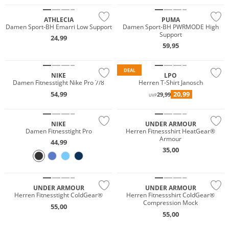
ATHLECIA
PUMA
Damen Sport-BH Emarri Low Support
Damen Sport-BH PWRMODE High
Support
24,99
59,95
NEU
DEAL
NIKE
LPO
Damen Fitnesstight Nike Pro 7/8
Herren T-Shirt Janosch
54,99
20,99
29,99
UVP
Preis & Wert
Preis & Wert
NIKE
UNDER ARMOUR
Damen Fitnesstight Pro
Herren Fitnessshirt HeatGear®
Armour
44,99
35,00
Preis & Wert
Preis & Wert
UNDER ARMOUR
UNDER ARMOUR
Herren Fitnesstight ColdGear®
Herren Fitnessshirt ColdGear®
Compression Mock
55,00
55,00
Preis & Wert