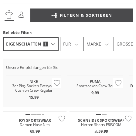
FILTERN & SORTIEREN
Beliebte Filter:
EIGENSCHAFTEN
1
FÜR
MARKE
GRÖSSE
Unsere Empfehlungen für Sie
Multi Pack
Multi Pack
Mu
NIKE
PUMA
3er Pkg. Socken Everyday
Sportsocken Crew 3er
Fre
Cushion Crew Regular
9,99
15,99
Große Größen
Große Größen
JOY SPORTSWEAR
SCHNEIDER SPORTSWEAR
Damen Hose Nita
Herren Shorts FRISCOM
69,99
59,99
ab