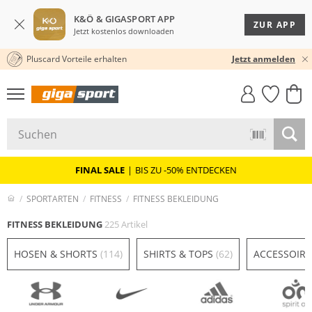
K&Ö & GIGASPORT APP
ZUR APP
Jetzt kostenlos downloaden
Pluscard Vorteile erhalten
★★★★★ 4,8 / 5,0 STERNE
Jetzt anmelden
GIGASTYLE
FAHRRAD­
CLICK &
CLICK &
MUST-HAVE
LEASING
COLLECT
RESERVE
FINAL SALE
|
BIS ZU -50% ENTDECKEN
SPORTARTEN
FITNESS
FITNESS BEKLEIDUNG
FITNESS BEKLEIDUNG
225 Artikel
HOSEN & SHORTS
(114)
SHIRTS & TOPS
(62)
ACCESSOIR