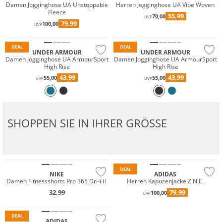
Damen Jogginghose UA Unstoppable
Herren Jogginghose UA Vibe Woven
Fleece
55,99
70,00
UVP
79,99
100,00
UVP
DEAL
DEAL
UNDER ARMOUR
UNDER ARMOUR
Damen Jogginghose UA ArmourSport
Damen Jogginghose UA ArmourSport
High Rise
High Rise
43,99
43,99
55,00
55,00
UVP
UVP
SHOPPEN SIE IN IHRER GRÖSSE
Preis & Wert
DEAL
NIKE
ADIDAS
Damen Fitnessshorts Pro 365 Dri-FIT
Herren Kapuzenjacke Z.N.E.
Preis & Wert
32,99
79,99
100,00
UVP
Nachhaltig
DEAL
ADIDAS