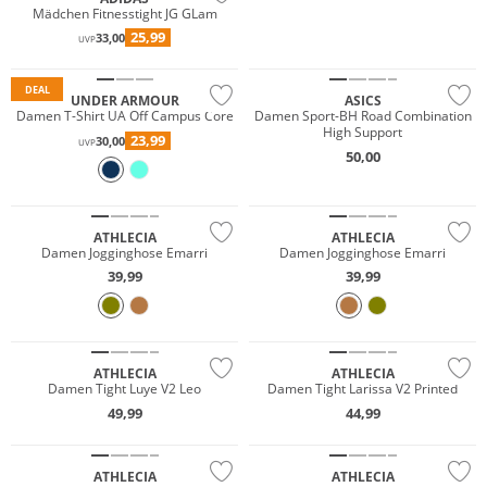
Mädchen Fitnesstight JG GLam
Must have
25,99
33,00
UVP
Nachhaltig
DEAL
UNDER ARMOUR
ASICS
Damen T-Shirt UA Off Campus Core
Damen Sport-BH Road Combination
High Support
23,99
30,00
UVP
50,00
NEU
NEU
Preis & Wert
Preis & Wert
ATHLECIA
ATHLECIA
Damen Jogginghose Emarri
Damen Jogginghose Emarri
39,99
39,99
NEU
NEU
Preis & Wert
Preis & Wert
ATHLECIA
ATHLECIA
Damen Tight Luye V2 Leo
Damen Tight Larissa V2 Printed
NEU
NEU
49,99
44,99
Preis & Wert
Preis & Wert
ATHLECIA
ATHLECIA