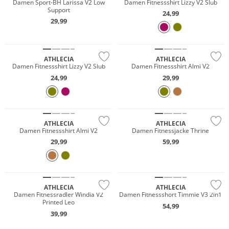
Damen Sport-BH Larissa V2 Low
Damen Fitnessshirt Lizzy V2 Slub
Support
24,99
29,99
NEU
NEU
Preis & Wert
Preis & Wert
ATHLECIA
ATHLECIA
Damen Fitnessshirt Lizzy V2 Slub
Damen Fitnessshirt Almi V2
24,99
29,99
NEU
NEU
Preis & Wert
Preis & Wert
ATHLECIA
ATHLECIA
Damen Fitnessshirt Almi V2
Damen Fitnessjacke Thrine
29,99
59,99
NEU
NEU
Preis & Wert
Preis & Wert
ATHLECIA
ATHLECIA
Damen Fitnessradler Windia V2
Damen Fitnessshort Timmie V3 2in1
Printed Leo
54,99
39,99