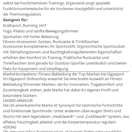
selbst bei hochintensiven Trainings. Ergänzend sorgt spezielle
Funktionsunterwäsche für ein trockenes Hautgefühl und unterstützt
die Thermoregulation.
Geeignet für:
Kraftsport, Running, HIIT
Yoga, Pilates und sanfte Bewegungsformen
Sportarten mit hoher Belastung
Fitness-Accessoires: Socken, Rucksäcke & Trinkflaschen
Accessoires komplettieren Ihr Sportoutfit. Ergonomische Sportsocken
mit Dämpfungszonen und feuchtigkeitsregulierenden Eigenschaften
erhöhen den Komfort im Training. Praktische Rucksäcke und
Trinkflaschen sind gerade für Outdoor-Sportler unerlässlich und bieten
Platz für Equipment und Verpflegung.
Markenkompetenz: Fitness Bekleidung der Top-Marken bei Gigasport
Im Gigasport Onlineshop erwartet Sie eine breite Auswahl an Fitness
Bekleidung führender Marken, die für Innovation, Tragekomfort und
Zuverlässigkeit stehen. Jede Marke hat dabei ihr eigenes Profil und
besondere Stärken:
UNDER ARMOUR
Die US-amerikanische Marke ist Synonym für technische Fortschritte
und funktionale Sportmode. Unter anderem überzeugen Shirts und
Shorts mit dem legendären „HeatGear®“- und „ColdGear®“-System, das
effektiv Feuchtigkeit ableitet und die Körpertemperatur reguliert.
ADIDAS
Ob atmungsaktive Trainingsjacken, stützende Tights oder sportliche