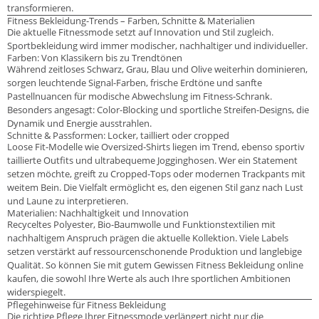
transformieren.
Fitness Bekleidung-Trends – Farben, Schnitte & Materialien
Die aktuelle Fitnessmode setzt auf Innovation und Stil zugleich.
Sportbekleidung wird immer modischer, nachhaltiger und individueller.
Farben: Von Klassikern bis zu Trendtönen
Während zeitloses Schwarz, Grau, Blau und Olive weiterhin dominieren,
sorgen leuchtende Signal-Farben, frische Erdtöne und sanfte
Pastellnuancen für modische Abwechslung im Fitness-Schrank.
Besonders angesagt: Color-Blocking und sportliche Streifen-Designs, die
Dynamik und Energie ausstrahlen.
Schnitte & Passformen: Locker, tailliert oder cropped
Loose Fit-Modelle wie Oversized-Shirts liegen im Trend, ebenso sportiv
taillierte Outfits und ultrabequeme Jogginghosen. Wer ein Statement
setzen möchte, greift zu Cropped-Tops oder modernen Trackpants mit
weitem Bein. Die Vielfalt ermöglicht es, den eigenen Stil ganz nach Lust
und Laune zu interpretieren.
Materialien: Nachhaltigkeit und Innovation
Recyceltes Polyester, Bio-Baumwolle und Funktionstextilien mit
nachhaltigem Anspruch prägen die aktuelle Kollektion. Viele Labels
setzen verstärkt auf ressourcenschonende Produktion und langlebige
Qualität. So können Sie mit gutem Gewissen Fitness Bekleidung online
kaufen, die sowohl Ihre Werte als auch Ihre sportlichen Ambitionen
widerspiegelt.
Pflegehinweise für Fitness Bekleidung
Die richtige Pflege Ihrer Fitnessmode verlängert nicht nur die