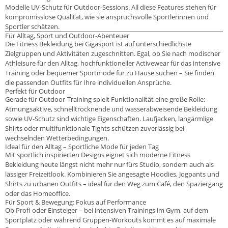
Modelle UV-Schutz für Outdoor-Sessions. All diese Features stehen für
kompromisslose Qualität, wie sie anspruchsvolle Sportlerinnen und
Sportler schätzen.
Für Alltag, Sport und Outdoor-Abenteuer
Die Fitness Bekleidung bei Gigasport ist auf unterschiedlichste
Zielgruppen und Aktivitäten zugeschnitten. Egal, ob Sie nach modischer
Athleisure für den Alltag, hochfunktioneller Activewear für das intensive
Training oder bequemer Sportmode für zu Hause suchen – Sie finden
die passenden Outfits für Ihre individuellen Ansprüche.
Perfekt für Outdoor
Gerade für Outdoor-Training spielt Funktionalität eine große Rolle:
Atmungsaktive, schnelltrocknende und wasserabweisende Bekleidung
sowie UV-Schutz sind wichtige Eigenschaften. Laufjacken, langärmlige
Shirts oder multifunktionale Tights schützen zuverlässig bei
wechselnden Wetterbedingungen.
Ideal für den Alltag – Sportliche Mode für jeden Tag
Mit sportlich inspirierten Designs eignet sich moderne Fitness
Bekleidung heute längst nicht mehr nur fürs Studio, sondern auch als
lässiger Freizeitlook. Kombinieren Sie angesagte Hoodies, Jogpants und
Shirts zu urbanen Outfits – ideal für den Weg zum Café, den Spaziergang
oder das Homeoffice.
Für Sport & Bewegung: Fokus auf Performance
Ob Profi oder Einsteiger – bei intensiven Trainings im Gym, auf dem
Sportplatz oder während Gruppen-Workouts kommt es auf maximale