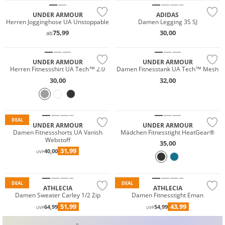
UNDER ARMOUR
ADIDAS
Herren Jogginghose UA Unstoppable
Damen Legging 3S SJ
75,99
30,00
ab
Preis & Wert
UNDER ARMOUR
UNDER ARMOUR
Herren Fitnessshirt UA Tech™ 2.0
Damen Fitnesstank UA Tech™ Mesh
30,00
32,00
Nachhaltig
Preis & Wert
DEAL
UNDER ARMOUR
UNDER ARMOUR
Damen Fitnessshorts UA Vanish
Mädchen Fitnesstight HeatGear®
Webstoff
35,00
31,99
40,00
UVP
Preis & Wert
Preis & Wert
DEAL
DEAL
ATHLECIA
ATHLECIA
Damen Sweater Carley 1/2 Zip
Damen Fitnesstight Eman
51,99
43,99
64,99
54,99
UVP
UVP