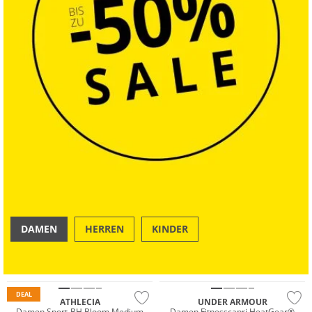
DAMEN
HERREN
KINDER
OUTDOOR
SWIM & BEACH
Preis & Wert
DEAL
ATHLECIA
UNDER ARMOUR
Damen Sport-BH Bloom Medium
Damen Fitnesscapri HeatGear®