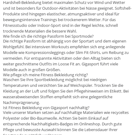
Hardshell-Bekleidung bietet maximalen Schutz vor Wind und Wetter
und ist besonders für Outdoor-Aktivitäten bei Nässe geeignet. Softshell-
Produkte sind hingegen elastischer, atmungsaktiver und ideal für
bewegungsintensive Trainings bei trockenerem Wetter. Für das
Fitnessstudio oder Indoor-Sport sind in der Regel leichte, schnell
trocknende Materialien die bessere Wahl.
Wie finde ich die richtige Passform bei Sportmode?
Die richtige Passform ist abhängig von der Sportart und dem eigenen
Wohlgefühl. Bei intensiven Workouts empfehlen sich eng anliegende
Modelle wie Kompressionsleggings oder Slim Fit-Shirts, um Reibung zu
vermeiden. Für entspannte Aktivitäten oder den Alltag bieten sich
weiter geschnittene Outfits im Loose Fit an. Gigasport führt viele
Modelle auch in großen Größen.
Wie pflege ich meine Fitness Bekleidung richtig?
Waschen Sie Ihre Sportbekleidung möglichst bei niedrigen
Temperaturen und verzichten Sie auf Weichspüler. Trocknen Sie die
Kleidung an der Luft und folgen Sie den Pflegehinweisen im Etikett. Bei
wasserabweisenden Stoffen empfiehlt sich eine gelegentliche
Nachimprägnierung.
Ist Fitness Bekleidung von Gigasport nachhaltig?
Viele unserer Marken setzen auf nachhaltige Materialien wie recyceltes
Polyester oder Bio-Baumwolle. Achten Sie beim Einkauf auf
entsprechende Nachhaltigkeits-Badges im Onlineshop. Durch gute
Pflege und bewusste Auswahl können Sie die Lebensdauer Ihrer