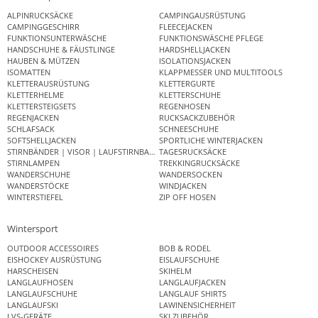
ALPINRUCKSÄCKE
CAMPINGAUSRÜSTUNG
CAMPINGGESCHIRR
FLEECEJACKEN
FUNKTIONSUNTERWÄSCHE
FUNKTIONSWÄSCHE PFLEGE
HANDSCHUHE & FÄUSTLINGE
HARDSHELLJACKEN
HAUBEN & MÜTZEN
ISOLATIONSJACKEN
ISOMATTEN
KLAPPMESSER UND MULTITOOLS
KLETTERAUSRÜSTUNG
KLETTERGURTE
KLETTERHELME
KLETTERSCHUHE
KLETTERSTEIGSETS
REGENHOSEN
REGENJACKEN
RUCKSACKZUBEHÖR
SCHLAFSACK
SCHNEESCHUHE
SOFTSHELLJACKEN
SPORTLICHE WINTERJACKEN
STIRNBÄNDER | VISOR | LAUFSTIRNBAND
TAGESRUCKSÄCKE
STIRNLAMPEN
TREKKINGRUCKSÄCKE
WANDERSCHUHE
WANDERSOCKEN
WANDERSTÖCKE
WINDJACKEN
WINTERSTIEFEL
ZIP OFF HOSEN
Wintersport
OUTDOOR ACCESSOIRES
BOB & RODEL
EISHOCKEY AUSRÜSTUNG
EISLAUFSCHUHE
HARSCHEISEN
SKIHELM
LANGLAUFHOSEN
LANGLAUFJACKEN
LANGLAUFSCHUHE
LANGLAUF SHIRTS
LANGLAUFSKI
LAWINENSICHERHEIT
LVS-GERÄTE
SKI ZUBEHÖR