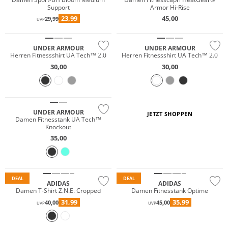
Support
Armor Hi-Rise
23,99
45,00
29,99
UVP
Preis & Wert
Preis & Wert
UNDER ARMOUR
UNDER ARMOUR
Herren Fitnessshirt UA Tech™ 2.0
Herren Fitnessshirt UA Tech™ 2.0
30,00
30,00
UNDER ARMOUR
JETZT SHOPPEN
Damen Fitnesstank UA Tech™
Knockout
35,00
Preis & Wert
DEAL
DEAL
ADIDAS
ADIDAS
Damen T-Shirt Z.N.E. Cropped
Damen Fitnesstank Optime
31,99
35,99
40,00
45,00
UVP
UVP
NEU
Preis & Wert
NEU