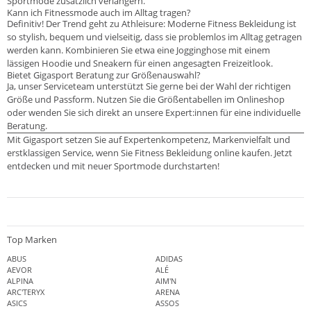
Sportmode zusätzlich verlängern.
Kann ich Fitnessmode auch im Alltag tragen?
Definitiv! Der Trend geht zu Athleisure: Moderne Fitness Bekleidung ist
so stylish, bequem und vielseitig, dass sie problemlos im Alltag getragen
werden kann. Kombinieren Sie etwa eine Jogginghose mit einem
lässigen Hoodie und Sneakern für einen angesagten Freizeitlook.
Bietet Gigasport Beratung zur Größenauswahl?
Ja, unser Serviceteam unterstützt Sie gerne bei der Wahl der richtigen
Größe und Passform. Nutzen Sie die Größentabellen im Onlineshop
oder wenden Sie sich direkt an unsere Expert:innen für eine individuelle
Beratung.
Mit Gigasport setzen Sie auf Expertenkompetenz, Markenvielfalt und
erstklassigen Service, wenn Sie Fitness Bekleidung online kaufen. Jetzt
entdecken und mit neuer Sportmode durchstarten!
Top Marken
ABUS
ADIDAS
AEVOR
ALÉ
ALPINA
AIM'N
ARC'TERYX
ARENA
ASICS
ASSOS