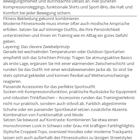
Bewegungsfreiheit und durchdachte Details an. Hier punkten
Kompressionsleggings, funktionale Shirts und Sport-BHs, die Halt und
Komfort bei jeder Bewegung sichern.
Fitness Bekleidung gekonnt kombinieren
Moderne Fitnessmode muss immer öfter auch modische Ansprüche
erfüllen. Setzen Sie auf stimmige Outfits, die Ihre Persönlichkeit
unterstreichen und Ihnen im Training wie im Alltag ein gutes Gefühl
geben.
Layering: Das clevere Zwiebelprinzip
Gerade bei wechselnden Temperaturen oder Outdoor-Sportarten
empfiehlt sich das Schichten-Prinzip: Tragen Sie atmungsaktive Basics
als erste Lage, ergänzen Sie mit einer wärmenden Zwischenschicht und
runden Sie das Outfit mit einer windabweisenden Jacke ab. So sind Sie
stets optimal gekleidet und können flexibel auf Wetterumschwünge
reagieren.
Passende Accessoires für das perfekte Sportoutfit
Socken mit Kompressionsfunktion, praktische Rucksäcke für Equipment
und robusten Trinkflaschen – Accessoires runden das Trainingserlebnis
nicht nur praktisch, sondern auch stilvoll ab. Farblich abgestimmte
Schuhe oder ein passender Sportbeutel setzen zusätzliche Akzente.
Kombination von Funktionalität und Mode
Setzen Sie bewusst auf Kontraste: Kombinieren Sie etwa einen
monochromen Look in Schwarz oder Grau mit kräftigen Farbhighlights.
Stylische Cropped-Tops, oversized Hoodies oder moderne Trackpants
lassen sich auch außerhalb des Fitnessstudios zu lässigen Streetstyles