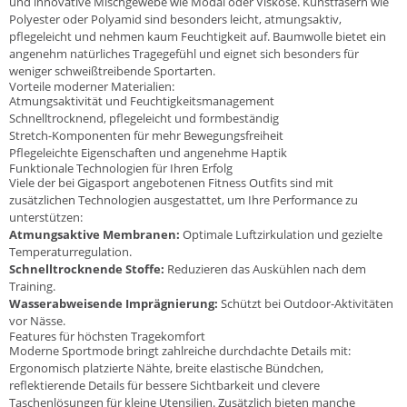
und innovative Mischgewebe wie Modal oder Viskose. Kunstfasern wie
Polyester oder Polyamid sind besonders leicht, atmungsaktiv,
pflegeleicht und nehmen kaum Feuchtigkeit auf. Baumwolle bietet ein
angenehm natürliches Tragegefühl und eignet sich besonders für
weniger schweißtreibende Sportarten.
Vorteile moderner Materialien:
Atmungsaktivität und Feuchtigkeitsmanagement
Schnelltrocknend, pflegeleicht und formbeständig
Stretch-Komponenten für mehr Bewegungsfreiheit
Pflegeleichte Eigenschaften und angenehme Haptik
Funktionale Technologien für Ihren Erfolg
Viele der bei Gigasport angebotenen Fitness Outfits sind mit
zusätzlichen Technologien ausgestattet, um Ihre Performance zu
unterstützen:
Atmungsaktive Membranen:
Optimale Luftzirkulation und gezielte
Temperaturregulation.
Schnelltrocknende Stoffe:
Reduzieren das Auskühlen nach dem
Training.
Wasserabweisende Imprägnierung:
Schützt bei Outdoor-Aktivitäten
vor Nässe.
Features für höchsten Tragekomfort
Moderne Sportmode bringt zahlreiche durchdachte Details mit:
Ergonomisch platzierte Nähte, breite elastische Bündchen,
reflektierende Details für bessere Sichtbarkeit und clevere
Taschenlösungen für kleine Utensilien. Zusätzlich bieten manche