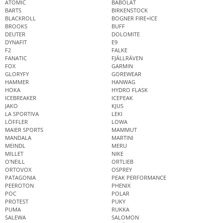
ATOMIC
BABOLAT
BARTS
BIRKENSTOCK
BLACKROLL
BOGNER FIRE+ICE
BROOKS
BUFF
DEUTER
DOLOMITE
DYNAFIT
E9
F2
FALKE
FANATIC
FJÄLLRÄVEN
FOX
GARMIN
GLORYFY
GOREWEAR
HAMMER
HANWAG
HOKA
HYDRO FLASK
ICEBREAKER
ICEPEAK
JAKO
KJUS
LA SPORTIVA
LEKI
LÖFFLER
LOWA
MAIER SPORTS
MAMMUT
MANDALA
MARTINI
MEINDL
MERU
MILLET
NIKE
O'NEILL
ORTLIEB
ORTOVOX
OSPREY
PATAGONIA
PEAK PERFORMANCE
PEEROTON
PHENIX
POC
POLAR
PROTEST
PUKY
PUMA
RUKKA
SALEWA
SALOMON