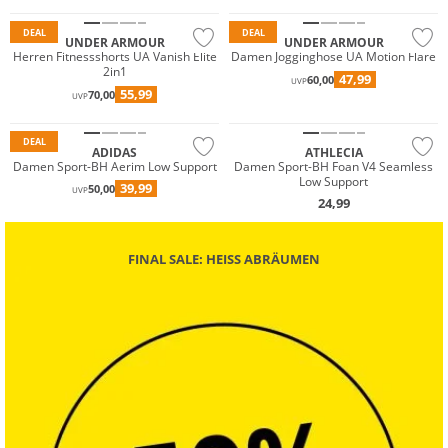
DEAL
DEAL
UNDER ARMOUR
UNDER ARMOUR
Herren Fitnessshorts UA Vanish Elite
Damen Jogginghose UA Motion Flare
2in1
47,99
60,00
NEU
UVP
55,99
70,00
UVP
Preis & Wert
DEAL
ADIDAS
ATHLECIA
Damen Sport-BH Aerim Low Support
Damen Sport-BH Foan V4 Seamless
Low Support
39,99
50,00
UVP
24,99
FINAL SALE: HEISS ABRÄUMEN