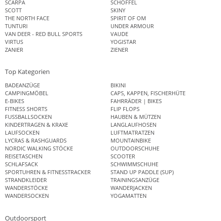
SCARPA
SCHÖFFEL
SCOTT
SKINY
THE NORTH FACE
SPIRIT OF OM
TUNTURI
UNDER ARMOUR
VAN DEER - RED BULL SPORTS
VAUDE
VIRTUS
YOGISTAR
ZANIER
ZIENER
Top Kategorien
BADEANZÜGE
BIKINI
CAMPINGMÖBEL
CAPS, KAPPEN, FISCHERHÜTE
E-BIKES
FAHRRÄDER | BIKES
FITNESS SHORTS
FLIP FLOPS
FUSSBALLSOCKEN
HAUBEN & MÜTZEN
KINDERTRAGEN & KRAXE
LANGLAUFHOSEN
LAUFSOCKEN
LUFTMATRATZEN
LYCRAS & RASHGUARDS
MOUNTAINBIKE
NORDIC WALKING STÖCKE
OUTDOORSCHUHE
REISETASCHEN
SCOOTER
SCHLAFSACK
SCHWIMMSCHUHE
SPORTUHREN & FITNESSTRACKER
STAND UP PADDLE (SUP)
STRANDKLEIDER
TRAININGSANZÜGE
WANDERSTÖCKE
WANDERJACKEN
WANDERSOCKEN
YOGAMATTEN
Outdoorsport