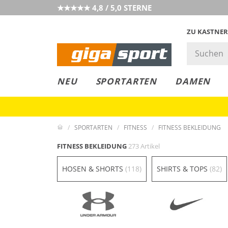
★★★★★ 4,8 / 5,0 STERNE
ZU KASTNER
GIGAGREEN
GIGASTYLE
FAHRRAD­
CLICK &
CLICK &
NEU
SPORTARTEN
DAMEN
LEASING
COLLECT
RESERVE
SPORTARTEN
FITNESS
FITNESS BEKLEIDUNG
FITNESS BEKLEIDUNG
273 Artikel
HOSEN & SHORTS
(118)
SHIRTS & TOPS
(82)