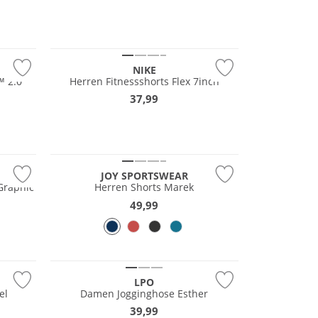
NIKE
™ 2.0
Herren Fitnessshorts Flex 7inch
37,99
NEU
Große Größen
JOY SPORTSWEAR
Graphic
Herren Shorts Marek
49,99
Preis & Wert
LPO
el
Damen Jogginghose Esther
39,99