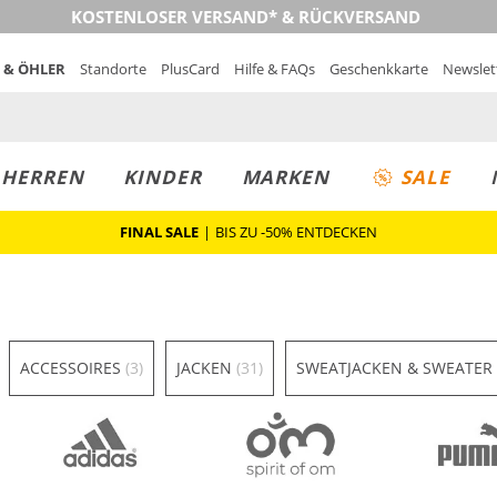
KOSTENLOSER VERSAND* & RÜCKVERSAND
 & ÖHLER
Standorte
PlusCard
Hilfe & FAQs
Geschenkkarte
Newslet
MUST-HAVE
PREIS & WERT
SALE
HERREN
KINDER
MARKEN
SALE
FINAL SALE
|
BIS ZU -50% ENTDECKEN
ACCESSOIRES
(3)
JACKEN
(31)
SWEATJACKEN & SWEATER