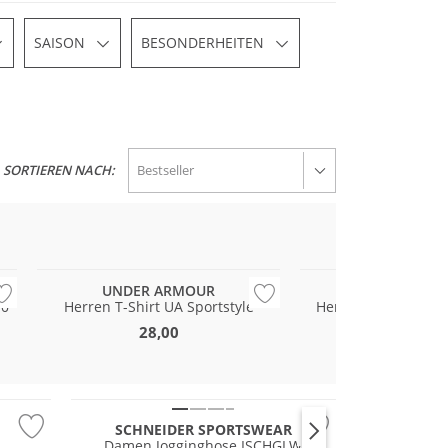
SAISON
BESONDERHEITEN
SORTIEREN NACH:
Preis & Wert
Preis & Wert
UNDER ARMOUR
UNDER AR
.0
Herren T-Shirt UA Sportstyle
Herren Fitnessshor
15cm
28,00
45,00
Große Größen
SCHNEIDER SPORTSWEAR
Damen Jogginghose ISCHGLW