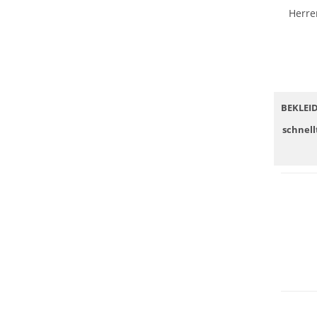
Herre
BEKLEI
schnell
NEU
Preis &