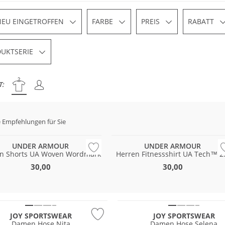
NEU EINGETROFFEN
FARBE
PREIS
RABATT
UKTSERIE
T:
 have
 Empfehlungen für Sie
 & Wert
Preis & Wert
UNDER ARMOUR
UNDER ARMOUR
n Shorts UA Woven Wordmark
Herren Fitnessshirt UA Tech™ 2
30,00
30,00
Größen
Große Größen
JOY SPORTSWEAR
JOY SPORTSWEAR
Damen Hose Nita
Damen Hose Selena