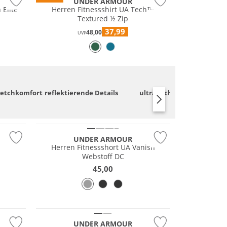
UNDER ARMOUR
 Elite
Herren Fitnessshirt UA Tech™
Textured ½ Zip
37,99
48,00
UVP
retchkomfort
reflektierende Details
ultraleicht
UV
NEU
UNDER ARMOUR
Herren Fitnessshort UA Vanish
Webstoff DC
45,00
UNDER ARMOUR