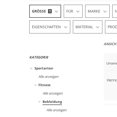
GRÖSSE
1
FÜR
MARKE
EIGENSCHAFTEN
MATERIAL
PROD
ANSICH
KATEGORIE
Must
Unsere
Preis
Sportarten
Alle anzeigen
Herre
Fitness
Alle anzeigen
Große 
Bekleidung
Alle anzeigen