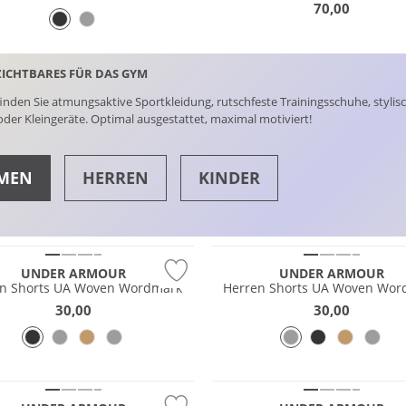
70,00
ICHTBARES FÜR DAS GYM
finden Sie atmungsaktive Sportkleidung, rutschfeste Trainingsschuhe, styli
der Kleingeräte. Optimal ausgestattet, maximal motiviert!
MEN
HERREN
KINDER
ave
Must have
 Wert
Preis & Wert
E
TOPS
UNDER ARMOUR
UNDER ARMOUR
en Shorts UA Woven Wordmark
Herren Shorts UA Woven Wor
30,00
30,00
NEU
 Wert
Preis & Wert