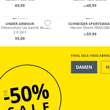
69,99
49,99
ab
Große Größen
UNDER ARMOUR
SCHNEIDER SPORTSWEA
 Fitnessshort UA Vanish Woven
Herren Shorts FRISCOM
2.0 2in1
59,99
ab
55,00
FINAL SALE: HEISS ABR
DAMEN
H
OUTDOOR