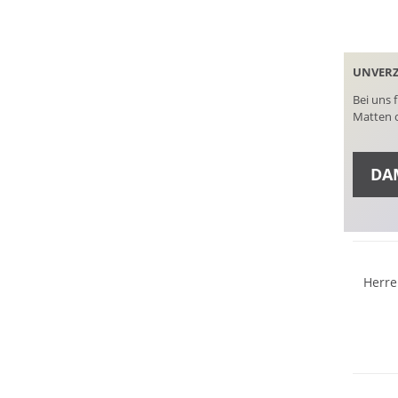
UNVERZ
Bei uns 
Matten o
DA
Must h
Preis &
SCHUH
Herr
Preis &