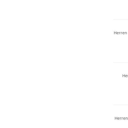
Preis &
Herren
He
Herren