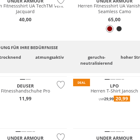
UNDER ARMOUR
UNDER ARMOUR
n Fitnessshirt UA TechTM Vent
Herren Fitnessshirt UA Vanish
Jacquard
Seamless Camo
40,00
65,00
DUNG FÜR IHRE BEDÜRFNISSE
­trocknend
atmungsaktiv
geruchs­
hoher St
neutralisierend
DEAL
DEUSER
LPO
Fitnesshandschuhe Pro
Herren T-Shirt Janosch
11,99
20,99
29,99
UVP
NEU
 Wert
Preis & Wert
UNDER ARMOUR
UNDER ARMOUR