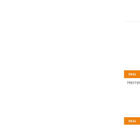
Preis &
DEAL
Herren
Must h
DEAL