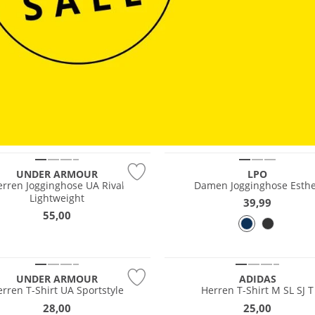
Preis & Wert
UNDER ARMOUR
LPO
erren Jogginghose UA Rival
Damen Jogginghose Esth
Lightweight
39,99
55,00
 Wert
Preis & Wert
UNDER ARMOUR
ADIDAS
erren T-Shirt UA Sportstyle
Herren T-Shirt M SL SJ T
28,00
25,00