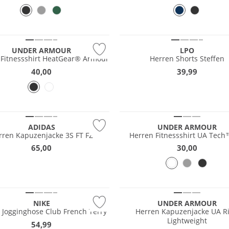
 Wert
Preis & Wert
UNDER ARMOUR
LPO
 Fitnessshirt HeatGear® Armour
Herren Shorts Steffen
40,00
39,99
Preis & Wert
ADIDAS
UNDER ARMOUR
rren Kapuzenjacke 3S FT FZ
Herren Fitnessshirt UA Tech
65,00
30,00
NIKE
UNDER ARMOUR
 Jogginghose Club French Terry
Herren Kapuzenjacke UA Ri
Lightweight
54,99