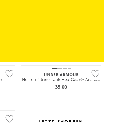
Preis & Wert
UNDER ARMOUR
er
Herren Fitnesstank HeatGear® Armour
35,00
JETZT SHOPPEN