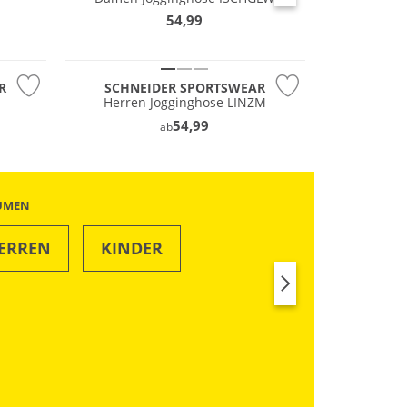
54,99
Große Größen
R
SCHNEIDER SPORTSWEAR
Herren Jogginghose LINZM
54,99
ab
ÄUMEN
ERREN
KINDER
SWIM & BEACH
RUN