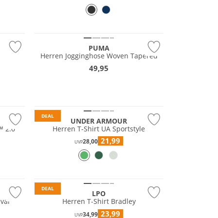
PUMA
Herren Jogginghose Woven Tapered
49,95
Preis & Wert
DEAL
UNDER ARMOUR
™ 2.0
Herren T-Shirt UA Sportstyle
21,99
28,00
UVP
DEAL
LPO
val
Herren T-Shirt Bradley
23,99
34,99
UVP