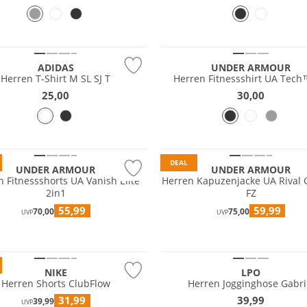
 Wert
Preis & Wert
ADIDAS
UNDER ARMOUR
Herren T-Shirt M SL SJ T
Herren Fitnessshirt UA Tech
25,00
30,00
DEAL
UNDER ARMOUR
UNDER ARMOUR
 Fitnessshorts UA Vanish Elite
Herren Kapuzenjacke UA Rival 
2in1
FZ
55,99
59,99
70,00
75,00
UVP
UVP
ave
Preis & Wert
NIKE
LPO
Herren Shorts ClubFlow
Herren Jogginghose Gabri
31,99
39,99
39,99
UVP