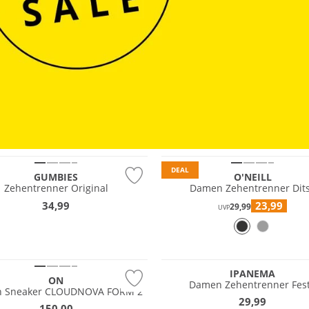
tig
Nachhaltig
DEAL
GUMBIES
O'NEILL
Zehentrenner Original
Damen Zehentrenner Dit
34,99
23,99
29,99
UVP
Nachhaltig
IPANEMA
ON
Damen Zehentrenner Fes
 Sneaker CLOUDNOVA FORM 2
29,99
150,00