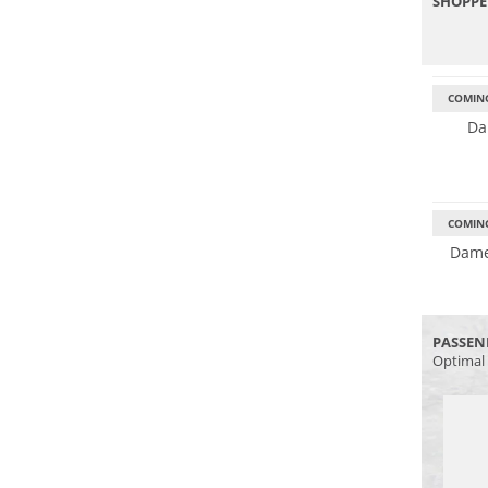
SHOPPE
COMIN
Wasser
Da
GORE-T
Vibram
COMIN
Dame
PASSEN
Optimal