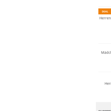
Preis &
DEAL
Herren
Nachhal
Mädch
NEU
Preis &
Her