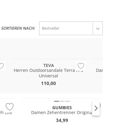
SORTIEREN NACH:
TEVA
TEVA
Herren Outdoorsandale Terra FI 5
Damen Outdoorsanda
Universal
Lite Sue
110,00
99,99
Nachhaltig
GUMBIES
i Lite
Damen Zehentrenner Original
34,99