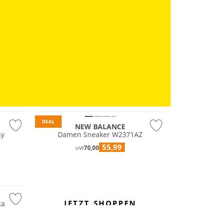
DEAL
NEW BALANCE
sy
Damen Sneaker W2371AZ
55,99
70,00
UVP
JETZT SHOPPEN
ta