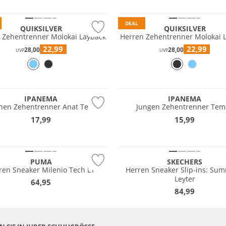
 Wert
Preis & Wert
DEAL
QUIKSILVER
QUIKSILVER
 Zehentrenner Molokai Layback
Herren Zehentrenner Molokai 
22,99
22,99
28,00
28,00
UVP
UVP
tig
Nachhaltig
IPANEMA
IPANEMA
en Zehentrenner Anat Temas
Jungen Zehentrenner Tem
17,99
15,99
NEU
 Wert
Must have
PUMA
SKECHERS
ren Sneaker Milenio Tech LT
Herren Sneaker Slip-ins: Sum
Leyter
64,95
84,99