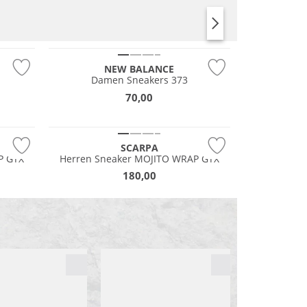
NEU
NEU
NEW BALANCE
Wasserfest
Damen Sneakers 373
GORE-TEX
70,00
Nachhaltig
SCARPA
P GTX
Herren Sneaker MOJITO WRAP GTX
180,00