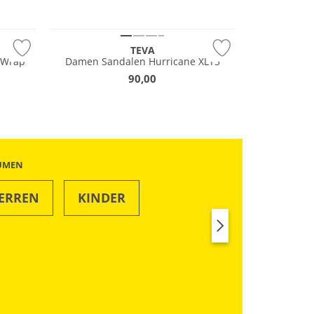
TEVA
o Wrap
Damen Sandalen Hurricane XLT3
90,00
ÄUMEN
ERREN
KINDER
SWIM & BEACH
RUN