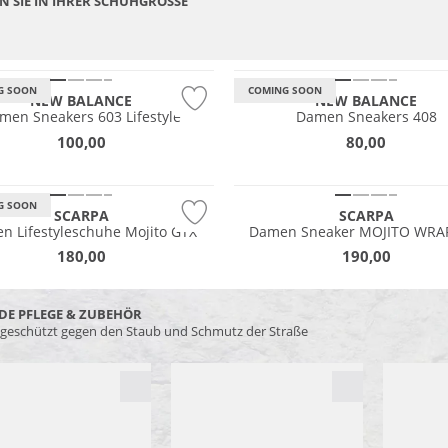
N SIE IN IHRER SCHUHGRÖSSE
G SOON
COMING SOON
NEW BALANCE
NEW BALANCE
fest
NEU
men Sneakers 603 Lifestyle
Damen Sneakers 408
EX
Wasserfest
100,00
80,00
®
GORE-TEX
G SOON
SCARPA
SCARPA
n Lifestyleschuhe Mojito GTX
Damen Sneaker MOJITO WRA
180,00
190,00
DE PFLEGE & ZUBEHÖR
 geschützt gegen den Staub und Schmutz der Straße