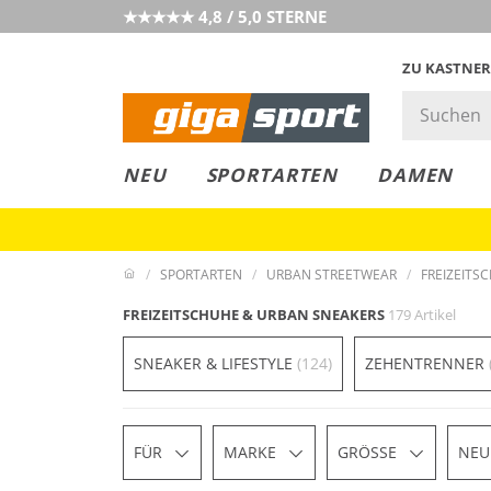
★★★★★ 4,8 / 5,0 STERNE
ZU KASTNER
GIGAGREEN
GIGASTYLE
FAHRRAD­
CLICK &
CLICK &
NEU
SPORTARTEN
DAMEN
LEASING
COLLECT
RESERVE
SPORTARTEN
URBAN STREETWEAR
FREIZEITS
FREIZEITSCHUHE & URBAN SNEAKERS
179 Artikel
SNEAKER & LIFESTYLE
(124)
ZEHENTRENNER
FÜR
MARKE
GRÖSSE
NEU