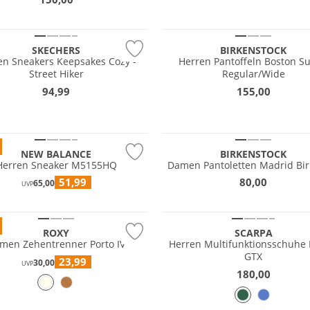
NEU
SKECHERS
BIRKENSTOCK
n Sneakers Keepsakes Cozy -
Herren Pantoffeln Boston S
Street Hiker
Regular/Wide
94,99
155,00
NEU
NEW BALANCE
BIRKENSTOCK
Herren Sneaker M5155HQ
Damen Pantoletten Madrid Bir
GORE-TEX
51,99
80,00
65,00
UVP
Vibram®
ROXY
SCARPA
men Zehentrenner Porto IV
Herren Multifunktionsschuhe 
GTX
23,99
30,00
UVP
180,00