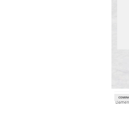
.
Nachhal
COMIN
Damen 
Wasser
GORE-T
Nachhal