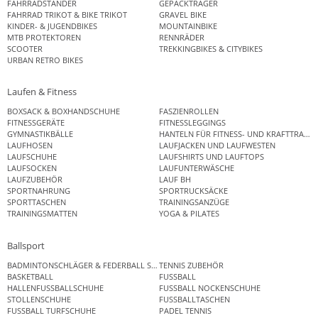
FAHRRADSTÄNDER
GEPÄCKTRÄGER
FAHRRAD TRIKOT & BIKE TRIKOT
GRAVEL BIKE
KINDER- & JUGENDBIKES
MOUNTAINBIKE
MTB PROTEKTOREN
RENNRÄDER
SCOOTER
TREKKINGBIKES & CITYBIKES
URBAN RETRO BIKES
Laufen & Fitness
BOXSACK & BOXHANDSCHUHE
FASZIENROLLEN
FITNESSGERÄTE
FITNESSLEGGINGS
GYMNASTIKBÄLLE
HANTELN FÜR FITNESS- UND KRAFTTRAINI
LAUFHOSEN
LAUFJACKEN UND LAUFWESTEN
LAUFSCHUHE
LAUFSHIRTS UND LAUFTOPS
LAUFSOCKEN
LAUFUNTERWÄSCHE
LAUFZUBEHÖR
LAUF BH
SPORTNAHRUNG
SPORTRUCKSÄCKE
SPORTTASCHEN
TRAININGSANZÜGE
TRAININGSMATTEN
YOGA & PILATES
Ballsport
BADMINTONSCHLÄGER & FEDERBALL SETS
TENNIS ZUBEHÖR
BASKETBALL
FUSSBALL
HALLENFUSSBALLSCHUHE
FUSSBALL NOCKENSCHUHE
STOLLENSCHUHE
FUSSBALLTASCHEN
FUSSBALL TURFSCHUHE
PADEL TENNIS