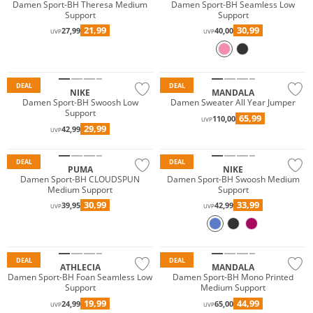
Damen Sport-BH Theresa Medium
Damen Sport-BH Seamless Low
Support
Support
21,99
30,99
27,99
40,00
UVP
UVP
Nachhaltig
DEAL
DEAL
NIKE
MANDALA
Damen Sport-BH Swoosh Low
Damen Sweater All Year Jumper
Support
65,99
110,00
UVP
29,99
42,99
UVP
DEAL
DEAL
PUMA
NIKE
Damen Sport-BH CLOUDSPUN
Damen Sport-BH Swoosh Medium
Medium Support
Support
30,99
33,99
39,95
42,99
UVP
UVP
Preis & Wert
Nachhaltig
DEAL
DEAL
ATHLECIA
MANDALA
Damen Sport-BH Foan Seamless Low
Damen Sport-BH Mono Printed
Support
Medium Support
19,99
44,99
24,99
65,00
UVP
UVP