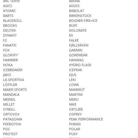
ARC'TERYX
ARENA
ASICS
ASSOS
ATOMIC
BABOLAT
BARTS
BIRKENSTOCK
BLACKROLL
BOGNER FIRE+ICE
BROOKS
BUFF
DEUTER
DOLOMITE
DYNAFIT
E9
F2
FALKE
FANATIC
FJÄLLRÄVEN
FOX
GARMIN
GLORYFY
GOREWEAR
HAMMER
HANWAG
HOKA
HYDRO FLASK
ICEBREAKER
ICEPEAK
JAKO
KJUS
LA SPORTIVA
LEKI
LÖFFLER
LOWA
MAIER SPORTS
MAMMUT
MANDALA
MARTINI
MEINDL
MERU
MILLET
NIKE
O'NEILL
ORTLIEB
ORTOVOX
OSPREY
PATAGONIA
PEAK PERFORMANCE
PEEROTON
PHENIX
POC
POLAR
PROTEST
PUKY