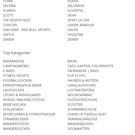
PUMA
RUKKA
SALEWA
SALOMON
SCARPA
SCHÖFFEL
SCOTT
SKINY
THE NORTH FACE
SPIRIT OF OM
TUNTURI
UNDER ARMOUR
VAN DEER - RED BULL SPORTS
VAUDE
VIRTUS
YOGISTAR
ZANIER
ZIENER
Top Kategorien
BADEANZÜGE
BIKINI
CAMPINGMÖBEL
CAPS, KAPPEN, FISCHERHÜTE
E-BIKES
FAHRRÄDER | BIKES
FITNESS SHORTS
FLIP FLOPS
FUSSBALLSOCKEN
HAUBEN & MÜTZEN
KINDERTRAGEN & KRAXE
LANGLAUFHOSEN
LAUFSOCKEN
LUFTMATRATZEN
LYCRAS & RASHGUARDS
MOUNTAINBIKE
NORDIC WALKING STÖCKE
OUTDOORSCHUHE
REISETASCHEN
SCOOTER
SCHLAFSACK
SCHWIMMSCHUHE
SPORTUHREN & FITNESSTRACKER
STAND UP PADDLE (SUP)
STRANDKLEIDER
TRAININGSANZÜGE
WANDERSTÖCKE
WANDERJACKEN
WANDERSOCKEN
YOGAMATTEN