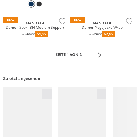
Nachhaltig
Nachhaltig
DEAL
DEAL
MANDALA
MANDALA
Damen Sport-BH Medium Support
Damen Yogajacke Wrap
51,99
62,99
65,00
79,00
UVP
UVP
SEITE 1 VON 2
Zuletzt angesehen