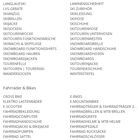
LANGLAUFSKI
LAWINENSICHERHEIT
LVS-GERÄTE
SKI ZUBEHÖR
SKIANZUG
SKIKLEIDUNG
SKIBRILLEN
SKIHOSE
SKIJACKE
SKISCHUHE
SKISOCKEN
SKITOURENHOSE
SKITOURENRÖCKE
SKITOUREN UNTERHOSEN
SKITOUREN FUNKTIONSWÄSCHE
SKITOURENWESTEN
SKIWACHS & SKIPFLEGE
SNOWBOARDBRILLE
SNOWBOARD FUNKTIONSSHIRTS
SNOWBOARD HANDSCHUHE
SNOWBOARD HAUBEN
SNOWBOARDHOSEN
SNOWBOARDJACKEN
SNOWBOARDS
TOURENFELLE
SKITOURENJACKE
SKITOUREN | TOURENSKI
TOURENSKISCHUHE
WANDERSOCKEN
WINTERSTIEFEL
Fahrräder & Bikes
CROSS BIKE
E-BIKES
ELEKTRO LASTENRÄDER
E-MOUNTAINBIKE
E-SCOOTER
FAHRRADTRÄGER & FAHRRADTRÄGER ZUB
FAHRRADBEKLEIDUNG
FAHRRADBRILLEN & MTB BRILLEN
FAHRRADCOMPUTER
FAHRRADGRIFFE
FAHRRADHANDSCHUHE
FAHRRADHELME & MTB HELME
FAHRRADJACKE & BIKEJACKE
FAHRRADPEDALE
FAHRRADPUMPEN
FAHRRAD RUCKSÄCKE
FAHRRAD SATTEL
FAHRRADSCHLÖSSER