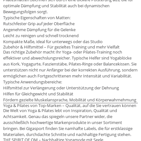
optimale Dämpfung und Stabilität auch bei dynamischen
Bewegungsfolgen sorgt.
Typische Eigenschaften von Matten:
Rutschfester Grip auf jeder Oberfläche
Angenehme Dämpfung für die Gelenke
Leicht zu reinigen und schnell trocknend
Kompakte Maße, ideal für unterwegs oder das Studio
Zubehör & Hilfsmittel – Für gezieltes Training und mehr Vielfalt
Das richtige Zubehör macht Ihr Yoga- oder Pilates-Training noch
effektiver und abwechslungsreicher. Typische Helfer sind Yogablöcke
aus Kork, Yogagurte, Faszienstäbe, Pilates-Ringe oder Balancekissen. Sie
unterstützen nicht nur Anfänger bei der korrekten Ausführung, sondern
ermöglichen auch Fortgeschrittenen mehr Intensität und Variabilität.
Typische Anwendungsbereiche:
Hilfsmittel zur Verlängerung oder Unterstützung der Dehnung
Hilfen für Gleichgewicht und Stabilität
Fördern gezielte Muskelansprache, Mobilität und Körperwahrnehmung
Yoga & Pilates von Top-Marken – Qualität, auf die Sie vertrauen können
Die Welt von Yoga & Pilates lebt von Inspiration, Qualität und
Achtsamkeit. Genau das spiegeln unsere Partner wider, die
ausschließlich hochwertige Markenprodukte in unser Sortiment
bringen. Bei Gigasport finden Sie namhafte Labels, die für erstklassige
Materialien, durchdachte Schnitte und nachhaltige Fertigung stehen.
THE SPIRIT OF OM – Nachhaltige Yogamode mit Seele