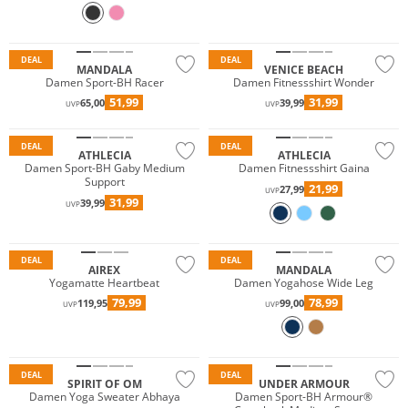
Nachhaltig
DEAL
DEAL
MANDALA
VENICE BEACH
Damen Sport-BH Racer
Damen Fitnessshirt Wonder
51,99
31,99
65,00
39,99
UVP
UVP
Preis & Wert
Preis & Wert
DEAL
DEAL
ATHLECIA
ATHLECIA
Damen Sport-BH Gaby Medium
Damen Fitnessshirt Gaina
Support
21,99
27,99
UVP
31,99
39,99
UVP
Nachhaltig
Nachhaltig
DEAL
DEAL
AIREX
MANDALA
Yogamatte Heartbeat
Damen Yogahose Wide Leg
79,99
78,99
119,95
99,00
UVP
UVP
Nachhaltig
DEAL
DEAL
SPIRIT OF OM
UNDER ARMOUR
Damen Yoga Sweater Abhaya
Damen Sport-BH Armour®