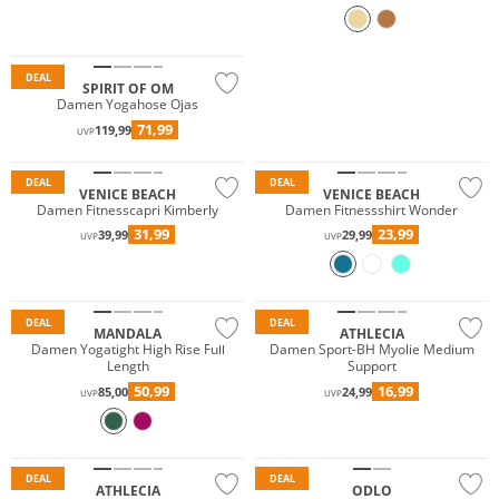
Nachhaltig
DEAL
SPIRIT OF OM
Damen Yogahose Ojas
71,99
119,99
UVP
DEAL
DEAL
VENICE BEACH
VENICE BEACH
Damen Fitnesscapri Kimberly
Damen Fitnessshirt Wonder
31,99
23,99
39,99
29,99
UVP
UVP
Nachhaltig
Preis & Wert
DEAL
DEAL
MANDALA
ATHLECIA
Damen Yogatight High Rise Full
Damen Sport-BH Myolie Medium
Length
Support
50,99
16,99
85,00
24,99
UVP
UVP
Preis & Wert
Nachhaltig
DEAL
DEAL
ATHLECIA
ODLO