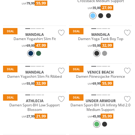
Crossback Medium Support
55,99
79,99
UVP
27,99
35,00
UVP
Nachhaltig
Nachhaltig
DEAL
DEAL
MANDALA
MANDALA
Damen Yogashirt Slim Fit
Damen Yoga Tank Boy Top
47,99
32,99
69,00
55,00
UVP
UVP
Nachhaltig
DEAL
DEAL
MANDALA
VENICE BEACH
Damen Yogashirt Slim Fit Ribbed
Damen Fitnessjacke Florence
32,99
55,99
55,00
69,99
UVP
UVP
Preis & Wert
DEAL
DEAL
ATHLECIA
UNDER ARMOUR
Damen Sport-BH Low Support
Damen Sport-BH UA Infinity Mid 2.0
Blossom
Medium Support
21,99
35,99
27,99
45,00
UVP
UVP