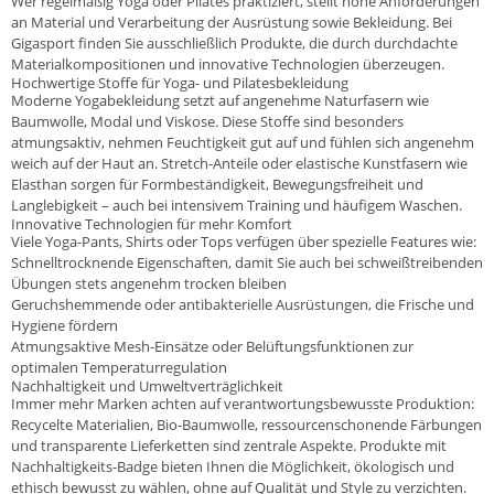
Wer regelmäßig Yoga oder Pilates praktiziert, stellt hohe Anforderungen
an Material und Verarbeitung der Ausrüstung sowie Bekleidung. Bei
Gigasport finden Sie ausschließlich Produkte, die durch durchdachte
Materialkompositionen und innovative Technologien überzeugen.
Hochwertige Stoffe für Yoga- und Pilatesbekleidung
Moderne Yogabekleidung setzt auf angenehme Naturfasern wie
Baumwolle, Modal und Viskose. Diese Stoffe sind besonders
atmungsaktiv, nehmen Feuchtigkeit gut auf und fühlen sich angenehm
weich auf der Haut an. Stretch-Anteile oder elastische Kunstfasern wie
Elasthan sorgen für Formbeständigkeit, Bewegungsfreiheit und
Langlebigkeit – auch bei intensivem Training und häufigem Waschen.
Innovative Technologien für mehr Komfort
Viele Yoga-Pants, Shirts oder Tops verfügen über spezielle Features wie:
Schnelltrocknende Eigenschaften, damit Sie auch bei schweißtreibenden
Übungen stets angenehm trocken bleiben
Geruchshemmende oder antibakterielle Ausrüstungen, die Frische und
Hygiene fördern
Atmungsaktive Mesh-Einsätze oder Belüftungsfunktionen zur
optimalen Temperaturregulation
Nachhaltigkeit und Umweltverträglichkeit
Immer mehr Marken achten auf verantwortungsbewusste Produktion:
Recycelte Materialien, Bio-Baumwolle, ressourcenschonende Färbungen
und transparente Lieferketten sind zentrale Aspekte. Produkte mit
Nachhaltigkeits-Badge bieten Ihnen die Möglichkeit, ökologisch und
ethisch bewusst zu wählen, ohne auf Qualität und Style zu verzichten.