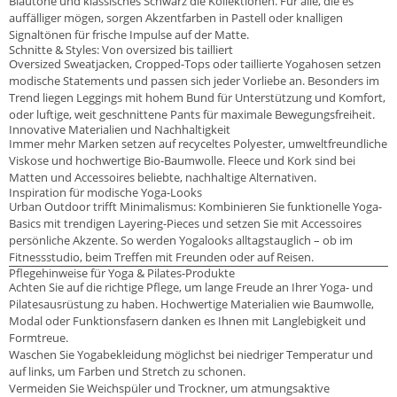
Blautöne und klassisches Schwarz die Kollektionen. Für alle, die es
auffälliger mögen, sorgen Akzentfarben in Pastell oder knalligen
Signaltönen für frische Impulse auf der Matte.
Schnitte & Styles: Von oversized bis tailliert
Oversized Sweatjacken, Cropped-Tops oder taillierte Yogahosen setzen
modische Statements und passen sich jeder Vorliebe an. Besonders im
Trend liegen Leggings mit hohem Bund für Unterstützung und Komfort,
oder luftige, weit geschnittene Pants für maximale Bewegungsfreiheit.
Innovative Materialien und Nachhaltigkeit
Immer mehr Marken setzen auf recyceltes Polyester, umweltfreundliche
Viskose und hochwertige Bio-Baumwolle. Fleece und Kork sind bei
Matten und Accessoires beliebte, nachhaltige Alternativen.
Inspiration für modische Yoga-Looks
Urban Outdoor trifft Minimalismus: Kombinieren Sie funktionelle Yoga-
Basics mit trendigen Layering-Pieces und setzen Sie mit Accessoires
persönliche Akzente. So werden Yogalooks alltagstauglich – ob im
Fitnessstudio, beim Treffen mit Freunden oder auf Reisen.
Pflegehinweise für Yoga & Pilates-Produkte
Achten Sie auf die richtige Pflege, um lange Freude an Ihrer Yoga- und
Pilatesausrüstung zu haben. Hochwertige Materialien wie Baumwolle,
Modal oder Funktionsfasern danken es Ihnen mit Langlebigkeit und
Formtreue.
Waschen Sie Yogabekleidung möglichst bei niedriger Temperatur und
auf links, um Farben und Stretch zu schonen.
Vermeiden Sie Weichspüler und Trockner, um atmungsaktive