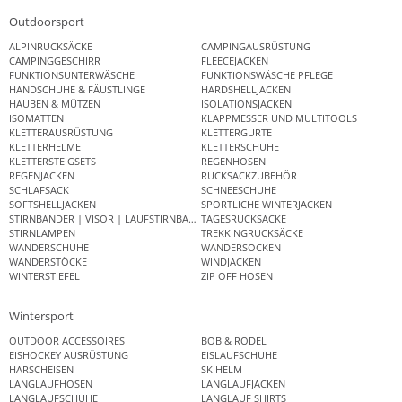
Outdoorsport
ALPINRUCKSÄCKE
CAMPINGAUSRÜSTUNG
CAMPINGGESCHIRR
FLEECEJACKEN
FUNKTIONSUNTERWÄSCHE
FUNKTIONSWÄSCHE PFLEGE
HANDSCHUHE & FÄUSTLINGE
HARDSHELLJACKEN
HAUBEN & MÜTZEN
ISOLATIONSJACKEN
ISOMATTEN
KLAPPMESSER UND MULTITOOLS
KLETTERAUSRÜSTUNG
KLETTERGURTE
KLETTERHELME
KLETTERSCHUHE
KLETTERSTEIGSETS
REGENHOSEN
REGENJACKEN
RUCKSACKZUBEHÖR
SCHLAFSACK
SCHNEESCHUHE
SOFTSHELLJACKEN
SPORTLICHE WINTERJACKEN
STIRNBÄNDER | VISOR | LAUFSTIRNBAND
TAGESRUCKSÄCKE
STIRNLAMPEN
TREKKINGRUCKSÄCKE
WANDERSCHUHE
WANDERSOCKEN
WANDERSTÖCKE
WINDJACKEN
WINTERSTIEFEL
ZIP OFF HOSEN
Wintersport
OUTDOOR ACCESSOIRES
BOB & RODEL
EISHOCKEY AUSRÜSTUNG
EISLAUFSCHUHE
HARSCHEISEN
SKIHELM
LANGLAUFHOSEN
LANGLAUFJACKEN
LANGLAUFSCHUHE
LANGLAUF SHIRTS