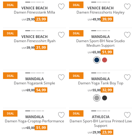
DEAL
DEAL
VENICE BEACH
VENICE BEACH
Damen Fitnesstank Milla
Damen Fitnessshorts Hayley
23,99
39,99
29,99
49,99
UVP
UVP
Nachhaltig
DEAL
DEAL
VENICE BEACH
MANDALA
Damen Fitnessshirt Ryah
Damen Sport-BH New Studio
Medium Support
31,99
39,99
UVP
51,99
65,00
UVP
Nachhaltig
Nachhaltig
DEAL
DEAL
MANDALA
MANDALA
Damen Yogatank Simple
Damen Yoga Tank Boy Top
54,99
32,99
69,00
55,00
UVP
UVP
Preis & Wert
DEAL
DEAL
MANDALA
ATHLECIA
Damen Yoga-Croptop Performance
Damen Sport-BH Larissa Printed Low
Support
51,99
65,00
UVP
23,99
29,99
UVP