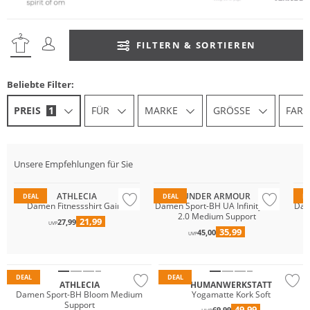
FILTERN & SORTIEREN
Beliebte Filter:
PREIS
1
FÜR
MARKE
GRÖSSE
FARB
Unsere Empfehlungen für Sie
Preis & Wert
Pr
ATHLECIA
UNDER ARMOUR
DEAL
DEAL
D
Damen Fitnessshirt Gaina
Damen Sport-BH UA Infinity Mid
Dam
2.0 Medium Support
21,99
27,99
UVP
35,99
45,00
UVP
Preis & Wert
DEAL
DEAL
ATHLECIA
HUMANWERKSTATT
Damen Sport-BH Bloom Medium
Yogamatte Kork Soft
Support
49,99
69,99