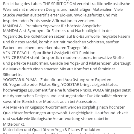
Bekleidung des Labels THE SPIRIT OF OM vereint traditionelle asiatische
Weisheit mit modernen Designs und nachhaltigen Materialien. Viele
Stücke werden aus zertifizierter Bio-Baumwolle gefertigt und mit
inspirierenden Prints sowie Affirmationen versehen.
MANDALA – Premium Yogawear für höchste Ansprüche
MANDALA ist Synonym für Fairness und Nachhaltigkeit in der
Yogamode. Die Kollektionen setzen auf Bio-Baumwolle, recycelte Fasern
und feinstes Modal, kombiniert mit modischen Schnitten, sanften
Farben und einem unverkennbaren Tragegefühl.
VENICE BEACH – Sportliche Lässigkeit trifft Funktion
VENICE BEACH steht für sportlich-moderne Looks, innovative Stoffe
und perfekte Passformen. Gerade bei Yoga- und Pilateshosen überzeugt
die Marke durch einen smarten Mix aus Komfort und femininer
Silhouette.
YOGISTAR & PUMA – Zubehör und Ausrüstung vom Experten
Ob Yogamatte oder Pilates-Ring: YOGISTAR bringt zielgerichtetes,
hochwertiges Equipment für eine fundierte Praxis. PUMA hingegen setzt
mit dynamischen Designs und leistungsstarker Funktionalität Akzente –
sowohl im Bereich der Mode als auch bei Accessoires.
Alle Marken im Gigasport-Sortiment werden sorgfältig nach höchsten
Qualitätsanforderungen ausgewählt. Langlebigkeit, Hautfreundlichkeit
und soziale wie ökologische Verantwortung stehen dabei im
Mittelpunkt.
Materialien und Qualität von Yoga & Pilates-Produkten