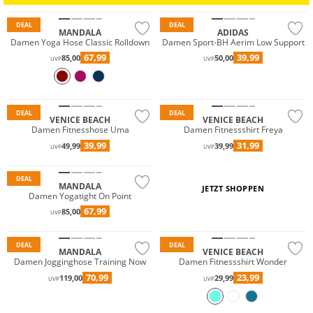
DEAL
DEAL
MANDALA
ADIDAS
Damen Yoga Hose Classic Rolldown
Damen Sport-BH Aerim Low Support
67,99
39,99
85,00
50,00
UVP
UVP
DEAL
DEAL
VENICE BEACH
VENICE BEACH
Damen Fitnesshose Uma
Damen Fitnessshirt Freya
39,99
31,99
49,99
39,99
UVP
UVP
Nachhaltig
DEAL
MANDALA
JETZT SHOPPEN
Damen Yogatight On Point
67,99
85,00
UVP
Nachhaltig
DEAL
DEAL
MANDALA
VENICE BEACH
Damen Jogginghose Training Now
Damen Fitnessshirt Wonder
70,99
23,99
119,00
29,99
UVP
UVP