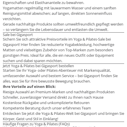
Eigenschaften und Elasthananteile zu bewahren.
Yogamatten regelmäßig mit lauwarmem Wasser und einem sanften
Reinigungsmittel abwischen; auf langen, direkten Sonneneinfluss
verzichten.
Gerade nachhaltige Produkte sollten umweltfreundlich gepflegt werden
– so verlängern Sie die Lebensdauer und entlasten die Umwelt.
Sale bei Gigasport
Sichern Sie sich attraktive Preisvorteile im Yoga & Pilates-Sale bei
Gigasport! Hier finden Sie reduzierte Yogabekleidung, hochwertige
Matten und vielseitiges Zubehör von Top-Marken zum besonders
günstigen Preis. Ideal für alle, die ein neues Outfit oder Equipment
suchen und dabei sparen möchten.
Jetzt Yoga & Pilates bei Gigasport bestellen
Starten Sie Ihr Yoga- oder Pilates-Abenteuer mit Markenqualität,
umfassender Auswahl und bestem Service – bei Gigasport finden Sie
alles, was Sie für Ihre bewusste Bewegung brauchen.
Ihre Vorteile auf einen Blick:
Riesige Auswahl an Premium-Marken und nachhaltigen Produkten
Schneller, zuverlässiger Versand direkt zu Ihnen nach Hause
Kostenlose Rückgabe und unkomplizierte Retouren
Kompetente Beratung durch unser erfahrenes Team
Entdecken Sie jetzt die Yoga & Pilates-Welt bei Gigasport und bringen Sie
Körper, Geist und Stil in Einklang!
Häufige Fragen zu Yoga & Pilates (FAQs)