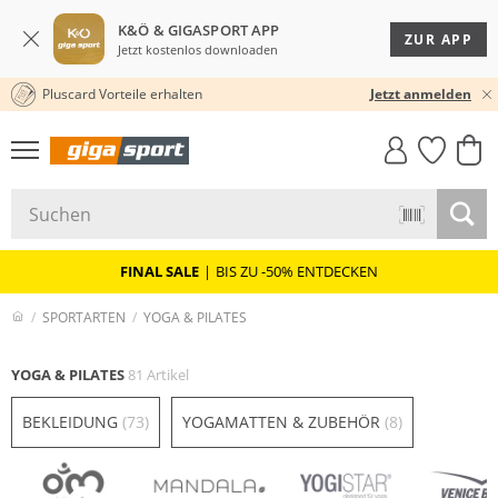
K&Ö & GIGASPORT APP
ZUR APP
Jetzt kostenlos downloaden
Pluscard Vorteile erhalten
★★★★★ 4,8 / 5,0 STERNE
Jetzt anmelden
GIGASTYLE
FAHRRAD­
CLICK &
CLICK &
MUST-HAVE
LEASING
COLLECT
RESERVE
FINAL SALE
|
BIS ZU -50% ENTDECKEN
SPORTARTEN
YOGA & PILATES
YOGA & PILATES
81 Artikel
BEKLEIDUNG
(73)
YOGAMATTEN & ZUBEHÖR
(8)