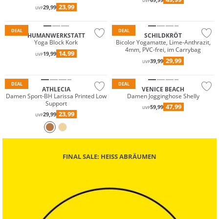
UVP
23,99
29,99
UVP
DEAL
DEAL
HUMANWERKSTATT
SCHILDKRÖT
Yoga Block Kork
Bicolor Yogamatte, Lime-Anthrazit,
4mm, PVC-frei, im Carrybag
14,99
19,99
UVP
29,99
39,99
UVP
Preis & Wert
DEAL
DEAL
ATHLECIA
VENICE BEACH
Damen Sport-BH Larissa Printed Low
Damen Jogginghose Shelly
Support
47,99
59,99
UVP
23,99
29,99
UVP
FINAL SALE: HEISS ABRÄUMEN