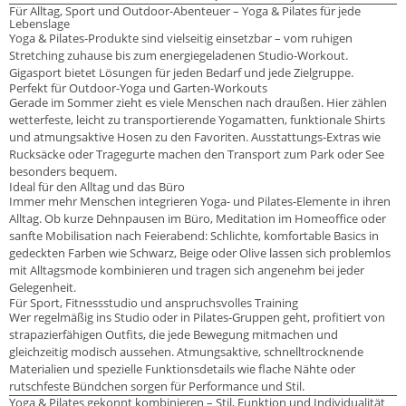
Für Alltag, Sport und Outdoor-Abenteuer – Yoga & Pilates für jede
Lebenslage
Yoga & Pilates-Produkte sind vielseitig einsetzbar – vom ruhigen
Stretching zuhause bis zum energiegeladenen Studio-Workout.
Gigasport bietet Lösungen für jeden Bedarf und jede Zielgruppe.
Perfekt für Outdoor-Yoga und Garten-Workouts
Gerade im Sommer zieht es viele Menschen nach draußen. Hier zählen
wetterfeste, leicht zu transportierende Yogamatten, funktionale Shirts
und atmungsaktive Hosen zu den Favoriten. Ausstattungs-Extras wie
Rucksäcke oder Tragegurte machen den Transport zum Park oder See
besonders bequem.
Ideal für den Alltag und das Büro
Immer mehr Menschen integrieren Yoga- und Pilates-Elemente in ihren
Alltag. Ob kurze Dehnpausen im Büro, Meditation im Homeoffice oder
sanfte Mobilisation nach Feierabend: Schlichte, komfortable Basics in
gedeckten Farben wie Schwarz, Beige oder Olive lassen sich problemlos
mit Alltagsmode kombinieren und tragen sich angenehm bei jeder
Gelegenheit.
Für Sport, Fitnessstudio und anspruchsvolles Training
Wer regelmäßig ins Studio oder in Pilates-Gruppen geht, profitiert von
strapazierfähigen Outfits, die jede Bewegung mitmachen und
gleichzeitig modisch aussehen. Atmungsaktive, schnelltrocknende
Materialien und spezielle Funktionsdetails wie flache Nähte oder
rutschfeste Bündchen sorgen für Performance und Stil.
Yoga & Pilates gekonnt kombinieren – Stil, Funktion und Individualität