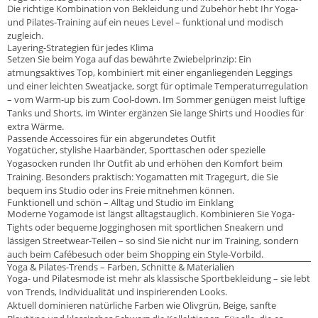
Die richtige Kombination von Bekleidung und Zubehör hebt Ihr Yoga-
und Pilates-Training auf ein neues Level – funktional und modisch
zugleich.
Layering-Strategien für jedes Klima
Setzen Sie beim Yoga auf das bewährte Zwiebelprinzip: Ein
atmungsaktives Top, kombiniert mit einer enganliegenden Leggings
und einer leichten Sweatjacke, sorgt für optimale Temperaturregulation
– vom Warm-up bis zum Cool-down. Im Sommer genügen meist luftige
Tanks und Shorts, im Winter ergänzen Sie lange Shirts und Hoodies für
extra Wärme.
Passende Accessoires für ein abgerundetes Outfit
Yogatücher, stylishe Haarbänder, Sporttaschen oder spezielle
Yogasocken runden Ihr Outfit ab und erhöhen den Komfort beim
Training. Besonders praktisch: Yogamatten mit Tragegurt, die Sie
bequem ins Studio oder ins Freie mitnehmen können.
Funktionell und schön – Alltag und Studio im Einklang
Moderne Yogamode ist längst alltagstauglich. Kombinieren Sie Yoga-
Tights oder bequeme Jogginghosen mit sportlichen Sneakern und
lässigen Streetwear-Teilen – so sind Sie nicht nur im Training, sondern
auch beim Cafébesuch oder beim Shopping ein Style-Vorbild.
Yoga & Pilates-Trends – Farben, Schnitte & Materialien
Yoga- und Pilatesmode ist mehr als klassische Sportbekleidung – sie lebt
von Trends, Individualität und inspirierenden Looks.
Aktuell dominieren natürliche Farben wie Olivgrün, Beige, sanfte