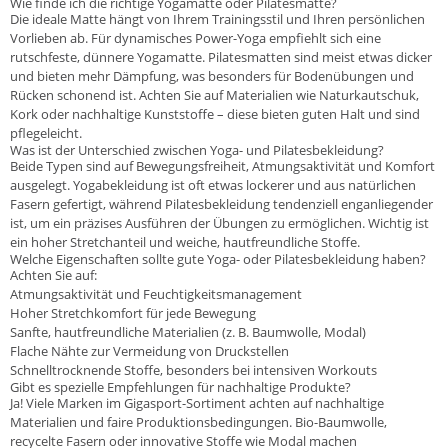
Wie finde ich die richtige Yogamatte oder Pilatesmatte?
Die ideale Matte hängt von Ihrem Trainingsstil und Ihren persönlichen
Vorlieben ab. Für dynamisches Power-Yoga empfiehlt sich eine
rutschfeste, dünnere Yogamatte. Pilatesmatten sind meist etwas dicker
und bieten mehr Dämpfung, was besonders für Bodenübungen und
Rücken schonend ist. Achten Sie auf Materialien wie Naturkautschuk,
Kork oder nachhaltige Kunststoffe – diese bieten guten Halt und sind
pflegeleicht.
Was ist der Unterschied zwischen Yoga- und Pilatesbekleidung?
Beide Typen sind auf Bewegungsfreiheit, Atmungsaktivität und Komfort
ausgelegt. Yogabekleidung ist oft etwas lockerer und aus natürlichen
Fasern gefertigt, während Pilatesbekleidung tendenziell enganliegender
ist, um ein präzises Ausführen der Übungen zu ermöglichen. Wichtig ist
ein hoher Stretchanteil und weiche, hautfreundliche Stoffe.
Welche Eigenschaften sollte gute Yoga- oder Pilatesbekleidung haben?
Achten Sie auf:
Atmungsaktivität und Feuchtigkeitsmanagement
Hoher Stretchkomfort für jede Bewegung
Sanfte, hautfreundliche Materialien (z. B. Baumwolle, Modal)
Flache Nähte zur Vermeidung von Druckstellen
Schnelltrocknende Stoffe, besonders bei intensiven Workouts
Gibt es spezielle Empfehlungen für nachhaltige Produkte?
Ja! Viele Marken im Gigasport-Sortiment achten auf nachhaltige
Materialien und faire Produktionsbedingungen. Bio-Baumwolle,
recycelte Fasern oder innovative Stoffe wie Modal machen