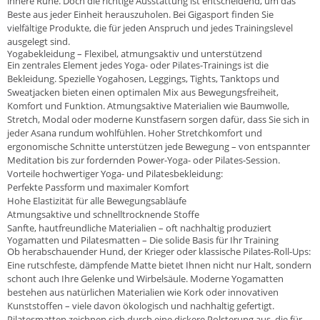
innere Ruhe. Doch die richtige Ausstattung ist entscheidend, um das
Beste aus jeder Einheit herauszuholen. Bei Gigasport finden Sie
vielfältige Produkte, die für jeden Anspruch und jedes Trainingslevel
ausgelegt sind.
Yogabekleidung – Flexibel, atmungsaktiv und unterstützend
Ein zentrales Element jedes Yoga- oder Pilates-Trainings ist die
Bekleidung. Spezielle Yogahosen, Leggings, Tights, Tanktops und
Sweatjacken bieten einen optimalen Mix aus Bewegungsfreiheit,
Komfort und Funktion. Atmungsaktive Materialien wie Baumwolle,
Stretch, Modal oder moderne Kunstfasern sorgen dafür, dass Sie sich in
jeder Asana rundum wohlfühlen. Hoher Stretchkomfort und
ergonomische Schnitte unterstützen jede Bewegung – von entspannter
Meditation bis zur fordernden Power-Yoga- oder Pilates-Session.
Vorteile hochwertiger Yoga- und Pilatesbekleidung:
Perfekte Passform und maximaler Komfort
Hohe Elastizität für alle Bewegungsabläufe
Atmungsaktive und schnelltrocknende Stoffe
Sanfte, hautfreundliche Materialien – oft nachhaltig produziert
Yogamatten und Pilatesmatten – Die solide Basis für Ihr Training
Ob herabschauender Hund, der Krieger oder klassische Pilates-Roll-Ups:
Eine rutschfeste, dämpfende Matte bietet Ihnen nicht nur Halt, sondern
schont auch Ihre Gelenke und Wirbelsäule. Moderne Yogamatten
bestehen aus natürlichen Materialien wie Kork oder innovativen
Kunststoffen – viele davon ökologisch und nachhaltig gefertigt.
Pilatesmatten zeichnen sich durch eine dickere Polsterung aus, die für