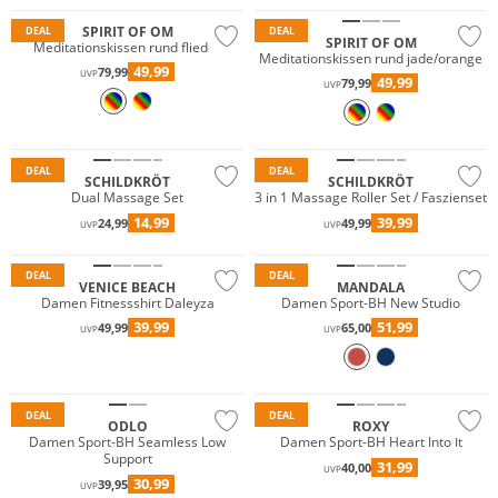
SPIRIT OF OM
DEAL
DEAL
SPIRIT OF OM
Meditationskissen rund flieder
Meditationskissen rund jade/orange
49,99
79,99
UVP
49,99
79,99
UVP
DEAL
DEAL
SCHILDKRÖT
SCHILDKRÖT
Dual Massage Set
3 in 1 Massage Roller Set / Faszienset
14,99
39,99
24,99
49,99
UVP
UVP
Nachhaltig
DEAL
DEAL
VENICE BEACH
MANDALA
Damen Fitnessshirt Daleyza
Damen Sport-BH New Studio
39,99
51,99
49,99
65,00
UVP
UVP
Nachhaltig
Nachhaltig
DEAL
DEAL
ODLO
ROXY
Damen Sport-BH Seamless Low
Damen Sport-BH Heart Into It
Support
31,99
40,00
UVP
30,99
39,95
UVP