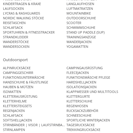
KINDERTRAGEN & KRAXE
LANGLAUFHOSEN
LAUFSOCKEN
LUFTMATRATZEN
LYCRAS & RASHGUARDS
MOUNTAINBIKE
NORDIC WALKING STÖCKE
OUTDOORSCHUHE
REISETASCHEN
SCOOTER
SCHLAFSACK
SCHWIMMSCHUHE
SPORTUHREN & FITNESSTRACKER
STAND UP PADDLE (SUP)
STRANDKLEIDER
TRAININGSANZÜGE
WANDERSTÖCKE
WANDERJACKEN
WANDERSOCKEN
YOGAMATTEN
Outdoorsport
ALPINRUCKSÄCKE
CAMPINGAUSRÜSTUNG
CAMPINGGESCHIRR
FLEECEJACKEN
FUNKTIONSUNTERWÄSCHE
FUNKTIONSWÄSCHE PFLEGE
HANDSCHUHE & FÄUSTLINGE
HARDSHELLJACKEN
HAUBEN & MÜTZEN
ISOLATIONSJACKEN
ISOMATTEN
KLAPPMESSER UND MULTITOOLS
KLETTERAUSRÜSTUNG
KLETTERGURTE
KLETTERHELME
KLETTERSCHUHE
KLETTERSTEIGSETS
REGENHOSEN
REGENJACKEN
RUCKSACKZUBEHÖR
SCHLAFSACK
SCHNEESCHUHE
SOFTSHELLJACKEN
SPORTLICHE WINTERJACKEN
STIRNBÄNDER | VISOR | LAUFSTIRNBAND
TAGESRUCKSÄCKE
STIRNLAMPEN
TREKKINGRUCKSÄCKE