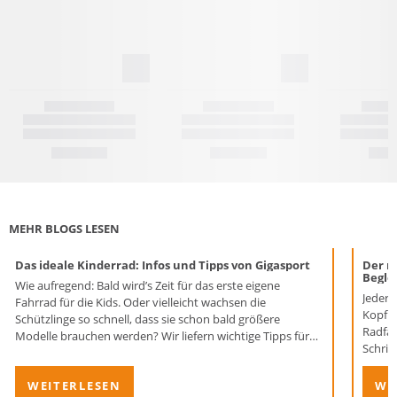
MEHR BLOGS LESEN
Das ideale Kinderrad: Infos und Tipps von Gigasport
Der r
Begle
Wie aufregend: Bald wird’s Zeit für das erste eigene
Jeder 
Fahrrad für die Kids. Oder vielleicht wachsen die
Kopf g
Schützlinge so schnell, dass sie schon bald größere
Radfah
Modelle brauchen werden? Wir liefern wichtige Tipps für
Schrit
den Kauf von Kinderfahrrädern.
Helmm
WEITERLESEN
WE