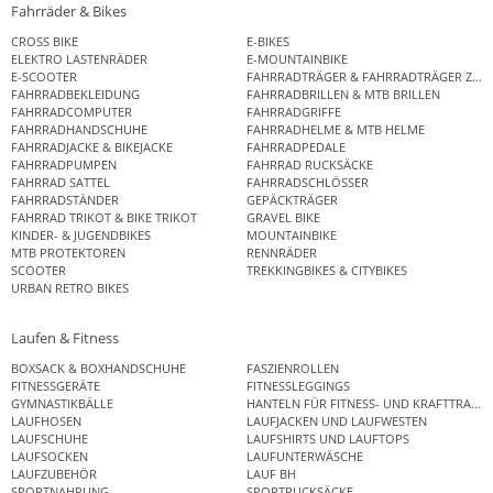
Fahrräder & Bikes
CROSS BIKE
E-BIKES
ELEKTRO LASTENRÄDER
E-MOUNTAINBIKE
E-SCOOTER
FAHRRADTRÄGER & FAHRRADTRÄGER ZUB
FAHRRADBEKLEIDUNG
FAHRRADBRILLEN & MTB BRILLEN
FAHRRADCOMPUTER
FAHRRADGRIFFE
FAHRRADHANDSCHUHE
FAHRRADHELME & MTB HELME
FAHRRADJACKE & BIKEJACKE
FAHRRADPEDALE
FAHRRADPUMPEN
FAHRRAD RUCKSÄCKE
FAHRRAD SATTEL
FAHRRADSCHLÖSSER
FAHRRADSTÄNDER
GEPÄCKTRÄGER
FAHRRAD TRIKOT & BIKE TRIKOT
GRAVEL BIKE
KINDER- & JUGENDBIKES
MOUNTAINBIKE
MTB PROTEKTOREN
RENNRÄDER
SCOOTER
TREKKINGBIKES & CITYBIKES
URBAN RETRO BIKES
Laufen & Fitness
BOXSACK & BOXHANDSCHUHE
FASZIENROLLEN
FITNESSGERÄTE
FITNESSLEGGINGS
GYMNASTIKBÄLLE
HANTELN FÜR FITNESS- UND KRAFTTRAINI
LAUFHOSEN
LAUFJACKEN UND LAUFWESTEN
LAUFSCHUHE
LAUFSHIRTS UND LAUFTOPS
LAUFSOCKEN
LAUFUNTERWÄSCHE
LAUFZUBEHÖR
LAUF BH
SPORTNAHRUNG
SPORTRUCKSÄCKE