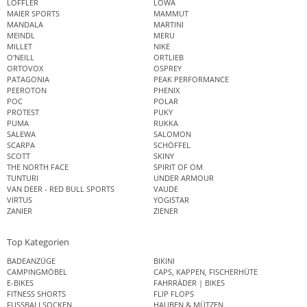
LÖFFLER
LOWA
MAIER SPORTS
MAMMUT
MANDALA
MARTINI
MEINDL
MERU
MILLET
NIKE
O'NEILL
ORTLIEB
ORTOVOX
OSPREY
PATAGONIA
PEAK PERFORMANCE
PEEROTON
PHENIX
POC
POLAR
PROTEST
PUKY
PUMA
RUKKA
SALEWA
SALOMON
SCARPA
SCHÖFFEL
SCOTT
SKINY
THE NORTH FACE
SPIRIT OF OM
TUNTURI
UNDER ARMOUR
VAN DEER - RED BULL SPORTS
VAUDE
VIRTUS
YOGISTAR
ZANIER
ZIENER
Top Kategorien
BADEANZÜGE
BIKINI
CAMPINGMÖBEL
CAPS, KAPPEN, FISCHERHÜTE
E-BIKES
FAHRRÄDER | BIKES
FITNESS SHORTS
FLIP FLOPS
FUSSBALLSOCKEN
HAUBEN & MÜTZEN