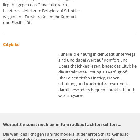
liegt hin­gegen das
Gravelbike
vorn.
Letzteres bietet zum Beispiel auf Schotter­
wegen und Forst­straßen mehr Komfort
und Flexibilität.
Citybike
Für alle, die häufig in der Stadt unter­wegs
sind und dabei Wert auf Komfort und
Über­sichtlich­keit legen, bietet das
Citybike
die attraktivste Lösung. Es verfügt oft
über einen tiefen Ein­stieg, Naben­
schaltung und Rück­tritt­bremse und ist
damit besonders bequem, praktisch und
wartungsarm.
Worauf Sie sonst noch beim Fahrradkauf achten sollten …
Die Wahl des richtigen Fahrradmodells ist der erste Schritt. Genauso
wichtig sind aber Ausstattung, Ergonomie und die passende