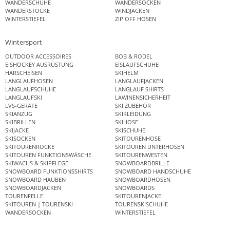
WANDERSCHUHE
WANDERSOCKEN
WANDERSTÖCKE
WINDJACKEN
WINTERSTIEFEL
ZIP OFF HOSEN
Wintersport
OUTDOOR ACCESSOIRES
BOB & RODEL
EISHOCKEY AUSRÜSTUNG
EISLAUFSCHUHE
HARSCHEISEN
SKIHELM
LANGLAUFHOSEN
LANGLAUFJACKEN
LANGLAUFSCHUHE
LANGLAUF SHIRTS
LANGLAUFSKI
LAWINENSICHERHEIT
LVS-GERÄTE
SKI ZUBEHÖR
SKIANZUG
SKIKLEIDUNG
SKIBRILLEN
SKIHOSE
SKIJACKE
SKISCHUHE
SKISOCKEN
SKITOURENHOSE
SKITOURENRÖCKE
SKITOUREN UNTERHOSEN
SKITOUREN FUNKTIONSWÄSCHE
SKITOURENWESTEN
SKIWACHS & SKIPFLEGE
SNOWBOARDBRILLE
SNOWBOARD FUNKTIONSSHIRTS
SNOWBOARD HANDSCHUHE
SNOWBOARD HAUBEN
SNOWBOARDHOSEN
SNOWBOARDJACKEN
SNOWBOARDS
TOURENFELLE
SKITOURENJACKE
SKITOUREN | TOURENSKI
TOURENSKISCHUHE
WANDERSOCKEN
WINTERSTIEFEL