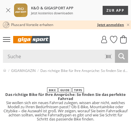
K&Ö & GIGASPORT APP
ZUR APP
Jetzt kostenlos downloaden
Pluscard Vorteile erhalten
KOSTENLOSER VERSAND* & RÜCKVERSAND
30 TAGE RÜCKGABERECHT
Jetzt anmelden
GIGASTYLE
FAHRRAD­
CLICK &
CLICK &
MUST-HAVE
LEASING
COLLECT
RESERVE
GIGAMAGAZIN
Das richtige Bike für Ihre Ansprüche: So finden Sie das perfekte Fahrrad
BIKE
GUIDE
TIPPS
Das richtige Bike für Ihre Ansprüche: So finden Sie das perfekte
Fahrrad
Sie wollen sich ein neues Fahrrad zulegen, wissen aber nicht, welches
Modell zu Ihren Bedürfnissen passt? Ob E-Bike, Mountainbike oder
Citybike – die Auswahl ist groß. Wir zeigen, worauf Sie beim Fahrradkauf
achten sollten, welche Fahrradtypen es gibt und wie Sie Schritt für
Schritt das passende Bike finden.