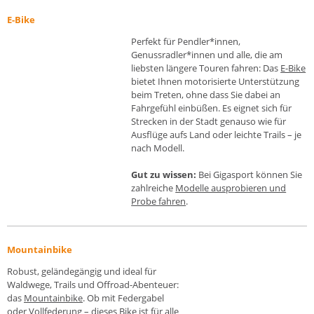
E-Bike
Perfekt für Pendler
*innen,
Genussradler*
innen und alle, die am
liebsten längere Touren fahren: Das
E-Bike
bietet Ihnen motorisierte Unter­stützung
beim Treten, ohne dass Sie dabei an
Fahrgefühl einbüßen. Es eignet sich für
Strecken in der Stadt genauso wie für
Ausflüge aufs Land oder leichte Trails – je
nach Modell.
Gut zu wissen:
Bei Gigasport können Sie
zahlreiche
Modelle ausprobieren und
Probe fahren
.
Mountainbike
Robust, geländegängig und ideal für
Waldwege, Trails und Offroad-Abenteuer:
das
Mountainbike
. Ob mit Feder­gabel
oder Voll­federung – dieses Bike ist für alle