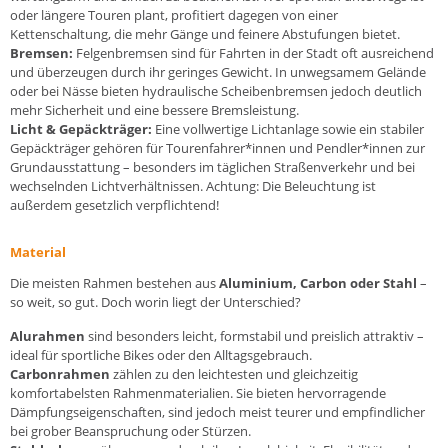
oder längere Touren plant, profitiert dagegen von einer
Kettenschaltung, die mehr Gänge und feinere Abstufungen bietet.
Bremsen:
Felgenbremsen sind für Fahrten in der Stadt oft ausreichend
und überzeugen durch ihr geringes Gewicht. In unwegsamem Gelände
oder bei Nässe bieten hydraulische Scheibenbremsen jedoch deutlich
mehr Sicherheit und eine bessere Bremsleistung.
Licht & Gepäckträger:
Eine vollwertige Lichtanlage sowie ein stabiler
Gepäckträger gehören für Tourenfahrer*innen und Pendler*innen zur
Grundausstattung – besonders im täglichen Straßenverkehr und bei
wechselnden Lichtverhältnissen. Achtung: Die Beleuchtung ist
außerdem gesetzlich verpflichtend!
Material
Die meisten Rahmen bestehen aus
Aluminium, Carbon oder Stahl
–
so weit, so gut. Doch worin liegt der Unterschied?
Alurahmen
sind besonders leicht, formstabil und preislich attraktiv –
ideal für sportliche Bikes oder den Alltagsgebrauch.
Carbonrahmen
zählen zu den leichtesten und gleichzeitig
komfortabelsten Rahmenmaterialien. Sie bieten hervorragende
Dämpfungseigenschaften, sind jedoch meist teurer und empfindlicher
bei grober Beanspruchung oder Stürzen.