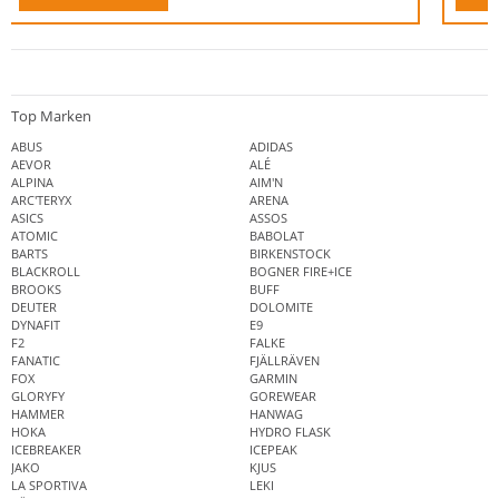
Top Marken
ABUS
ADIDAS
AEVOR
ALÉ
ALPINA
AIM'N
ARC'TERYX
ARENA
ASICS
ASSOS
ATOMIC
BABOLAT
BARTS
BIRKENSTOCK
BLACKROLL
BOGNER FIRE+ICE
BROOKS
BUFF
DEUTER
DOLOMITE
DYNAFIT
E9
F2
FALKE
FANATIC
FJÄLLRÄVEN
FOX
GARMIN
GLORYFY
GOREWEAR
HAMMER
HANWAG
HOKA
HYDRO FLASK
ICEBREAKER
ICEPEAK
JAKO
KJUS
LA SPORTIVA
LEKI