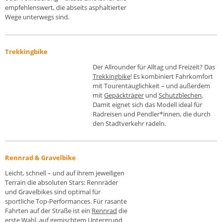
empfehlens­wert, die abseits asphaltierter
Wege unterwegs sind.
Trekkingbike
Der Allrounder für Alltag und Freizeit? Das
Trekkingbike
! Es kombiniert Fahr­komfort
mit Touren­tauglichkeit – und außer­dem
mit
Gepäckträger
und
Schutzblechen
.
Damit eignet sich das Modell ideal für
Rad­reisen und Pendler*innen, die durch
den Stadtverkehr radeln.
Rennrad & Gravelbike
Leicht, schnell – und auf ihrem jeweiligen
Terrain die absoluten Stars: Renn­räder
und Gravel­bikes sind optimal für
sportliche Top-Performances. Für rasante
Fahrten auf der Straße ist ein
Rennrad
die
erste Wahl, auf gemischtem Unter­grund